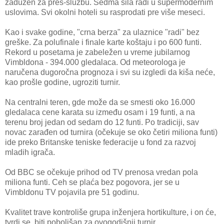
zadužen za pres-službu. Sedma sila radi u supermodernim
uslovima. Svi okolni hoteli su rasprodati pre više meseci.
Kao i svake godine, "crna berza" za ulaznice "radi" bez
greške. Za polufinale i finale karte koštaju i po 600 funti.
Rekord u posetama je zabeležen u vreme jubilarnog
Vimbldona - 394.000 gledalaca. Od meteorologa je
naručena dugoročna prognoza i svi su izgledi da kiša neće,
kao prošle godine, ugroziti turnir.
Na centralni teren, gde može da se smesti oko 16.000
gledalaca cene karata su između osam i 19 funti, a na
terenu broj jedan od sedam do 12 funti. Po tradiciji, sav
novac zarađen od turnira (očekuje se oko četiri miliona funti)
ide preko Britanske teniske federacije u fond za razvoj
mladih igrača.
Od BBC se očekuje prihod od TV prenosa vredan pola
miliona funti. Ceh se plaća bez pogovora, jer se u
Vimbldonu TV pojavila pre 51 godinu.
Kvalitet trave kontroliše grupa inženjera hortikulture, i on će,
tvrdi se, biti poboljšan za ovogodišnji turnir.