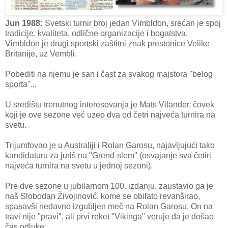
Jun 1988:
Svetski turnir broj jedan Vimbldon, srećan je spoj
tradicije, kvaliteta, odlične organizacije i bogatstva.
Vimbldon je drugi sportski zaštitni znak prestonice Velike
Britanije, uz Vembli.
Pobediti na njemu je san i čast za svakog majstora "belog
sporta"...
U središtu trenutnog interesovanja je Mats Vilander, čovek
koji je ove sezone već uzeo dva od četri najveća turnira na
svetu.
Trijumfovao je u Australiji i Rolan Garosu, najavljujući tako
kandidaturu za juriš na "Grend-slem" (osvajanje sva četiri
najveća turnira na svetu u jednoj sezoni).
Pre dve sezone u jubilarnom 100. izdanju, zaustavio ga je
naš Slobodan Živojinović, kome se obilato revanširao,
spasavši nedavno izgubljen meč na Rolan Garosu. On na
travi nije "pravi", ali prvi reket "Vikinga" veruje da je došao
čas odluke.