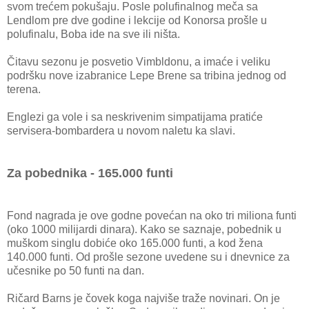
svom trećem pokušaju. Posle polufinalnog meča sa
Lendlom pre dve godine i lekcije od Konorsa prošle u
polufinalu, Boba ide na sve ili ništa.
Čitavu sezonu je posvetio Vimbldonu, a imaće i veliku
podršku nove izabranice Lepe Brene sa tribina jednog od
terena.
Englezi ga vole i sa neskrivenim simpatijama pratiće
servisera-bombardera u novom naletu ka slavi.
Za pobednika - 165.000 funti
Fond nagrada je ove godne povećan na oko tri miliona funti
(oko 1000 milijardi dinara). Kako se saznaje, pobednik u
muškom singlu dobiće oko 165.000 funti, a kod žena
140.000 funti. Od prošle sezone uvedene su i dnevnice za
učesnike po 50 funti na dan.
Ričard Barns je čovek koga najviše traže novinari. On je