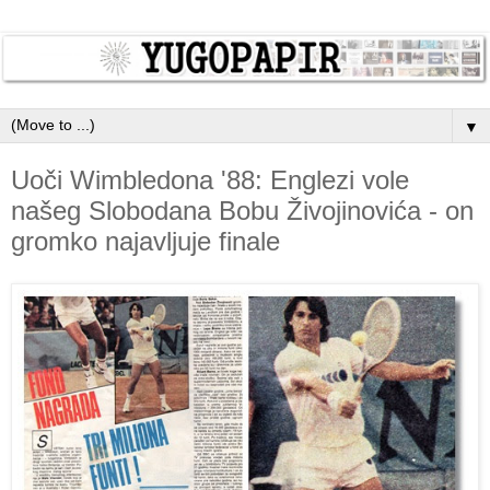
▼
Uoči Wimbledona '88: Englezi vole
našeg Slobodana Bobu Živojinovića - on
gromko najavljuje finale