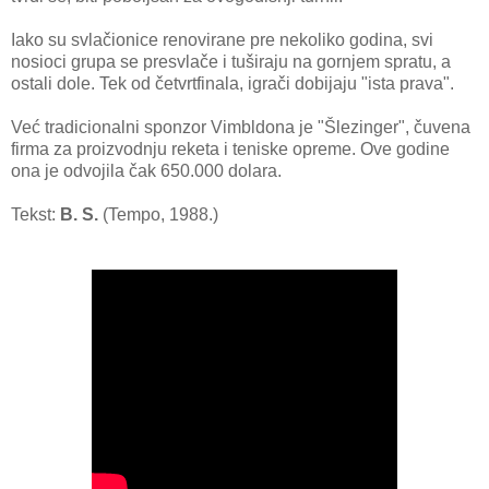
Iako su svlačionice renovirane pre nekoliko godina, svi
nosioci grupa se presvlače i tuširaju na gornjem spratu, a
ostali dole. Tek od četvrtfinala, igrači dobijaju "ista prava".
Već tradicionalni sponzor Vimbldona je "Šlezinger", čuvena
firma za proizvodnju reketa i teniske opreme. Ove godine
ona je odvojila čak 650.000 dolara.
Tekst:
B. S.
(Tempo, 1988.)