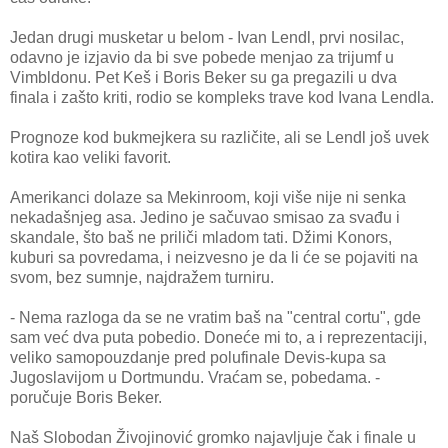
Jedan drugi musketar u belom - Ivan Lendl, prvi nosilac,
odavno je izjavio da bi sve pobede menjao za trijumf u
Vimbldonu. Pet Keš i Boris Beker su ga pregazili u dva
finala i zašto kriti, rodio se kompleks trave kod Ivana Lendla.
Prognoze kod bukmejkera su različite, ali se Lendl još uvek
kotira kao veliki favorit.
Amerikanci dolaze sa Mekinroom, koji više nije ni senka
nekadašnjeg asa. Jedino je sačuvao smisao za svađu i
skandale, što baš ne priliči mladom tati. Džimi Konors,
kuburi sa povredama, i neizvesno je da li će se pojaviti na
svom, bez sumnje, najdražem turniru.
- Nema razloga da se ne vratim baš na "central cortu", gde
sam već dva puta pobedio. Doneće mi to, a i reprezentaciji,
veliko samopouzdanje pred polufinale Devis-kupa sa
Jugoslavijom u Dortmundu. Vraćam se, pobedama. -
poručuje Boris Beker.
Naš Slobodan Živojinović gromko najavljuje čak i finale u