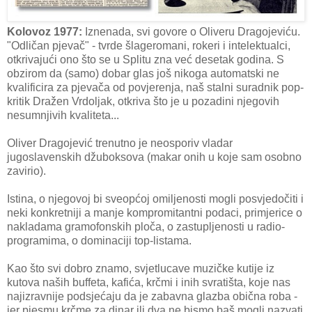
Kolovoz 1977:
Iznenada, svi govore o Oliveru Dragojeviću.
"Odličan pjevač" - tvrde šlageromani, rokeri i intelektualci,
otkrivajući ono što se u Splitu zna već desetak godina. S
obzirom da (samo) dobar glas još nikoga automatski ne
kvalificira za pjevača od povjerenja, naš stalni suradnik pop-
kritik Dražen Vrdoljak, otkriva što je u pozadini njegovih
nesumnjivih kvaliteta...
Oliver Dragojević trenutno je neosporiv vladar
jugoslavenskih džuboksova (makar onih u koje sam osobno
zavirio).
Istina, o njegovoj bi sveopćoj omiljenosti mogli posvjedočiti i
neki konkretniji a manje kompromitantni podaci, primjerice o
nakladama gramofonskih ploča, o zastupljenosti u radio-
programima, o dominaciji top-listama.
Kao što svi dobro znamo, svjetlucave muzičke kutije iz
kutova naših buffeta, kafića, krčmi i inih svratišta, koje nas
najizravnije podsjećaju da je zabavna glazba obična roba -
jer pjesmu krčme za dinar ili dva ne bismo baš mogli nazvati