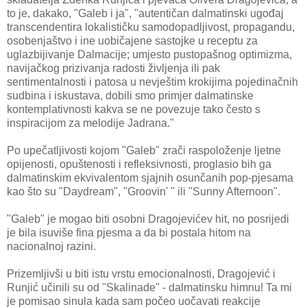
to je, dakako, "Galeb i ja", "autentičan dalmatinski ugođaj
transcendentira lokalističku samodopadljivost, propagandu,
osobenjaštvo i ine uobičajene sastojke u receptu za
uglazbijivanje Dalmacije; umjesto pustopašnog optimizma,
navijačkog prizivanja radosti življenja ili pak
sentimentalnosti i patosa u nevještim krokijima pojedinačnih
sudbina i iskustava, dobili smo primjer dalmatinske
kontemplativnosti kakva se ne povezuje tako često s
inspiracijom za melodije Jadrana."
Po upečatljivosti kojom "Galeb" zrači raspoloženje ljetne
opijenosti, opuštenosti i refleksivnosti, proglasio bih ga
dalmatinskim ekvivalentom sjajnih osunčanih pop-pjesama
kao što su "Daydream", "Groovin' " ili "Sunny Afternoon".
"Galeb" je mogao biti osobni Dragojevićev hit, no posrijedi
je bila isuviše fina pjesma a da bi postala hitom na
nacionalnoj razini.
Prizemljivši u biti istu vrstu emocionalnosti, Dragojević i
Runjić učinili su od "Skalinade" - dalmatinsku himnu! Ta mi
je pomisao sinula kada sam počeo uočavati reakcije