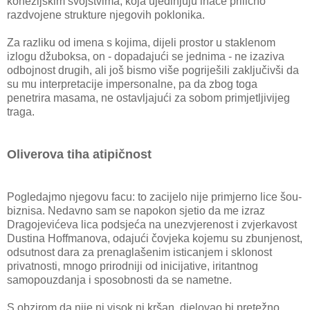
kohezijskim svojstvima, koja ujedinjuju inače prilično
razdvojene strukture njegovih poklonika.
Za razliku od imena s kojima, dijeli prostor u staklenom
izlogu džuboksa, on - dopadajući se jednima - ne izaziva
odbojnost drugih, ali još bismo više pogriješili zaključivši da
su mu interpretacije impersonalne, pa da zbog toga
penetrira masama, ne ostavljajući za sobom primjetljivijeg
traga.
Oliverova tiha atipičnost
Pogledajmo njegovu facu: to zacijelo nije primjerno lice šou-
biznisa. Nedavno sam se napokon sjetio da me izraz
Dragojevićeva lica podsjeća na unezvjerenost i zvjerkavost
Dustina Hoffmanova, odajući čovjeka kojemu su zbunjenost,
odsutnost dara za prenaglašenim isticanjem i sklonost
privatnosti, mnogo prirodniji od inicijative, iritantnog
samopouzdanja i sposobnosti da se nametne.
S obzirom da nije ni visok ni kršan, djelovao bi pretežno