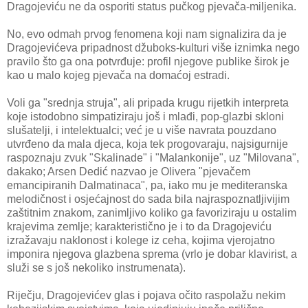
Dragojeviću ne da osporiti status pučkog pjevača-miljenika.
No, evo odmah prvog fenomena koji nam signalizira da je
Dragojevićeva pripadnost džuboks-kulturi više iznimka nego
pravilo što ga ona potvrđuje: profil njegove publike širok je
kao u malo kojeg pjevača na domaćoj estradi.
Voli ga "srednja struja", ali pripada krugu rijetkih interpreta
koje istodobno simpatiziraju još i mlađi, pop-glazbi skloni
slušatelji, i intelektualci; već je u više navrata pouzdano
utvrđeno da mala djeca, koja tek progovaraju, najsigurnije
raspoznaju zvuk "Skalinade" i "Malankonije", uz "Milovana",
dakako; Arsen Dedić nazvao je Olivera "pjevačem
emancipiranih Dalmatinaca", pa, iako mu je mediteranska
melodičnost i osjećajnost do sada bila najraspoznatljivijim
zaštitnim znakom, zanimljivo koliko ga favoriziraju u ostalim
krajevima zemlje; karakteristično je i to da Dragojeviću
izražavaju naklonost i kolege iz ceha, kojima vjerojatno
imponira njegova glazbena sprema (vrlo je dobar klavirist, a
služi se s još nekoliko instrumenata).
Riječju, Dragojevićev glas i pojava očito raspolažu nekim