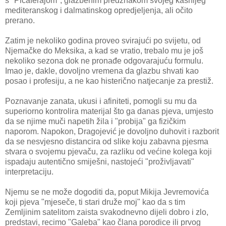
s "Picaferajom", glazbenim predznakom svojeg kasnijeg
mediteranskog i dalmatinskog opredjeljenja, ali očito
prerano.
Zatim je nekoliko godina proveo svirajući po svijetu, od
Njemačke do Meksika, a kad se vratio, trebalo mu je još
nekoliko sezona dok ne pronađe odgovarajuću formulu.
Imao je, dakle, dovoljno vremena da glazbu shvati kao
posao i profesiju, a ne kao histerično natjecanje za prestiž.
Poznavanje zanata, ukusi i afiniteti, pomogli su mu da
superiorno kontrolira materijal što ga danas pjeva, umjesto
da se njime muči napetih žila i "probija" ga fizičkim
naporom. Napokon, Dragojević je dovoljno duhovit i razborit
da se nesvjesno distancira od slike koju zabavna pjesma
stvara o svojemu pjevaču, za razliku od većine kolega koji
ispadaju autentično smiješni, nastojeći "proživljavati"
interpretaciju.
Njemu se ne može dogoditi da, poput Mikija Jevremovića
koji pjeva "mjeseče, ti stari druže moj" kao da s tim
Zemljinim satelitom zaista svakodnevno dijeli dobro i zlo,
predstavi, recimo "Galeba" kao člana porodice ili prvog