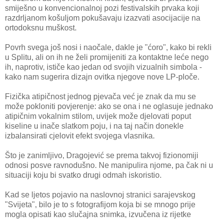
smiješno u konvencionalnoj pozi festivalskih prvaka koji
razdrljanom košuljom pokušavaju izazvati asocijacije na
ortodoksnu muškost.
Povrh svega još nosi i naočale, dakle je "ćoro", kako bi rekli
u Splitu, ali on ih ne želi promijeniti za kontaktne leće nego
ih, naprotiv, ističe kao jedan od svojih vizualnih simbola -
kako nam sugerira dizajn ovitka njegove nove LP-ploče.
Fizička atipičnost jednog pjevača već je znak da mu se
može pokloniti povjerenje: ako se ona i ne oglasuje jednako
atipičnim vokalnim stilom, uvijek može djelovati poput
kiseline u inače slatkom poju, i na taj način donekle
izbalansirati cjelovit efekt svojega vlasnika.
Što je zanimljivo, Dragojević se prema takvoj fizionomiji
odnosi posve ravnodušno. Ne manipulira njome, pa čak ni u
situaciji koju bi svatko drugi odmah iskoristio.
Kad se ljetos pojavio na naslovnoj stranici sarajevskog
"Svijeta", bilo je to s fotografijom koja bi se mnogo prije
mogla opisati kao slučajna snimka, izvučena iz rijetke