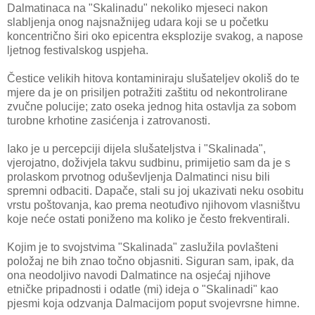
Dalmatinaca na "Skalinadu" nekoliko mjeseci nakon
slabljenja onog najsnažnijeg udara koji se u početku
koncentrično širi oko epicentra eksplozije svakog, a napose
ljetnog festivalskog uspjeha.
Čestice velikih hitova kontaminiraju slušateljev okoliš do te
mjere da je on prisiljen potražiti zaštitu od nekontrolirane
zvučne polucije; zato oseka jednog hita ostavlja za sobom
turobne krhotine zasićenja i zatrovanosti.
Iako je u percepciji dijela slušateljstva i "Skalinada",
vjerojatno, doživjela takvu sudbinu, primijetio sam da je s
prolaskom prvotnog oduševljenja Dalmatinci nisu bili
spremni odbaciti. Dapače, stali su joj ukazivati neku osobitu
vrstu poštovanja, kao prema neotuđivo njihovom vlasništvu
koje neće ostati poniženo ma koliko je često frekventirali.
Kojim je to svojstvima "Skalinada" zaslužila povlašteni
položaj ne bih znao točno objasniti. Siguran sam, ipak, da
ona neodoljivo navodi Dalmatince na osjećaj njihove
etničke pripadnosti i odatle (mi) ideja o "Skalinadi" kao
pjesmi koja odzvanja Dalmacijom poput svojevrsne himne.