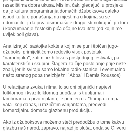
rasadištima dobra ukusa. Mislim, čak, gledajući u prosjeku,
da je kultura programiranja domaćih džuboksova daleko
ispod kulture ponašanja na mjestima u kojima su se
udomaćili, tj. da prva osiromašuje drugu, stimulirajući pri tom
i konzumiranje žestokih pića očajne kvalitete (od kojih me
uvijek boli glava).
Analizirajući sastojke koktela kojim se puni tipičan jugo-
džuboks, primijetit ćemo redovito visok postotak
"narodnjaka", zatim niz hitova s posljednjeg festivala, pa
karakterističnu skupinu šlagera za čije postojanje prije niste
znali, jer ih sviraju samo lokalne radio-stanice, i eventualno
nešto stranog popa (neizbježni "Abba" i Demis Roussos).
U relacijama zvuka i ritma, to su oni pijanički napjevi
folklornog i kvazifolklornog ugođaja, s trubljama i
tamburama u prvom planu, te primjerci iz "humpa-cumpa
vala" koji danas, u različitim varijantama, predvodi
komercijalnu domaću glazbenu produkciju.
Ako iz džuboksova možemo steći predodžbu o tome kakvu
glazbu naš narod, zapravo, najradije sluša, onda se Oliveru