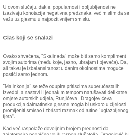
U ovom slučaju, dakle, popularnost i obljubljenost ne
izazivaju konotacije negativna predznaka, već mislim da se
vežu uz pjesmu u najpozitivnijem smislu.
Glas koji se snalazi
Ovako shvaćena, "Skalinada" može biti samo kompliment
svojim autorima (među koje, jasno, ubrajam i pjevača). Da,
ali takvu je izbalansiranost u danim okolnostima moguće
postići samo jednom.
"Malinkonija" se teže odupire pritiscima superučestalih
izvedbi, a nastavi li jednakim tempom narušavati delikatne
omjere autorskih udjela, Runjićeva i Dragojevićeva
produkcija dalmatinske pjesme mogla bi uskoro u cijelosti
promijeniti smisao i zbrisati razmak od rutine "uglazbljenog
ljeta".
Kad već raspolaže dovoljnim brojem prednosti da
zainteresira neobično velik raspon slušatelja, Dragojević bi