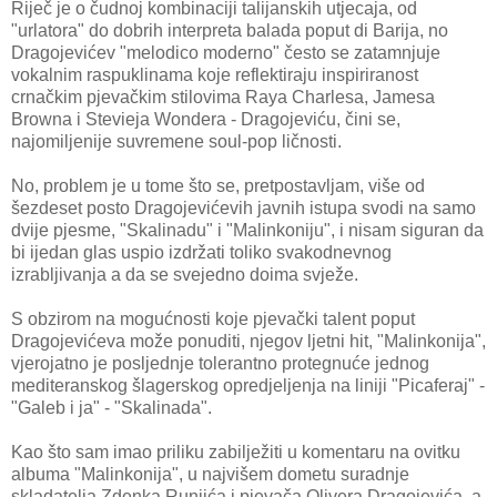
Riječ je o čudnoj kombinaciji talijanskih utjecaja, od
"urlatora" do dobrih interpreta balada poput di Barija, no
Dragojevićev "melodico moderno" često se zatamnjuje
vokalnim raspuklinama koje reflektiraju inspiriranost
crnačkim pjevačkim stilovima Raya Charlesa, Jamesa
Browna i Stevieja Wondera - Dragojeviću, čini se,
najomiljenije suvremene soul-pop ličnosti.
No, problem je u tome što se, pretpostavljam, više od
šezdeset posto Dragojevićevih javnih istupa svodi na samo
dvije pjesme, "Skalinadu" i "Malinkoniju", i nisam siguran da
bi ijedan glas uspio izdržati toliko svakodnevnog
izrabljivanja a da se svejedno doima svježe.
S obzirom na mogućnosti koje pjevački talent poput
Dragojevićeva može ponuditi, njegov ljetni hit, "Malinkonija",
vjerojatno je posljednje tolerantno protegnuće jednog
mediteranskog šlagerskog opredjeljenja na liniji "Picaferaj" -
"Galeb i ja" - "Skalinada".
Kao što sam imao priliku zabilježiti u komentaru na ovitku
albuma "Malinkonija", u najvišem dometu suradnje
skladatelja Zdenka Runjića i pjevača Olivera Dragojevića, a