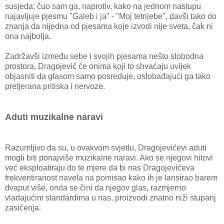
susjeda; čuo sam ga, naprotiv, kako na jednom nastupu
najavljuje pjesmu "Galeb i ja" - "Moj tetrijebe", davši tako do
znanja da nijedna od pjesama koje izvodi nije sveta, čak ni
ona najbolja.
Zadržavši između sebe i svojih pjesama nešto slobodna
prostora, Dragojević će onima koji to shvaćaju uvijek
objasniti da glasom samo posreduje, oslobađajući ga tako
pretjerana pritiska i nervoze.
Aduti muzikalne naravi
Razumljivo da su, u ovakvom svjetlu, Dragojevićevi aduti
mogli biti ponajviše muzikalne naravi. Ako se njegovi hitovi
već eksploatiraju do te mjere da bi nas Dragojevićeva
frekventiranost navela na pomisao kako ih je lansirao barem
dvaput više, onda se čini da njegov glas, razmjerno
vladajućim standardima u nas, proizvodi znatno niži stupanj
zasićenja.