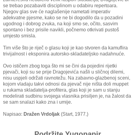
se trebao pozabaviti disciplinom u odabiru repertoara.
Njegov glas sve će naglašenije nametati imperativ
adekvatne pjesme, kako se ne bi dogodilo da u pozadini
ugodnog i dobrog zvuka, na koji smo se, očito, sasvim
spontano i bez prisile navikli, počnemo otkrivati pustoš
umjesto smisla.
Tim više što je riječ o glasu koji je kao stvoren da kamuflira
trivijalnost i eksponira autorsko-skladateljsko nadahnuće.
Ovo ističem zbog toga što mi se čini da pojedini rijetki
pjevači, koji su se prije Dragojevića našli u sličnoj dilemi,
nisu uspjeli održati ravnotežu. Na zabavno-glazbenoj sceni,
kojom vladaju takvi odnosi da pjevač nije ništa doli muppet
u rukama skladatelja-profitera, glas koji je sam u stanju
modelirati sudbinu svojega vlasnika prisiljen je, na žalost da
se sam snalazi kako zna i umije.
Napisao:
Dražen Vrdoljak
(Start, 1977.)
Podržite Yugopapir