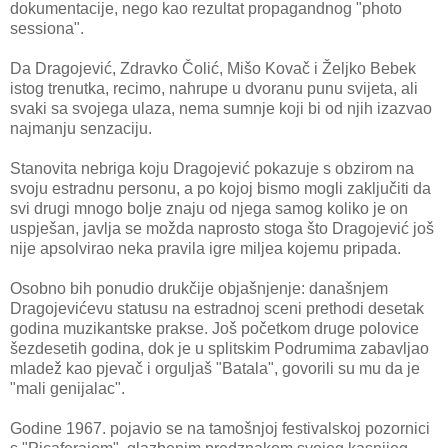
dokumentacije, nego kao rezultat propagandnog "photo
sessiona".
Da Dragojević, Zdravko Čolić, Mišo Kovač i Željko Bebek
istog trenutka, recimo, nahrupe u dvoranu punu svijeta, ali
svaki sa svojega ulaza, nema sumnje koji bi od njih izazvao
najmanju senzaciju.
Stanovita nebriga koju Dragojević pokazuje s obzirom na
svoju estradnu personu, a po kojoj bismo mogli zaključiti da
svi drugi mnogo bolje znaju od njega samog koliko je on
uspješan, javlja se možda naprosto stoga što Dragojević još
nije apsolvirao neka pravila igre miljea kojemu pripada.
Osobno bih ponudio drukčije objašnjenje: današnjem
Dragojevićevu statusu na estradnoj sceni prethodi desetak
godina muzikantske prakse. Još početkom druge polovice
šezdesetih godina, dok je u splitskim Podrumima zabavljao
mladež kao pjevač i orguljaš "Batala", govorili su mu da je
"mali genijalac".
Godine 1967. pojavio se na tamošnjoj festivalskoj pozornici