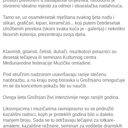
prostori pretvoreni u sastajalište umjetnika, istodobno je
stvoreno idealno mjesto za odmor i stvaralačka nadahnuća.
Tamo se, uz osamdesetak mještana svakog ljeta nađu i
slikari, grafičari, kipari, keramičari... koji putem četrdesetak
izložbenih prostora (skoro svaka kuća je - galerija) i nekoliko
likovnih kolonija, prezentiraju svoja djela.
Klaviristi, gitaristi, čelisti, duhači, muzikolozi polaznici su
desetak tečajeva ili seminara Kulturnog centra
Međunarodne federacije Muzičke omladine.
Pod stručnim nadzorom usavršavaju ranije stečenu
naobrazbu, a na kraju svog boravka u Grožnjanu omogućuje
im se da koncertom pokažu što su naučili.
Ovoga ljeta Grožnjan živi intenzivnije nego ranijih godina.
Likovnjacima i muzičarima ravnopravno su se pridružili
kazališni radnici, kojih je proteklih godina bilo u daleko
manjem broju. Sada se tu održavaju tečajevi za lutkare-
amatere, kazališne režisere, seminari za voditelje dramskih