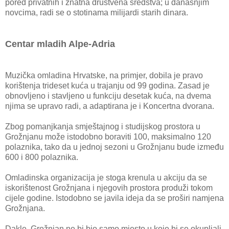
pored privatnih i znatna društvena sredstva; u današnjim
novcima, radi se o stotinama milijardi starih dinara.
Centar mladih Alpe-Adria
Muzička omladina Hrvatske, na primjer, dobila je pravo
korištenja trideset kuća u trajanju od 99 godina. Zasad je
obnovljeno i stavljeno u funkciju desetak kuća, na dvema
njima se upravo radi, a adaptirana je i Koncertna dvorana.
Zbog pomanjkanja smještajnog i studijskog prostora u
Grožnjanu može istodobno boraviti 100, maksimalno 120
polaznika, tako da u jednoj sezoni u Grožnjanu bude između
600 i 800 polaznika.
Omladinska organizacija je stoga krenula u akciju da se
iskorištenost Grožnjana i njegovih prostora produži tokom
cijele godine. Istodobno se javila ideja da se proširi namjena
Grožnjana.
Dakle, Grožnjan ne bi bio samo mjesto u koje bi se okupljali