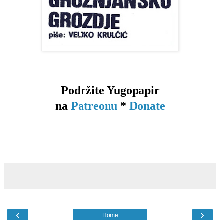
Podržite Yugopapir
na
Patreonu
*
Donate
‹
›
Home