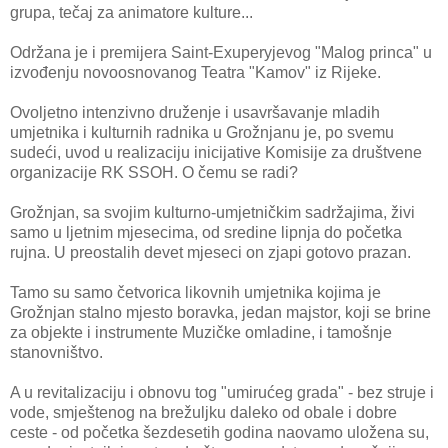
grupa, tečaj za animatore kulture...
Održana je i premijera Saint-Exuperyjevog "Malog princa" u
izvođenju novoosnovanog Teatra "Kamov" iz Rijeke.
Ovoljetno intenzivno druženje i usavršavanje mladih
umjetnika i kulturnih radnika u Grožnjanu je, po svemu
sudeći, uvod u realizaciju inicijative Komisije za društvene
organizacije RK SSOH. O čemu se radi?
Grožnjan, sa svojim kulturno-umjetničkim sadržajima, živi
samo u ljetnim mjesecima, od sredine lipnja do početka
rujna. U preostalih devet mjeseci on zjapi gotovo prazan.
Tamo su samo četvorica likovnih umjetnika kojima je
Grožnjan stalno mjesto boravka, jedan majstor, koji se brine
za objekte i instrumente Muzičke omladine, i tamošnje
stanovništvo.
A u revitalizaciju i obnovu tog "umirućeg grada" - bez struje i
vode, smještenog na brežuljku daleko od obale i dobre
ceste - od početka šezdesetih godina naovamo uložena su,