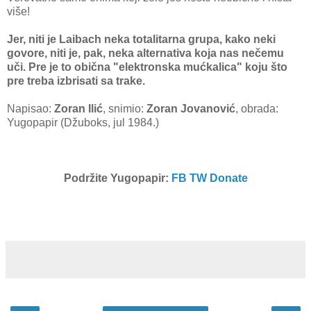
više!
Jer, niti je Laibach neka totalitarna grupa, kako neki
govore, niti je, pak, neka alternativa koja nas nečemu
uči. Pre je to obična "elektronska mućkalica" koju što
pre treba izbrisati sa trake.
Napisao:
Zoran Ilić
, snimio:
Zoran Jovanović
, obrada:
Yugopapir (Džuboks, jul 1984.)
Podržite Yugopapir:
FB
TW
Donate