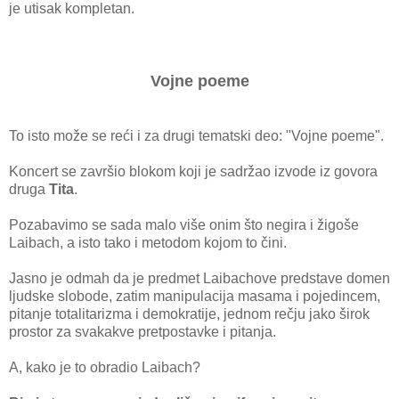
je utisak kompletan.
Vojne poeme
To isto može se reći i za drugi tematski deo: "Vojne poeme".
Koncert se završio blokom koji je sadržao izvode iz govora
druga
Tita
.
Pozabavimo se sada malo više onim što negira i žigoše
Laibach, a isto tako i metodom kojom to čini.
Jasno je odmah da je predmet Laibachove predstave domen
ljudske slobode, zatim manipulacija masama i pojedincem,
pitanje totalitarizma i demokratije, jednom rečju jako širok
prostor za svakakve pretpostavke i pitanja.
A, kako je to obradio Laibach?