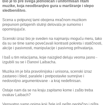
Bio je to pre svega jednoličan i uniformisan ritam
muzike, koja neodbranjivo gura u marširanje i slepo
sledbeništvo.
Scena u potpunoj tami obojena mračnom muzikom
prepunom pritajenih slutnji delovala je sumorno i
opominjujuće.
Scenski izraz bio je sveden na najmanju moguću meru, tako
da su se time samo povećavali kontrasti pokreta i statičnosti,
akcije i pasivnosti, manipulacije i pasivnog prihvatanja.
I baš u tim relacijama, koje naizgled deluju veoma jasno -
izgubili su se i članovi Laibacha.
Muzika im je bila pravolinijska i unisona, scenski izraz
zastareo i bled, paralele i pretpostavke sumnjive i
nedovoljno argumentovane - a kraj nedefinisan.
Ostaje nam da se na kraju zapitamo kome i zašto treba
ovakav Laibach?
Verovatno samo onima koji žele još nešto neobično i ništa