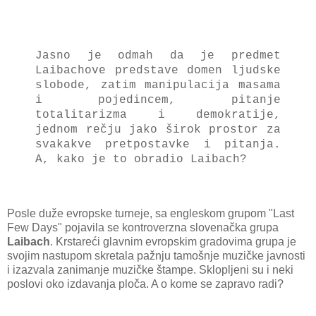
Jasno je odmah da je predmet
Laibachove predstave domen ljudske
slobode, zatim manipulacija masama
i pojedincem, pitanje
totalitarizma i demokratije,
jednom rečju jako širok prostor za
svakakve pretpostavke i pitanja.
A, kako je to obradio Laibach?
Posle duže evropske turneje, sa engleskom grupom "Last
Few Days" pojavila se kontroverzna slovenačka grupa
Laibach
. Krstareći glavnim evropskim gradovima grupa je
svojim nastupom skretala pažnju tamošnje muzičke javnosti
i izazvala zanimanje muzičke štampe. Sklopljeni su i neki
poslovi oko izdavanja ploča. A o kome se zapravo radi?