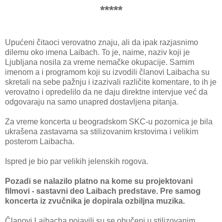
*****
Upućeni čitaoci verovatno znaju, ali da ipak razjasnimo
dilemu oko imena Laibach. To je, naime, naziv koji je
Ljubljana nosila za vreme nemačke okupacije. Samim
imenom a i programom koji su izvodili članovi Laibacha su
skretali na sebe pažnju i izazivali različite komentare, to ih je
verovatno i opredelilo da ne daju direktne intervjue već da
odgovaraju na samo unapred dostavljena pitanja.
Za vreme koncerta u beogradskom SKC-u pozornica je bila
ukrašena zastavama sa stilizovanim krstovima i velikim
posterom Laibacha.
Ispred je bio par velikih jelenskih rogova.
Pozadi se nalazilo platno na kome su projektovani
filmovi - sastavni deo Laibach predstave. Pre samog
koncerta iz zvučnika je dopirala ozbiljna muzika.
Članovi Laibacha pojavili su se obučeni u stilizovanim