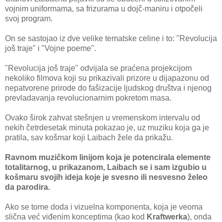
vojnim uniformama, sa frizurama u dojč-maniru i otpočeli
svoj program.
On se sastojao iz dve velike tematske celine i to: "Revolucija
još traje" i "Vojne poeme".
"Revolucija još traje" odvijala se praćena projekcijom
nekoliko filmova koji su prikazivali prizore u dijapazonu od
nepatvorene prirode do fašizacije ljudskog društva i njenog
prevladavanja revolucionarnim pokretom masa.
Ovako širok zahvat stešnjen u vremenskom intervalu od
nekih četrdesetak minuta pokazao je, uz muziku koja ga je
pratila, sav košmar koji Laibach žele da prikažu.
Ravnom muzičkom linijom koja je potencirala elemente
totalitarnog, u prikazanom, Laibach se i sam
izgubio u
košmaru svojih ideja koje je svesno ili nesvesno želeo
da parodira.
Ako se tome doda i vizuelna komponenta, koja je veoma
slična već viđenim konceptima (kao kod
Kraftwerka
), onda