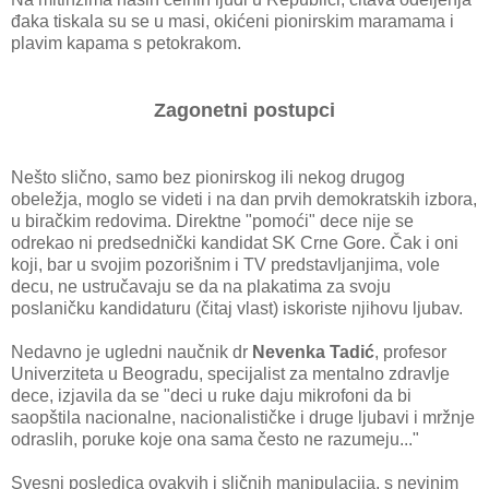
đaka tiskala su se u masi, okićeni pionirskim maramama i
plavim kapama s petokrakom.
Zagonetni postupci
Nešto slično, samo bez pionirskog ili nekog drugog
obeležja, moglo se videti i na dan prvih demokratskih izbora,
u biračkim redovima. Direktne "pomoći" dece nije se
odrekao ni predsednički kandidat SK Crne Gore. Čak i oni
koji, bar u svojim pozorišnim i TV predstavljanjima, vole
decu, ne ustručavaju se da na plakatima za svoju
poslaničku kandidaturu (čitaj vlast) iskoriste njihovu ljubav.
Nedavno je ugledni naučnik dr
Nevenka Tadić
, profesor
Univerziteta u Beogradu, specijalist za mentalno zdravlje
dece, izjavila da se "deci u ruke daju mikrofoni da bi
saopštila nacionalne, nacionalističke i druge ljubavi i mržnje
odraslih, poruke koje ona sama često ne razumeju..."
Svesni posledica ovakvih i sličnih manipulacija, s nevinim