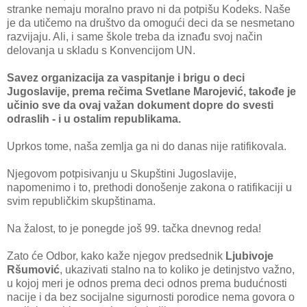
stranke nemaju moralno pravo ni da potpišu Kodeks. Naše
je da utičemo na društvo da omogući deci da se nesmetano
razvijaju. Ali, i same škole treba da iznađu svoj način
delovanja u skladu s Konvencijom UN.
Savez organizacija za vaspitanje i brigu o deci
Jugoslavije, prema rečima Svetlane Marojević, takođe je
učinio sve da ovaj važan dokument dopre do svesti
odraslih - i u ostalim republikama.
Uprkos tome, naša zemlja ga ni do danas nije ratifikovala.
Njegovom potpisivanju u Skupštini Jugoslavije,
napomenimo i to, prethodi donošenje zakona o ratifikaciji u
svim republičkim skupštinama.
Na žalost, to je ponegde još 99. tačka dnevnog reda!
Zato će Odbor, kako kaže njegov predsednik
Ljubivoje
Ršumović
, ukazivati stalno na to koliko je detinjstvo važno,
u kojoj meri je odnos prema deci odnos prema budućnosti
nacije i da bez socijalne sigurnosti porodice nema govora o