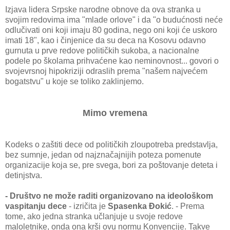
Izjava lidera Srpske narodne obnove da ova stranka u
svojim redovima ima "mlade orlove" i da "o budućnosti neće
odlučivati oni koji imaju 80 godina, nego oni koji će uskoro
imati 18", kao i činjenice da su deca na Kosovu odavno
gurnuta u prve redove političkih sukoba, a nacionalne
podele po školama prihvaćene kao neminovnost... govori o
svojevrsnoj hipokriziji odraslih prema "našem najvećem
bogatstvu" u koje se toliko zaklinjemo.
Mimo vremena
Kodeks o zaštiti dece od političkih zloupotreba predstavlja,
bez sumnje, jedan od najznačajnijih poteza pomenute
organizacije koja se, pre svega, bori za poštovanje deteta i
detinjstva.
- Društvo ne može raditi organizovano na ideološkom
vaspitanju dece
- izričita je
Spasenka Đokić
. - Prema
tome, ako jedna stranka učlanjuje u svoje redove
maloletnike, onda ona krši ovu normu Konvencije. Takve