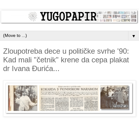
▼
Zloupotreba dece u političke svrhe '90:
Kad mali "četnik" krene da cepa plakat
dr Ivana Đurića...