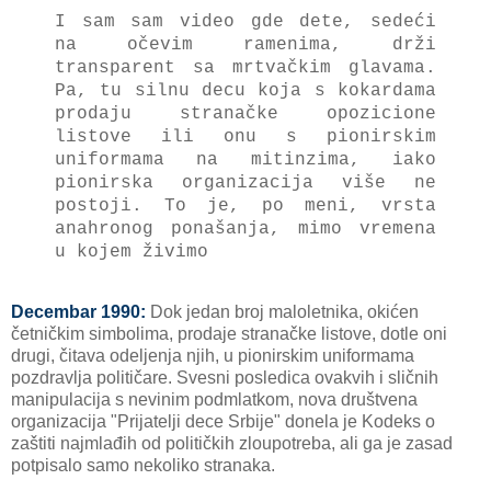
I sam sam video gde dete, sedeći
na očevim ramenima, drži
transparent sa mrtvačkim glavama.
P
a, tu silnu decu koja s kokardama
prodaju stranačke opozicione
listove ili onu s pionirskim
uniformama na mitinzima, iako
pionirska organizacija više ne
postoji. To je, po meni, vrsta
anahronog ponašanja, mimo vremena
u kojem živimo
Decembar 1990:
Dok jedan broj maloletnika, okićen
četničkim simbolima, prodaje stranačke listove, dotle oni
drugi, čitava odeljenja njih, u pionirskim uniformama
pozdravlja političare. Svesni posledica ovakvih i sličnih
manipulacija s nevinim podmlatkom, nova društvena
organizacija "Prijatelji dece Srbije" donela je Kodeks o
zaštiti najmlađih od političkih zloupotreba, ali ga je zasad
potpisalo samo nekoliko stranaka.