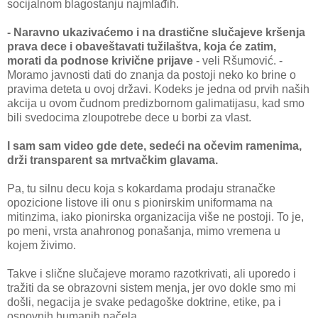
socijalnom blagostanju najmlađih.
- Naravno ukazivaćemo i na drastične slučajeve kršenja
prava dece i obaveštavati tužilaštva, koja će zatim,
morati da podnose krivične prijave
- veli Ršumović. -
Moramo javnosti dati do znanja da postoji neko ko brine o
pravima deteta u ovoj državi. Kodeks je jedna od prvih naših
akcija u ovom čudnom predizbornom galimatijasu, kad smo
bili svedocima zloupotrebe dece u borbi za vlast.
I sam sam video gde dete, sedeći na očevim ramenima,
drži transparent sa mrtvačkim glavama.
Pa, tu silnu decu koja s kokardama prodaju stranačke
opozicione listove ili onu s pionirskim uniformama na
mitinzima, iako pionirska organizacija više ne postoji. To je,
po meni, vrsta anahronog ponašanja, mimo vremena u
kojem živimo.
Takve i slične slučajeve moramo razotkrivati, ali uporedo i
tražiti da se obrazovni sistem menja, jer ovo dokle smo mi
došli, negacija je svake pedagoške doktrine, etike, pa i
osnovnih humanih načela.