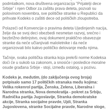
podmlatkom, nova društvena organizacija "Prijatelji dece
Srbije" i njen Odbor za zaštitu prava deteta, pozvali su
polovinom novembra, sve političke stranke u Republici da
prihvate Kodeks o zaštiti dece od političkih zloupotreba.
Polazeći od Konvencije o pravima deteta Ujedinjenih nacija,
želje da se svoj deci obezbedi nesmetan razvoj, srećno i
bezbrižno detinjstvo, ovaj dokument praktično obavezuje
stranke da neće učlanjivati maloletnike i da neće
organizovati bilo kakvo političko delovanje među njima.
Tačnije, svaka politička stranka koja prekrši norme Kodeksa
doći će u sukob sa zakonom, a snosiće i posledice moralne
osude građana Srbije - stoji, između ostalog, u pozivu.
Kodeks je, međutim, (do zaključenja ovog broja)
potpisalo samo 17 političkih stranaka među kojima:
Velika rokenrol partija, Ženska, Zelena, Liberalna i
Narodna stranka, Nova demokratija - pokret za Srbiju,
Radnička partija Jugoslavije, Stranka demokratske
akcije, Stranka socijalne pravde, Ujdi, Stranka
Jugoslovena, stranke Socijalne pravde, Narodne sloge,