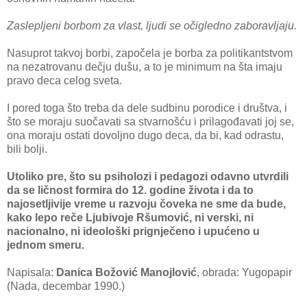
Zaslepljeni borbom za vlast, ljudi se očigledno zaboravljaju.
Nasuprot takvoj borbi, započela je borba za politikantstvom
na nezatrovanu dečju dušu, a to je minimum na šta imaju
pravo deca celog sveta.
I pored toga što treba da dele sudbinu porodice i društva, i
što se moraju suočavati sa stvarnošću i prilagođavati joj se,
ona moraju ostati dovoljno dugo deca, da bi, kad odrastu,
bili bolji.
Utoliko pre, što su psiholozi i pedagozi odavno utvrdili
da se ličnost formira do 12. godine života i da to
najosetljivije vreme u razvoju čoveka ne sme da bude,
kako lepo reče Ljubivoje Ršumović, ni verski, ni
nacionalno, ni ideološki prignječeno i upućeno u
jednom smeru.
Napisala:
Danica Božović Manojlović
, obrada: Yugopapir
(Nada, decembar 1990.)