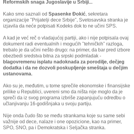
Reformskih snaga Jugoslavije u Srbiji...
Kako smo saznali od
Spasenke Đokić
, sekretara
organizacije "Prijatelji dece Srbije", Svetosavska stranka je
izjavila da neće potpisati Kodeks dok to ne učini SPS.
A kad je već reč o vladajućoj partiji, ako i nije potpisala ovaj
dokument radi eventualnih i mogućih "tehničkih" razloga,
trebalo je da učini nešto drugo: na primer, da bar pred izbore
obezbedi sredstva bitna za srpski podmladak -
blagovremenu isplatu nadoknada za porodilje, dečjeg
dodatka i da ne dozvoli poskupljenje smeštaja u dečjim
ustanovama.
Ako su je, međutim, u tome sprečile ekonomske i finansijske
prilike u Republici, uvereni smo da ništa nije moglo da je
spreči da iz svog programa izbriše zapanjujuću odredbu o
učlanjivanju 16-godišnjaka u svoju partiju.
Nije onda čudo što se među strankama koje su same sebi
važnije od dece, nalaze i one opozicione, kao na primer,
SPO, SNO, pa i Demokratska i Seljačka stranka.