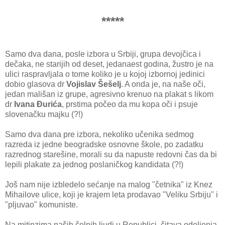
*****
Samo dva dana, posle izbora u Srbiji, grupa devojčica i
dečaka, ne starijih od deset, jedanaest godina, žustro je na
ulici raspravljala o tome koliko je u kojoj izbornoj jedinici
dobio glasova dr
Vojislav Šešelj
. A onda je, na naše oči,
jedan mališan iz grupe, agresivno krenuo na plakat s likom
dr
Ivana Đurića
, prstima počeo da mu kopa oči i psuje
slovenačku majku (?!)
Samo dva dana pre izbora, nekoliko učenika sedmog
razreda iz jedne beogradske osnovne škole, po zadatku
razrednog starešine, morali su da napuste redovni čas da bi
lepili plakate za jednog poslaničkog kandidata (?!)
Još nam nije izbledelo sećanje na malog "četnika" iz Knez
Mihailove ulice, koji je krajem leta prodavao "Veliku Srbiju" i
"pljuvao" komuniste.
Na mitinzima naših čelnih ljudi u Republici, čitava odeljenja