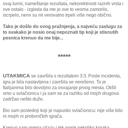
ovaj turnir, nameštanje rezultata, nekorektnosti raznih vrsta i
sve ostalo - izgleda da me je sve to veoma zamorilo,
iscrpelo, nervi su mi verovatno trpeli više nego obično.
Tako je došlo do ovog pražnjenja, a najveću zaslugu za
to svakako je nosio onaj nepoznati tip koji je stisnutih
pesnica krenuo da me bije...
*****
UTAKMICA
se završila s rezultatom 3:3. Posle incidenta,
igra je bila nastavljena i završila se nerešeno. To je
Italijanima bilo dovoljno za osvajanje prvog mesta. Otišli
smo u svlačionicu i ja sam se za razliku od mojih drugova
zadržao nešto duže.
Bio sam poslednji koji je napustio svlačionicu: nije više bilo
ni mojih ni protivničkih igrača.
Krenuo sam prema izlazu i tek posle nekoliko koraka