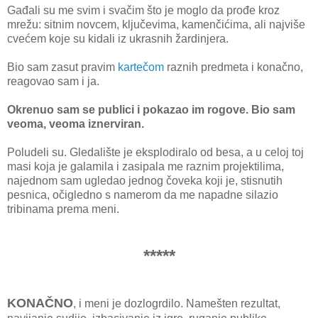
Gađali su me svim i svačim što je moglo da prođe kroz
mrežu: sitnim novcem, ključevima, kamenčićima, ali najviše
cvećem koje su kidali iz ukrasnih žardinjera.
Bio sam zasut pravim
kartečom
raznih predmeta i konačno,
reagovao sam i ja.
Okrenuo sam se publici i pokazao im rogove. Bio sam
veoma, veoma iznerviran.
Poludeli su. Gledalište je eksplodiralo od besa, a u celoj toj
masi koja je galamila i zasipala me raznim projektilima,
najednom sam ugledao jednog čoveka koji je, stisnutih
pesnica, očigledno s namerom da me napadne silazio
tribinama prema meni.
*****
KONAČNO
, i meni je dozlogrdilo. Namešten rezultat,