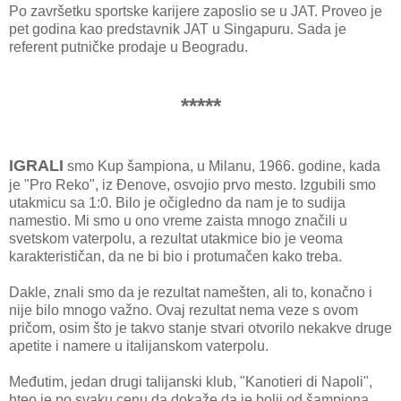
Po završetku sportske karijere zaposlio se u JAT. Proveo je
pet godina kao predstavnik JAT u Singapuru. Sada je
referent putničke prodaje u Beogradu.
*****
IGRALI
smo Kup šampiona, u Milanu, 1966. godine, kada
je "Pro Reko", iz Đenove, osvojio prvo mesto. Izgubili smo
utakmicu sa 1:0. Bilo je očigledno da nam je to sudija
namestio. Mi smo u ono vreme zaista mnogo značili u
svetskom vaterpolu, a rezultat utakmice bio je veoma
karakterističan, da ne bi bio i protumačen kako treba.
Dakle, znali smo da je rezultat namešten, ali to, konačno i
nije bilo mnogo važno. Ovaj rezultat nema veze s ovom
pričom, osim što je takvo stanje stvari otvorilo nekakve druge
apetite i namere u italijanskom vaterpolu.
Međutim, jedan drugi talijanski klub, "Kanotieri di Napoli",
hteo je po svaku cenu da dokaže da je bolji od šampiona