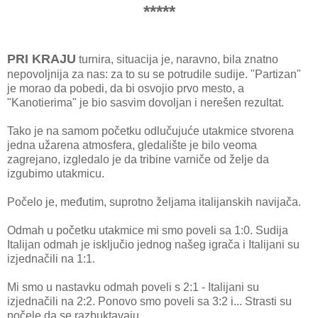
*****
PRI KRAJU
turnira, situacija je, naravno, bila znatno
nepovoljnija za nas: za to su se potrudile sudije. "Partizan"
je morao da pobedi, da bi osvojio prvo mesto, a
"Kanotierima" je bio sasvim dovoljan i nerešen rezultat.
Tako je na samom početku odlučujuće utakmice stvorena
jedna užarena atmosfera, gledalište je bilo veoma
zagrejano, izgledalo je da tribine varniče od želje da
izgubimo utakmicu.
Počelo je, međutim, suprotno željama italijanskih navijača.
Odmah u početku utakmice mi smo poveli sa 1:0. Sudija
Italijan odmah je isključio jednog našeg igrača i Italijani su
izjednačili na 1:1.
Mi smo u nastavku odmah poveli s 2:1 - Italijani su
izjednačili na 2:2. Ponovo smo poveli sa 3:2 i... Strasti su
počele da se razbuktavaju.