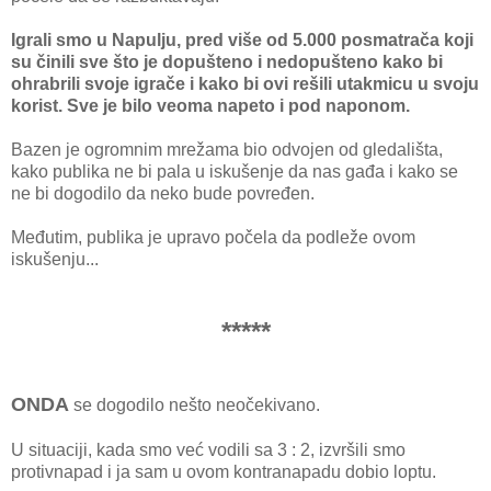
Igrali smo u Napulju, pred više od 5.000 posmatrača koji
su činili sve što je dopušteno i nedopušteno kako bi
ohrabrili svoje igrače i kako bi ovi rešili utakmicu u svoju
korist. Sve je bilo veoma napeto i pod naponom.
Bazen je ogromnim mrežama bio odvojen od gledališta,
kako publika ne bi pala u iskušenje da nas gađa i kako se
ne bi dogodilo da neko bude povređen.
Međutim, publika je upravo počela da podleže ovom
iskušenju...
*****
ONDA
se dogodilo nešto neočekivano.
U situaciji, kada smo već vodili sa 3 : 2, izvršili smo
protivnapad i ja sam u ovom kontranapadu dobio loptu.