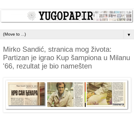
▼
Mirko Sandić, stranica mog života:
Partizan je igrao Kup šampiona u Milanu
'66, rezultat je bio namešten