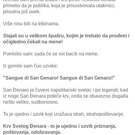
primetio da je publika, koja je prisustvovala utakmici,
prisutna još uvek.
Više nisu bili na tribinama.
Stajali su u velikom špaliru, kojim je trebalo da prođem i
očigledno čekali na mene!
Pomislio sam: sada će se svi baciti na mene.
Iz gomile sam čuo uzvike:
"Sangue di San Genaro! Sangue di San Genaro!"
San Đenaro je čuveni napolitanski svetac i po legendi: kad
iz noge San Đenara poteče krv, onda se obavezno događa
nešto veliko, sudbonosno.
To je ujedno i uzvik koji izražava strah, strahopoštovanje.
Krv Svetog Đenara - to je ujedno i uzvik priznanja,
poštovanja, odobravanja.