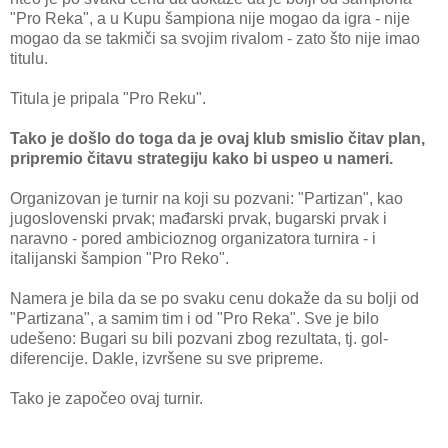
"Pro Reka", a u Kupu šampiona nije mogao da igra - nije
mogao da se takmiči sa svojim rivalom - zato što nije imao
titulu.
Titula je pripala "Pro Reku".
Tako je došlo do toga da je ovaj klub smislio čitav plan,
pripremio čitavu strategiju kako bi uspeo u nameri.
Organizovan je turnir na koji su pozvani: "Partizan", kao
jugoslovenski prvak; mađarski prvak, bugarski prvak i
naravno - pored ambicioznog organizatora turnira - i
italijanski šampion "Pro Reko".
Namera je bila da se po svaku cenu dokaže da su bolji od
"Partizana", a samim tim i od "Pro Reka". Sve je bilo
udešeno: Bugari su bili pozvani zbog rezultata, tj. gol-
diferencije. Dakle, izvršene su sve pripreme.
Tako je započeo ovaj turnir.