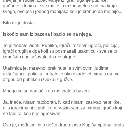
navijanje sudije, izbacivanje iz igre, ruganje publike,
gađanje s tribina - sve me je to razbesnelo i sad, na kraju
svega, evo još i jednog manijaka koji je krenuo da me bije...
Bilo mi je dosta.
Iskočio sam iz bazena i bacio se na njega.
To je trebalo videti. Publika, igrači, rezervni igrači, policija,
igrači drugih ekipa koji su posmatrali utakmicu - sve se to
izmešalo i pokušavalo da me otrgne.
Utakmica je, naravno, prekinuta, a svim ovim ljudima,
uključujući i policiju, trebalo je oko dvadeset minuta da me
otrgnu od publike i izvuku iz gužve.
Mnogo su se namučili da me vrate u bazen.
Ja, inače, nisam ratoboran. Nikad nisam izazivao neprilike,
ni s igračima ni s publikom. Važio sam za mirnog igrača koji
ne faulira, koji nije agresivan.
Ovo je, međutim, bilo nešto drugo: prvo Kup šampiona, onda