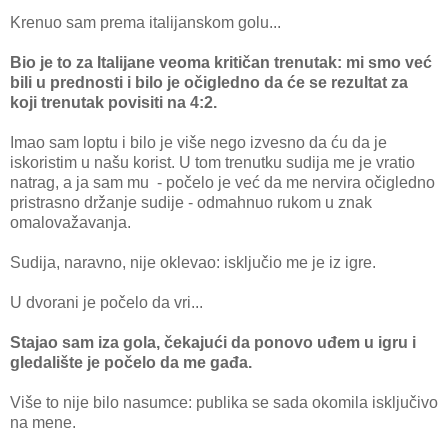
Krenuo sam prema italijanskom golu...
Bio je to za Italijane veoma kritičan trenutak: mi smo već
bili u prednosti i bilo je očigledno da će se rezultat za
koji trenutak povisiti na 4:2.
Imao sam loptu i bilo je više nego izvesno da ću da je
iskoristim u našu korist. U tom trenutku sudija me je vratio
natrag, a ja sam mu - počelo je već da me nervira očigledno
pristrasno držanje sudije - odmahnuo rukom u znak
omalovažavanja.
Sudija, naravno, nije oklevao: isključio me je iz igre.
U dvorani je počelo da vri...
Stajao sam iza gola, čekajući da ponovo uđem u igru i
gledalište je počelo da me gađa.
Više to nije bilo nasumce: publika se sada okomila isključivo
na mene.