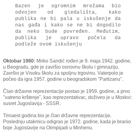
Bazen je ogromnim mrežama bio
odvojen od gledališta, kako
publika ne bi pala u iskušenje da
nas gađa i kako se ne bi dogodilo
da neko bude povređen. Međutim,
publika je upravo počela da
podleže ovom iskušenju
Oktobar 1980:
Mirko Sandić rođen je 9. maja 1942. godine,
u Beogradu, gde je završio osnovnu školu i gimnaziju.
Završio je Visoku školu za spoljnu trgovinu. Vaterpolo je
počeo da igra 1957. godine u beogradskom "Partizanu".
Član državne reprezentacije postao je 1959. godine, a prvo
"vatreno krštenje", kao reprezentativac, doživeo je u Moskvi:
susret Jugoslavija - SSSR.
Trinaest godina bio je član državne reprezentacije.
Poslednju utakmicu odigrao je 1972. godine, kada je branio
boje Jugoslavije na Olimpijadi u Minhenu.