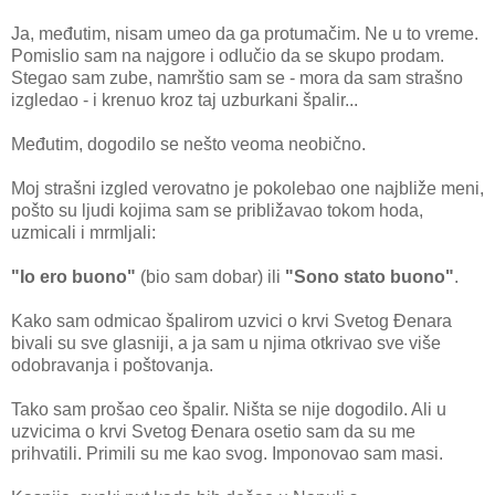
Ja, međutim, nisam umeo da ga protumačim. Ne u to vreme.
Pomislio sam na najgore i odlučio da se skupo prodam.
Stegao sam zube, namrštio sam se - mora da sam strašno
izgledao - i krenuo kroz taj uzburkani špalir...
Međutim, dogodilo se nešto veoma neobično.
Moj strašni izgled verovatno je pokolebao one najbliže meni,
pošto su ljudi kojima sam se približavao tokom hoda,
uzmicali i mrmljali:
"Io ero buono"
(bio sam dobar) ili
"Sono stato buono"
.
Kako sam odmicao špalirom uzvici o krvi Svetog Đenara
bivali su sve glasniji, a ja sam u njima otkrivao sve više
odobravanja i poštovanja.
Tako sam prošao ceo špalir. Ništa se nije dogodilo. Ali u
uzvicima o krvi Svetog Đenara osetio sam da su me
prihvatili. Primili su me kao svog. Imponovao sam masi.