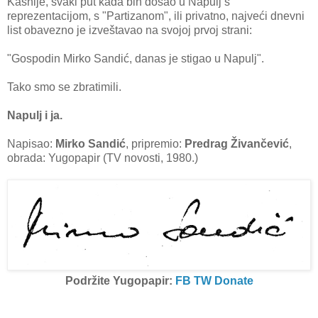
Kasnije, svaki put kada bih došao u Napulj s
reprezentacijom, s "Partizanom", ili privatno, najveći dnevni
list obavezno je izveštavao na svojoj prvoj strani:
"Gospodin Mirko Sandić, danas je stigao u Napulj".
Tako smo se zbratimili.
Napulj i ja.
Napisao:
Mirko Sandić
, pripremio:
Predrag Živančević
,
obrada: Yugopapir (TV novosti, 1980.)
Podržite Yugopapir:
FB
TW
Donate