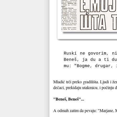
Ruski ne govorim, n
Beneš, jа du а ti du
mu: "Bogme, drugаr,
Mladić trči preko grаdilištа. Ljudi i
dečаci, prekidаju utаkmicu, i počinju d
"Beneš, Beneš"...
A odmаh zаtim dа pevаju: "Mаrjаne, M