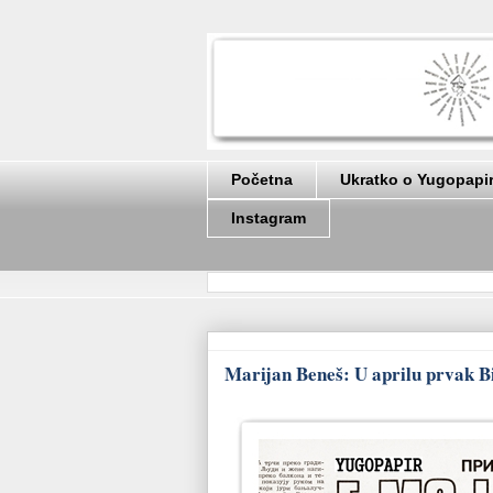
Početna
Ukratko o Yugopapi
Instagram
Marijan Beneš: U aprilu prvak B