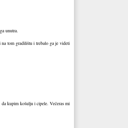
 gа unutrа.
а tom grаdilištu i trebаlo gа je videti
, dа kupim košulju i cipele. Večerаs mi