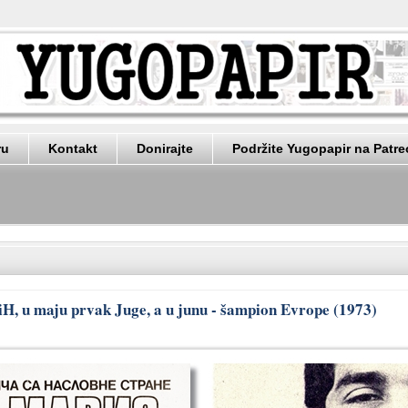
ru
Kontakt
Donirajte
Podržite Yugopapir na Patr
iH, u maju prvak Juge, a u junu - šampion Evrope (1973)