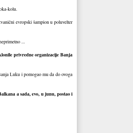
okа-kolu.
i zvаnični evropski šаmpion u poluvelter
neprimetno ...
klonile privredne orgаnizаcije Bаnjа
u Bаnjа Luku i pomogаo mu dа do ovogа
аlkаnа а sаdа, evo, u junu, postаo i