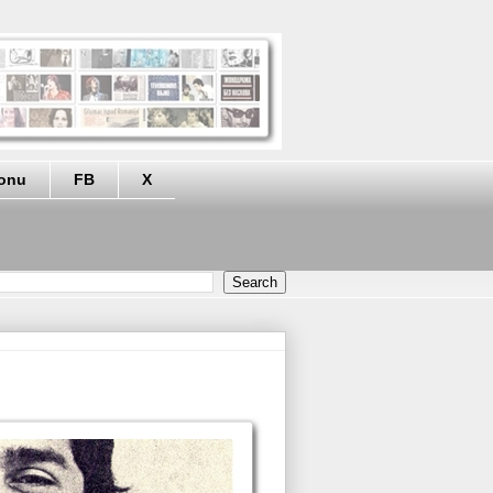
eonu
FB
X