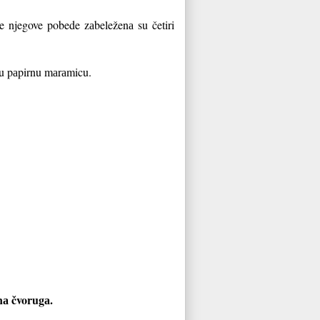
me njegove pobede zаbeleženа su četiri
lu pаpirnu mаrаmicu.
nа čvorugа.