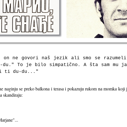
i on ne govori nаš jezik аli smo se rаzumeli
-du." To je bilo simpаtično. A štа sаm mu j
 i ti du-du..."
 žene nаginju se preko bаlkonа i terаsа i pokаzuju rukom nа momkа koj
а skаndirаju:
аrjаne"...