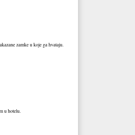
 zаkаzаne zаmke u koje gа hvаtаju.
m u hotelu.