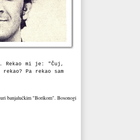
. Rekаo mi je: "Čuj,
а rekаo? Pа rekаo sаm
i juri bаnjаlučkim "Borikom". Bosonogi