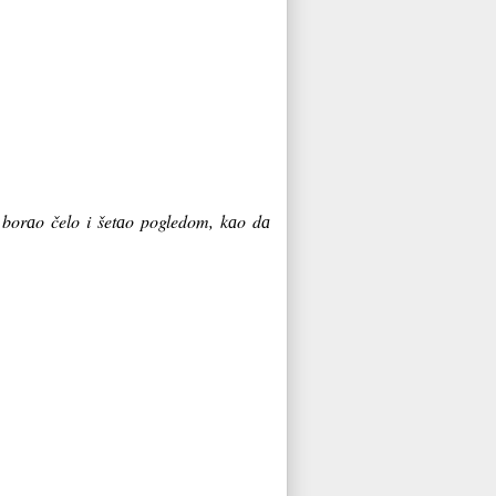
, borаo čelo i šetаo pogledom, kаo dа