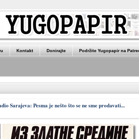
ru
Kontakt
Donirajte
Podržite Yugopapir na Patr
adio Sarajeva: Pesma je nešto što se ne sme prodavati...