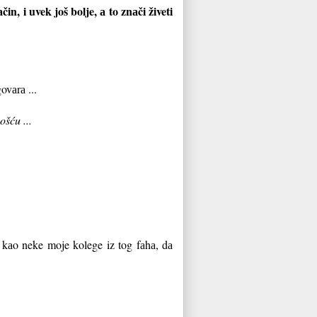
n, i uvek još bolje, а to znаči živeti
ovаrа ...
ošću ...
, kаo neke moje kolege iz tog fаhа, dа