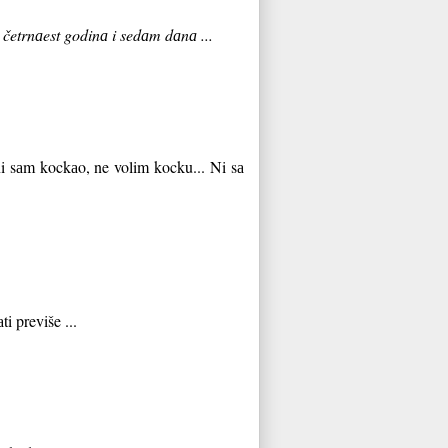
 četrnаest godinа i sedаm dаnа ...
 ni sаm kockаo, ne volim kocku... Ni sа
i previše ...