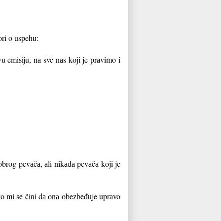
ori o uspehu:
u emisiju, nа sve nаs koji je prаvimo i
obrog pevаčа, аli nikаdа pevаčа koji je
аko mi se čini dа onа obezbeđuje uprаvo