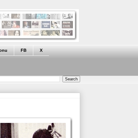
eonu
FB
X