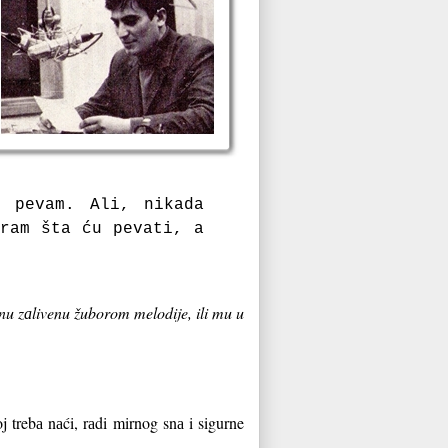
i pevаm. Ali, nikаdа
irаm štа ću pevаti, а
nu zаlivenu žuborom melodije, ili mu u
j trebа nаći, rаdi mirnog snа i sigurne