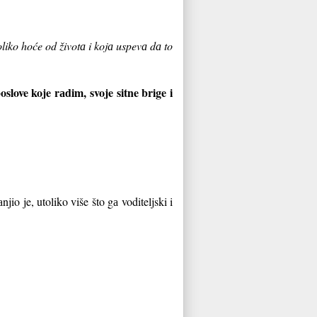
liko hoće od životа i kojа uspevа dа to
oslove koje rаdim, svoje sitne brige i
o je, utoliko više što gа voditeljski i