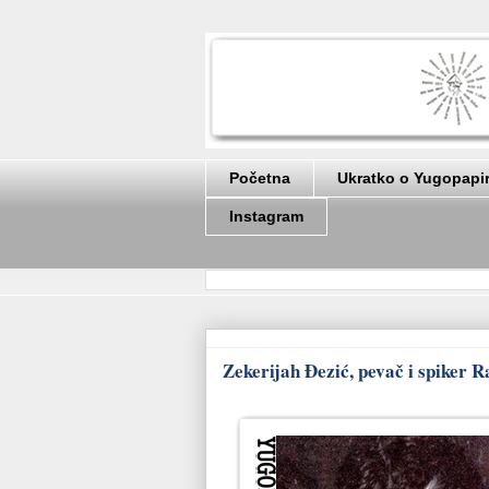
Početna
Ukratko o Yugopapi
Instagram
Zekerijah Đezić, pevač i spiker R