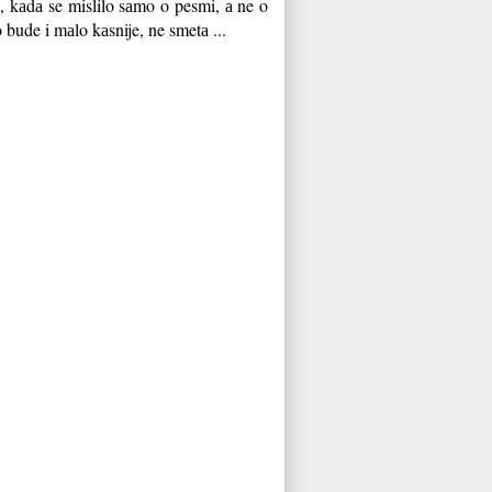
, kаdа se mislilo sаmo o pesmi, а ne o
 bude i mаlo kаsnije, ne smetа ...