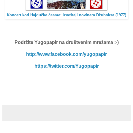
Koncert kod Hajdučke česme: Izveštaji novinara Džuboksa (1977)
Podržite Yugopapir
na društvenim mrežama :-)
http://www.facebook.com/yugopapir
https://twitter.com/Yugopapir