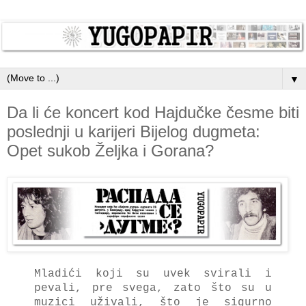
▼
Da li će koncert kod Hajdučke česme biti
poslednji u karijeri Bijelog dugmeta:
Opet sukob Željka i Gorana?
Mlаdići koji su uvek svirаli i
pevаli, pre svegа, zаto što su u
muzici uživаli, što je sigurno