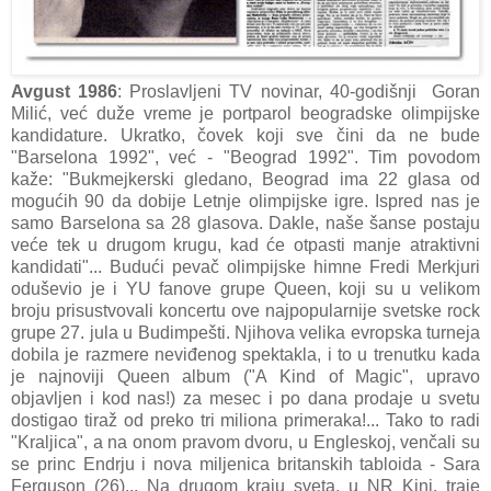
Avgust 1986
: Proslavljeni TV novinar, 40-godišnji Goran
Milić, već duže vreme je portparol beogradske olimpijske
kandidature. Ukratko, čovek koji sve čini da ne bude
"Barselona 1992", već - "Beograd 1992". Tim povodom
kaže: "Bukmejkerski gledano, Beograd ima 22 glasa od
mogućih 90 da dobije Letnje olimpijske igre. Ispred nas je
samo Barselona sa 28 glasova. Dakle, naše šanse postaju
veće tek u drugom krugu, kad će otpasti manje atraktivni
kandidati"... Budući pevač olimpijske himne Fredi Merkjuri
oduševio je i YU fanove grupe Queen, koji su u velikom
broju prisustvovali koncertu ove najpopularnije svetske rock
grupe 27. jula u Budimpešti. Njihova velika evropska turneja
dobila je razmere neviđenog spektakla, i to u trenutku kada
je najnoviji Queen album ("A Kind of Magic", upravo
objavljen i kod nas!) za mesec i po dana prodaje u svetu
dostigao tiraž od preko tri miliona primeraka!... Tako to radi
"Kraljica", a na onom pravom dvoru, u Engleskoj, venčali su
se princ Endrju i nova miljenica britanskih tabloida - Sara
Ferguson (26)... Na drugom kraju sveta, u NR Kini, traje