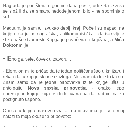
Nagrada je poništena i, godinu dana posle, oduzeta. Svi su
se složili da se smatra nedodeljenom: bilo - ne spominjalo
se!
Međutim, ja sam tu izvukao deblji kraj. Počeli su napadi na
knjigu: da je pornografska, antikomunistička i da iskrivljuje
sliku naše stvarnosti. Knjiga je povučena iz knjižara, a
Mića
Doktor
mi je...
- E
no ga, vele, čovek u zatvoru...
- Elem, on mi je pričao da je jedan političar ušao u knjižaru i
rekao da tu knjigu sklone iz izloga. Ne znam da li je to tačno.
Znam samo da je jedna pripovetka iz te knjige ušla u
antologiju
Nova srpska pripovetka
- onako lepo
opremljenu knjigu koja je dodeljivana na dar radnicima za
postignute uspehe.
Oni su tu knjigu masovno vraćali darodavcima, jer se u njoj
nalazi ta moja okužena pripovetka.