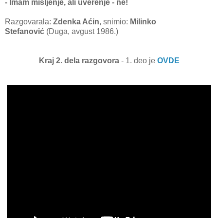
- Imam mišljenje, ali uverenje - ne!
Razgovarala:
Zdenka Aćin
, snimio:
Milinko
Stefanović
(Duga, avgust 1986.)
Kraj 2. dela razgovora
- 1. deo je
OVDE