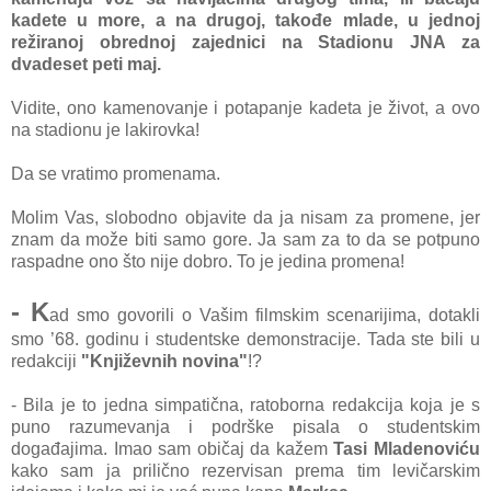
kadete u more, a na drugoj, takođe mlade, u jednoj
režiranoj obrednoj zajednici na Stadionu JNA za
dvadeset peti maj.
Vidite, ono kamenovanje i potapanje kadeta je život, a ovo
na stadionu je lakirovka!
Da se vratimo promenama.
Molim Vas, slobodno objavite da ja nisam za promene, jer
znam da može biti samo gore. Ja sam za to da se potpuno
raspadne ono što nije dobro. To je jedina promena!
- K
ad smo govorili o Vašim filmskim scenarijima, dotakli
smo ’68. godinu i studentske demonstracije. Tada ste bili u
redakciji
"Književnih novina"
!?
- Bila je to jedna simpatična, ratoborna redakcija koja je s
puno razumevanja i podrške pisala o studentskim
događajima. Imao sam običaj da kažem
Tasi Mladenoviću
kako sam ja prilično rezervisan prema tim levičarskim