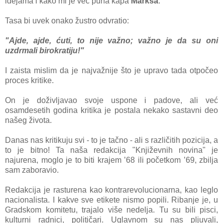
idejama i kako mi je već puna kapa
Marksa
.
Tasa bi uvek onako žustro odvratio:
"Ajde, ajde, ćuti, to nije važno; važno je da su oni
uzdrmali birokratiju!"
I zaista mislim da je najvažnije što je upravo tada otpočeo
proces kritike.
On je doživljavao svoje uspone i padove, ali već
osamdesetih godina kritika je postala nekako sastavni deo
našeg života.
Danas nas kritikuju svi - to je tačno - ali s različitih pozicija, a
to je bitno! Ta naša redakcija "Književnih novina" je
najurena, moglo je to biti krajem ’68 ili početkom ’69, zbilja
sam zaboravio.
Redakcija je rasturena kao kontrarevolucionarna, kao leglo
nacionalista. I kakve sve etikete nismo popili. Ribanje je, u
Gradskom komitetu, trajalo više nedelja. Tu su bili pisci,
kulturni radnici, političari. Uglavnom su nas pljuvali,