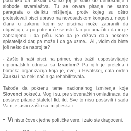
podaniku da uskrati ukoliko joj je stalo do demokratije i
slobode stvaralaštva. Tu se otvara pitanje ne samo
paragrafa o deliktu mišljenja, protiv kojeg su oštro
protestovali pisci upravo na novosadskom kongresu, nego i
člana u zakonu kojim se piscima može zabraniti da
objavljuju, a po potrebi će se isti član protumačiti i da im je
zabranjeno i da pišu. Kao da je država dala nekome
spisateljski dar, pa može i da ga uzme... Ali, vidim da biste
još nešto da nabrojite?
- Zašto ti naši pisci, na primer, nisu tražili uspostavljanje
diplomatskih odnosa sa
Izraelom
? Pa njih je pretekla i
boračka organizacija koja je, evo, u Hrvatskoj, dala orden
Žanku
i na neki način ga rehabilitovala.
Takođe da pokrenu teme nacionalnog izmirenja koje
Slovenci
pokreću. Mogli su, pre slovenačkih omladinaca, da
postave pitanje štafete! Itd. itd. Sve to nisu postavili i sada
Vam je jasno zašto su im pljeskali.
- V
i niste čovek jedne političke vere, i zato ste dragoceni.