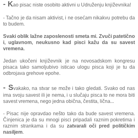
- K
ao pisac niste osobito aktivni u Udruženju književnika!
- Tačno je da nisam aktivist, i ne osećam nikakvu potrebu da
to budem.
Svaki oblik lažne zaposlenosti smeta mi. Zvuči patetično
i, uglavnom, neukusno kad pisci kažu da su savest
vremena.
Jedan ukočeni književnik je na novosadskom kongresu
pisaca tako samoljubivo isticao ulogu pisca koji je tu da
odbrojava grehove epohe.
- S
vakako, na stvar se može i tako gledati. Svako od nas
ima svoju savest ili je nema, i u slučaju pisca to ne mora biti
savest vremena, nego jedna obična, čestita, lična...
- Pisac nije opravdao nešto tako da bude savest vremena.
Činjenica je da su mnogi pisci pripadali raznim pokretima i
raznim strankama i da su
zatvarali oči pred političkim
nasiljem
.