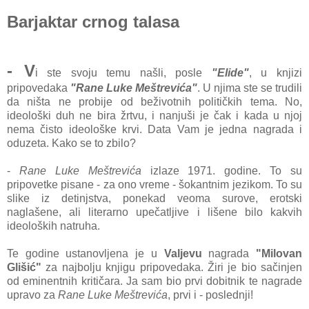
Barjaktar crnog talasa
- V
i ste svoju temu našli, posle
"Elide"
, u knjizi
pripovedaka
"Rane Luke Meštrevića"
. U njima ste se trudili
da ništa ne probije od beživotnih političkih tema. No,
ideološki duh ne bira žrtvu, i nanjuši je čak i kada u njoj
nema čisto ideološke krvi. Data Vam je jedna nagrada i
oduzeta. Kako se to zbilo?
-
Rane Luke Meštrevića
izlaze 1971. godine. To su
pripovetke pisane - za ono vreme - šokantnim jezikom. To su
slike iz detinjstva, ponekad veoma surove, erotski
naglašene, ali literarno upečatljive i lišene bilo kakvih
ideoloških natruha.
Te godine ustanovljena je u
Valjevu
nagrada
"Milovan
Glišić"
za najbolju knjigu pripovedaka. Žiri je bio sačinjen
od eminentnih kritičara. Ja sam bio prvi dobitnik te nagrade
upravo za
Rane Luke Meštrevića
, prvi i - poslednji!