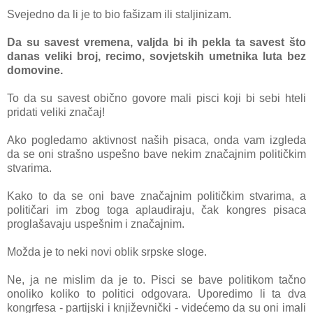
Svejedno da li je to bio fašizam ili staljinizam.
Da su savest vremena, valjda bi ih pekla ta savest što
danas veliki broj, recimo, sovjetskih umetnika luta bez
domovine.
To da su savest obično govore mali pisci koji bi sebi hteli
pridati veliki značaj!
Ako pogledamo aktivnost naših pisaca, onda vam izgleda
da se oni strašno uspešno bave nekim značajnim političkim
stvarima.
Kako to da se oni bave značajnim političkim stvarima, a
političari im zbog toga aplaudiraju, čak kongres pisaca
proglašavaju uspešnim i značajnim.
Možda je to neki novi oblik srpske sloge.
Ne, ja ne mislim da je to. Pisci se bave politikom tačno
onoliko koliko to politici odgovara. Uporedimo li ta dva
kongrfesa - partijski i književnički - videćemo da su oni imali