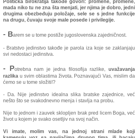
Politička birokratija takođe govori: promene, promene,
mada niko tu ne zna šta menjati, jer njima je dobro, jedni
drugima obezbeđuju položaje, sele se s jedne funkcije
na drugu, čuvaju svoje male posede i privilegije.
- B
arem se u tome postiže jugoslovenska zajedničnost.
- Bratstvo jedinstvo takođe je parola iza koje se zaklanjaju
svi nedostaci jedinstva.
- P
otrebna nam je jedna filosofija razlike,
uvažavanja
razlika
u svim oblastima života. Poznavajući Vas, mislim da
ćemo se u tome složiti!?
- Da. Nije jedinstvo idealna slika bratske zajednice, već
nešto što se svakodnevno menja i stavlja na probu.
Nije to jednom i zauvek sklopljen brak pred licem Boga, već
život u kojem je svako osetljiv na svoj način.
Vi imate, molim vas, na jednoj strani mlade koji
kamenuju voz sa navijačima drugog tima, ili bacaju