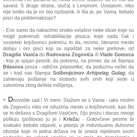
savest. S druge strane, slučaj s Lenjinom. Uostalom, niko
nije tvrdio da je on bio razbojnik. A šta je, po Vama, trebalo
pisci da problematizuju?
- Evo samo da nabacimo onako ovlašno neke stvari koje su
mogli pokrenuti: rehabilitacije pisaca, koje sada čak i
sovjetski književnici pokreću; to da, recimo, literarno mesto
dobiju i oni pisci koji su ispaštali za neke grehove, od
Dragiše Vasića
do
Radovana Zogovića
ili
Vlade Gotovca
- koji je sjajan pesnik; da pokrenu, na primer, da se štampa
Đilasova
proza - odlične pripovetke; da poduzmu nešto da
se i kod nas štampa
Solženjicinov
Arhipelag Gulag
; da
zahtevaju puštanje na slobodu svih onih koji sede u
zatvorima zbog delikta mišljenja.
- D
ozvolite sad i Vi meni. Slažem se s Vama - iako mislim
da Zogoviću niko ne oduzima mesto u književnosti, kao što
se to dešava s Dragišom Vasićem, čiju prozu i danas mnogi
poštuju (poštovao ju je i
Krleža
) - Gotovčeve pesme bi
svakako trebalo objaviti, u pitanju je individualno duhovno
obzorje koje ni jedna država ne bi smela nijednom svom