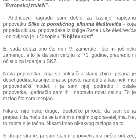
"Evropskoj truleži"
.
- Andrićevu nagradu sam dobio za kasnije napisanu
pripovetku
Slike iz porodičnog albuma Meštrevića
- koja
pripada ciklusu pripovedaka iz knjige
Rane Luke Meštrevića
-
objavljena je u časopisu
"Književnost"
.
E, sada dolazi ono što mi i Vi zamerate i što mi još neki
zameraju, a to je da sam verziju iz ’71. godine, preuredio ili
očistio za izdanje u SKZ.
Nova pripovetka, koja se priključila staroj zbirci, pisana je
deset godina kasnije; ona se prosto nametnula kao neki moj
pripovedački model, i ja sam njoj podredio i ostale
pripovetke, ujednačio sam ih i napravio novu celinu. To je
razlog što sam menjao.
Nikako nije neke druge, ideološke prirode: da sam se ja
prepao i da hoću da se izmirim s mojim osporavateljima. Ne,
to zaista nije tačno. Nisam imao nikakvog razloga za to.
S druge strane, ja sam starim pripovetkama nešto oduzeo,