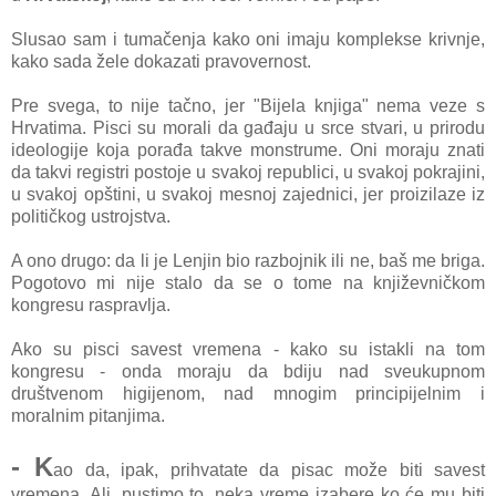
Slusao sam i tumačenja kako oni imaju komplekse krivnje,
kako sada žele dokazati pravovernost.
Pre svega, to nije tačno, jer "Bijela knjiga" nema veze s
Hrvatima. Pisci su morali da gađaju u srce stvari, u prirodu
ideologije koja porađa takve monstrume. Oni moraju znati
da takvi registri postoje u svakoj republici, u svakoj pokrajini,
u svakoj opštini, u svakoj mesnoj zajednici, jer proizilaze iz
političkog ustrojstva.
A ono drugo: da li je Lenjin bio razbojnik ili ne, baš me briga.
Pogotovo mi nije stalo da se o tome na književničkom
kongresu raspravlja.
Ako su pisci savest vremena - kako su istakli na tom
kongresu - onda moraju da bdiju nad sveukupnom
društvenom higijenom, nad mnogim principijelnim i
moralnim pitanjima.
- K
ao da, ipak, prihvatate da pisac može biti savest
vremena. Ali, pustimo to, neka vreme izabere ko će mu biti