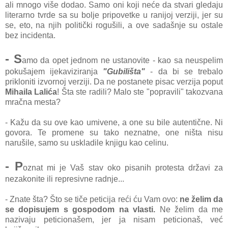
ali mnogo više dodao. Samo oni koji neće da stvari gledaju
literarno tvrde sa su bolje pripovetke u ranijoj verziji, jer su
se, eto, na njih politički rogušili, a ove sadašnje su ostale
bez incidenta.
- S
amo da opet jednom ne ustanovite - kao sa neuspelim
pokušajem ijekaviziranja
"Gubilišta"
- da bi se trebalo
prikloniti izvornoj verziji. Da ne postanete pisac verzija poput
Mihaila Lalića
! Šta ste radili? Malo ste "popravili" takozvana
mračna mesta?
- Kažu da su ove kao umivene, a one su bile autentične. Ni
govora. Te promene su tako neznatne, one ništa nisu
narušile, samo su uskladile knjigu kao celinu.
- P
oznat mi je Vaš stav oko pisanih protesta državi za
nezakonite ili represivne radnje...
- Znate šta? Što se tiče peticija reći ću Vam ovo:
ne želim da
se dopisujem s gospodom na vlasti.
Ne želim da me
nazivaju peticionašem, jer ja nisam peticionaš, već