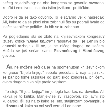
nečeg zajedničkog: na oba kongresa se govorilo otvoreno,
kritički i emotivno, i na oba istim jezikom - političkim.
Dobro je da se tako govorilo. To je stvarno veliki napredak.
Ali, kako to da se pisci nisu zabrinuli što su pobrali hvale od
inače skeptične politike. Ja bih se tu zabrinuo.
Pa pogledajmo šta se zbilo na književničkom kongresu?
Izuzev kritike
"Bijele knjige"
i rasprave da li je
Lenjin
bio
drumski razbojnik ili ne, ja se ničeg drugog ne sećam.
Možda se još sećam samo
Plevneševog
i
Mandićevog
govora.
- A
li, ne možete reći da je na spomenutom književničkom
kongresu "Bijelu knjigu" trebalo prećutati. U najmanju ruku
se bar po tome razlikuje od partijskog kongresa, pri čemu
ovom drugom niko nije pretio vojskom...
- To stoji. "Bijela knjiga" im je legla kao kec na devetku. Ali
kakva je to kritika. Manje-više svi razgovori, što javni što
kuloarski, išli su na to kako se, eto, staljinizam povampiruje
u
Hrvatskoj
, kako su oni veći vernici i od pape.