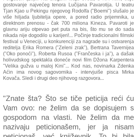
gostovanje najvećeg tenora Lučijana Pavarotija. U teatru
Tjan Kjao u Pekingu njegovog Rodolfa ("Boemi") slušalo je
više hiljada ljubitelja opere, a pored radio prijemnika, u
direktnom prenosu - čak 700 miliona Kineza. Pavaroti je
glavnu ariju otpevao pet puta na bis, što mu se do sada
nikada nije dogodilo u karijeri!... Počinje tradicionalni filmski
festival u Veneciji, u konkurenciji za nagrade su i ostvarenja
reditelja Erika Romera ("Zeleni zrak"), Bertrana Tavernijea
("Oko ponoći"), Roberta Rusoa ("Frančeska i ja"), a dašak
holivudskog spektakla doneće novi film Džona Karpentera
"Velika gužva u maloj Kini"... Kod nas, novinarka Zdenka
Aćin ima novog sagovornika - intervjuiše pisca Mirka
Kovača. Sledi i drugi deo njihovog razgovora...
"Znate šta? Što se tiče peticija reći ću
Vam ovo: ne želim da se dopisujem s
gospodom na vlasti. Ne želim da me
nazivaju peticionašem, jer ja nisam
peticionaš, već književnik. To bi bila