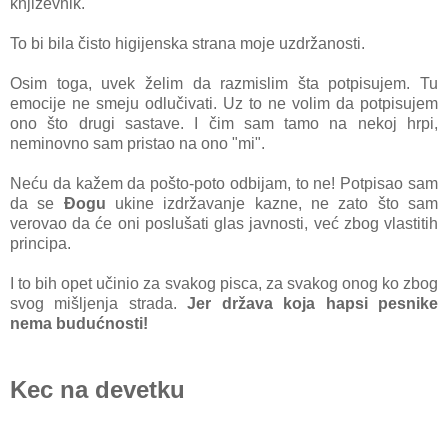
književnik.
To bi bila čisto higijenska strana moje uzdržanosti.
Osim toga, uvek želim da razmislim šta potpisujem. Tu
emocije ne smeju odlučivati. Uz to ne volim da potpisujem
ono što drugi sastave. I čim sam tamo na nekoj hrpi,
neminovno sam pristao na ono "mi".
Neću da kažem da pošto-poto odbijam, to ne! Potpisao sam
da se
Đogu
ukine izdržavanje kazne, ne zato što sam
verovao da će oni poslušati glas javnosti, već zbog vlastitih
principa.
I to bih opet učinio za svakog pisca, za svakog onog ko zbog
svog mišljenja strada.
Jer država koja hapsi pesnike
nema budućnosti!
Kec na devetku