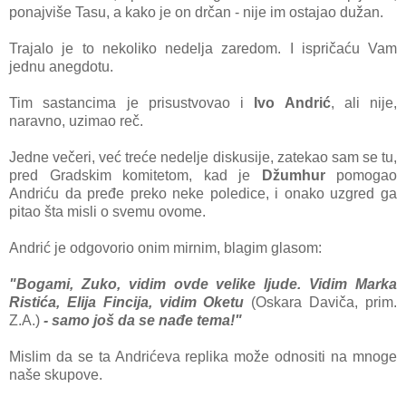
ponajviše Tasu, a kako je on drčan - nije im ostajao dužan.
Trajalo je to nekoliko nedelja zaredom. I ispričaću Vam
jednu anegdotu.
Tim sastancima je prisustvovao i
Ivo Andrić
, ali nije,
naravno, uzimao reč.
Jedne večeri, već treće nedelje diskusije, zatekao sam se tu,
pred Gradskim komitetom, kad je
Džumhur
pomogao
Andriću da pređe preko neke poledice, i onako uzgred ga
pitao šta misli o svemu ovome.
Andrić je odgovorio onim mirnim, blagim glasom:
"Bogami, Zuko, vidim ovde velike ljude. Vidim Marka
Ristića, Elija Fincija, vidim Oketu
(Oskara Daviča, prim.
Z.A.)
- samo još da se nađe tema!"
Mislim da se ta Andrićeva replika može odnositi na mnoge
naše skupove.