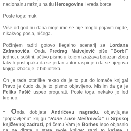
nacionalnu mržnju na tlu
Hercegovine
i vređa borce.
Posle toga: muk.
Više od godinu dana moje ime se nije moglo pojaviti nigde,
nikakvog posla, ničega.
Počinjem raditi gotovo ilegalno scenarij za
Lordana
Zafranovića
. Onda
Predrag Matvejević
piše
"Borbi"
jedno, u suštini, učtivo pismo u kojem izražava bojazan zbog
takvih postupaka da se jedan autor raspinje i da se njegova
knjiga izbacuje iz biblioteka.
On je tada otprilike rekao da je to put do lomače knjiga!
Pravo je čudo da je to pismo objavljeno. Mislim da ga je
Feliks Pašić
uspeo progurati. Posle toga, nekako je led
krenuo.
- O
nda dobijate
Andrićevu nagradu
, objavljujete
"popravljenu" knjigu
"Rane Luke Meštrevića"
u
Srpskoj
književnoj zadruzi
, pri čemu Vam je
Borhes
lepo objasnio
da ne dirate u stare svoje knjige; sami to kažete u