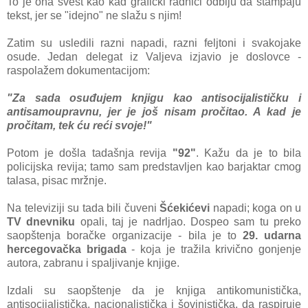
To je ona svest kao kad grafički radnici odbiju da štampaju
tekst, jer se "idejno" ne slažu s njim!
Zatim su usledili razni napadi, razni feljtoni i svakojake
osude. Jedan delegat iz Valjeva izjavio je doslovce -
raspolažem dokumentacijom:
"Za sada osuđujem knjigu kao antisocijalističku i
antisamoupravnu, jer je još nisam pročitao. A kad je
pročitam, tek ću reći svoje!"
Potom je došla tadašnja revija
"92"
. Kažu da je to bila
policijska revija; tamo sam predstavljen kao barjaktar cmog
talasa, pisac mržnje.
Na televiziji su tada bili čuveni
Šćekićevi
napadi; koga on u
TV dnevniku
opali, taj je nadrljao. Dospeo sam tu preko
saopštenja boračke organizacije - bila je to
29. udarna
hercegovačka brigada
- koja je tražila krivično gonjenje
autora, zabranu i spaljivanje knjige.
Izdali su saopštenje da je knjiga antikomunistička,
antisocijalistička, nacionalistička i šovinistička, da raspiruje