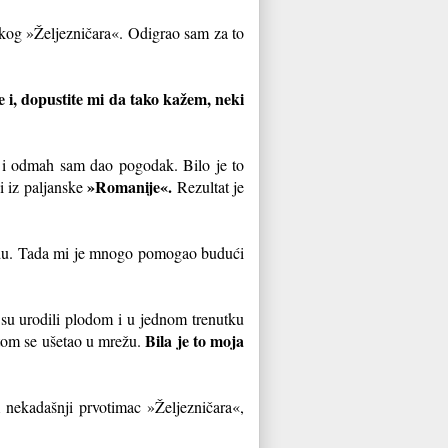
kog »Željezničara«. Odigrao sam za to
ce i, dopustite mi da tako kažem, neki
i odmah sam dao pogodak. Bilo je to
»Romanije«.
i iz paljanske
Rezultat je
ajdu. Tada mi je mnogo pomogao budući
su urodili plodom i u jednom trenutku
Bila je to moja
optom se ušetao u mrežu.
m nekadašnji prvotimac »Željezničara«,