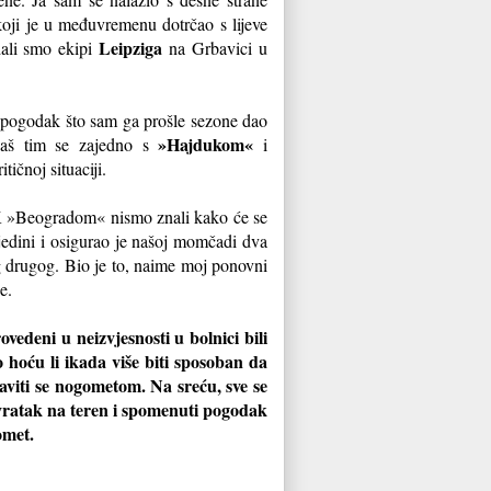
 koji je u međuvremenu dotrčao s lijeve
Leipziga
dali smo ekipi
na Grbavici u
 pogodak što sam ga prošle sezone dao
»Hajdukom«
aš tim se zajedno s
i
ičnoj situaciji.
FK »Beogradom« nismo znali kako će se
io jedini i osigurao je našoj momčadi dva
 drugog. Bio je to, naime moj ponovni
ze.
vedeni u neizvjesnosti u bolnici bili
 hoću li ikada više biti sposoban da
baviti se nogometom. Na sreću, sve se
ovratak na teren i spomenuti pogodak
omet.