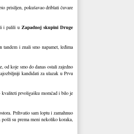
io prisiljen, pokušavao driblati čuvare
Zapadnoj skupini Druge
 i palili u
an tandem i znali smo napamet, leđima
ije, od koje smo do danas ostali zajedno
ajozbiljniji kandidati za ulazak u Prvu
 kvaliteti prvoligašku momčad i bilo je
rostora. Prihvatio sam loptu i zamahnuo
m pošli su prema meni nekoliko koraka,