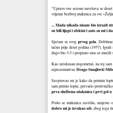
"Upravo ove sezone navršava se deset
vrijeme bezbroj utakmica za sve »Želji
... Mada nikada nisam bio izrazit str
su bili lijepi i efektni i zato su mi i
prvog gola
Sjećam se svog
. Debitir
tačno prije deset godina (1957). Igr
dugo bio 3:3 i propisno smo se mučili
Kao neiskusan nogometaš, na toj sam 
Drago Smajlović-Miš
reprezentativac
Savjetovao mi je kako da primim lopt
sam primio loptu, prevario protivničkog
prva službena utakmica i prvi gol u 
Pošto se utakmica završila, umjesto 
dobro mi je izvukao uši
, zbog toga š