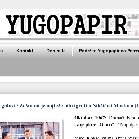
ru
Kontakt
Donirajte
Podržite Yugopapir na Patr
golovi / Zašto mi je najteže bilo igrati u Nikšiću i Mostaru (
Oktobar 1967:
Domaći bendovi 
svoje ploče "Gloria" i "Napuljska 
Mišo Kovač snima svoju verzi