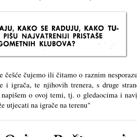
ve češće čujemo ili čitamo o raznim nespora
 i igrača, te njihovih trenera, s druge stra
o napišem o ovoj temi, tj. o gledaocima i navi
že utjecati na igrače na terenu"