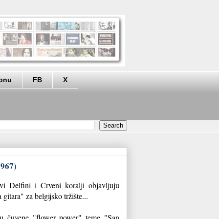
eonu
FB
X
1967)
Delfini i Crveni koralji objavljuju
gitara" za belgijsko tržište...
ju čuvene "flower power" teme "San