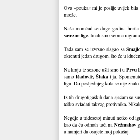
Ova »pouka« mi je poslije uvijek bila 
mreže.
Naša momčad se dugo godina borila i 
savezne lige
. Imali smo veoma uigran
Smajl
Tada sam se izvrsno slagao sa
okrenuti jedan drugom, što će u idućem
Prvu l
Na kraju te sezone ušli smo i u
Radović, Štaka
samo
i ja. Spomenut
ligu. Do posljednjeg kola se nije znalo 
Iz tih drugoligaških dana sjećam se su
teško svladati takvog protivnika. Nik
Negdje u tridesetoj minuti netko od ig
Nežmahov
kao da ću odmah tući na
g
u namjeri da osujete moj pokušaj.