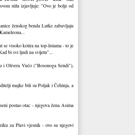
vom stilu izjavljuje: "Ovo je bolje od
lanice ženskog benda Lutke zabavljaju
 Kameleona...
se visoko kotira na top-listama - to je
d bi svi ljudi na svijetu"...
ju i Olivera Vučo ("Bosonoga Sendi"),
itelji majke bili su Poljak i Čehinja, a
 jeseni postao otac - njegova žena Asima
briku za Plavi vjesnik - ovo su njegovi