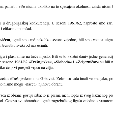
na pameti i više nisam, ukoliko na to stjecajem okolnosti zaista nisam b
u drugoligaškoj konkurenciji. U sezoni 1961/62, naprosto smo žarili
u i efikasnu momčad.
ovićem
, igrali smo već nekoliko sezona zajedno, bili smo veoma uigr
 trenutku svaki od nas učiniti.
igu
i plasirali se na treće mjesto. Bili su to »zlatni dani« jedne generac
»Trešnjevka«, »Sloboda« i »Željezničar«
e sezone 1961/62
su bili n
tko će prvi presjeći vrpcu na cilju.
sreta s »Trešnjevkom« na Grbavici. Zeleni su tada imali veoma jaku, po
ako nismo mogli »načeti« njihovu obranu.
rača iz obrane gostiju izbacio je prema meni loptu iz svog kaznenog p
ol. Gotovo svi obrambeni igrači zagrebačkog ligaša zajedno s vrataro