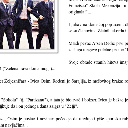
Francisco" Skota Mekenzija i u s
originala!"...
Ljubav na domaćoj pop sceni: č
se sa članovima Zlatnih akorda i
Mladi pevač Arsen Dedić prvi put 
zasluga njegove poletne pesme "Ka
Svoje obrade stranih hitova ima
4M ("Zelena trava doma mog")...
er Željezničara - Ivica Osim. Rođeni je Sarajlija, iz mešovitog braka: rod
"Sokolu" (tj. "Partizanu"), a tata je bio rvač i bokser. Ivica je baš te
jkuje da i on jednoga dana zaigra u "Želji".
eza, Osim je postao i novinar: počeo je da uređuje i piše sportsku ru
ćim navijačima...