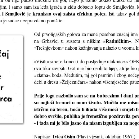
s njim, i samo sam iza leđa igrača u zidu dobacio loptu do Smajlovića,
 i Smajlović je krunisao ovaj zaista efektan potez.
Isti takav gol 
 ga je sudac neopravdano poništio.
Od prvoligaških golova za mene poseban značaj ima
»Radničkim«
na Grbavici u susretu s niškim
. N
»Trešnjevkom« nakon kažnjavanja nalazio u veoma krit
»Visili« smo o koncu i do posljednje utakmice s O
ova trka završiti. Gol nije bio osobito lijep, ali je b
»zlatna« boda. Međutim, taj gol pamtim i zbog nečeg
debi u dresu »Željezničara« nakon višemjesečne pau
Prije toga razbolio sam se na bubrezima i dani pro
su najteži trenuci u mom životu. Mučila me misao
istrčim na teren, hoću li ikada više moći i smjeti 
dobro svršilo, publika je frenetično pozdravila p
- i tada mi je bilo jasno da nisam izgubljen za nog
Ivica Osim
Napisao:
(Plavi vjesnik, oktobar, 1967.)