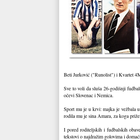
Beti Jurković ("Runolist") i Kvartet 
Sve to voli da sluša 26-godišnji fudbal
očevi Slovenac i Nemica.
Sport mu je u krvi: majka je vežbala u 
rodila mu je sina Amara, za koga prižel
I pored roditeljskih i fudbalskih obav
tekstovi o najdražim golovima i doma