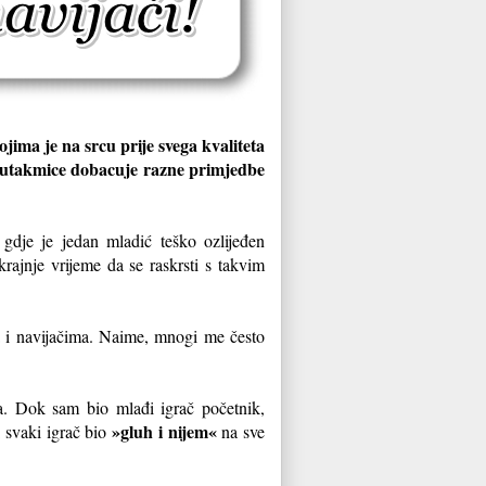
jima je na srcu prije svega kvaliteta
me utakmice dobacuje razne primjedbe
 gdje je jedan mladić teško ozlijeđen
rajnje vrijeme da se raskrsti s takvim
a i navijačima. Naime, mnogi me često
a. Dok sam bio mlađi igrač početnik,
»gluh i nijem«
i svaki igrač bio
na sve