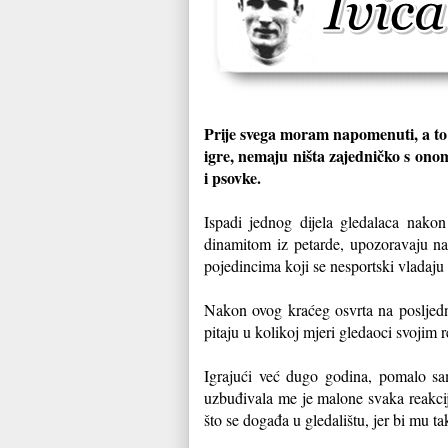
Prije svega moram napomenuti, a to j
igre, nemaju ništa zajedničko s ono
i psovke.
Ispadi jednog dijela gledalaca nak
dinamitom iz petarde, upozoravaju nad
pojedincima koji se nesportski vladaju
Nakon ovog kraćeg osvrta na posljedn
pitaju u kolikoj mjeri gledaoci svojim 
Igrajući već dugo godina, pomalo sa
uzbuđivala me je malone svaka reakcija
što se događa u gledalištu, jer bi mu ta