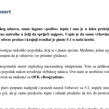
gomet
kog udarca, samo lagano »podbo« loptu i ona je u luku preletj
ao natraške u želji da spriječi najgore. Uspio je da samo vrhovim
ubrzo predao i krajnji rezultat je glasio 5:1 u našu korist.
stigao nekoliko pogodaka, koji se i danas sjećam. Međutim, jedan zgod
erujem da je oduševio sve prisutne gledaoce.
ji nogometni susret engleskog nacionalnog šampionata. Tom su prili
en pogodak nakon izvođenja slobdnog udarca. Ovo nam se neobično svidj
OFK »Beogradom«
zvesti na utakmici sa
.
lavi potpuno nadigrali i porazili nasred Grbavice sa 5:2, uspjeli smo
 gol, ali je samo preskočio loptu i odmah produžio da trči do protivn
 ni on nije pucao direktno na gol, nego je samo dodao kratko do me