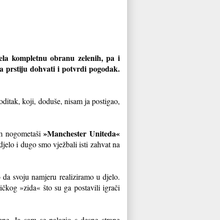
ela kompletnu obranu zelenih, pa i
a prstiju dohvati i potvrdi pogodak.
itak, koji, doduše, nisam ja postigao,
»Manchester Uniteda«
kom nogometaši
elo i dugo smo vježbali isti zahvat na
 da svoju namjeru realiziramo u djelo.
ičkog »zida« što su ga postavili igrači
ne. Ja sam se nalazio s desne strane