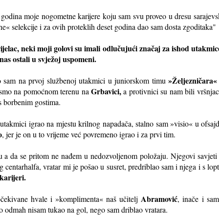
 godina moje nogometne karijere koju sam svu proveo u dresu sarajevs
ne« selekcije i za ovih proteklih deset godina dao sam dosta zgoditaka"
ijelac, neki moji golovi su imali odlučujući značaj za ishod utakmi
 danas ostali u svježoj uspomeni.
»Željezničara«
ao sam na prvoj službenoj utakmici u juniorskom timu
Grbavici,
ali smo na pomoćnom terenu na
a protivnici su nam bili vršnjac
 s borbenim gostima.
utakmici igrao na mjestu krilnog napadača, stalno sam »visio« u ofs
o
, jer je on u to vrijeme već povremeno igrao i za prvi tim.
u a da se pritom ne nađem u nedozvoljenom položaju. Njegovi savjeti 
 centarhalfa, vratar mi je pošao u susret, predriblao sam i njega i s l
karijeri.
Abramović
očekivane hvale i »komplimenta« naš učitelj
, inače i sa
to odmah nisam tukao na gol, nego sam driblao vratara.