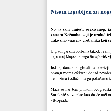
Nisam izgubljen za no
No, ja sam umjesto očekivanog, ja
vratara Nežmaha, koji je uzalud trč
Tako smo »načeli« protivnika koji se 
U prvoligaškim borbama također sam po
Smajlović,
nego moj klupski kolega
vj
Jednog dana smo gledali na televizi
postigli veoma efektan i do tad neviđ
treninzima i odlučili da ga pokušamo i
Mada su nas tom prilikom beogradski p
Smajlović se zatrčao kao da će tući na
»Beograda«.
Gašić
Sada je prema lopti trčao
, ali