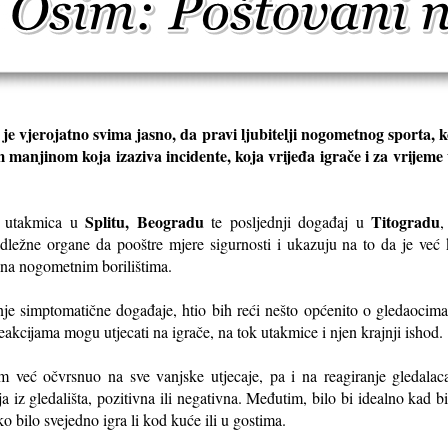
e vjerojatno svima jasno, da pravi ljubitelji nogometnog sporta, ko
m manjinom koja izaziva incidente, koja vrijeđa igrače i za vrije
Splitu, Beogradu
Titogradu
on utakmica u
te posljednji događaj u
,
ležne organe da pooštre mjere sigurnosti i ukazuju na to da je već k
 na nogometnim borilištima.
je simptomatične događaje, htio bih reći nešto općenito o gledaocim
reakcijama mogu utjecati na igrače, na tok utakmice i njen krajnji ishod.
m već očvrsnuo na sve vanjske utjecaje, pa i na reagiranje gledalac
 iz gledališta, pozitivna ili negativna. Međutim, bilo bi idealno kad b
ko bilo svejedno igra li kod kuće ili u gostima.