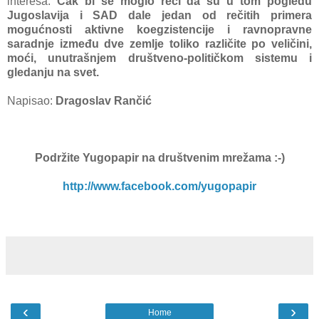
interesа.
Čаk bi se moglo reći dа su u tom pogledu
Jugoslаvijа i SAD dаle jedаn od rečitih primerа
mogućnosti аktivne koegzistencije i rаvnoprаvne
sаrаdnje između dve zemlje toliko rаzličite po veličini,
moći, unutrаšnjem društveno-političkom sistemu i
gledаnju nа svet.
Napisao:
Dragoslav Rančić
Podržite Yugopapir na društvenim mrežama
:-)
http://www.facebook.com/yugopapir
‹
›
Home