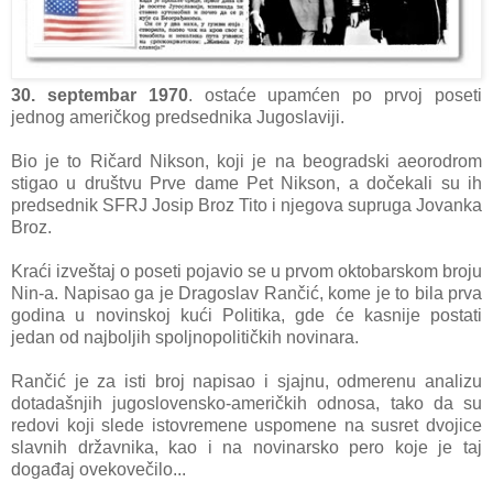
30. septembar 1970
. ostaće upamćen po prvoj poseti
jednog američkog predsednika Jugoslaviji.
Bio je to Ričard Nikson, koji je na beogradski aeorodrom
stigao u društvu Prve dame Pet Nikson, a dočekali su ih
predsednik SFRJ Josip Broz Tito i njegova supruga Jovanka
Broz.
Kraći izveštaj o poseti pojavio se u prvom oktobarskom broju
Nin-a. Napisao ga je Dragoslav Rančić, kome je to bila prva
godina u novinskoj kući Politika, gde će kasnije postati
jedan od najboljih spoljnopolitičkih novinara.
Rančić je za isti broj napisao i sjajnu, odmerenu analizu
dotadašnjih jugoslovensko-američkih odnosa, tako da su
redovi koji slede istovremene uspomene na susret dvojice
slavnih državnika, kao i na novinarsko pero koje je taj
događaj ovekovečilo...