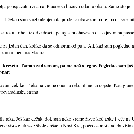
aplju po ispucalim žilama. Praćne su bucov i udari u obalu. Samo što je 
. I čekao sam s uzbuđenjem da prođe to obavezno more, pa da se vrat
 za reku i ribe - tek dvadeset i petog sam obavezan da se javim na posa
ar za jedan dan, koliko da se odmorim od puta. Ali, kad sam pogledao n
 razum u meni nadvladao.
u krevetu. Taman zadremam, pa me nešto trgne. Pogledao sam još
dobar!
am čekrke. Treba na vreme otići na reku, ili ne ići uopšte. Kad gran
etrovaradinsku stranu.
ila reka. Još kao dečak, dok sam neko vreme živeo kod tetke i teče na
ršene visoke filmske škole došao u Novi Sad, počeo sam stalno da visim