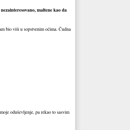
a nezainteresovano, maltene kao da
e sam bio viši u sopstvenim očima. Čudna
 moje oduševljenje, pa rekao to sasvim