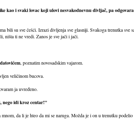
ike kao i svaki lovac koji ulovi nesvakodnevnu divljač, pa odgovar
cima bili su sve češći. Izrazi divljenja sve glasniji. Svakoga trenutka sv
i, ništa ti ne vredi. Zanos je sve jači i jači.
datovićem
, poznatim novosadskim vajarom.
ivljen veličinom bucova.
ovaram ja uvređeno.
, nego idi kroz centar!"
sa mnom, da li je hteo da mi se naruga. Možda je i on u trenutku podelio