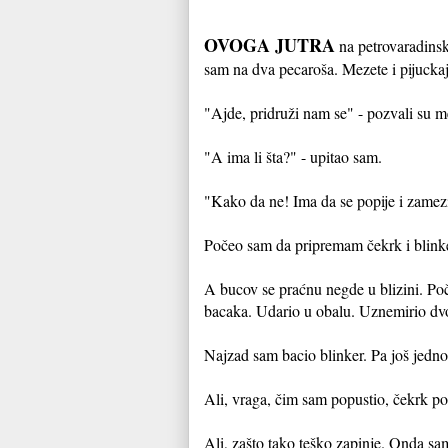
OVOGA JUTRA
na petrovaradinsk
sam na dva pecaroša. Mezete i pijuckaju
"Ajde, pridruži nam se" - pozvali su m
"A ima li šta?" - upitao sam.
"Kako da ne! Ima da se popije i zamezi
Počeo sam da pripremam čekrk i blink
A bucov se praćnu negde u blizini. Po
bacaka. Udario u obalu. Uznemirio dvo
Najzad sam bacio blinker. Pa još jedn
Ali, vraga, čim sam popustio, čekrk po
Ali, zašto tako teško zapinje. Onda s