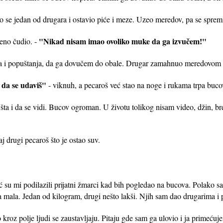
o se jedan od drugara i ostavio piće i meze. Uzeo meredov, pa se spre
"Nikad nisam imao ovoliko muke da ga izvučem!"
reno čudio. -
a i popuštanja, da ga dovučem do obale. Drugar zamahnuo meredovom da
 da se udaviš"
- viknuh, a pecaroš već stao na noge i rukama trpa buc
 šta i da se vidi. Bucov ogroman. U životu tolikog nisam video, džin, br
j drugi pecaroš što je ostao suv.
ć su mi podilazili prijatni žmarci kad bih pogledao na bucova. Polako s
 mala. Jedan od kilogram, drugi nešto lakši. Njih sam dao drugarima i 
 kroz polje ljudi se zaustavljaju. Pitaju gde sam ga ulovio i ja primeć