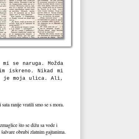
 mi se naruga. Možda
im iskreno. Nikad mi
o je moja ulica. Ali,
ata ranije vratili smo se s mora.
maglice što se dižu sa vode i
 šalvare obrubi zlatnim gajtanima.