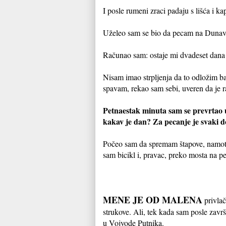
I posle rumeni zraci padaju s lišća i k
Uželeo sam se bio da pecam na Dunavu
Računao sam:
ostaje mi dvadeset dana
Nisam imao strpljenja da to odložim b
spavam, rekao sam sebi, uveren da je
Petnaestak minuta sam se prevrtao 
kakav je dan? Za pecanje je svaki 
Počeo sam da spremam štapove, namotav
sam bicikl i, pravac, preko mosta na p
MENE JE OD MALENA
privlač
strukove. Ali, tek kada sam posle zav
u Vojvode Putnika.