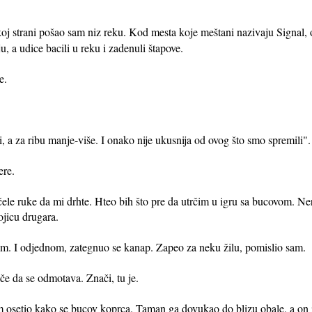
oj strani pošao sam niz reku. Kod mesta koje meštani nazivaju Signal,
, a udice bacili u reku i zadenuli štapove.
e.
, a za ribu manje-više. I onako nije ukusnija od ovog što smo spremili".
ere.
čele ruke da mi drhte. Hteo bih što pre da utrčim u igru sa bucovom. 
jicu drugara.
om. I odjednom, zategnuo se kanap. Zapeo za neku žilu, pomislio sam.
če da se odmotava. Znači, tu je.
am osetio kako se bucov koprca. Taman ga dovukao do blizu obale, a on 