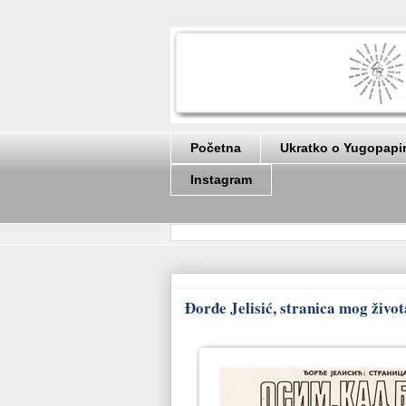
Početna
Ukratko o Yugopapi
Instagram
Đorđe Jelisić, stranica mog života