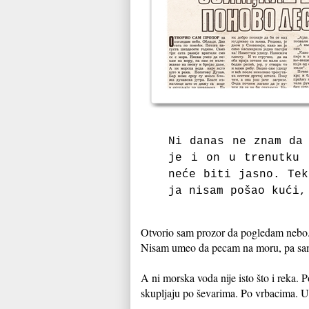
Ni danas ne znam da
je i on u trenutku 
neće biti jasno. Tek
ja nisam pošao kući,
Otvorio sam prozor da pogledam nebo. O
Nisam umeo da pecam na moru, pa sam 
A ni morska voda nije isto što i reka.
skupljaju po ševarima. Po vrbacima. U 