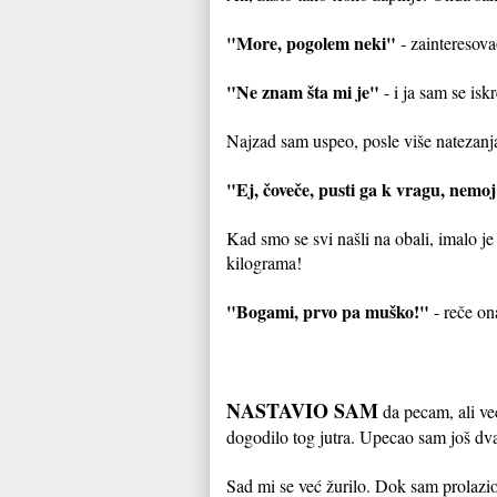
"More, pogolem neki"
- zainteresova
"Ne znam šta mi je"
- i ja sam se isk
Najzad sam uspeo, posle više natezanj
"Ej, čoveče, pusti ga k vragu, nemoj
Kad smo se svi našli na obali, imalo je
kilograma!
"Bogami, prvo pa muško!"
- reče ona
NASTAVIO SAM
da pecam, ali ve
dogodilo tog jutra. Upecao sam još dva
Sad mi se već žurilo. Dok sam prolazio