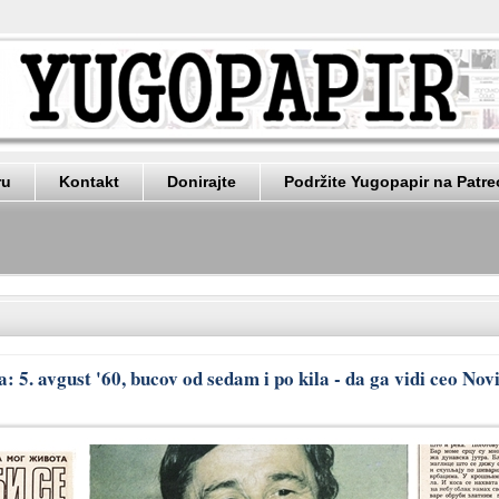
ru
Kontakt
Donirajte
Podržite Yugopapir na Patr
: 5. avgust '60, bucov od sedam i po kila - da ga vidi ceo Nov