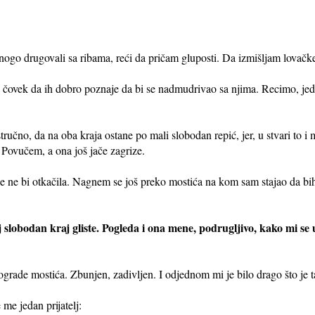
ogo drugovali sa ribama, reći da pričam gluposti. Da izmišljam lovačke
ra čovek da ih dobro poznaje da bi se nadmudrivao sa njima. Recimo, je
ručno, da na oba kraja ostane po mali slobodan repić, jer, u stvari to i
 Povučem, a ona još jače zagrize.
ne bi otkačila. Nagnem se još preko mostića na kom sam stajao da bih
 slobodan kraj gliste. Pogleda i ona mene, podrugljivo, kako mi se uč
grade mostića. Zbunjen, zadivljen. I odjednom mi je bilo drago što je 
me jedan prijatelj: