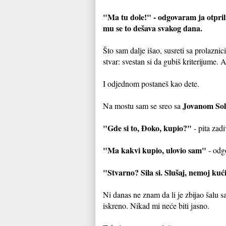
"Ma tu dole!" - odgovaram ja otpril
mu se to dešava svakog dana.
Što sam dalje išao, susreti sa prolazni
stvar: svestan si da gubiš kriterijume. Al
I odjednom postaneš kao dete.
Jovanom Sol
Na mostu sam se sreo sa
"Gde si to, Đoko, kupio?"
- pita zad
"Ma kakvi kupio, ulovio sam"
- odg
"Stvarno? Sila si. Slušaj, nemoj kući
Ni danas ne znam da li je zbijao šalu 
iskreno. Nikad mi neće biti jasno.