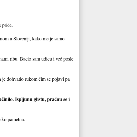
 priče.
dnom u Sloveniji, kako me je samo
 mami ribu. Bacio sam udicu i već posle
 je dohvatio rukom čim se pojavi pa
inilo. Ispljunu glistu, praćnu se i
tako pametna.