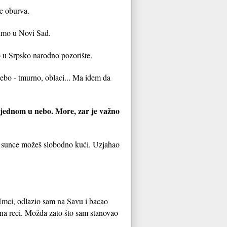
ne oburva.
imo u Novi Sad.
o u Srpsko narodno pozorište.
ebo - tmurno, oblaci... Ma idem da
 jednom u nebo. More, zar je važno
e sunce možeš slobodno kući. Uzjahao
 Umci, odlazio sam na Savu i bacao
 na reci. Možda zato što sam stanovao