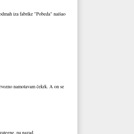
 odmah iza fabrike "Pobeda" naišao
Nervozno namotavam čekrk. A on se
zategne, pa nazad.