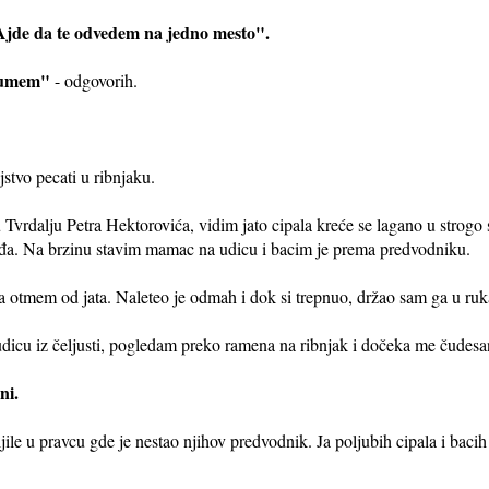
 Ajde da te odvedem na jedno mesto".
e umem"
- odgovorih.
jstvo pecati u ribnjaku.
u Tvrdalju Petra Hektorovića, vidim jato cipala kreće se lagano u strogo
a. Na brzinu stavim mamac na udicu i bacim je prema predvodniku.
a otmem od jata. Naleteo je odmah i dok si trepnuo, držao sam ga u ru
dicu iz čeljusti, pogledam preko ramena na ribnjak i dočeka me čudesan
eni.
ile u pravcu gde je nestao njihov predvodnik. Ja poljubih cipala i bacih