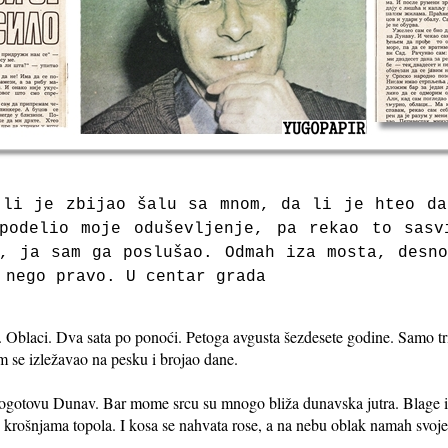
 li je zbijao šalu sa mnom, da li je hteo da
podelio moje oduševljenje, pa rekao to sasv
, ja sam ga poslušao. Odmah iza mosta, desn
 nego pravo. U centar grada
blaci. Dva sata po ponoći. Petoga avgusta šezdesete godine. Samo tri s
se izležavao na pesku i brojao dane.
 Pogotovu Dunav. Bar mome srcu su mnogo bliža dunavska jutra. Blage iz
krošnjama topola. I kosa se nahvata rose, a na nebu oblak namah svoje