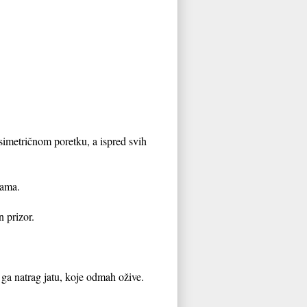
 simetričnom poretku, a ispred svih
kama.
 prizor.
 ga natrag jatu, koje odmah ožive.