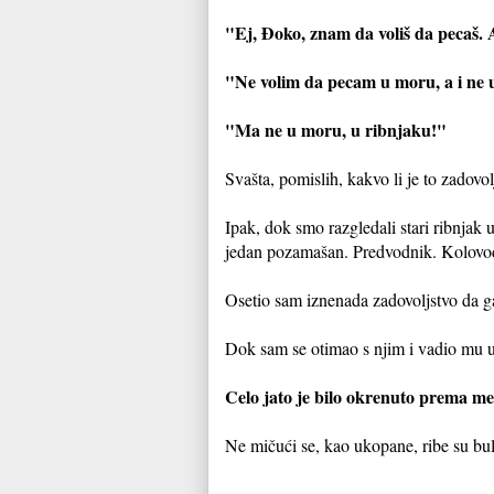
"Ej, Đoko, znam da voliš da pecaš.
"Ne volim da pecam u moru, a i n
"Ma ne u moru, u ribnjaku!"
Svašta, pomislih, kakvo li je to zadovol
Ipak, dok smo razgledali stari ribnjak 
jedan pozamašan. Predvodnik. Kolovođ
Osetio sam iznenada zadovoljstvo da g
Dok sam se otimao s njim i vadio mu u
Celo jato je bilo okrenuto prema m
Ne mičući se, kao ukopane, ribe su bulj