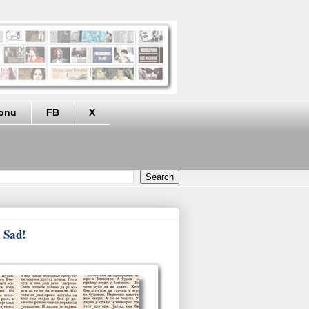
eonu
FB
X
i Sad!