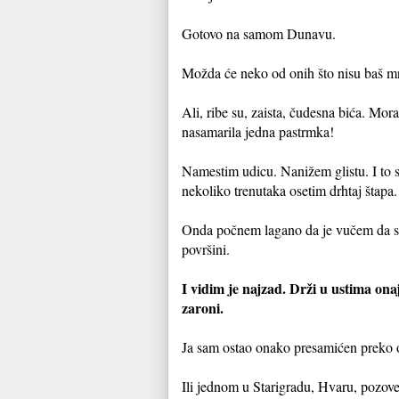
Gotovo na samom Dunavu.
Možda će neko od onih što nisu baš mn
Ali, ribe su, zaista, čudesna bića. Mo
nasamarila jedna pastrmka!
Namestim udicu. Nanižem glistu. I to st
nekoliko trenutaka osetim drhtaj štapa.
Onda počnem lagano da je vučem da se 
površini.
I vidim je najzad. Drži u ustima onaj
zaroni.
Ja sam ostao onako presamićen preko o
Ili jednom u Starigradu, Hvaru, pozove 