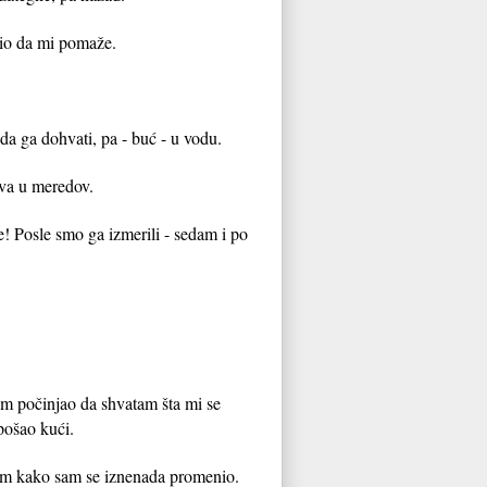
mio da mi pomaže.
 ga dohvati, pa - buć - u vodu.
ova u meredov.
e! Posle smo ga izmerili - sedam i po
am počinjao da shvatam šta mi se
pošao kući.
ujem kako sam se iznenada promenio.