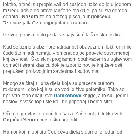
lektire, a treći su prepisivali od susjeda, tako da je u jednom
razredu došlo do prave lančane reakcije, pa su svi odreda
odabrali
Nazora
za najdražeg pisca, a
Ingoličevu
"Gimnazijalku" za najpopularniji roman.
Iz ovog popisa očito je da se najviše čita školska lektira!
Kad se uzme u obzir prenatrpanost obaveznom lektirom nije
čudo što mladi nemaju vremena da se posvete suvremenoj
književnosti. Školskim programom obuhvaćeni su uglavnom
domaći i strani klasici, dok je izbor iz novije književnosti
prepušten proizvoljnim savjetima i sudovima.
Mnogo se čitaju i ona djela koja su praćena burnom
reklamom i oko kojih su se vodile žive polemike. Tako se
npr. vrlo rado čitaju sve
Dänikenove
knjige, a to su i jedini
naslovi s vaše top-liste koji ne pripadaju beletristici.
Očita je prevlast domaćih pisaca. Zašto mladi toliko vole
Ćopića
i
Šenou
nije teško pogoditi.
Humor kojim obiluju Ćopićeva djela sigurno je jedan od