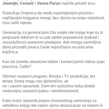
Jesenjin, Cesarić
i
Vesna Parun
najviše prirasli srcu.
Rastužuje činjenica da među najomiljenijim piscima i
najčitanijim knjigama mnogi, bez obzira na svoju vrijednost,
nisu našli mjesto.
Generacija za generacijom čita uvijek iste knjige koje su ili
propisane lektirom ili su pak stekle popularnost (katkad i
nezasluženo) usmenom predajom, dok mnoga zanimljiva
djela priznatih pisaca čame nepročitana na policama
knjižnica.
Kao da između obavezne lektire i komercijalnih hitova zjapi
praznina. Zašto?
Obiman nastavni program, filmska i TV produkcija, brz
tempo života mogu nas djelomično, ali
ne i sasvim opravdati. Svim tim razlozima treba dodati
nedovoljnu samoinicijativu i neinformiranost.
Kako inače objasniti pojavu izvanrednog zanimanja za
određenu knjigu tek nakon njene ekranizacije na malom ili