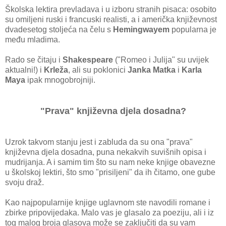
Školska lektira prevladava i u izboru stranih pisaca: osobito
su omiljeni ruski i francuski realisti, a i američka književnost
dvadesetog stoljeća na čelu s
Hemingwayem
popularna je
među mladima.
Rado se čitaju i
Shakespeare
("Romeo i Julija" su uvijek
aktualni!) i
Krleža
, ali su poklonici
Janka Matka
i
Karla
Maya
ipak mnogobrojniji.
"Prava" književna djela dosadna?
Uzrok takvom stanju jest i zabluda da su ona "prava"
književna djela dosadna, puna nekakvih suvišnih opisa i
mudrijanja. A i samim tim što su nam neke knjige obavezne
u školskoj lektiri, što smo "prisiljeni" da ih čitamo, one gube
svoju draž.
Kao najpopularnije knjige uglavnom ste navodili romane i
zbirke pripovijedaka. Malo vas je glasalo za poeziju, ali i iz
tog malog broja glasova može se zaključiti da su vam