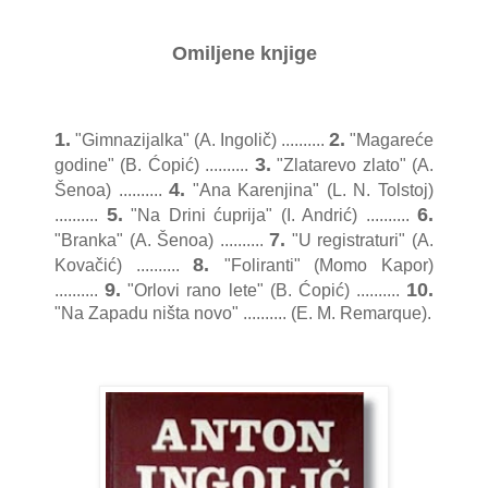
Omiljene knjige
1.
2.
"Gimnazijalka" (A. Ingolič) ..........
"Magareće
3.
godine" (B. Ćopić) ..........
"Zlatarevo zlato" (A.
4.
Šenoa) ..........
"Ana Karenjina" (L. N. Tolstoj)
5.
6.
..........
"Na Drini ćuprija" (I. Andrić) ..........
7.
"Branka" (A. Šenoa) ..........
"U registraturi" (A.
8.
Kovačić) ..........
"Foliranti" (Momo Kapor)
9.
10.
..........
"Orlovi rano lete" (B. Ćopić) ..........
"Na Zapadu ništa novo" .......... (E. M. Remarque).