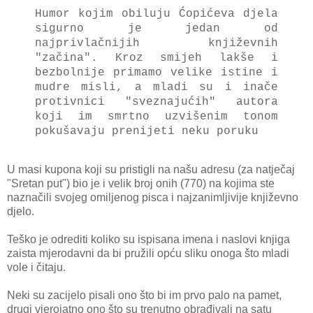
Humor kojim obiluju Ćopićeva djela
sigurno je jedan od
najprivlačnijih književnih
"začina". Kroz smijeh lakše i
bezbolnije primamo velike istine i
mudre misli, a mladi su i inače
protivnici "sveznajućih" autora
koji im smrtno uzvišenim tonom
pokušavaju prenijeti neku poruku
U masi kupona koji su pristigli na našu adresu (za natječaj
"Sretan put") bio je i velik broj onih (770) na kojima ste
naznačili svojeg omiljenog pisca i najzanimljivije književno
djelo.
Teško je odrediti koliko su ispisana imena i naslovi knjiga
zaista mjerodavni da bi pružili opću sliku onoga što mladi
vole i čitaju.
Neki su zacijelo pisali ono što bi im prvo palo na pamet,
drugi vjerojatno ono što su trenutno obrađivali na satu