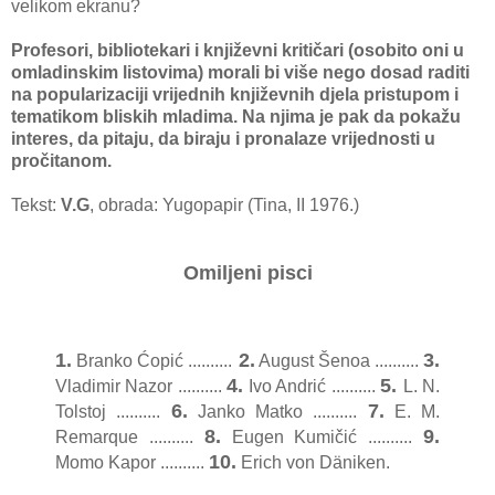
velikom ekranu?
Profesori, bibliotekari i književni kritičari (osobito oni u
omladinskim listovima) morali bi više nego dosad raditi
na popularizaciji vrijednih književnih djela pristupom i
tematikom bliskih mladima. Na njima je pak da pokažu
interes, da pitaju, da biraju i pronalaze vrijednosti u
pročitanom.
Tekst:
V.G
, obrada: Yugopapir (Tina, II 1976.)
Omiljeni pisci
1.
2.
3.
Branko Ćopić ..........
August Šenoa ..........
4.
5.
Vladimir Nazor ..........
Ivo Andrić ..........
L. N.
6.
7.
Tolstoj ..........
Janko Matko ..........
E. M.
8.
9.
Remarque ..........
Eugen Kumičić ..........
10.
Momo Kapor ..........
Erich von Däniken.