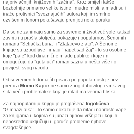
najprivlačnijih književnih "začina". Kroz smijeh lakše i
bezbolnije primamo velike istine i mudre misli, a mladi su i
inače protivnici "sveznajućih" autora koji im smrtno
uzvišenim tonom pokušavaju prenijeti neku poruku.
Da se ne zanimaju samo za suvremeni život već vole katkad
zaviriti i u prošla stoljeća, pokazuje i popularnost Šenoinih
romana "Seljačka buna" i "Zlatarevo zlato". A Šenoine
knjige su uzbudljive i imaju "napet sadržaj" - to su osobine
koje "pale" kod dinamične mlade publike i koje im
omogućuju da "gutajući" roman saznaju nešto više i o
povijesti svog naroda.
Od suvremenih domaćih pisaca po popularnosti je bez
premca
Momo Kapor
ne samo zbog duhovitog i vrckavog
stila već i problematike koja je mladima veoma bliska.
Za najpopularniju knjigu je proglašena
Ingoličeva
"Gimnazijalka". To samo dokazuje da mladi naprosto vape
za knjigama u kojima su junaci njihovi vršnjaci i koji ih
neposredno uključuju u goruće probleme njihove
svagdašnjice.