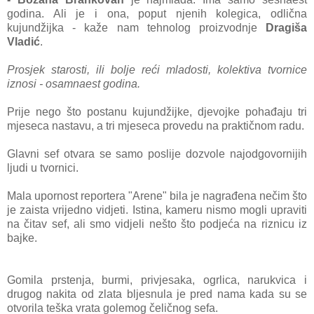
godina. Ali je i ona, poput njenih kolegica, odlična
kujundžijka - kaže nam tehnolog proizvodnje
Dragiša
Vladić
.
Prosjek starosti, ili bolje reći mladosti, kolektiva tvornice
iznosi - osamnaest godina.
Prije nego što postanu kujundžijke, djevojke pohađaju tri
mjeseca nastavu, a tri mjeseca provedu na praktičnom radu.
Glavni sef otvara se samo poslije dozvole najodgovornijih
ljudi u tvornici.
Mala upornost reportera "Arene" bila je nagrađena nečim što
je zaista vrijedno vidjeti. Istina, kameru nismo mogli upraviti
na čitav sef, ali smo vidjeli nešto što podjeća na riznicu iz
bajke.
Gomila prstenja, burmi, privjesaka, ogrlica, narukvica i
drugog nakita od zlata bljesnula je pred nama kada su se
otvorila teška vrata golemog čeličnog sefa.