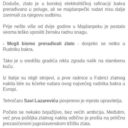
Doduše, zlato je u borskoj elektrolitičkoj rafinaciji bakra
prerađivano u poluge, ali se majdanpečki rudari nisu dalje
zanimali za njegovu sudbinu.
Prije nešto više od dvije godine u Majdanpeku je postalo
veoma teško uposliti žensku radnu snagu.
- Mogli bismo prerađivati zlato
- dosjetio se netko u
Rudniku bakra.
Tako je u središtu gradića nikla zgrada nalik na stambenu
kuću.
Iz Italije su stigli strojevi, a prve radnice u Fabrici zlatnog
nakita bile su kćerke rudara ovog najvećeg rudnika bakra u
Evropi.
Tehničaru
Savi Lazareviću
povjereno je mjesto upravitelja.
Počelo se nekako bojažljivo, bez većih ambicija. Međutim,
već prva pošiljka zlatnog nakita odlično je prošla na prilično
prezasićenom jugoslavenskom tržištu zlata.