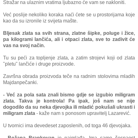
Stražar na ulaznim vratima ljubazno će vam se nakloniti.
Već poslije nekoliko koraka naći ćete se u prostorijama koje
kao da su izronile iz svijeta mašte.
Bljesak zlata sa svih strana, zlatne šipke, poluge i žice,
pa kilogrami lančića, ali i otpaci zlata, sve to zadivit će
vas na svoj način.
Tu su peći za topljenje zlata, a zatim strojevi koji od zlata
"pletu" lančiće i druge proizvode.
Završna obrada proizvoda teče na radnim stolovima mladih
Majdanpečanki.
- Već za pola sata znali bismo gdje se izgubio miligram
zlata. Takva je kontrola! Pa ipak, još nam se nije
dogodilo da su neka djevojka ili mladić
pokušali ukrasti i
miligram zlata
- kaže nam s ponosom upravitelj Lazarević.
U tvornici ima devedeset zaposlenih, od toga 46 djevojaka.
- Božana Brankovan
je najmlađa. Ima samo šesnaest