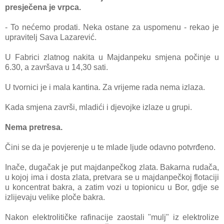
presječena je vrpca.
- To nećemo prodati. Neka ostane za uspomenu - rekao je
upravitelj Sava Lazarević.
U Fabrici zlatnog nakita u Majdanpeku smjena počinje u
6.30, a završava u 14,30 sati.
U tvornici je i mala kantina. Za vrijeme rada nema izlaza.
Kada smjena završi, mladići i djevojke izlaze u grupi.
Nema pretresa.
Čini se da je povjerenje u te mlade ljude odavno potvrđeno.
Inače, dugačak je put majdanpečkog zlata. Bakarna rudača,
u kojoj ima i dosta zlata, pretvara se u majdanpečkoj flotaciji
u koncentrat bakra, a zatim vozi u topionicu u Bor, gdje se
izlijevaju velike ploče bakra.
Nakon elektrolitičke rafinacije zaostali "mulj" iz elektrolize