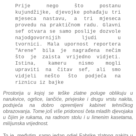
Prije nego što postanu
kujundžijke, djevojke pohađaju tri
mjeseca nastavu, a tri mjeseca
provedu na praktičnom radu.
Glavni
sef otvara se samo poslije dozvole
najodgovornijih ljudi u
tvornici.
Mala upornost reportera
"Arene" bila je nagrađena nečim
što je zaista vrijedno vidjeti.
Istina, kameru nismo mogli
upraviti na čitav sef, ali smo
vidjeli nešto što podjeća na
riznicu iz bajke
Prostorija u kojoj se teške zlatne poluge oblikuju u
narukvice, ogrlice, lančiće, privjeske i drugu vrstu nakita,
podsjeća na dobro opremljeni kabinet tehničkog
obrazovanja. Tome još više pridonosi četa mladih djevojaka
u čijim je rukama, na radnom stolu i u limenim kasetama,
milijunska vrijednost.
To je, međutim, samo jedan odjel Fabrike zlatnog nakita u