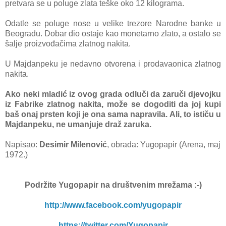
pretvara se u poluge zlata teške oko 12 kilograma.
Odatle se poluge nose u velike trezore Narodne banke u
Beogradu. Dobar dio ostaje kao monetarno zlato, a ostalo se
šalje proizvođačima zlatnog nakita.
U Majdanpeku je nedavno otvorena i prodavaonica zlatnog
nakita.
Ako neki mladić iz ovog grada odluči da zaruči djevojku
iz Fabrike zlatnog nakita, može se dogoditi da joj kupi
baš onaj prsten koji je ona sama napravila.
Ali, to ističu u
Majdanpeku, ne umanjuje draž zaruka.
Napisao:
Desimir Milenović
, obrada: Yugopapir (Arena, maj
1972.)
Podržite Yugopapir
na društvenim mrežama :-)
http://www.facebook.com/yugopapir
https://twitter.com/Yugopapir