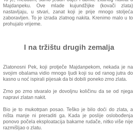
Majdanpeku.
Ove mlade kujundžijke (kovači zlata)
nastavljaju, u stvari, zanat koji je prije mnogo stoljeća
zaboravljen.
To je izrada zlatnog nakita.
Krenimo malo u to
prohujalo vrijeme.
I na tržištu drugih zemalja
Zlatonosni Pek, koji protječe Majdanpekom, nekada je na
svojim obalama vidio mnogo ljudi koji su od ranog jutra do
kasno u noć ispirali pijesak da bi dobili poneko zrno zlata.
Zrno po zrno stvaralo je dovoljnu količinu da se od njega
napravi zlatan nakit.
Bio je to mukotrpan posao. Teško je bilo doći do zlata, a
ništa manje ni preraditi ga. Kada je poslije oslobođenja
ponovo počela eksploatacija ba
karne rudače, nitko više nije
razmišljao o zlatu.