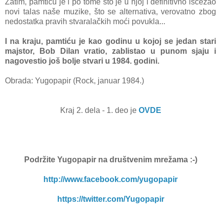
Zatim, pamtiću je i po tome što je u njoj i definitivno iščezao
novi talas naše muzike, što se alternativa, verovatno zbog
nedostatka pravih stvaralačkih moći povukla...
I na kraju, pamtiću je kao godinu u kojoj se jedan stari
majstor, Bob Dilan vratio, zablistao u punom sjaju i
nagovestio još bolje stvari u 1984. godini.
Obrada: Yugopapir (Rock, januar 1984.)
Kraj 2. dela - 1. deo je
OVDE
Podržite Yugopapir na društvenim mrežama :-)
http://www.facebook.com/yugopapir
https://twitter.com/Yugopapir