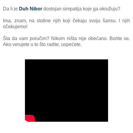
Da li je
Duh Nibor
dostojan simpatija koje ga okružuju?
Ima, znam, na stotine njih koji čekaju svoju šansu.
I njih
očekujemo!
Šta da vam poručim? Nikom ništa nije obećano. Borite se.
Ako verujete u to što radite, uspećete.