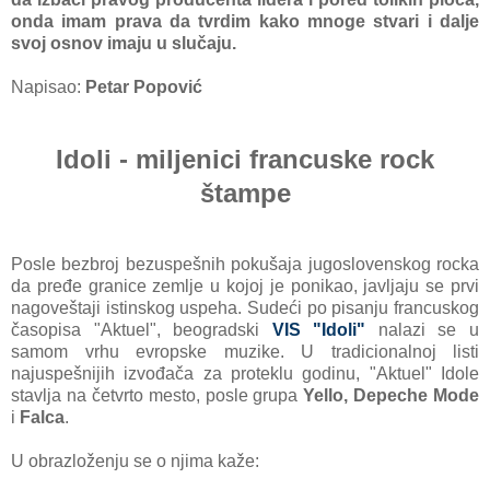
onda imam prava da tvrdim kako mnoge stvari i dalje
svoj osnov imaju u slučaju.
Napisao:
Petar Popović
Idoli - miljenici francuske rock
štampe
Posle bezbroj bezuspešnih pokušaj
a jugoslovenskog rocka
da pređe gra
nice zemlje u kojoj je ponikao, javljaju
se prvi
nagoveštaji istinskog uspeha. Sudeći po pisanju francuskog
časopisa "Aktuel", beogradski
VIS "Idoli"
nalazi se u
samom vrhu evropske muzike. U tradicionalnoj listi
najuspešnijih izvođača za proteklu godinu, "Aktuel"
Idole
stavlja na četvrto mesto, posle grupa
Yello, Depeche Mode
i
Falca
.
U obrazloženju se o njima kaže: