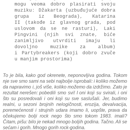
mogu veoma dobro plasirati svoju
muziku: Džakarta (uzbuđujuće dobra
grupa iz Beograda), Katarina
II (takođe iz glavnog grada, pod
uslovom da se ne rasturi), Laki
Pingvini (njih svi znate, biće
zanimljivo utvrditi imaju li
dovoljno muzike za album)
i Partybreakers (koji dobro zvuče
u manjim prostorima)
To je bila, kako god okrenete, neponovljiva godina. Tokom
nje sve smo sami na sebi najbolje isprobali: i koliko možemo
da napravimo i, još više, koliko možemo da izdržimo. Zato je
rezultat nerešen: pobedili smo svi! I oni koji su svirali, i oni
što su posredovali i oni koji su sve saslušali. Jer, budimo
realni, u sezoni brojnih nelogičnosti, erozija, devalvacija,
poremećenosti i strujnih udara imamo li, uopšte, prava da
očekujemo bolji rock nego što smo tokom 1983. imali?
Čitam, pišu: bilo je nekad mnogo boljih godina. Tačno. Ali se
sećam i gorih. Mnogo gorih rock-godina.