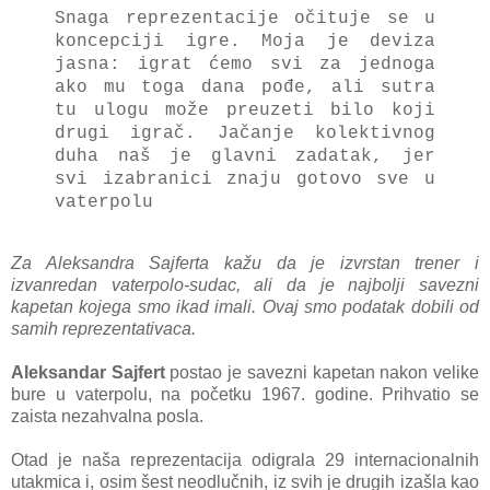
Snaga reprezentacije očituje se u
koncepciji igre. Moja je deviza
jasna: igrat ćemo svi za jednoga
ako mu toga dana pođe, ali sutra
tu ulogu može preuzeti bilo koji
drugi igrač. Jačanje kolektivnog
duha naš je glavni zadatak, jer
svi izabranici znaju gotovo sve u
vaterpolu
Za Aleksandra Sajferta kažu da je izvrstan trener i
izvanredan vaterpolo-sudac, ali da je najbolji savezni
kapetan kojega smo ikad imali. Ovaj smo podatak dobili od
samih reprezentativaca.
Aleksandar Sajfert
postao je savezni kapetan nakon velike
bure u vaterpolu, na početku 1967. godine. Prihvatio se
zaista nezahvalna posla.
Otad je naša reprezentacija odigrala 29 internacionalnih
utakmica i, osim šest neodlučnih, iz svih je drugih izašla kao