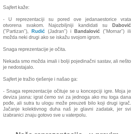
Sajfert kaže:
- U reprezentaciji su pored ove jedanaestorice vrata
otvorena svakom. Najozbiljniji kandidati su
Dabović
("Partizan"),
Rudić
(Jadran") i
Bandalović
("Mornar") ili
možda neki drugi ako se iskažu svojom igrom.
Snaga reprezentacije je očita.
Nekada smo možda imali i bolji pojedinačni sastav, ali nešto
je nedostajalo.
Sajfert je tražio rješenje i našao ga:
- Snaga reprezentacije očituje se u koncepciji igre. Moja je
deviza jasna: igrat ćemo svi za jednoga ako mu toga dana
pođe, ali sutra tu ulogu može preuzeti bilo koji drugi igrač.
Jačanje kolektivnog duha naš je glavni zadatak, jer svi
izabranici znaju gotovo sve u vaterpolu.