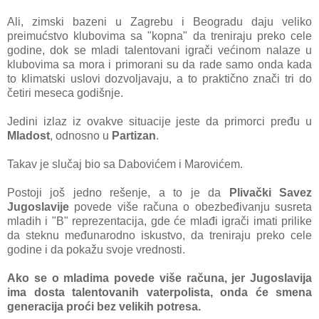
Ali, zimski bazeni u Zagrebu i Beogradu daju veliko
preimućstvo klubovima sa "kopna" da treniraju preko cele
godine, dok se mladi talentovani igrači većinom nalaze u
klubovima sa mora i primorani su da rade samo onda kada
to klimatski uslovi dozvoljavaju, a to praktično znači tri do
četiri meseca godišnje.
Jedini izlaz iz ovakve situacije jeste da primorci pređu u
Mladost
, odnosno u
Partizan
.
Takav je slučaj bio sa Dabovićem i Marovićem.
Postoji još jedno rešenje, a to je da
Plivački Savez
Jugoslavije
povede više računa o obezbeđivanju susreta
mladih i "B" reprezentacija, gde će mlađi igrači imati prilike
da steknu međunarodno iskustvo, da treniraju preko cele
godine i da pokažu svoje vrednosti.
Ako se o mladima povede više računa, jer Jugoslavija
ima dosta talentovanih vaterpolista, onda će smena
generacija proći bez velikih potresa.