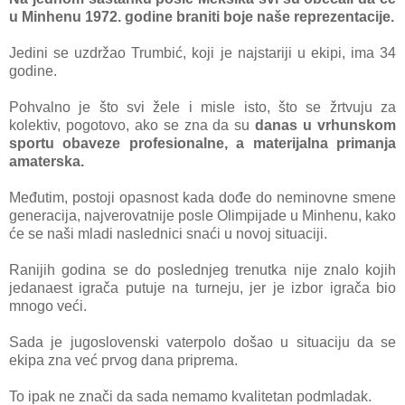
u Minhenu 1972. godine braniti boje naše reprezentacije.
Jedini se uzdržao Trumbić, koji je najstariji u ekipi, ima 34
godine.
Pohvalno je što svi žele i misle isto, što se žrtvuju za
kolektiv, pogotovo, ako se zna da su
danas u vrhunskom
sportu obaveze profesionalne, a materijalna primanja
amaterska.
Međutim, postoji opasnost kada dođe do neminovne smene
generacija, najverovatnije posle Olimpijade u Minhenu, kako
će se naši mladi naslednici snaći u novoj situaciji.
Ranijih godina se do poslednjeg trenutka nije znalo kojih
jedanaest igrača putuje na turneju, jer je izbor igrača bio
mnogo veći.
Sada je jugoslovenski vaterpolo došao u situaciju da se
ekipa zna već prvog dana priprema.
To ipak ne znači da sada nemamo kvalitetan podmladak.