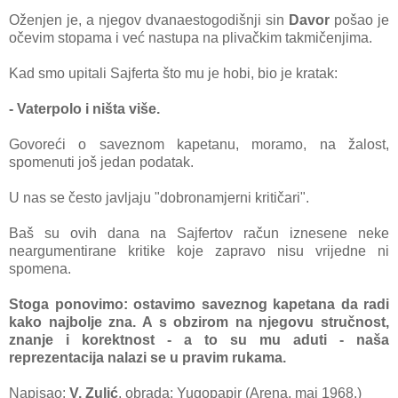
Oženjen je, a njegov dvanaestogodišnji sin
Davor
pošao je
očevim stopama i već nastupa na plivačkim takmičenjima.
Kad smo upitali Sajferta što mu je hobi, bio je kratak:
- Vaterpolo i ništa više.
Govoreći o saveznom kapetanu, moramo, na žalost,
spomenuti još jedan podatak.
U nas se često javljaju "dobronamjerni kritičari".
Baš su ovih dana na Sajfertov račun iznesene neke
neargumentirane kritike koje zapravo nisu vrijedne ni
spomena.
Stoga ponovimo: ostavimo saveznog kapetana da radi
kako najbolje zna. A s obzirom na njegovu stručnost,
znanje i korektnost - a to su mu aduti - naša
reprezentacija nalazi se u pravim rukama.
Napisao:
V. Zulić
, obrada: Yugopapir (Arena, maj 1968.)