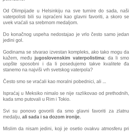
Od Olimpijade u Helsinkiju na sve turnire do sada, naši
vaterpolisti bili su ispraćeni kao glavni favoriti, a skoro se
uvek vraćali sa srebrnom medaljom.
Do konačnog uspeha nedostajao je vrlo često samo jedan
jedini gol.
Godinama se stvarao izvestan kompleks, ako tako mogu da
kažem, među
jugoslovenskim vaterpolistima
: da li smo
uopšte sposobni i da li posedujemo takve kvalitete đa
stanemo na najviši vrh svetskog vaterpola?
Često smo se vraćali kao moralni pobednici, ali ...
Ispraćaj u Meksiko nimalo se nije razlikovao od prethodnih,
kada smo putovali u Rim i Tokio.
Svi su ponovo govorili da smo glavni favoriti za zlatnu
medalju,
ali sada i sa dozom ironije.
Mislim da nisam jedini, koji je osetio ovakvu atmosferu pri