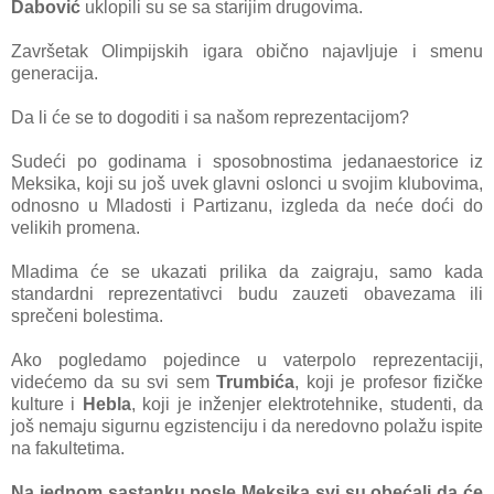
Dabović
uklopili su se sa starijim drugovima.
Završetak Olimpijskih igara obično najavljuje i smenu
generacija.
Da li će se to dogoditi i sa našom reprezentacijom?
Sudeći po godinama i sposobnostima jedanaestorice iz
Meksika, koji su još uvek glavni oslonci u svojim klubovima,
odnosno u Mladosti i Partizanu, izgleda da neće doći do
velikih promena.
Mladima će se ukazati prilika da zaigraju, samo kada
standardni reprezentativci budu zauzeti obavezama ili
sprečeni bolestima.
Ako pogledamo pojedince u vaterpolo reprezentaciji,
videćemo da su svi sem
Trumbića
, koji je profesor fizičke
kulture i
Hebla
, koji je inženjer elektrotehnike, studenti, da
još nemaju sigurnu egzistenciju i da neredovno polažu ispite
na fakultetima.
Na jednom sastanku posle Meksika svi su obećali da će