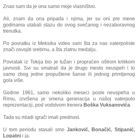
Znao sam da je ona samo moje vlasništvo.
Ali, znam da ona pripada i njima, jer su oni pre mene
godinama utabali stazu do ovog svečanog i nezaboravnog
trenutka.
Po povratku iz Meksika video sam šta za nas vaterpoliste
znači osvojiti srebrnu, a šta zlatnu medalju.
Povratak iz Tokija bio je tužan i propraćen oštrom kritikom
javnosti. Svi su smatrali da je drugo mesto neuspeh i to
samo zbog jedne propuštene šanse ili jednog primljenog
gola više.
Godine 1961, samo nekoliko meseci posle neuspeha u
Rimu, izvršena je smena generacija u našoj vaterpolo
reprezentaciji, pod vodstvom trenera
Boška Vuksanovića
.
Tada su mladi igrači imali prednost.
U tom periodu stasali smo
Janković, Bonačić, Stipanić,
Lopatni
i ja.