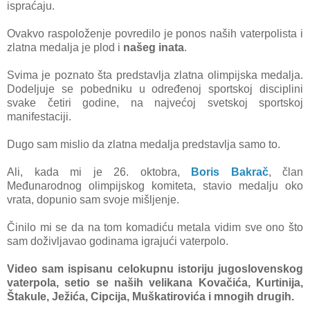
ispraćaju.
Ovakvo raspoloženje povredilo je ponos naših vaterpolista i
zlatna medalja je plod i
našeg inata
.
Svima je poznato šta predstavlja zlatna olimpijska medalja.
Dodeljuje se pobedniku u određenoj sportskoj disciplini
svake četiri godine, na najvećoj svetskoj sportskoj
manifestaciji.
Dugo sam mislio da zlatna medalja predstavlja samo to.
Ali, kada mi je 26. oktobra,
Boris Bakrač
, član
Međunarodnog olimpijskog komiteta, stavio medalju oko
vrata, dopunio sam svoje mišljenje.
Činilo mi se da na tom komadiću metala vidim sve ono što
sam doživljavao godinama igrajući vaterpolo.
Video sam ispisanu celokupnu istoriju jugoslovenskog
vaterpola, setio se naših velikana Kovačića, Kurtinija,
Štakule, Ježića, Cipcija, Muškatirovića i mnogih drugih.