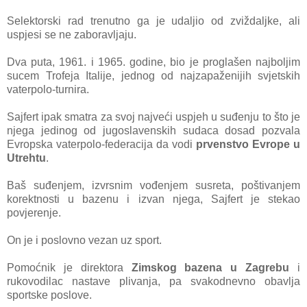
Selektorski rad trenutno ga je udaljio od zviždaljke, ali
uspjesi se ne zaboravljaju.
Dva puta, 1961. i 1965. godine, bio je proglašen najboljim
sucem Trofeja Italije, jednog od najzapaženijih svjetskih
vaterpolo-turnira.
Sajfert ipak smatra za svoj najveći uspjeh u suđenju to što je
njega jedinog od jugoslavenskih sudaca dosad pozvala
Evropska vaterpolo-federacija da vodi
prvenstvo Evrope u
Utrehtu
.
Baš suđenjem, izvrsnim vođenjem susreta, poštivanjem
korektnosti u bazenu i izvan njega, Sajfert je stekao
povjerenje.
On je i poslovno vezan uz sport.
Pomoćnik je direktora
Zimskog bazena u Zagrebu
i
rukovodilac nastave plivanja, pa svakodnevno obavlja
sportske poslove.