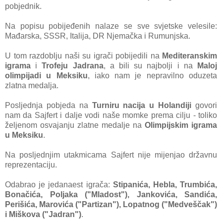
pobjednik.
Na popisu pobijeđenih nalaze se sve svjetske velesile:
Mađarska, SSSR, Italija, DR Njemačka i Rumunjska.
U tom razdoblju naši su igrači pobijedili na
Mediteranskim
igrama
i
Trofeju Jadrana
, a bili su najbolji i na
Maloj
olimpijadi u Meksiku
, iako nam je nepravilno oduzeta
zlatna medalja.
Posljednja pobjeda na
Turniru nacija u Holandiji
govori
nam da Sajfert i dalje vodi naše momke prema cilju - toliko
željenom osvajanju zlatne medalje na
Olimpijskim igrama
u Meksiku
.
Na posljednjim utakmicama Sajfert nije mijenjao državnu
reprezentaciju.
Odabrao je jedanaest igrača:
Stipanića, Hebla, Trumbića,
Bonačića, Poljaka ("Mladost"), Jankovića, Sandića,
Perišića, Marovića ("Partizan"), Lopatnog ("Medveščak")
i Miškova ("Jadran")
.