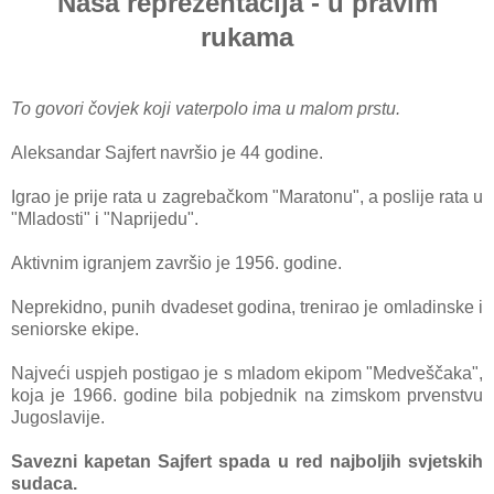
Naša reprezentacija - u pravim
rukama
To govori čovjek koji vaterpolo ima u malom prstu.
Aleksandar Sajfert navršio je 44 godine.
Igrao je prije rata u zagrebačkom "Maratonu", a poslije rata u
"Mladosti" i "Naprijedu".
Aktivnim igranjem završio je 1956. godine.
Neprekidno, punih dvadeset godina, trenirao je omladinske i
seniorske ekipe.
Najveći uspjeh postigao je s mladom ekipom "Medveščaka",
koja je 1966. godine bila pobjednik na zimskom prvenstvu
Jugoslavije.
Savezni kapetan Sajfert spada u red najboljih svjetskih
sudaca.