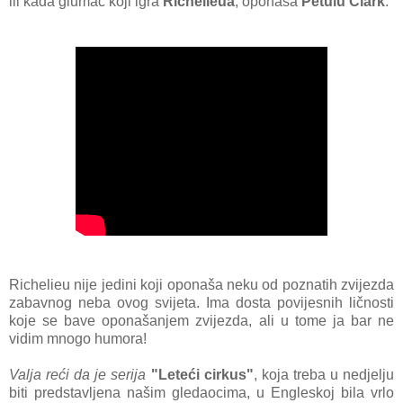
ili kada glumac koji igra
Richelieua
, oponaša
Petulu Clark
.
Richelieu nije jedini koji oponaša neku od poznatih zvijezda
zabavnog neba ovog svijeta. Ima dosta povijesnih ličnosti
koje se bave oponašanjem zvijezda, ali u tome ja bar ne
vidim mnogo humora!
Valja reći da je serija
"Leteći cirkus"
, koja treba u nedjelju
biti predstavljena našim gledaocima, u Engleskoj bila vrlo