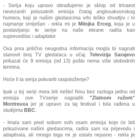
- Serija koju upravo obrađujemo je sklop od trinaest
nevezanih polusatnih emisija čistog anglosaksonskog
humora, koji je našim gledaocima vrlo teško shvatljiv i ni
najmanje smiješan - rekla mi je
Milojka Erceg
, koja je u
postavljanju te serije na naše ekrane radila kao
suprevodilac i adaptator.
Ova prva prilično neugodna informacija mogla bi nagnati
stanovit broj TV gledalaca u očaj.
Televizija Sarajevo
prikazat će 8 emisija (od 13) pošto nema više slobodnih
termina.
Hoće li ta serija pokvariti raspoloženje?
Ipak u toj seriji mora biti nešto! Nisu bez razloga jednu od
emisija ove TVserije nagradili
"Zlatnom ružom"
Montreuxa
jer je upravo za taj festival i bila rađena u
studijima
BBC
.
- Imala sam pred sobom svih osam emisija koje će biti
prikazivane našim gledaocima, radila sam na prijevodu i
adaptirala, ali mnogo toga mi je ostalo nejasno - rekla je