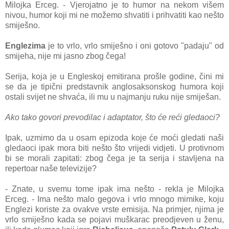
Milojka Erceg. - Vjerojatno je to humor na nekom višem
nivou, humor koji mi ne možemo shvatiti i prihvatiti kao nešto
smiješno.
Englezima
je to vrlo, vrlo smiješno i oni gotovo "padaju" od
smijeha, nije mi jasno zbog čega!
Serija, koja je u Engleskoj emitirana prošle godine, čini mi
se da je tipični predstavnik anglosaksonskog humora koji
ostali svijet ne shvaća, ili mu u najmanju ruku nije smiješan.
Ako tako govori prevodilac i adaptator, što će reći gledaoci?
Ipak, uzmimo da u osam epizoda koje će moći gledati naši
gledaoci ipak mora biti nešto što vrijedi vidjeti. U protivnom
bi se morali zapitati: zbog čega je ta serija i stavljena na
repertoar naše televizije?
- Znate, u svemu tome ipak ima nešto - rekla je Milojka
Erceg. - Ima nešto malo gegova i vrlo mnogo mimike, koju
Englezi koriste za ovakve vrste emisija. Na primjer, njima je
vrlo smiješno kada se pojavi muškarac preodjeven u ženu,