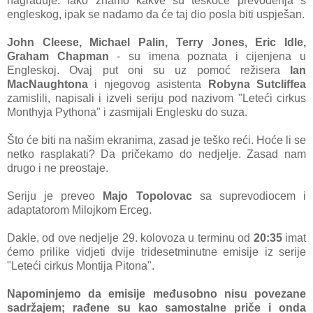
nagrađuje. Iako znamo kakve su teškoće prevođenja s
engleskog, ipak se nadamo da će taj dio posla biti uspješan.
John Cleese, Michael Palin, Terry Jones, Eric Idle,
Graham Chapman
- su imena poznata i cijenjena u
Engleskoj. Ovaj put oni su uz pomoć režisera
Ian
MacNaughtona
i njegovog asistenta
Robyna Sutcliffea
zamislili, napisali i izveli seriju pod nazivom "Leteći cirkus
Monthyja Pythona" i zasmijali Englesku do suza.
Što će biti na našim ekranima, zasad je teško reći. Hoće li se
netko rasplakati? Da pričekamo do nedjelje. Zasad nam
drugo i ne preostaje.
Seriju je preveo
Majo Topolovac
sa suprevodiocem i
adaptatorom Milojkom Erceg.
Dakle, od ove nedjelje 29. kolovoza u terminu od
20:35
imat
ćemo prilike vidjeti dvije tridesetminutne emisije iz serije
"Leteći cirkus Montija Pitona".
Napominjemo da emisije međusobno nisu povezane
sadržajem; rađene su kao samostalne priče i onda