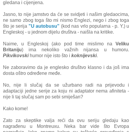
gledana i cijenjena.
Jasno, to nije jamstvo da će se svidjeti i našim gledaocima,
ne samo zbog toga što mi nismo Englezi, nego i zbog toga
što je serija
"U autobusu"
(kod nas vrlo popularna - p. Y.) u
Engleskoj - u jednom dijelu društva - naišla na kritike.
Naime, u Engleskoj (ako pod time mislimo na
Veliku
Britaniju
) ima nekoliko važnih nijansa u humoru.
Pikvikovski
humor nije isto što i
koknijevski
.
Ne zaboravimo da je englesko društvo klasno i da još ima
dosta oštro određene međe.
No, nije li slučaj da se užurbano radi na prijevodu i
adaptaciji jedne serije za koju ni adaptator nema afiniteta -
nije li taj slučaj sam po sebi smiješan?
Kako kome!
Zato za skeptike valja reći da ovu seriju gledaju kao
nagrađenu u Montreuxu. Neka bar vide što Evropa