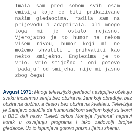
Imala sam pred sobom svih osam
emisija koje će biti prikazivane
našim gledaocima, radila sam na
prijevodu i adaptirala, ali mnogo
toga mi je ostalo nejasno.
Vjerojatno je to humor na nekom
višem nivou, humor koji mi ne
možemo shvatiti i prihvatiti kao
nešto smiješno. Englezima je to
vrlo, vrlo smiješno i oni gotovo
"padaju" od smijeha, nije mi jasno
zbog čega!
Avgust 1971:
Mnogi televizijski gledaoci nestrpljivo očekuju
svaku inozemnu seriju bez obzira na žanr koji obrađuje, bez
obzira na dužinu, a često i bez obzira na kvalitetu. Televizija
je Sarajevo odlučila da humorističkom serijom kojoj su tvorci
u BBC dali naziv "Leteći cirkus Montyja Pythona" napravi
korak u osvajanju programa i tako zadovolji brojne
gledaoce. Uz to ispunjava gotovo praznu ljetnu shemu.