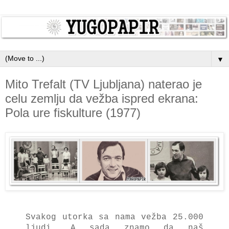
▼
Mito Trefalt (TV Ljubljana) naterao je
celu zemlju da vežba ispred ekrana:
Pola ure fiskulture (1977)
Svаkog utorkа sа nаmа vežbа 25.000
ljudi. A sаdа znаmo dа nаš