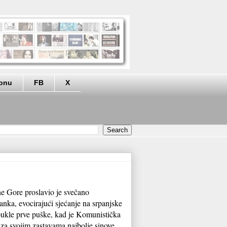
eonu
FB
X
e Gore proslavio je svečano
anka, evocirajući sjećanje na srpanjske
pukle prve puške, kad je Komunistička
a za svojim zastavama najbolje sinove