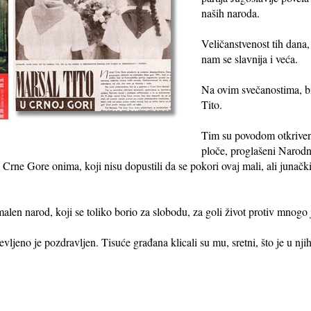
naših naroda.
Veličanstvenost tih dana,
nam se slavnija i veća.
Na ovim svečanostima, bi
Tito.
Tim su povodom otkriven
ploče, proglašeni Narodni 
d Crne Gore onima, koji nisu dopustili da se pokori ovaj mali, ali juna
alen narod, koji se toliko borio za slobodu, za goli život protiv mnogo 
ljeno je pozdravljen. Tisuće građana klicali su mu, sretni, što je u nj