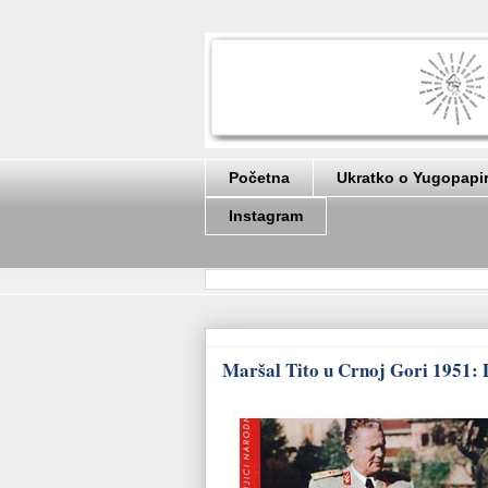
Početna
Ukratko o Yugopapi
Instagram
Maršal Tito u Crnoj Gori 1951: 