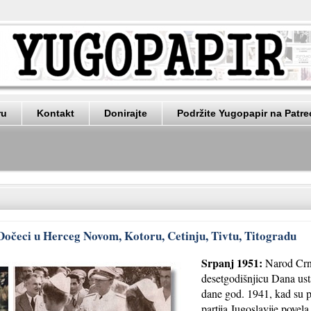
ru
Kontakt
Donirajte
Podržite Yugopapir na Patr
Dočeci u Herceg Novom, Kotoru, Cetinju, Tivtu, Titogradu
Srpanj 1951:
Narod Crn
desetgodišnjicu Dana ust
dane god. 1941, kad su 
partija Jugoslavije povel