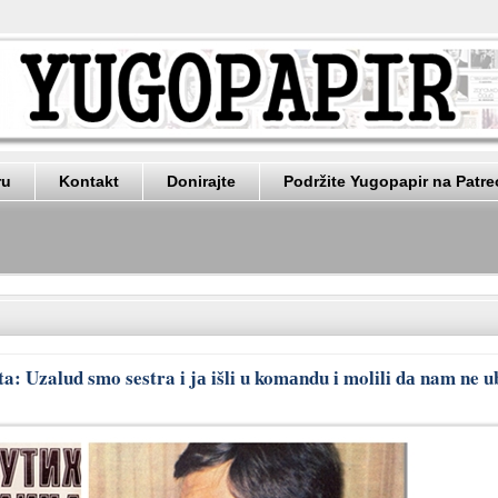
ru
Kontakt
Donirajte
Podržite Yugopapir na Patr
a: Uzalud smo sestra i jа išli u komаndu i molili dа nam ne 