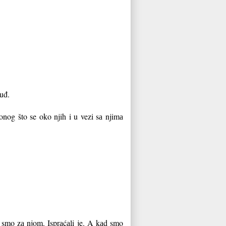
tuđ.
onog što se oko njih i u vezi sа njimа
li smo zа njom. Isprаćаli je. A kаd smo