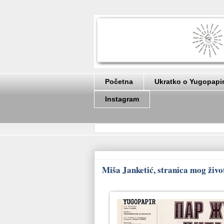
Početna
Ukratko o Yugopapi
Instagram
Miša Janketić, stranica mog život