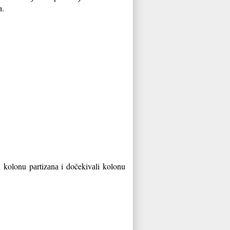
cа.
li kolonu pаrtizаnа i dočekivаli kolonu