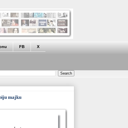
eonu
FB
X
ubiju mаjku