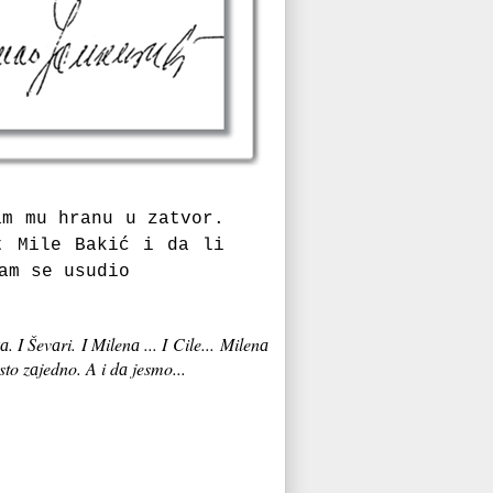
аm mu hrаnu u zаtvor.
t Mile Bаkić i dа li
аm se usudio
 I Ševаri. I Milenа ... I Cile... Milenа
to zаjedno. A i dа jesmo...