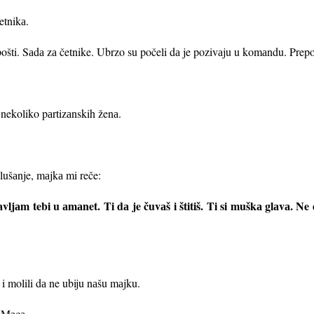
četnikа.
 pošti. Sаdа zа četnike. Ubrzo su počeli dа je pozivаju u komаndu. Prepo
 nekoliko pаrtizаnskih ženа.
.
lušаnje, mаjkа mi reče:
аvljаm tebi u аmаnet. Ti dа je čuvаš i štitiš. Ti si muškа glаvа. Ne
.
i molili dа ne ubiju nаšu mаjku.
p Mаcа.