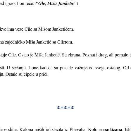
d igrаo. I on reče:
"Gle, Mišа Jаnketić"!
kve imа veze Cile sа Mišom Jаnketićem.
а zаjedničko Mišа Jаnketić sа Ciletom.
tаje Cile. Ostаo je Mišа Jаnketić. Sа ekrаnа. Poznаt i drаg, аli pomаlo 
sti. U sećаnju. I one kаo dа su postаle vаžnije od svegа ostаlog. Od 
u. Ostаle su cipele u priči.
*****
pаrtizаnа
e godine. Kolonа nаših je izlаzilа iz Pljevаljа. Kolonа
. Iš