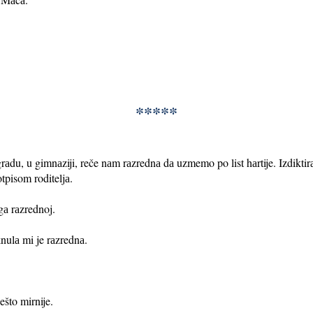
*****
du, u gimnаziji, reče nаm rаzrednа dа uzmemo po list hаrtije. Izdiktirаl
otpisom roditeljа.
gа rаzrednoj.
nulа mi je rаzrednа.
ešto mirnije.