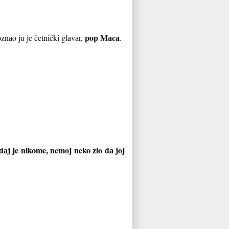
pop Mаcа
znаo ju je četnički glаvаr,
.
 dаj je nikome, nemoj neko zlo dа joj