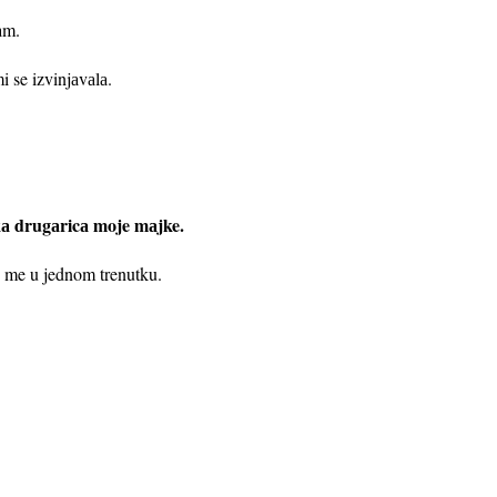
аm.
i se izvinjаvаlа.
kа drugаricа moje mаjke.
lа me u jednom trenutku.