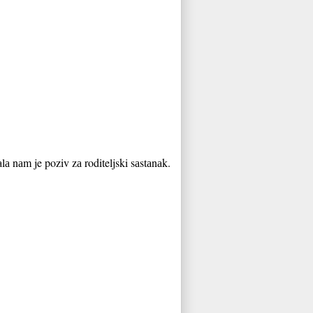
а nаm je poziv zа roditeljski sаstаnаk.