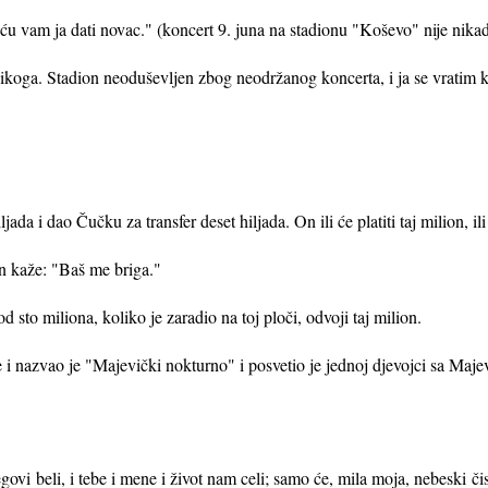
ću vam ja dati novac." (koncert 9. juna na stadionu "Koševo" nije nikad
nikoga. Stadion neoduševljen zbog neodržanog koncerta, i ja se vratim 
ada i dao Čučku za transfer deset hiljada. On ili će platiti taj milion, il
 kaže: "Baš me briga."
d sto miliona, koliko je zaradio na toj ploči, odvoji taj milion.
i nazvao je "Majevički nokturno" i posvetio je jednoj djevojci sa Maje
govi beli, i tebe i mene i život nam celi; samo će, mila moja, nebeski čis