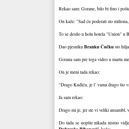
Rekao sam: Gorane, bilo bi fino i pošt
On kaže: "Sad ću poderati sto miliona
To se desilo u holu hotela "Union" u 
Branku Čučku
Dao pjesniku
sto hilj
Gorana sam pre toga video u martu mes
On je meni tada rekao:
"Drago Kuđiću, je l’ vama drago što 
Ja sam rekao:
Drago mi je, jer ste vi veliki ansambl,
Do tada se uopšte nikada nismo vidjel
Dubravko Bibanović
, kaže: