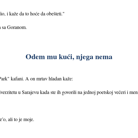
dio, i kaže da to hoće da obešteti."
im sa Goranom.
Odem mu kući, njega nema
Park" kafani. A on mrtav hladan kaže:
rzitetu u Sarajevu kada ste ih govorili na jednoj poetskoj večeri i meni
z’o, ali to je moje.