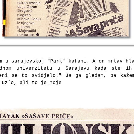
om u sarajevskoj "Park" kafani. A on mrtav h
dnom univerzitetu u Sarajevu kada ste ih
meni se to svidjelo."
Ja ga g
ledam, pa kaž
i uz’o, ali to je moje