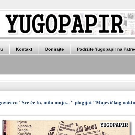
ru
Kontakt
Donirajte
Podržite Yugopapir na Patr
govićeva "Sve će to, mila moja... " plagijat "Majevičkog nok