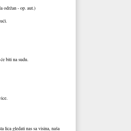
a održan - op. aut.)
kući.
i će biti na sudu.
vice.
ta lica gledati nas sa visina, naša