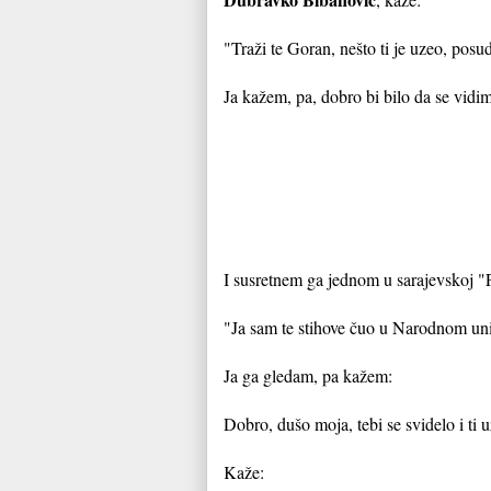
"Traži te Goran, nešto ti je uzeo, posu
Ja kažem, pa, dobro bi bilo da se vid
I susretnem ga jednom u sarajevskoj "
"Ja sam te stihove čuo u Narodnom unive
Ja ga g
ledam, pa kažem:
Dobro, dušo moja, tebi se svidelo i ti u
Kaže: