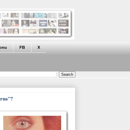
eonu
FB
X
turna"?