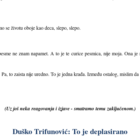
o se životu oboje kao deca, slepo, slepo.
e pesme ne znam napamet. A to je te curice pesmica, nije moja. Ona je 
 Pa, to zaista nije uredno. To je jedna krađa. Između ostalog, mislim d
(Uz još neka
reagovanja i
izjave -
smatramo
temu
zaključenom.)
Duško Trifunović: To je deplasirano