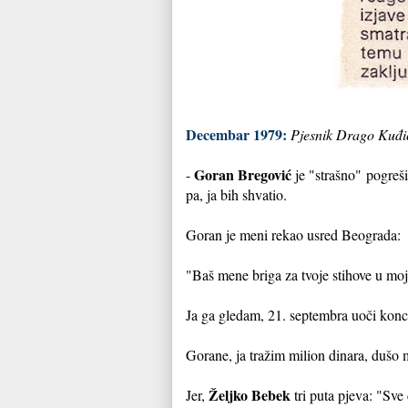
Decembar 1979:
Pjesnik Drago Kuđi
Goran Bregović
-
je "strašno" pogreši
pa, ja bih shvatio.
Goran je meni rekao usred Beograda:
"Baš mene briga za tvoje stihove u mo
Ja ga gledam, 21. sep
tembra uoči konc
Gorane, ja tražim milion dinara, dušo m
Željko Bebek
Jer,
tri puta pjeva: "Sve