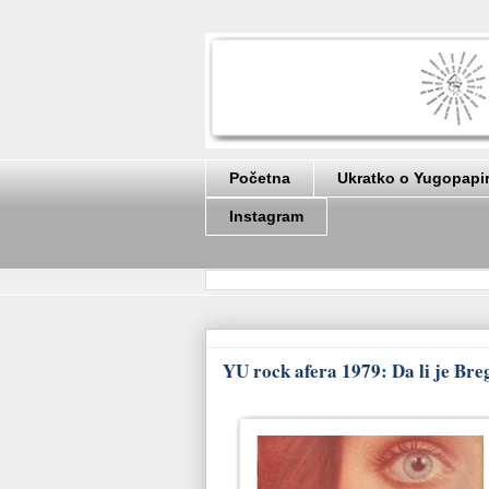
Početna
Ukratko o Yugopapi
Instagram
YU rock afera 1979: Da li je Bre