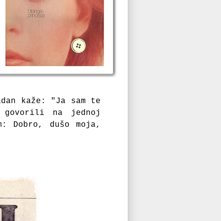
ladan kaže:
"Ja sam te
 govorili na jednoj
em:
Dobro, dušo moja,