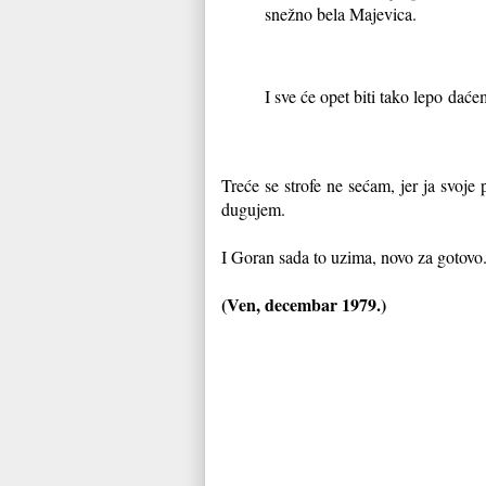
snežno bela Majevica.
I sve će opet biti tako lepo
daćem
Treće se strofe ne sećam, jer ja svoj
dugujem.
I Goran sada to uzima, novo za gotovo.
(Ven, decembar 1979.)