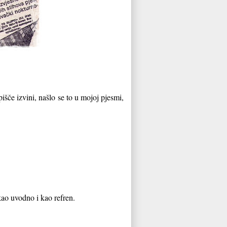
pišče izvi
ni, našlo se to u mojoj pjesmi,
 kao uvodno i kao refren.