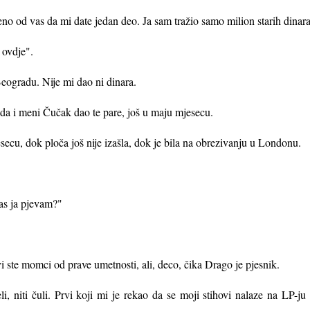
eno od vas da mi date jedan deo. Ja sam tražio samo milion starih dinar
, ovdje".
Beogradu. Nije mi dao ni dinara.
ada i meni Čučak dao te pare, još u maju mjesecu.
ecu, dok ploča još nije izašla, dok je bila na obrezivanju u Londonu.
vas ja pjevam?"
 vi ste momci od prave umetnosti, ali, deco, čika Drago je pjesnik.
i, niti čuli. Prvi koji mi je rekao da se moji stihovi nalaze na LP-ju