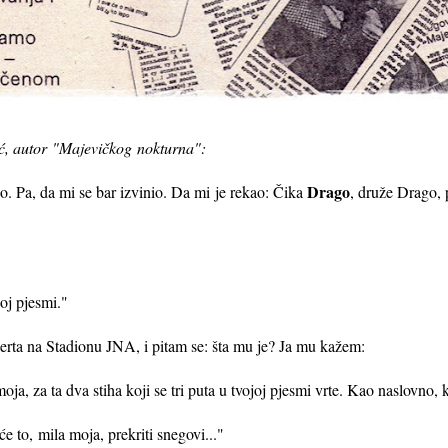
ć, autor
"Majevičkog
nokturna":
Drago
o. Pa, da mi se bar izvinio. Da mi je rekao: Čika
, druže Drago, 
joj pjesmi."
erta na Stadionu JNA, i pitam se: šta mu je? Ja mu kažem:
oja, za ta dva stiha koji se tri puta u tvojoj pjesmi vrte. Kao naslovno,
 će to,
mila moja, prekriti snegovi..."