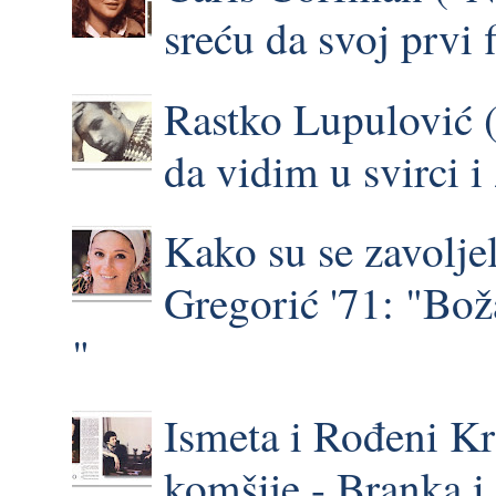
sreću da svoj prvi 
Rastko Lupulović (
da vidim u svirci 
Kako su se zavoljel
Gregorić '71: "Bož
"
Ismeta i Rođeni Kr
komšije - Branka 