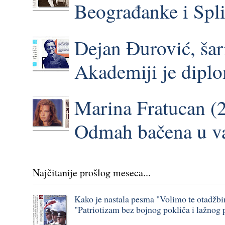
Beograđanke i Spli
Dejan Đurović, ša
Akademiji je dipl
Marina Fratucan (2
Odmah bačena u vat
Najčitanije prošlog meseca...
Kako je nastala pesma "Volimo te otadžbi
"Patriotizam bez bojnog pokliča i lažnog 