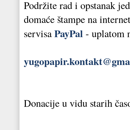
Podržite rad i opstanak je
domaće štampe na interne
PayPal
servisa
- uplatom 
yugopapir.kontakt@gma
Donacije u vidu starih čas