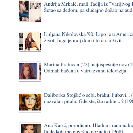
Andrija Mrkaić, mali Tadija iz "Varljivog l
Šetao sa dedom, pa slučajno došao na audi
Ljiljana Nikolovska '90: Lipo je u Americi,
život, Juga je moj dom i tu ću ja živit
Marina Fratucan (22), najuspešnije novo T
Odmah bačena u vatru zvanu televizija
Daliborka Stojšić o sebi, braku, ljubavi... 
nazvala i pitala: Gde ste, šta radite... ? (1
Ana Karić, porodično: Hladna i racional
ljude koji me površno poznaju (1968)