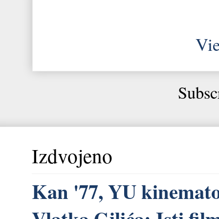
Vie
Subsc
Izdvojeno
Kan '77, YU kinemato
Vlatka Gilića: Isti fi