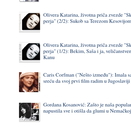
Olivera Katarina, životna priča zvezde "S
perja" (2/2): Sukob sa Terezom Kesovijo
Olivera Katarina, životna priča zvezde "S
perja" (1/2): Bekim, Saša i ja, veličanstve
Kanu
Caris Corfman ("Nešto između"): Imala s
sreću da svoj prvi film radim u Jugoslavij
Gordana Kosanović: Zašto je naša popula
napustila sve i otišla da glumi u Nemačko