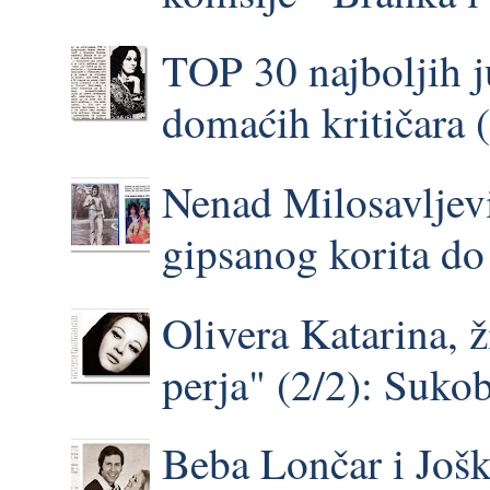
TOP 30 najboljih 
domaćih kritičara 
Nenad Milosavljevi
gipsanog korita do 
Olivera Katarina, 
perja" (2/2): Suk
Beba Lončar i Još