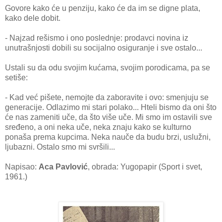
Govore kako će u penziju, kako će da im se digne plata,
kako dele dobit.
- Najzad rešismo i ono poslednje: prodavci novina iz
unutrašnjosti dobili su socijalno osiguranje i sve ostalo...
Ustali su da odu svojim kućama, svojim porodicama, pa se
setiše:
- Kad već pišete, nemojte da zaboravite i ovo: smenjuju se
generacije. Odlazimo mi stari polako... Hteli bismo da oni što
će nas zameniti uče, da što više uče. Mi smo im ostavili sve
sređeno, a oni neka uče, neka znaju kako se kulturno
ponaša prema kupcima. Neka nauče da budu brzi, uslužni,
ljubazni. Ostalo smo mi svršili...
Napisao:
Aca Pavlović
, obrada: Yugopapir (Sport i svet,
1961.)