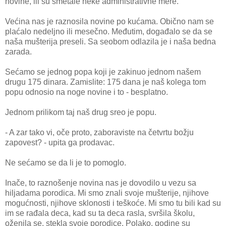
novine, ili su smetale neke administrativne mere.
Većina nas je raznosila novine po kućama. Obično nam se
plaćalo nedeljno ili mesečno. Međutim, događalo se da se
naša mušterija preseli. Sa seobom odlazila je i naša bedna
zarada.
Sećamo se jednog popa koji je zakinuo jednom našem
drugu 175 dinara. Zamislite: 175 dana je naš kolega tom
popu odnosio na noge novine i to - besplatno.
Jednom prilikom taj naš drug sreo je popu.
- A zar tako vi, oče proto, zaboraviste na četvrtu božju
zapovest? - upita ga prodavac.
Ne sećamo se da li je to pomoglo.
Inače, to raznošenje novina nas je dovodilo u vezu sa
hiljadama porodica. Mi smo znali svoje mušterije, njihove
mogućnosti, njihove sklonosti i teškoće. Mi smo tu bili kad su
im se rađala deca, kad su ta deca rasla, svršila školu,
oženila se, stekla svoje porodice. Polako, godine su