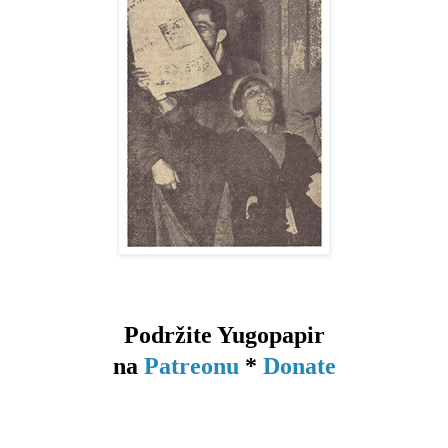
Podržite Yugopapir
na
Patreonu
*
Donate