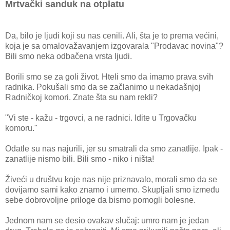
Mrtvački sanduk na otplatu
Da, bilo je ljudi koji su nas cenili. Ali, šta je to prema većini,
koja je sa omalovažavanjem izgovarala "Prodavac novina"?
Bili smo neka odbačena vrsta ljudi.
Borili smo se za goli život. Hteli smo da imamo prava svih
radnika. Pokušali smo da se začlanimo u nekadašnjoj
Radničkoj komori. Znate šta su nam rekli?
"Vi ste - kažu - trgovci, a ne radnici. Idite u Trgovačku
komoru."
Odatle su nas najurili, jer su smatrali da smo zanatlije. Ipak -
zanatlije nismo bili. Bili smo - niko i ništa!
Živeći u društvu koje nas nije priznavalo, morali smo da se
dovijamo sami kako znamo i umemo. Skupljali smo između
sebe dobrovoljne priloge da bismo pomogli bolesne.
Jednom nam se desio ovakav slučaj: umro nam je jedan