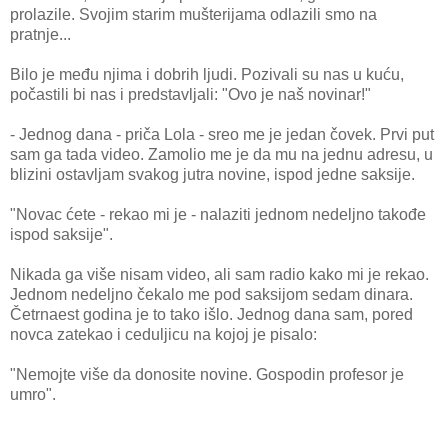
prolazile. Svojim starim mušterijama odlazili smo na
pratnje...
Bilo je među njima i dobrih ljudi. Pozivali su nas u kuću,
počastili bi nas i predstavljali: "Ovo je naš novinar!"
- Jednog dana - priča Lola - sreo me je jedan čovek. Prvi put
sam ga tada video. Zamolio me je da mu na jednu adresu, u
blizini ostavljam svakog jutra novine, ispod jedne saksije.
"Novac ćete - rekao mi je - nalaziti jednom nedeljno takođe
ispod saksije".
Nikada ga više nisam video, ali sam radio kako mi je rekao.
Jednom nedeljno čekalo me pod saksijom sedam dinara.
Četrnaest godina je to tako išlo. Jednog dana sam, pored
novca zatekao i ceduljicu na kojoj je pisalo:
"Nemojte više da donosite novine. Gospodin profesor je
umro".