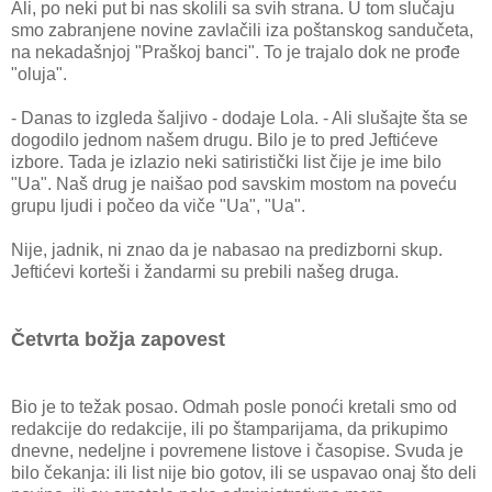
Ali, po neki put bi nas skolili sa svih strana. U tom slučaju
smo zabranjene novine zavlačili iza poštanskog sandučeta,
na nekadašnjoj "Praškoj banci". To je trajalo dok ne prođe
"oluja".
- Danas to izgleda šaljivo - dodaje Lola. - Ali slušajte šta se
dogodilo jednom našem drugu. Bilo je to pred Jeftićeve
izbore. Tada je izlazio neki satiristički list čije je ime bilo
"Ua". Naš drug je naišao pod savskim mostom na poveću
grupu ljudi i počeo da viče "Ua", "Ua".
Nije, jadnik, ni znao da je nabasao na predizborni skup.
Jeftićevi korteši i žandarmi su prebili našeg druga.
Četvrta božja zapovest
Bio je to težak posao. Odmah posle ponoći kretali smo od
redakcije do redakcije, ili po štamparijama, da prikupimo
dnevne, nedeljne i povremene listove i časopise. Svuda je
bilo čekanja: ili list nije bio gotov, ili se uspavao onaj što deli