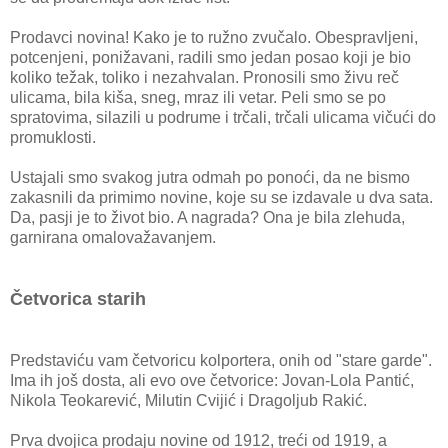
Prodavci novina! Kako je to ružno zvučalo. Obespravljeni,
potcenjeni, ponižavani, radili smo jedan posao koji je bio
koliko težak, toliko i nezahvalan. Pronosili smo živu reč
ulicama, bila kiša, sneg, mraz ili vetar. Peli smo se po
spratovima, silazili u podrume i trčali, trčali ulicama vičući do
promuklosti.
Ustajali smo svakog jutra odmah po ponoći, da ne bismo
zakasnili da primimo novine, koje su se izdavale u dva sata.
Da, pasji je to život bio. A nagrada? Ona je bila zlehuda,
garnirana omalovažavanjem.
Četvorica starih
Predstaviću vam četvoricu kolportera, onih od "stare garde".
Ima ih još dosta, ali evo ove četvorice: Jovan-Lola Pantić,
Nikola Teokarević, Milutin Cvijić i Dragoljub Rakić.
Prva dvojica prodaju novine od 1912, treći od 1919, a