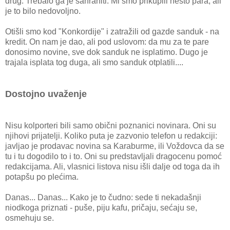
drug. Trebalo ga je sahraniti. Mi smo prikupili nešto para, ali
je to bilo nedovoljno.
Otišli smo kod "Konkordije" i zatražili od gazde sanduk - na
kredit. On nam je dao, ali pod uslovom: da mu za te pare
donosimo novine, sve dok sanduk ne isplatimo. Dugo je
trajala isplata tog duga, ali smo sanduk otplatili....
Dostojno uvaženje
Nisu kolporteri bili samo obični poznanici novinara. Oni su
njihovi prijatelji. Koliko puta je zazvonio telefon u redakciji:
javljao je prodavac novina sa Karaburme, ili Voždovca da se
tu i tu dogodilo to i to. Oni su predstavljali dragocenu pomoć
redakcijama. Ali, vlasnici listova nisu išli dalje od toga da ih
potapšu po plećima.
Danas... Danas... Kako je to čudno: sede ti nekadašnji
niodkoga priznati - puše, piju kafu, pričaju, sećaju se,
osmehuju se.