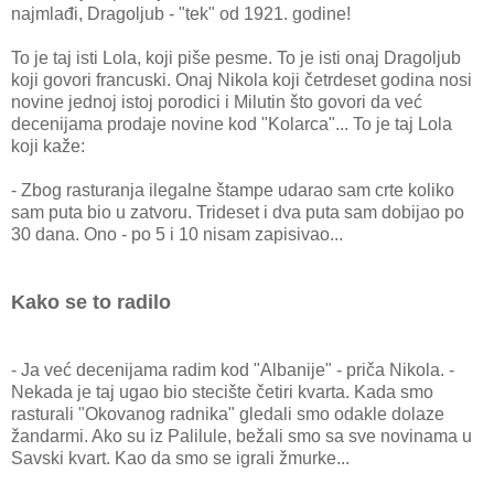
najmlađi, Dragoljub - "tek" od 1921. godine!
To je taj isti Lola, koji piše pesme. To je isti onaj Dragoljub
koji govori francuski. Onaj Nikola koji četrdeset godina nosi
novine jednoj istoj porodici i Milutin što govori da već
decenijama prodaje novine kod "Kolarca"... To je taj Lola
koji kaže:
- Zbog rasturanja ilegalne štampe udarao sam crte koliko
sam puta bio u zatvoru. Trideset i dva puta sam dobijao po
30 dana. Ono - po 5 i 10 nisam zapisivao...
Kako se to radilo
- Ja već decenijama radim kod "Albanije" - priča Nikola. -
Nekada je taj ugao bio stecište četiri kvarta. Kada smo
rasturali "Okovanog radnika" gledali smo odakle dolaze
žandarmi. Ako su iz Palilule, bežali smo sa sve novinama u
Savski kvart. Kao da smo se igrali žmurke...