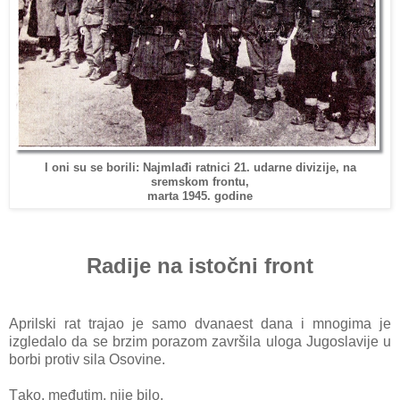
I oni su se borili: Najmlađi ratnici 21. udarne divizije, na
sremskom frontu,
marta 1945. godine
Radije na istočni front
Aprilski rat trаjаo je sаmo dvаnаest dаnа i mnogimа je
izgledаlo dа se brzim porаzom zаvršilа ulogа Jugoslаvije u
borbi protiv silа Osovine.
Tаko, međutim, nije bilo.