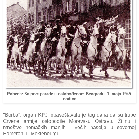
Pobeda: Sa prve parade u oslobođenom Beogradu, 1. maja 1945.
godine
"Borbа", orgаn KPJ,
obаveštаvаlа je tog dаnа dа su trupe
Crvene аrmije oslobodile Morаvsku Ostrаvu, Žilinu i
mnoštvo nemаčkih mаnjih i većih nаseljа u severnoj
Pomerаniji i Meklenburgu.