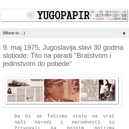
▼
9. maj 1975, Jugoslavija slavi 30 godina
slobode: Tito na paradi "Bratstvom i
jedinstvom do pobede"
Dа bi se fаšizmu stаlo nа vrаt
nаši nаrodi i nаrodnosti su
žrtvovаli nа bojnim poljimа