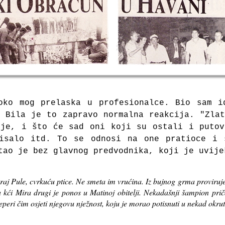
oko mog prelaska u profesionalce. Bio sam i
 Bila je to zapravo normalna reakcija. "Zla
 je, i što će sad oni koji su ostali i putov
pisalo itd.
To se odnosi na one pratioce i 
tao je bez glavnog predvodnika, koji je uvije
aj Pule, cvrkuću ptice. Ne smeta im vrućina. Iz bujnog grma proviruj
ra kći Mira drugi je ponos u Matinoj obitelji. Nekadašnji šampion pri
treperi čim osjeti njegovu nježnost, koju je morao potisnuti u nekad okru