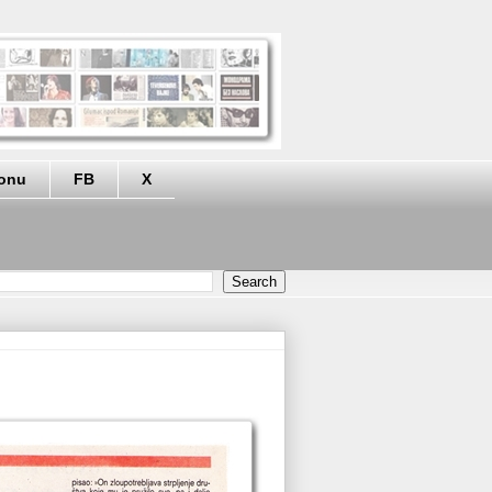
eonu
FB
X