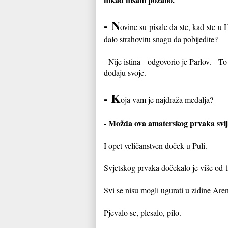
- N
ovine su pisale da ste, kad ste u 
dalo strahovitu snagu da pobijedite?
- Nije istina - odgovorio je Parlov. -
To 
dodaju svoje.
- K
oja vam je najdraža medalja?
- Možda ova amaterskog prvaka svije
I opet veličanstven doček u Puli.
Svjetskog prvaka dočekalo je više od 
Svi se nisu mogli ugurati u zidine Ar
Pjevalo se, plesalo, pilo.