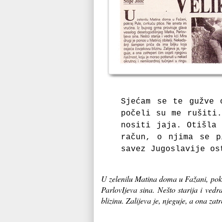
Sjećam se te gužve 
počeli su me rušiti.
nositi jaja.
Otišla
račun, o njima se 
savez Jugoslavije os
U zelenilu Matina doma u Fažani, pokr
ParlovIjeva sina. Nešto starija i ved
blizinu. Zalijeva je, njeguje, a ona za