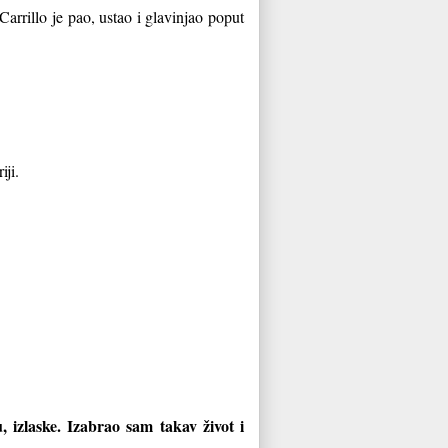
arrillo je pao, ustao i glavinjao poput
iji.
 izlaske. Izabrao sam takav život i