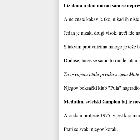
I iz dana u dan morao sam se nepres
A ne znate kakav je tko, nikad ih niste
Jedan je nizak, drugi visok, treći ide na
S takvim protivnicima mnogo je teže bit
Doduše, tučeš se samo tri runde, ali u 
Za osvojenu titulu prvaka svijeta Ma
Njegov boksački klub "Pula" nagradio ga
Međutim, svjetski šampion taj je 
A onda u proljeće 1975. vijest kao mun
Prati se svaki njegov korak.