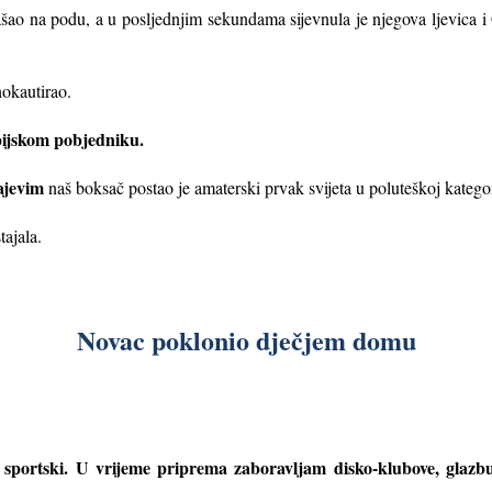
ao na podu, a u posljednjim sekundama sijevnula je njegova ljevica i C
 nokautirao.
pijskom pobjedniku.
ajevim
naš boksač postao je amaterski prvak svijeta u poluteškoj kategor
stajala.
Novac poklonio dječjem domu
sportski. U vrijeme priprema zaboravljam disko-klubove, glazbu,