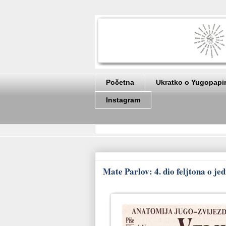
Početna
Ukratko o Yugopapi
Instagram
Mate Parlov: 4. dio feljtona o j