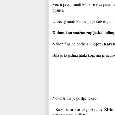
Već u prvoj rundi Mate se dva puta naš
pijanca.
U
trećoj rundi Parlov ga je četvrti put
Kubanci su snažno zapljeskali
olim
Olegom Karat
Nakon finalne borbe s
Bila je to jedina titula koja mu je nedo
Novinarima je poslije rekao:
- Kako sam sve to postigao? Živim 
nikad nisam požalio.