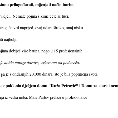
tano prilagođavati, mijenjati način borbe
.
 vidjeli. Nemate pojma s kime ćete se tući.
trag, četvrti naprijed, ovaj udara široko, onaj nisko.
i najbolji.
njima dobiješ više batina, nego u 15 profesionalnih.
te je dobio mnoge darove, uglavnom od poduzeća.
 je s ondašnjih 20.000 dinara, što je bila poprilična svota.
novac poklonio dječjem domu "Ruža Petrović" i Domu za
stare i ne
ja iz vedra neba: Mate Parlov prelazi u profesionalce!