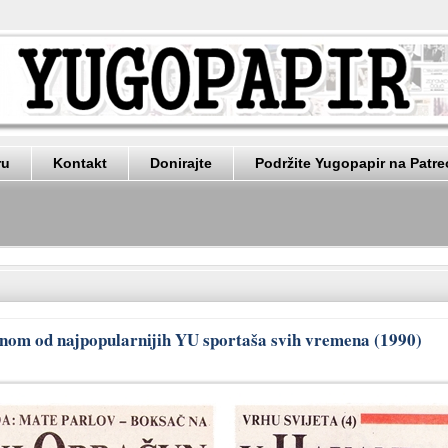
ru
Kontakt
Donirajte
Podržite Yugopapir na Patr
ednom od najpopularnijih YU sportaša svih vremena (1990)