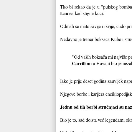
Tko bi rekao da je u "pulskog bombard
Laure
, kad stigne kući.
Odmah se malo savije i izvije, čudo pri
Nedavno je trener boksača Kube i stru
"Od vaših boksača mi najviše 
Carrillom
u Havani bio je neza
Iako je prije deset godina zauvijek napu
Njegove borbe i karijera enciklopedijsk
Jednu od tih borbi stručnjaci su na
Bio je to, sad doista već legendarni o