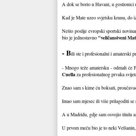
A dok se borio u Havani, u gostionici 
Kad je Mate uzeo svjetsku krunu, do izla
Nešto poslije evropski sportski novinar
"veličanstveni Ma
bio je jednostavno
- B
ili ste i profesionalni i amaterski p
- Mnogo teže amatersku - odmah će Par
Cuella
za profesionalnog prvaka svijeta
Znao sam s kime ću boksati, proučavao
Imao sam mjesec ili više prilagoditi se
A u Madridu, gdje sam osvojio titulu 
U prvom meču bio je to neki Velšanin, 