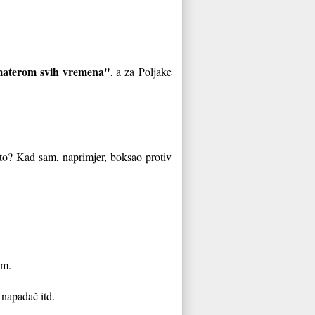
materom svih vremena"
, a za
Poljake
što? Kad sam, naprimjer, boksao protiv
om.
 napadač itd.