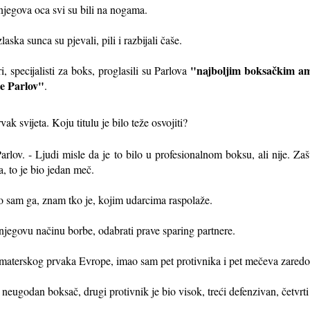
njegova oca svi su bili na nogama.
ska sunca su pjevali, pili i razbijali čaše.
"najboljim boksačkim a
i, specijalisti za boks, proglasili su Parlova
te Parlov"
.
rvak svijeta. Koju titulu je bilo teže osvojiti?
lov. - Ljudi misle da je to bilo u profesionalnom boksu, ali nije. Za
, to je bio jedan meč.
 sam ga, znam tko je, kojim udarcima raspolaže.
 njegovu načinu borbe, odabrati prave sparing partnere.
amaterskog prvaka Evrope, imao sam pet protivnika i pet mečeva zared
neugodan boksač, drugi protivnik je bio visok, treći defenzivan, četvrti