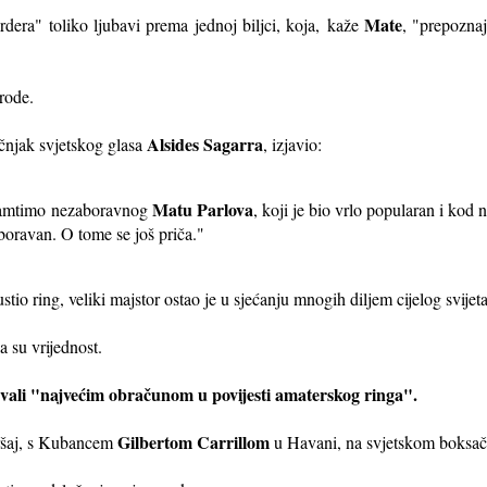
Mate
era" toliko ljubavi prema jednoj biljci, koja,
kaže
, "prepozna
rode.
Alsides Sagarra
čnjak svjetskog glasa
, izjavio:
Matu Parlova
pamtimo nezaboravnog
, koji je bio vrlo popularan i ko
boravan. O tome se još priča."
stio ring, veliki majstor ostao je u sjećanju mnogih diljem cijelog svijeta
a su vrijednost.
zvali "najvećim obračunom u povijesti amaterskog ringa".
Gilbertom Carrillom
kršaj, s Kubancem
u Havani, na svjetskom boksač