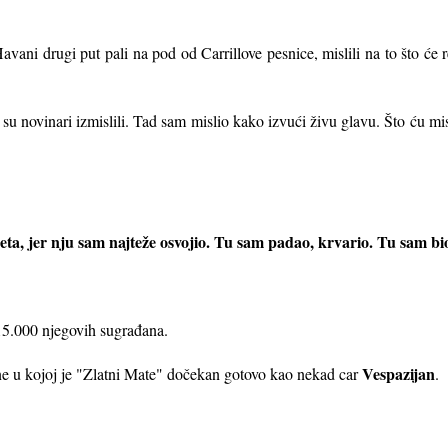
Havani drugi put pali na pod od Carrillove pesnice, mislili na to što će r
su novinari izmislili. Tad sam mislio kako izvući živu glavu. Što ću mis
ta, jer nju sam najteže osvojio. Tu sam padao, krvario. Tu sam bi
15.000 njegovih sugrađana.
Vespazijan
ene u kojoj je "Zlatni Mate" dočekan gotovo kao nekad car
.