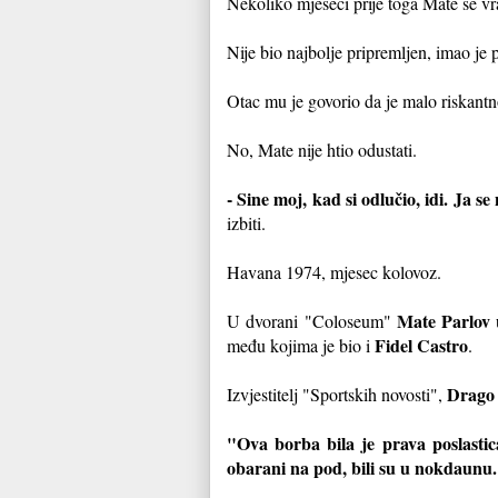
Nekoliko mjeseci prije toga Mate se vr
Nije bio najbolje pripremljen, imao je
Otac mu je govorio da je malo riskantn
No, Mate nije htio odustati.
- Sine moj, kad si odlučio, idi. Ja s
izbiti.
Havana 1974, mjesec kolovoz.
Mate Parlov
U dvorani "Coloseum"
u
Fidel Castro
među kojima je bio i
.
Drago
Izvjestitelj "Sportskih novosti",
"Ova borba bila je prava poslasti
obarani na pod, bili su u nokdaunu