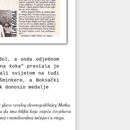
dol, a onda odjednom
tna koka" prestala je
ali svijetom na tuđi
šminkere, a Boksački
k donosio medalje
e glava veselog desetogodišnjeg Matka,
ča da ima biljku koja osjeća čovjekovu
tnoj i nemilosrdnoj tučnjavi u ringu.