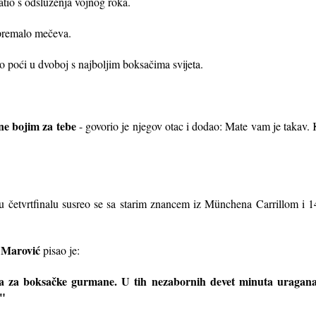
atio s odsluženja vojnog roka.
 premalo mečeva.
o poći u dvoboj s najboljim boksačima svijeta.
e ne bojim za tebe
- govorio je njegov otac i dodao: Mate vam je takav. 
 četvrtfinalu susreo se sa starim znancem iz Mü
nchena Carrillom i 1
 Marović
pisao je:
ca za boksačke gurmane. U tih nezabornih devet minuta uragana
."