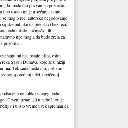
ednog komada bio pozvan na pozorišni
n i po ostalo mi je u sećanju samo
bi se moglo reći autorsko negodovanje
srpske publike na predstavi bez reči,
am tada mislio, južnjačka ili
 naravno nije mogla da bude zrela za
na pozornici.
sećanju mi nije ostalo ništa, osim
 reka Save i Dunava, koje se u niziji
iterima. Tek sada, nedavno, prilikom
jednoj sporednoj ulici, oivičenoj
podsmehu ne toliko starijeg, tada
ge "Crveni petao leti u nebo" (on je
mešljiv i u isto vreme uvek spreman da