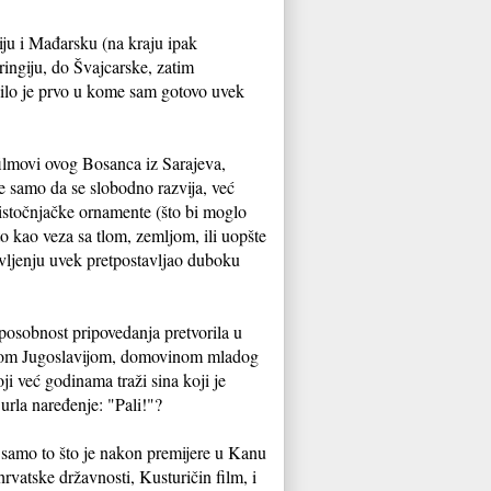
iju i Mađarsku (na kraju ipak
ingiju, do Švajcarske, zatim
bilo je prvo u kome sam gotovo uvek
ilmovi ovog Bosanca iz Sarajeva,
e samo da se slobodno razvija, već
 istočnjačke ornamente (što bi moglo
to kao veza sa tlom, zemljom, ili uopšte
divljenju uvek pretpostavljao duboku
posobnost pripovedanja pretvorila u
dašnjom Jugoslavijom, domovinom mladog
ji već godinama traži sina koji je
urla naređenje: "Pali!"?
samo to što je nakon premijere u Kanu
hrvatske državnosti, Kusturičin film, i