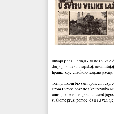
ulivaju jedna u drugu - ali ne i slika
drugog boravka u srpskoj, nekadašnjoj 
lipama, koje unaokolo rasipaju jesenje
Tom prilikom bio sam ugošćen i uzgred
širom Evrope poznatog književnika Miod
umro pre nekoliko godina, usred jugosl
svakome pruži pomoć; da li su van nje