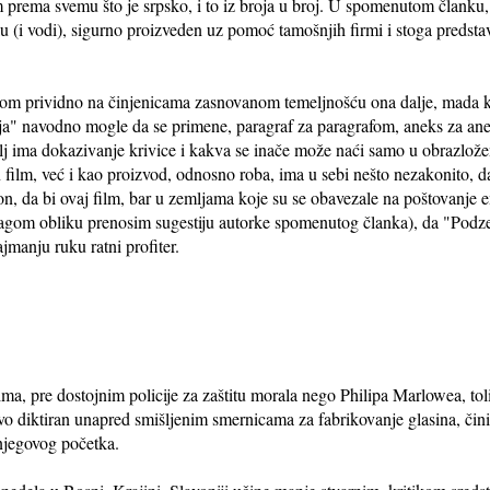
ema svemu što je srpsko, i to iz broja u broj. U spomenutom članku, 
lu (i vodi), sigurno proizveden uz pomoć tamošnjih firmi i stoga pred
tom prividno na činjenicama zasnovanom temeljnošću ona dalje, mada kr
ja" navodno mogle da se primene, paragraf za paragrafom, aneks za an
a cilj ima dokazivanje krivice i kakva se inače može naći samo u obrazl
 film, već i kao proizvod, odnosno roba, ima u sebi nešto nezakonito, da
n, da bi ovaj film, bar u zemljama koje su se obavezale na poštovanje e
blagom obliku prenosim sugestiju autorke spomenutog članka), da "Podze
jmanju ruku ratni profiter.
, pre dostojnim policije za zaštitu morala nego Philipa Marlowea, tol
vo diktiran unapred smišljenim smernicama za fabrikovanje glasina, čini
 njegovog početka.