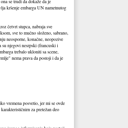
ona se trudi da dokaže da je
stavlja kršenje embarga UN nametnutog
oz četvrt stupca, nabraja sve
eksom, sve to mučno složeno, sabrano,
oženju neosporne, konačne, neopozive
 su njegovi nesrpski (francuski i
mbarga trebalo ukloniti sa scene,
mlje" nema prava da postoji i da je
iko vremena posvetio, jer mi se ovde
 karakterističnirn za pretežan deo