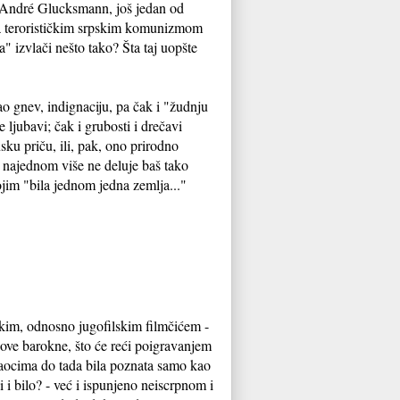
" André Glucksmann, još jedan od
n sa terorističkim srpskim komunizmom
a" izvlači nešto tako? Šta taj uopšte
ao gnev, indignaciju, pa čak i "žudnju
 ljubavi; čak i grubosti i drečavi
sku priču, ili, pak, ono prirodno
i najednom više ne deluje baš tako
ojim "bila jednom jedna zemlja..."
skim, odnosno jugofilskim filmčićem -
egove barokne, što će reći poigravanjem
itaocima do tada bila poznata samo kao
i i bilo? - već i ispunjeno neiscrpnom i