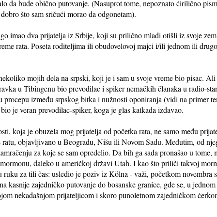
ebalo da bude obično putovanje. (Nasuprot tome, nepoznato ćirilično pis
aš dobro što sam sričući morao da odgonetam).
 imao dva prijatelja iz Srbije, koji su prilično mladi otišli iz svoje zeml
eme rata. Poseta roditeljima ili obudovelovoj majci i/ili jednom ili dr
koliko mojih dela na srpski, koji je i sam u svoje vreme bio pisac. Ali 
ravka u Tibingenu bio prevodilac i spiker nemačkih članaka u radio-stan
u procepu između srpskog bitka i nužnosti oponiranja (vidi na primer 
, bio je veran prevodilac-spiker, koga je glas katkada izdavao.
ti, koja je obuzela mog prijatelja od početka rata, ne samo među prija
kos ratu, objavljivano u Beogradu, Nišu ili Novom Sadu. Međutim, od nje
 zamračenju za koje se sam opredelio. Da bih ga sada pronašao u tome
mormonu, daleko u američkoj državi Utah. I kao što priliči takvoj mormo
u ruku za tili čas: usledio je poziv iz Kölna - važi, početkom novembra
na kasnije zajedničko putovanje do bosanske granice, gde se, u jednom 
vojom nekadašnjom prijateljicom i skoro punoletnom zajedničkom ćerko