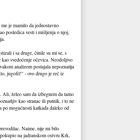
đe me je mamilo da jednostavno
 posledica vesti i mišljenja o njoj,
ja.
tizali i sa druge, činile su mi se, s
e kao svedočenje očevica. Neodoljivo
svakom analizom postajala nepoznatija
o, jugofil!" - ovo drugo je reč iz
i. Ali, želeo sam da izbegnem da tamo
natljiv kao stranac ili putnik, i to ne
 a po mogućnosti katkada daleko od
revodilac. Naime, nije mi bilo
a pokupio na jadranskom ostvru Krk,