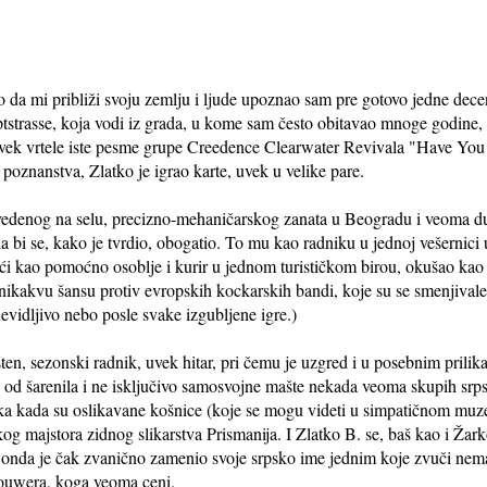
lo da mi približi svoju zemlju i ljude upoznao sam pre gotovo jedne decen
tstrasse, koja vodi iz grada, u kome sam često obitavao mnoge godine, 
vek vrtele iste pesme grupe Creedence Clearwater Revivala "Have Yo
oznanstva, Zlatko je igrao karte, uvek u velike pare.
rovedenog na selu, precizno-mehaničarskog zanata u Beogradu i veoma d
da bi se, kako je tvrdio, obogatio. To mu kao radniku u jednoj vešernici
i kao pomoćno osoblje i kurir u jednom turističkom birou, okušao kao 
 nikakvu šansu protiv evropskih kockarskih bandi, koje su se smenjival
evidljivo nebo posle svake izgubljene igre.)
ošten, sezonski radnik, uvek hitar, pri čemu je uzgred i u posebnim pril
 od šarenila i ne isključivo samosvojne mašte nekada veoma skupih srps
ka kada su oslikavane košnice (koje se mogu videti u simpatičnom muz
jskog majstora zidnog slikarstva Prismanija. I Zlatko B. se, baš kao i Žar
 onda je čak zvanično zamenio svoje srpsko ime jednim koje zvuči nema
rouwera, koga veoma ceni.