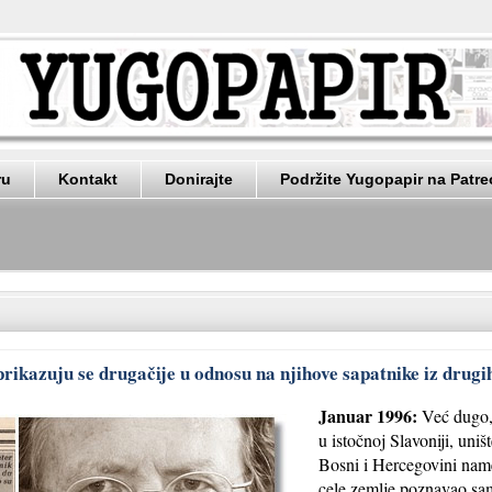
ru
Kontakt
Donirajte
Podržite Yugopapir na Patr
prikazuju se drugačije u odnosu na njihove sapatnike iz drug
Januar 1996:
Već dugo, 
u istočnoj Slavoniji, uniš
Bosni i Hercegovini nam
cele zemlje poznavao sa