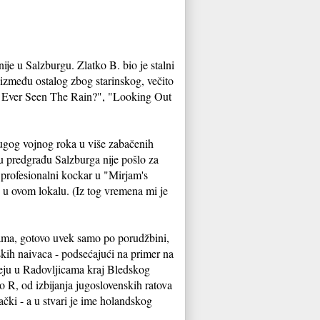
ije u Salzburgu. Zlatko B. bio je stalni
između ostalog zbog starinskog, večito
u Ever Seen The Rain?", "Looking Out
ugog vojnog roka u više zabačenih
 u predgrađu Salzburga nije pošlo za
profesionalni kockar u "Mirjam's
e u ovom lokalu. (Iz tog vremena mi je
ikama, gotovo uvek samo po porudžbini,
kih naivaca - podsećajući na primer na
eju u Radovljicama kraj Bledskog
ko R, od izbijanja jugoslovenskih ratova
čki - a u stvari je ime holandskog