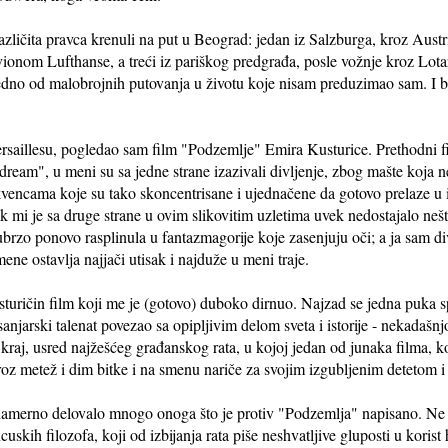
azličita pravca krenuli na put u Beograd: jedan iz Salzburga, kroz Austr
ionom Lufthanse, a treći iz pariškog predgrađa, posle vožnje kroz Lotar
edno od malobrojnih putovanja u životu koje nisam preduzimao sam. I 
saillesu, pogledao sam film "Podzemlje" Emira Kusturice. Prethodni f
ream", u meni su sa jedne strane izazivali divljenje, zbog mašte koja n
ekvencama koje su tako skoncentrisane i ujednačene da gotovo prelaze u
ok mi je sa druge strane u ovim slikovitim uzletima uvek nedostajalo neš
 ubrzo ponovo rasplinula u fantazmagorije koje zasenjuju oči; a ja sam 
mene ostavlja najjači utisak i najduže u meni traje.
turičin film koji me je (gotovo) duboko dirnuo. Najzad se jedna puka s
 sanjarski talenat povezao sa opipljivim delom sveta i istorije - neka
 kraj, usred najžešćeg građanskog rata, u kojoj jedan od junaka filma, ko
z metež i dim bitke i na smenu nariče za svojim izgubljenim detetom i 
namerno delovalo mnogo onoga što je protiv "Podzemlja" napisano. Ne 
uskih filozofa, koji od izbijanja rata piše neshvatljive gluposti u korist 