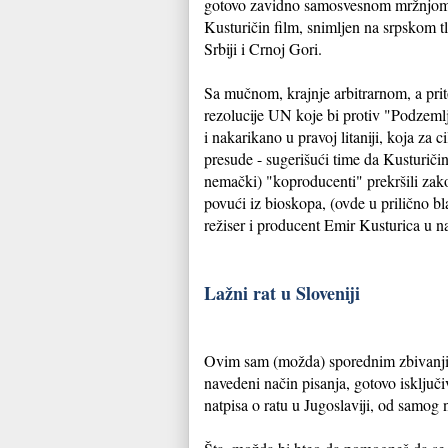
gotovo zavidno samosvesnom mržnjom pr
Kusturičin film, snimljen na srpskom t
Srbiji i Crnoj Gori.
Sa mučnom, krajnje arbitrarnom, a pri
rezolucije UN koje bi protiv "Podzeml
i nakarikano u pravoj litaniji, koja z
presude - sugerišući time da Kusturičin
nemački) "koproducenti" prekršili zako
povući iz bioskopa, (ovde u prilično 
režiser i producent Emir Kusturica u na
Lažni rat u Sloveniji
Ovim sam (možda) sporednim zbivanjima
navedeni način pisanja, gotovo isključi
natpisa o ratu u Jugoslaviji, od samog