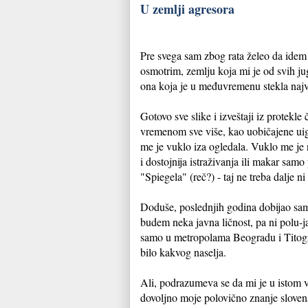
U zemlji agresora
Pre svega sam zbog rata želeo da idem 
osmotrim, zemlju koja mi je od svih ju
ona koja je u međuvremenu stekla najve
Gotovo sve slike i izveštaji iz protekle č
vremenom sve više, kao uobičajene uig
me je vuklo iza ogledala. Vuklo me je
i dostojnija istraživanja ili makar samo
"Spiegela" (reč?) - taj ne treba dalje ni 
Doduše, poslednjih godina dobijao sam
budem neka javna ličnost, pa ni polu-ja
samo u metropolama Beogradu i Titogr
bilo kakvog naselja.
Ali, podrazumeva se da mi je u istom v
dovoljno moje polovično znanje sloven