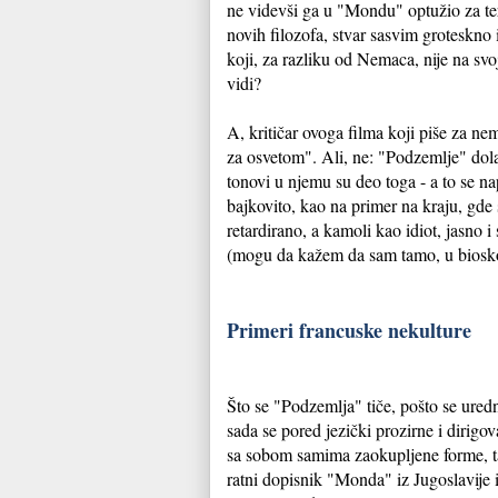
ne videvši ga u "Mondu" optužio za t
novih filozofa, stvar sasvim groteskno 
koji, za razliku od Nemaca, nije na svo
vidi?
A, kritičar ovoga filma koji piše za n
za osvetom". Ali, ne: "Podzemlje" dolazi
tonovi u njemu su deo toga - a to se na
bajkovito, kao na primer na kraju, gde
retardirano, a kamoli kao idiot, jasno 
(mogu da kažem da sam tamo, u biosko
Primeri francuske nekulture
Što se "Podzemlja" tiče, pošto se ure
sada se pored jezički prozirne i dirigo
sa sobom samima zaokupljene forme, tak
ratni dopisnik "Monda" iz Jugoslavije i 