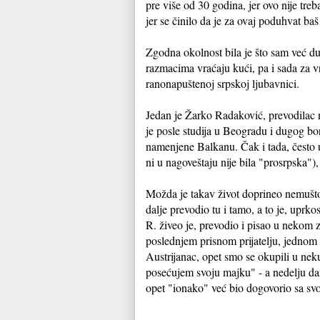
pre više od 30 godina, jer ovo nije tr
jer se činilo da je za ovaj poduhvat b
Zgodna okolnost bila je što sam već dugo
razmacima vraćaju kući, pa i sada za vr
ranonapuštenoj srpskoj ljubavnici.
Jedan je Žarko Radaković, prevodilac ne
je posle studija u Beogradu i dugog bo
namenjene Balkanu. Čak i tada, često 
ni u nagoveštaju nije bila "prosrpska")
Možda je takav život doprineo nemuštos
dalje prevodio tu i tamo, a to je, upr
R. živeo je, prevodio i pisao u nekom
poslednjem prisnom prijatelju, jednom 
Austrijanac, opet smo se okupili u nek
posećujem svoju majku" - a nedelju da
opet "ionako" već bio dogovorio sa s