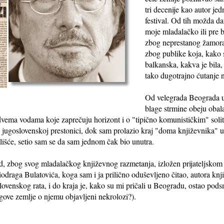
tri decenije kao autor j
festival. Od tih možda da
moje mladalačko ili pre 
zbog neprestanog žamora 
zbog publike koja, kako s
balkanska, kakva je bila,
tako dugotrajno ćutanje 
Od velegrada Beograda u 
blage strmine obeju obala
 o dvema vodama koje zaprečuju horizont i o "tipično komunističkim" sol
jugoslovenskoj prestonici, dok sam prolazio kraj "doma književnika" u 
 lišće, setio sam se da sam jednom čak bio unutra.
, zbog svog mladalačkog književnog razmetanja, izložen prijateljskom 
raga Bulatovića, koga sam i ja prilično oduševljeno čitao, autora knji
ovenskog rata, i do kraja je, kako su mi pričali u Beogradu, ostao pods
gove zemlje o njemu objavljeni nekrolozi?).