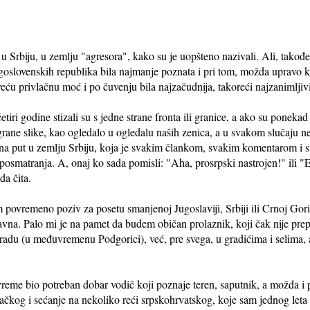
u Srbiju, u zemlju "agresora", kako su je uopšteno nazivali. Ali, tako
goslovenskih republika bila najmanje poznata i pri tom, možda upravo kao
ću privlačnu moć i po čuvenju bila najzačudnija, takoreći najzanimljivi
etiri godine stizali su s jedne strane fronta ili granice, a ako su ponekad s
rane slike, kao ogledalo u ogledalu naših zenica, a u svakom slučaju n
 na put u zemlju Srbiju, koja je svakim člankom, svakim komentarom i 
 posmatranja. A, onaj ko sada pomisli: "Aha, prosrpski nastrojen!" ili "Et
da čita.
 povremeno poziv za posetu smanjenoj Jugoslaviji, Srbiji ili Crnoj Gor
vna. Palo mi je na pamet da budem običan prolaznik, koji čak nije prepoz
adu (u međuvremenu Podgorici), već, pre svega, u gradićima i selima,
reme bio potreban dobar vodič koji poznaje teren, saputnik, a možda i p
ačkog i sećanje na nekoliko reći srpskohrvatskog, koje sam jednog let