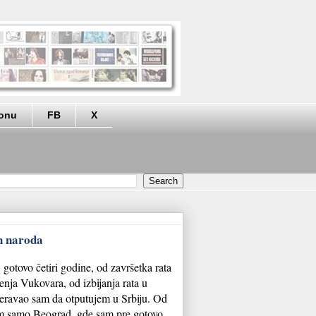
eonu
FB
X
ih naroda
gotovo četiri godine, od završetka rata
tenja Vukovara, od izbijanja rata u
eravao sam da otputujem u Srbiju. Od
m samo Beograd, gde sam pre gotovo