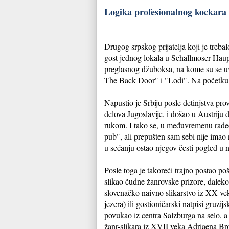
Logika profesionalnog kockara
Drugog srpskog prijatelja koji je treba
gost jednog lokala u Schallmoser Haup
preglasnog džuboksa, na kome su se u
The Back Door" i "Lodi". Na početku p
Napustio je Srbiju posle detinjstva p
delova Jugoslavije, i došao u Austriju 
rukom. I tako se, u međuvremenu radeć
pub", ali prepušten sam sebi nije imao
u sećanju ostao njegov česti pogled u n
Posle toga je takoreći trajno postao p
slikao čudne žanrovske prizore, daleko
slovenačko naivno slikarstvo iz XX ve
jezera) ili gostioničarski natpisi gruzi
povukao iz centra Salzburga na selo, a
žanr-slikara iz XVII veka Adriaena B