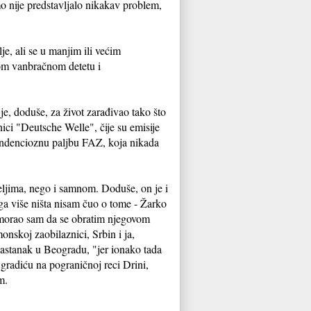
mo nije predstavljalo nikakav problem,
je, ali se u manjim ili većim
ugom vanbračnom detetu i
je, doduše, za život zarađivao tako što
ici "Deutsche Welle", čije su emisije
tendencioznu paljbu FAZ, koja nikada
teljima, nego i samnom. Doduše, on je i
ga više ništa nisam čuo o tome - Žarko
, morao sam da se obratim njegovom
nskoj zaobilaznici, Srbin i ja,
 sastanak u Beogradu, "jer ionako tada
gradiću na pograničnoj reci Drini,
m.