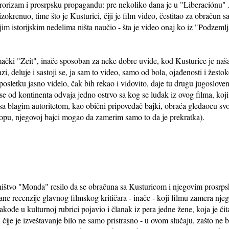
erorizam i prosrpsku propagandu: pre nekoliko dana je u "Liberaciónu
izokrenuo, time što je Kusturici, čiji je film video, čestitao za obraču
jim istorijskim nedelima ništa naučio - šta je video onaj ko iz "Podzemlj
emački "Zeit", inače sposoban za neke dobre uvide, kod Kusturice je naš
, deluje i sastoji se, ja sam to video, samo od bola, ojađenosti i žestoke
posletku jasno videlo, čak bih rekao i vidovito, daje tu drugu jugosloven
 se od kontinenta odvaja jedno ostrvo sa kog se luđak iz ovog filma, koj
i sa blagim autoritetom, kao obični pripovedač bajki, obraća gledaocu sv
pu, njegovoj bajci mogao da zamerim samo to da je prekratka).
dništvo "Monda" resilo da se obračuna sa Kusturicom i njegovim prosrp
vane recenzije glavnog filmskog kritičara - inače - koji filmu zamera nj
ođe u kulturnoj rubrici pojavio i članak iz pera jedne žene, koja je č
čije je izveštavanje bilo ne samo pristrasno - u ovom slučaju, zašto ne b