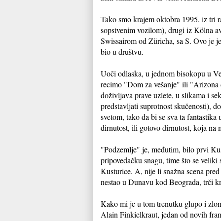
Tako smo krajem oktobra 1995. iz tri r
sopstvenim vozilom), drugi iz Kölna av
Swissairom od Züricha, sa S. Ovo je j
bio u društvu.
Uoči odlaska, u jednom bisokopu u Ver
recimo "Dom za vešanje" ili "Arizona d
doživljava prave uzlete, u slikama i s
predstavljati suprotnost skučenosti), d
svetom, tako da bi se sva ta fantastika
dirnutost, ili gotovo dirnutost, koja na 
"Podzemlje" je, međutim, bilo prvi Kus
pripovedačku snagu, time što se veliki
Kusturice. A, nije li snažna scena pred
nestao u Dunavu kod Beograda, trči kro
Kako mi je u tom trenutku glupo i zlo
Alain Finkielkraut, jedan od novih franc