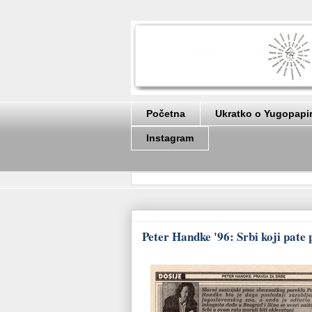
Početna
Ukratko o Yugopapi
Instagram
Peter Handke '96: Srbi koji pate 