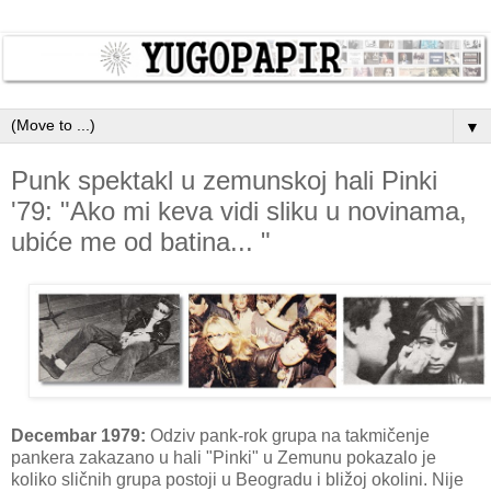
▼
Punk spektakl u zemunskoj hali Pinki
'79: "Ako mi keva vidi sliku u novinama,
ubiće me od batina... "
Decembar 1979:
Odziv pank-rok grupa na takmičenje
pankera zakazano u hali "Pinki" u Zemunu pokazalo je
koliko sličnih grupa postoji u Beogradu i bližoj okolini. Nije