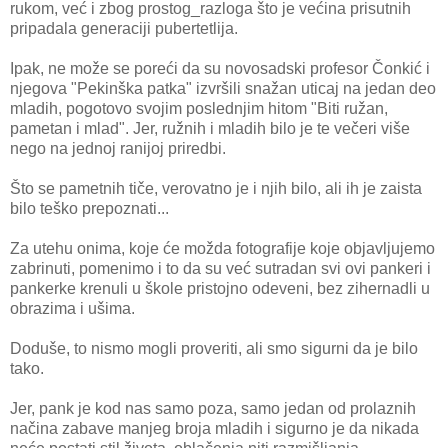
rukom, već i zbog prostog_razloga što je većina prisutnih
pripadala generaciji pubertetlija.
Ipak, ne može se poreći da su novosadski profesor Čonkić i
njegova "Pekinška patka" izvršili snažan uticaj na jedan deo
mladih, pogotovo svojim poslednjim hitom "Biti ružan,
pametan i mlad". Jer, ružnih i mladih bilo je te večeri više
nego na jednoj ranijoj priredbi.
Što se pametnih tiče, verovatno je i njih bilo, ali ih je zaista
bilo teško prepoznati...
Za utehu onima, koje će možda fotografije koje objavljujemo
zabrinuti, pomenimo i to da su već sutradan svi ovi pankeri i
pankerke krenuli u škole pristojno odeveni, bez zihernadli u
obrazima i ušima.
Doduše, to nismo mogli proveriti, ali smo sigurni da je bilo
tako.
Jer, pank je kod nas samo poza, samo jedan od prolaznih
načina zabave manjeg broja mladih i sigurno je da nikada