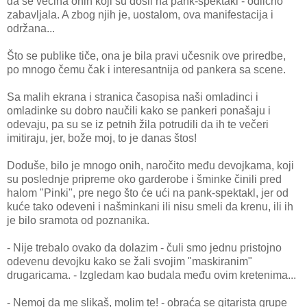
da se većina onih koji su došli na pank-spektakl - odlično
zabavljala. A zbog njih je, uostalom, ova manifestacija i
održana...
Što se publike tiče, ona je bila pravi učesnik ove priredbe,
po mnogo čemu čak i interesantnija od pankera sa scene.
Sa malih ekrana i stranica časopisa naši omladinci i
omladinke su dobro naučili kako se pankeri ponašaju i
odevaju, pa su se iz petnih žila potrudili da ih te večeri
imitiraju, jer, bože moj, to je danas štos!
Doduše, bilo je mnogo onih, naročito među devojkama, koji
su poslednje pripreme oko garderobe i šminke činili pred
halom "Pinki", pre nego što će ući na pank-spektakl, jer od
kuće tako odeveni i našminkani ili nisu smeli da krenu, ili ih
je bilo sramota od poznanika.
- Nije trebalo ovako da dolazim - čuli smo jednu pristojno
odevenu devojku kako se žali svojim "maskiranim"
drugaricama. - Izgledam kao budala među ovim kretenima...
- Nemoj da me slikaš, molim te! - obraća se gitarista grupe