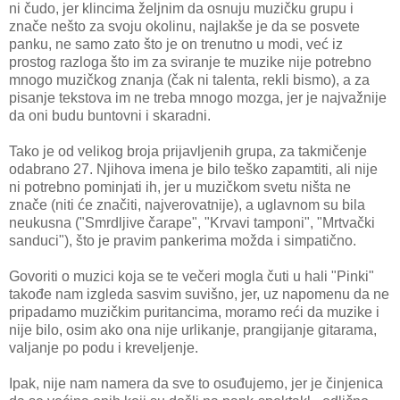
ni čudo, jer klincima željnim da osnuju muzičku grupu i
znače nešto za svoju okolinu, najlakše je da se posvete
panku, ne samo zato što je on trenutno u modi, već iz
prostog razloga što im za sviranje te muzike nije potrebno
mnogo muzičkog znanja (čak ni talenta, rekli bismo), a za
pisanje tekstova im ne treba mnogo mozga, jer je najvažnije
da oni budu buntovni i skaradni.
Tako je od velikog broja prijavljenih grupa, za takmičenje
odabrano 27. Njihova imena je bilo teško zapamtiti, ali nije
ni potrebno pominjati ih, jer u muzičkom svetu ništa ne
znače (niti će značiti, najverovatnije), a uglavnom su bila
neukusna ("Smrdljive čarape", "Krvavi tamponi", "Mrtvački
sanduci"), što je pravim pankerima možda i simpatično.
Govoriti o muzici koja se te večeri mogla čuti u hali "Pinki"
takođe nam izgleda sasvim suvišno, jer, uz napomenu da ne
pripadamo muzičkim puritancima, moramo reći da muzike i
nije bilo, osim ako ona nije urlikanje, prangijanje gitarama,
valjanje po podu i kreveljenje.
Ipak, nije nam namera da sve to osuđujemo, jer je činjenica