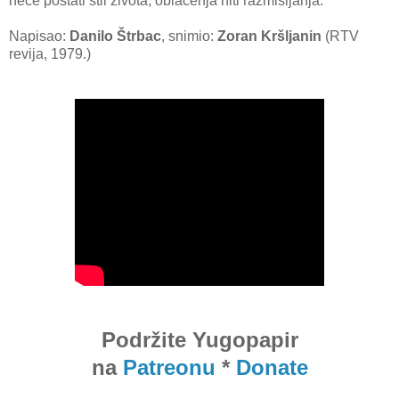
neće postati stil života, oblačenja niti razmišljanja.
Napisao:
Danilo Štrbac
, snimio:
Zoran Kršljanin
(RTV
revija, 1979.)
Podržite Yugopapir
na
Patreonu
*
Donate