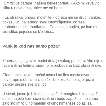
"Smrdljive čarape" našem foto-reporteru. - Ako mi keva vidi
sliku u novinama, ubiće me od batina...
- Ej, idi slikaj onoga, molim te! - obraća mu se drugi panker,
pokazujući na jednog svog istomišljenika, obraza
probodenih zihernadlama. - Ćale mu je budža, pa kad mu
vidi sliku, poješće se k'o leba...
Pank je kod nas samo poza?
Zihernadla je glavni modni detalj svakog pankera. Ako nije u
reveru ili na leđima, sigurno je probodena kroz obraz ili uvo.
Gledali smo kako prpošni momci na licu mesta otvaraju
nove rupe u obrazima, stoički, bez znaka bola, jer pravi
panker prezire sve, pa i bol.
U stvari, jasno je bilo da je te večeri mnogima bilo najvažnije
da se na bilo koji način istaknu i budu zapaženi, ne samo
zato što im to u normalnim okolnostima teže polazi za