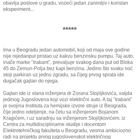
obavlja poslove u gradu, vozeći jedan zanimljiv i koristan
eksperiment...
*****
Ima u Beogradu jedan automobil, koji od maja ove godine
nije nijedanput pristao uz kakvu benzinsku pumpu. Taj auto,
inače marke "trabant", prevaljuje svakog dana put od Bloka
45 do Zemun-Polja bez kapi benzina. Jedino što svaku noć
stoji parkiran uz jednu zgradu, sa čijeg prvog sprata ide
dugačak gajtan do njega.
Gajtan ide iz stana inženjera dr Zorana Stojiljkovića, valjda
jedinog Jugoslovena koji vozi električni auto. A taj "trabant"
je svojina Instituta za hemijske izvore struje iz Beograda,
čije jedno odeljenje, na čelu sa inženjerom Bojanom
Kragićem, i uz saradnju sa inženjerom Stojiljkovićem, iz
Centra za multidisciplinarne studije i docentom
Elektrotehničkog fakulteta u Beogradu, veoma ambiciozno
radi na projektu prvog jugoslovenskot električnog