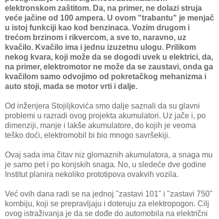
elektronskom zaštitom. Da, na primer, ne dolazi struja
veće jačine od 100 ampera. U ovom "trabantu" je menjač
u istoj funkciji kao kod benzinaca. Vozim drugom i
trećom brzinom i rikvercom, a sve to, naravno, uz
kvačilo. Kvačilo
ima i jednu izuzetnu ulogu. Prilikom
nekog kvara, koji može da se dogodi uvek u elektrici, da,
na primer, elektromotor ne može da se zaustavi, onda ga
kvačilom samo odvojimo od pokretačkog mehanizma i
auto stoji, mada se motor vrti i dalje.
Od inženjera Stojiljkovića smo dalje saznali da su glavni
problemi u razradi ovog projekta akumulatori. Uz jače i, po
dimenziji, manje i lakše akumulatore, do kojih je veoma
teško doći, elektromobil bi bio mnogo savršekiji.
Ovaj sada ima čitav niz glomaznih akumulatora, a snaga mu
je samo pet i po konjskih snaga. No, u sledeće dve godine
Institut planira nekoliko prototipova ovakvih vozila.
Već ovih dana radi se na jednoj "zastavi 101" i "zastavi 750"
kombiju, koji se prepravljaju i doteruju za elektropogon. Cilj
ovog istraživanja je da se dođe do automobila na električni