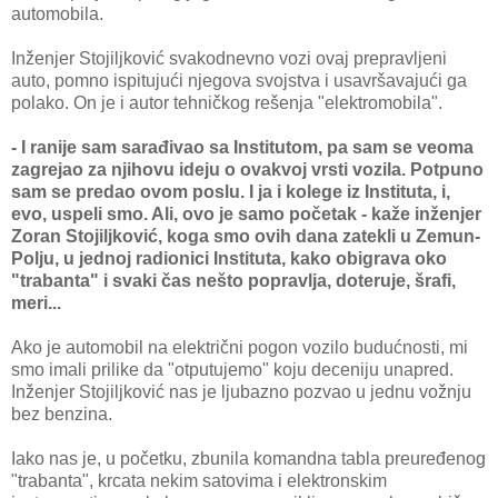
automobila.
Inženjer Stojiljković svakodnevno vozi ovaj prepravljeni
auto, pomno ispitujući njegova svojstva i usavršavajući ga
polako. On je i autor tehničkog rešenja "elektromobila".
- I ranije sam sarađivao sa Institutom, pa sam se veoma
zagrejao za njihovu ideju o ovakvoj vrsti vozila. Potpuno
sam se predao ovom poslu. I ja i kolege iz Instituta, i,
evo, uspeli smo. Ali, ovo je samo početak - kaže inženjer
Zoran Stojiljković, koga smo ovih dana zatekli u Zemun-
Polju, u jednoj radionici Instituta, kako obigrava oko
"trabanta" i svaki čas nešto popravlja, doteruje, šrafi,
meri...
Ako je automobil na električni pogon vozilo budućnosti, mi
smo imali prilike da "otputujemo" koju deceniju unapred.
Inženjer Stojiljković nas je ljubazno pozvao u jednu vožnju
bez benzina.
Iako nas je, u početku, zbunila komandna tabla preuređenog
"trabanta", krcata nekim satovima i elektronskim