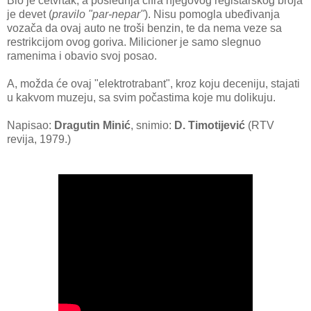
Bio je četvrtak, a poslednja cifra njegovog registarskog broja
je devet (
pravilo "par-nepar"
). Nisu pomogla ubeđivanja
vozača da ovaj auto ne troši benzin, te da nema veze sa
restrikcijom ovog goriva. Milicioner je samo slegnuo
ramenima i obavio svoj posao.
A, možda će ovaj "elektrotrabant", kroz koju deceniju, stajati
u kakvom muzeju, sa svim počastima koje mu dolikuju.
Napisao:
Dragutin Minić
, snimio:
D. Timotijević
(RTV
revija, 1979.)