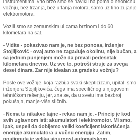
instrumentima, vrlo brzo smo se navikli na pomalo neobičnu
vožnju, bez trzanja, bez urlanja motora, samo uz tiho zujanje
elektromotora.
Vozili smo se zemunskim ulicama brzinom i do 60
kilometara na sat.
- Vidite - pokazivao nam je, ne bez ponosa, inženjer
Stojiljković - ovaj auto ne zagađuje okolinu, nije bučan, a
sa jednim punjenjem može da prevali pedesetak
kilometara dnevno. Uz sve to, potroši struje za svega
deset dinara. Zar nije idealan za gradsku vožnju?
Posle ove vožnje, koja razbija svaki skepticizam, upitali smo
inženjera Stojiljkovića, čega ima specifičnog u njegovom
tehničkom rešenju, jer, zna se, da u svetu ima bezbroj
pokušaja, manje-više sličnih.
-
Nema tu nikakve tajne - rekao nam je. - Princip je kod
svih uglavnom isti: akumulatori i elektromotor. Mi smo,
ipak, uspeli da dobijemo veliki koeficijent iskorišćenja
energije akumulatora u vučnu energiju. Zatim,
postignuta je velika sigurnost automatskom