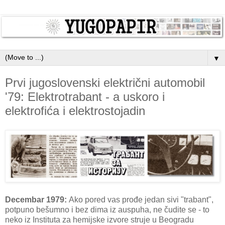
▼
Prvi jugoslovenski električni automobil
'79: Elektrotrabant - a uskoro i
elektrofića i elektrostojadin
Decembar 1979:
Ako pored vas prođe jedan sivi "trabant",
potpuno bešumno i bez dima iz auspuha, ne čudite se - to
neko iz Instituta za hemijske izvore struje u Beogradu