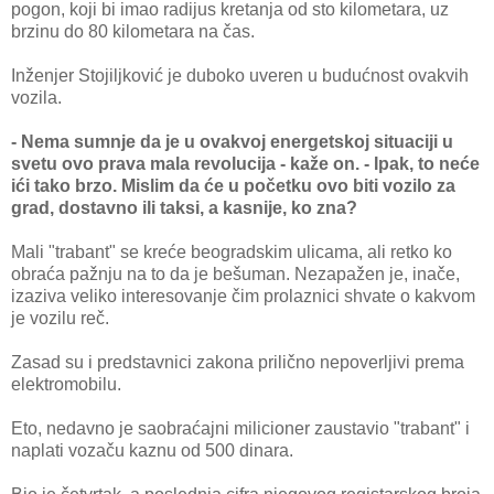
pogon, koji bi imao radijus kretanja od sto kilometara, uz
brzinu do 80 kilometara na čas.
Inženjer Stojiljković je duboko uveren u budućnost ovakvih
vozila.
- Nema sumnje da je u ovakvoj energetskoj situaciji u
svetu ovo prava mala revolucija - kaže on. - Ipak, to neće
ići tako brzo. Mislim da će u početku ovo biti vozilo za
grad, dostavno ili taksi, a kasnije, ko zna?
Mali "trabant" se kreće beogradskim ulicama, ali retko ko
obraća pažnju na to da je bešuman. Nezapažen je, inače,
izaziva veliko interesovanje čim prolaznici shvate o kakvom
je vozilu reč.
Zasad su i predstavnici zakona prilično nepoverljivi prema
elektromobilu.
Eto, nedavno je saobraćajni milicioner zaustavio "trabant" i
naplati vozaču kaznu od 500 dinara.