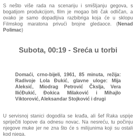
S nešto više rada na scenariju i smišljanju gegova, s
bogatijom produkcijom, film je mogao biti čak odličan, a
ovako je samo dopadljiva razbibriga koja će u sklopu
Filmskog maratona privući brojne gledaoce. (
Nenad
Polimac
)
Subota, 00:19 - Sreća u torbi
Domaći, crno-bijeli, 1961, 85 minuta, režija:
Radivoje Lola Đukić, g
lavne uloge: Mija
Aleksić, Miodrag Petrović Čkslja, Vera
llićĐukić, Đokica Milaković i Mihajlo
Viktorović, Aleksandar Stojković i drugi
U servisnoj stanici dogodila se krađa, ali šef Raka uspije
spriječiti lopove da odnesu novac. Na nesreću, tu počinju
njegove muke jer ne zna što će s milijunima koji su ostali
kod njega.