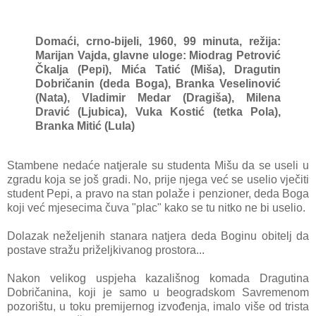
Domaći, crno-bijeli, 1960, 99 minuta, režija:
Marijan Vajda, g
lavne uloge: Miodrag Petrović
Čkalja (Pepi), Mića Tatić (Miša), Dragutin
Dobričanin (deda Boga), Branka Veselinović
(Nata), Vladimir Medar (Dragiša), Milena
Dravić (Ljubica), Vuka Kostić (tetka Pola),
Branka Mitić (Lula)
Stambene nedaće natjerale su studenta Mišu da se useli u
zgradu koja se još gradi. No, prije njega već se uselio vječiti
student Pepi, a pravo na stan polaže i penzioner, deda Boga
koji već mjesecima čuva "plac" kako se tu nitko ne bi uselio.
Dolazak neželjenih stanara natjera deda Boginu obitelj da
postave stražu priželjkivanog prostora...
Nakon velikog uspjeha kazališnog komada Dragutina
Dobričanina, koji je samo u beogradskom Savremenom
pozorištu, u toku premijernog izvođenja, imalo više od trista