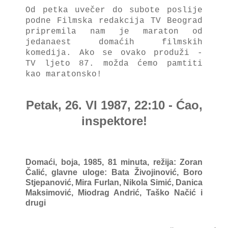
Od petka uvečer do subote poslije
podne Filmska redakcija TV Beograd
pripremila nam je maraton od
jedanaest domaćih filmskih
komedija.
Ako se ovako produži -
TV ljeto 87. možda ćemo pamtiti
kao maratonsko!
Petak, 26. VI 1987, 22:10 - Ćao,
inspektore!
Domaći, boja, 1985, 81 minuta, režija: Zoran
Čalić, g
lavne uloge:
Bata Živojinović, Boro
Stjepanović, Mira Furlan, Nikola Simić, Danica
Maksimović, Miodrag Andrić, Taško Načić i
drugi