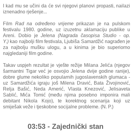
I kad mu se učini da će svi njegovi planovi propasti, nailazi
iznenadno rješenje...
Film
Rad na određeno vrijeme
prikazan je na pulskom
festivalu 1980. godine, uz izuzetnu aklamaciju publike u
Areni. Dobio je
Jelena (Nagrada časopisa Studio - op.
Y.)
kao najbolji film festivala, Ljubiša Samardžić nagrađen je
za najbolju mušku ulogu, a u kinima je bio superiorno
najgledaniji film godine.
Takav uspjeh rezultat je vješte režije Milana Jelića (njegov
šarmantni Tigar već je osvojio
Jelena
dvije godine ranije),
dobre glume nekoliko popularnih jugoslavenskih glumaca -
uz Samardžića igraju još Milena Dravić, Bata Živojinović,
Relja Bašić, Neda Arnerić, Vlasta Knezović, Jelisaveta
Sablić, Mića Tomić (među njima posebno imponira mali
debitant Nikola Kojo), te korektnog scenarija koji uz
smiješak veže i tjeskobne socijalne probleme. (N. P.)
03:53 - Zajednički stan