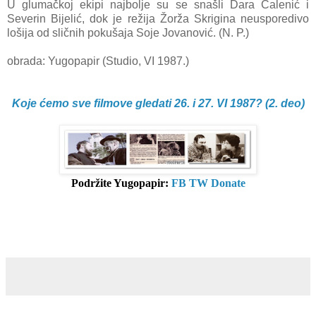
U glumačkoj ekipi najbolje su se snašli Dara Čalenić i
Severin Bijelić, dok je režija Žorža Skrigina neusporedivo
lošija od sličnih pokušaja Soje Jovanović. (N. P.)
obrada: Yugopapir (Studio, VI 1987.)
Koje ćemo sve filmove gledati 26. i 27. VI 1987? (2. deo)
Podržite Yugopapir:
FB
TW
Donate