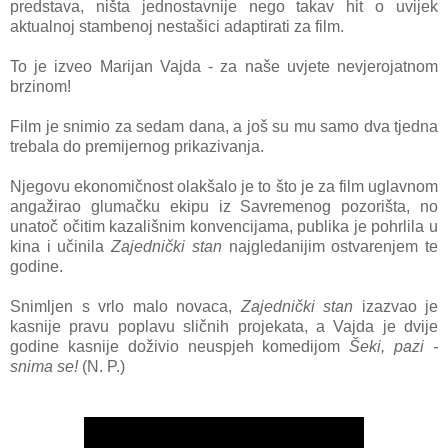
predstava, ništa jednostavnije nego takav hit o uvijek
aktualnoj stambenoj nestašici adaptirati za film.
To je izveo Marijan Vajda - za naše uvjete nevjerojatnom
brzinom!
Film je snimio za sedam dana, a još su mu samo dva tjedna
trebala do premijernog prikazivanja.
Njegovu ekonomičnost olakšalo je to što je za film uglavnom
angažirao glumačku ekipu iz Savremenog pozorišta, no
unatoč očitim kazališnim konvencijama, publika je pohrlila u
kina i učinila
Zajednički stan
najgledanijim ostvarenjem te
godine.
Snimljen s vrlo malo novaca,
Zajednički stan
izazvao je
kasnije pravu poplavu sličnih projekata, a Vajda je dvije
godine kasnije doživio neuspjeh komedijom
Šeki, pazi -
snima se!
(N. P.)