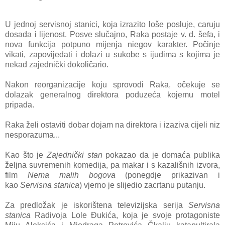
U jednoj servisnoj stanici, koja izrazito loše posluje, caruju
dosada i lijenost. Posve slučajno, Raka postaje v. d. šefa, i
nova funkcija potpuno mijenja niegov karakter. Počinje
vikati, zapovijedati i dolazi u sukobe s ijudima s kojima je
nekad zajednički dokoličario.
Nakon reorganizacije koju sprovodi Raka, očekuje se
dolazak generalnog direktora poduzeća kojemu motel
pripada.
Raka želi ostaviti dobar dojam na direktora i izaziva cijeli niz
nesporazuma...
Kao što je
Zajednički stan
pokazao da je domaća publika
željna suvremenih komedija, pa makar i s kazališnih izvora,
film
Nema malih bogova
(ponegdje prikazivan i
kao
Servisna stanica
) vjerno je slijedio zacrtanu putanju.
Za predložak je iskorištena televizijska serija
Servisna
stanica
Radivoja Lole Đukića, koja je svoje protagoniste