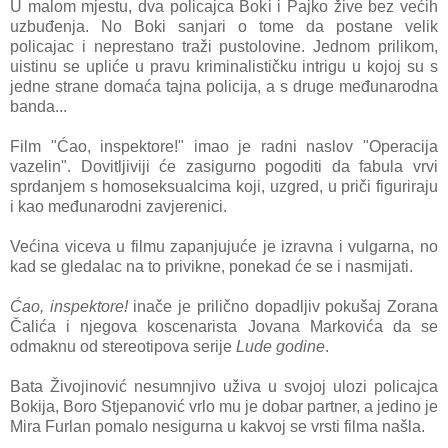
U malom mjestu, dva policajca Boki i Pajko žive bez većih
uzbuđenja. No Boki sanjari o tome da postane velik
policajac i neprestano traži pustolovine. Jednom prilikom,
uistinu se upliće u pravu kriminalističku intrigu u kojoj su s
jedne strane domaća tajna policija, a s druge međunarodna
banda...
Film "Ćao, inspektore!" imao je radni naslov "Operacija
vazelin". Dovitljiviji će zasigurno pogoditi da fabula vrvi
sprdanjem s homoseksualcima koji, uzgred, u priči figuriraju
i kao međunarodni zavjerenici.
Većina viceva u filmu zapanjujuće je izravna i vulgarna, no
kad se gledalac na to privikne, ponekad će se i nasmijati.
Ćao, inspektore!
inače je prilično dopadljiv pokušaj Zorana
Čalića i njegova koscenarista Jovana Markovića da se
odmaknu od stereotipova serije
Lude godine
.
Bata Živojinović nesumnjivo uživa u svojoj ulozi policajca
Bokija, Boro Stjepanović vrlo mu je dobar partner, a jedino je
Mira Furlan pomalo nesigurna u kakvoj se vrsti filma našla.