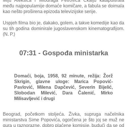
Miju Aleksića i Miodraga Petrovića Čkalju katapultirala
među najpopularnije domaće komičare, a fabula se doimala
kao nešto proširena epizoda televizijske serije.
Uspjeh filma bio je, dakako, golem, a takve komedije kao da
su tih godina dominirale jugoslavenskom kinematografijom.
(N. P.)
07:31 - Gospođa ministarka
Domaći, boja, 1958, 92 minute, režija: Žorž
Skrigin, g
lavne uloge: Marica Popović-
Pavlović, Milena Dapčević, Severin Bijelić,
Slobodan Milević, Dara Čalenić, Mirko
Milisavljević i drugi
Beograd, početkom stoljeća. Živka, supruga načelnika
ministarstva Sime Popovića, ogorčena je što joj se muž ne
gura u raznorazne, dobro plaćene komisije, budući da se od