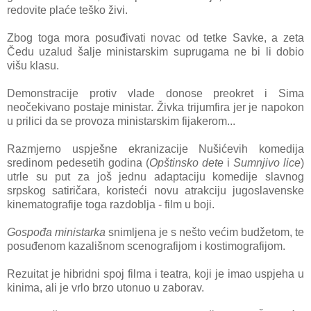
redovite plaće teško živi.
Zbog toga mora posuđivati novac od tetke Savke, a zeta
Čedu uzalud šalje ministarskim suprugama ne bi li dobio
višu klasu.
Demonstracije protiv vlade donose preokret i Sima
neočekivano postaje ministar. Živka trijumfira jer je napokon
u prilici da se provoza ministarskim fijakerom...
Razmjerno uspješne ekranizacije Nušićevih komedija
sredinom pedesetih godina (
Opštinsko dete
i
Sumnjivo lice
)
utrle su put za još jednu adaptaciju komedije slavnog
srpskog satiričara, koristeći novu atrakciju jugoslavenske
kinematografije toga razdoblja - film u boji.
Gospođa ministarka
snimljena je s nešto većim budžetom, te
posuđenom kazališnom scenografijom i kostimografijom.
Rezuitat je hibridni spoj filma i teatra, koji je imao uspjeha u
kinima, ali je vrlo brzo utonuo u zaborav.