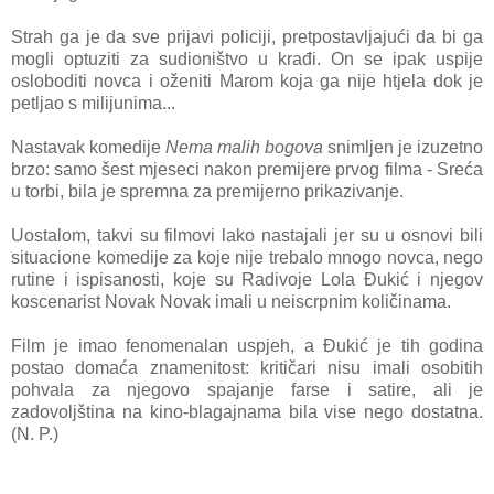
Strah ga je da sve prijavi policiji, pretpostavljajući da bi ga
mogli optuziti za sudioništvo u krađi. On se ipak uspije
osloboditi novca i oženiti Marom koja ga nije htjela dok je
petljao s milijunima...
Nastavak komedije
Nema malih bogova
snimljen je izuzetno
brzo: samo šest mjeseci nakon premijere prvog filma - Sreća
u torbi, bila je spremna za premijerno prikazivanje.
Uostalom, takvi su filmovi lako nastajali jer su u osnovi bili
situacione komedije za koje nije trebalo mnogo novca, nego
rutine i ispisanosti, koje su Radivoje Lola Đukić i njegov
koscenarist Novak Novak imali u neiscrpnim količinama.
Film je imao fenomenalan uspjeh, a Đukić je tih godina
postao domaća znamenitost: kritičari nisu imali osobitih
pohvala za njegovo spajanje farse i satire, ali je
zadovoljština na kino-blagajnama bila vise nego dostatna.
(N. P.)