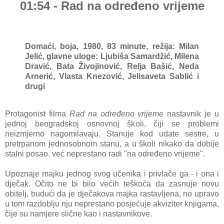
01:54 - Rad na određeno vrijeme
Domaći, boja, 1980, 83 minute, režija: Milan
Jelić, g
lavne uloge: Ljubiša Samardžić, Milena
Dravić, Bata Živojinović, Relja Bašić, Neda
Arnerić, Vlasta Knezović, Jelisaveta Sablić i
drugi
Protagonist filma
Rad na određeno vrijeme
nastavnik je u
jednoj beogradskoj osnovnoj školi, čiji se problemi
neizmjerno
nagomilavaju. Stanuje kod udate sestre, u
pretrpanom jednosobnom stanu, a u školi nikako da dobije
stalni posao, već neprestano radi "na određeno vrijeme".
Upoznaje majku jednog svog učenika i privlače ga - i ona i
dječak. Očito ne bi bilo većih teškoća da zasnuje novu
obitelj, budući da je dječakova majka rastavljena, no upravo
u tom razdoblju nju neprestano posjećuje akviziter knjigama,
čije su namjere slične kao i nastavnikove.