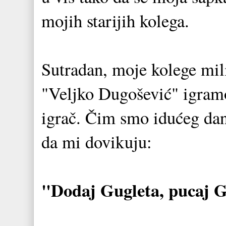
mojih starijih kolega.
Sutradan, moje kolege mili
"Veljko Dugošević" igramo
igrač. Čim smo idućeg dan
da mi dovikuju:
"Dodaj Gugleta, pucaj G