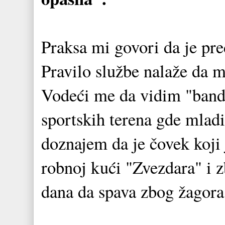
Praksa mi govori da je pr
Pravilo službe nalaže da 
Vodeći me da vidim "band
sportskih terena gde mladi
doznajem da je čovek koji
robnoj kući "Zvezdara" i 
dana da spava zbog žagora