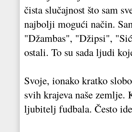
čista slučajnost što sam s
najbolji mogući način. S
"Džambas", "Džipsi", "Sić
ostali. To su sada ljudi ko
Svoje, ionako kratko slob
svih krajeva naše zemlje.
ljubitelj fudbala. Često i