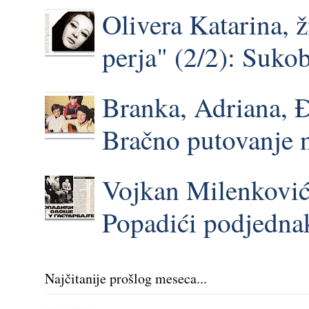
Olivera Katarina, 
perja" (2/2): Suk
Branka, Adriana, 
Bračno putovanje 
Vojkan Milenković,
Popadići podjednak
Najčitanije prošlog meseca...