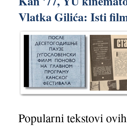
Kan '77, YU kinemato
Vlatka Gilića: Isti fi
Popularni tekstovi ovih