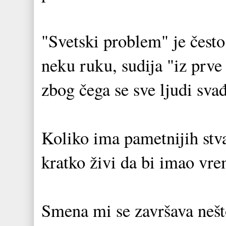
"Svetski problem" je često
neku ruku, sudija "iz prve
zbog čega se sve ljudi svađ
Koliko ima pametnijih stva
kratko živi da bi imao vre
Smena mi se završava nešto