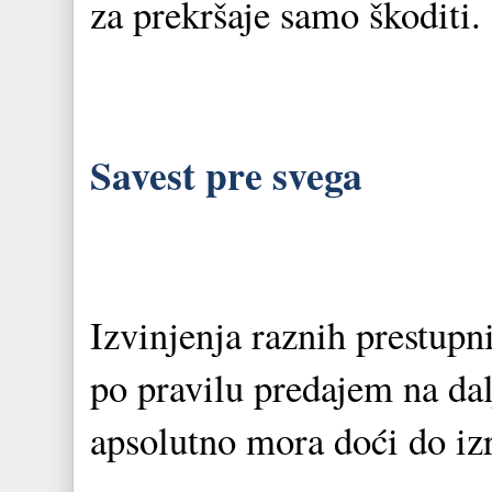
za prekršaje samo škoditi.
Savest pre svega
Izvinjenja raznih prestup
po pravilu predajem na da
apsolutno mora doći do izr