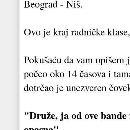
Beograd - Niš.
Ovo je kraj radničke klase
Pokušaću da vam opišem je
počeo oko 14 časova i tam
dotrčao je unezveren čove
"Druže, ja od ove bande 
opasna".