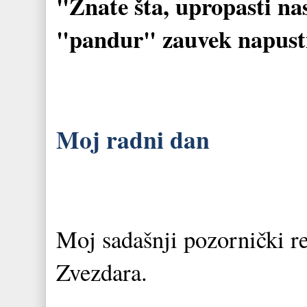
"Znate šta, upropasti nas
"pandur" zauvek napusti
Moj radni dan
Moj sadašnji pozornički re
Zvezdara.