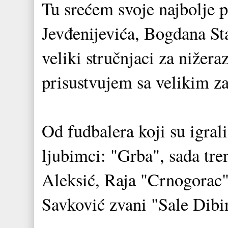
Tu srećem svoje najbolje p
Jevđenijevića, Bogdana Sta
veliki stručnjaci za nižer
prisustvujem sa velikim z
Od fudbalera koji su igrali
ljubimci: "Grba", sada tre
Aleksić, Raja "Crnogorac" 
Savković zvani "Sale Dibi