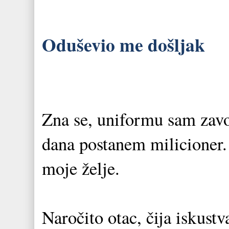
Oduševio me došljak
Zna se, uniformu sam zavol
dana postanem milicioner. 
moje želje.
Naročito otac, čija iskus