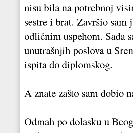
nisu bila na potrebnoj visi
sestre i brat. Završio sam
odličnim uspehom. Sada s
unutrašnjih poslova u Sre
ispita do diplomskog.
A znate zašto sam dobio n
Odmah po dolasku u Beog