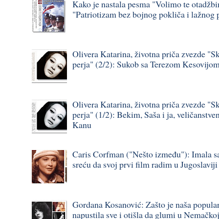
Kako je nastala pesma "Volimo te otadžbi
"Patriotizam bez bojnog pokliča i lažnog 
Olivera Katarina, životna priča zvezde "S
perja" (2/2): Sukob sa Terezom Kesovijo
Olivera Katarina, životna priča zvezde "S
perja" (1/2): Bekim, Saša i ja, veličanstve
Kanu
Caris Corfman ("Nešto između"): Imala s
sreću da svoj prvi film radim u Jugoslavij
Gordana Kosanović: Zašto je naša popula
napustila sve i otišla da glumi u Nemačko