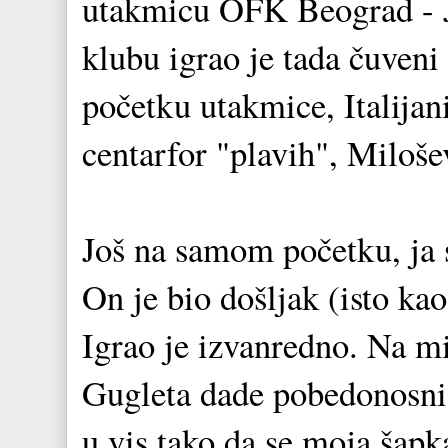
utakmicu OFK Beograd - J
klubu igrao je tada čuven
početku utakmice, Italijan
centarfor "plavih", Milošev
Još na samom početku, ja 
On je bio došljak (isto kao
Igrao je izvanredno. Na mi
Gugleta dade pobedonosni 
u vis tako da se moja šapk