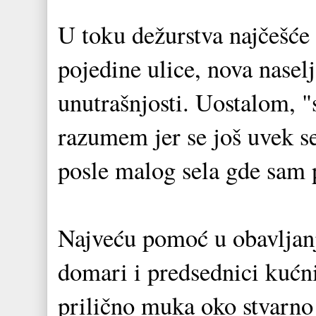
U toku dežurstva najčešće
pojedine ulice, nova naselj
unutrašnjosti. Uostalom, "s
razumem jer se još uvek s
posle malog sela gde sam p
Najveću pomoć u obavljan
domari i predsednici kućn
prilično muka oko stvarno 