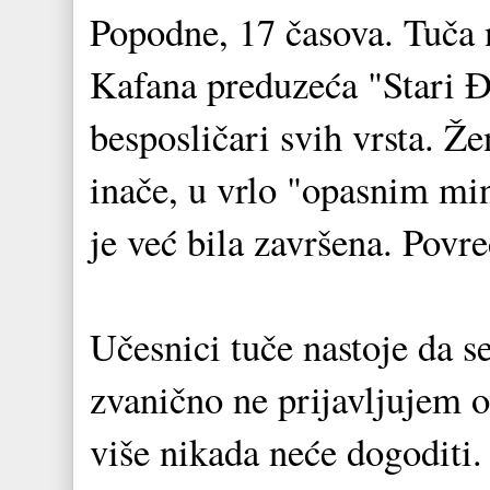
Popodne, 17 časova. Tuča 
Kafana preduzeća "Stari Đe
besposličari svih vrsta. Ž
inače, u vrlo "opasnim min
je već bila završena. Povre
Učesnici tuče nastoje da
zvanično ne prijavljujem o
više nikada neće dogoditi. 