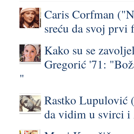
Caris Corfman ("N
sreću da svoj prvi 
Kako su se zavoljel
Gregorić '71: "Bož
"
Rastko Lupulović (
da vidim u svirci 