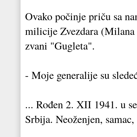
Ovako počinje priču sa na
milicije Zvezdara (Milan
zvani "Gugleta".
- Moje generalije su slede
... Rođen 2. XII 1941. u s
Srbija. Neoženjen, samac,