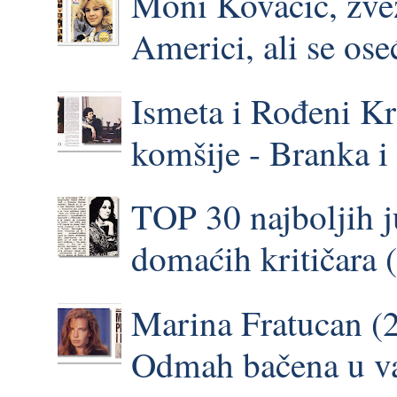
Moni Kovačič, zve
Americi, ali se o
Ismeta i Rođeni Kr
komšije - Branka 
TOP 30 najboljih 
domaćih kritičara 
Marina Fratucan (2
Odmah bačena u vat