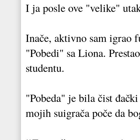
I ja posle ove "velike" ut
Inače, aktivno sam igrao 
"Pobedi" sa Liona. Presta
studentu.
"Pobeda" je bila čist đački
mojih suigrača poče da bo