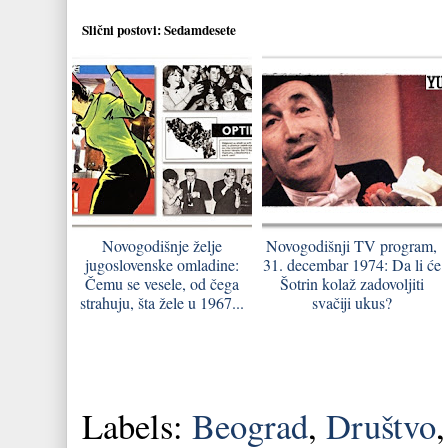
Slični postovi:
Sedamdesete
Novogodišnje želje
Novogodišnji TV program,
jugoslovenske omladine:
31. decembar 1974: Da li će
Čemu se vesele, od čega
Šotrin kolaž zadovoljiti
strahuju, šta žele u 1967...
svačiji ukus?
Labels:
Beograd
,
Društvo