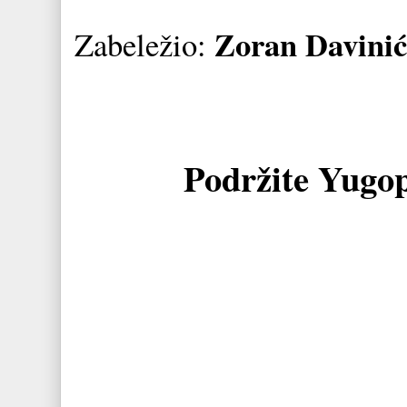
Zoran Davinić
Zabeležio:
Podržite Yugo