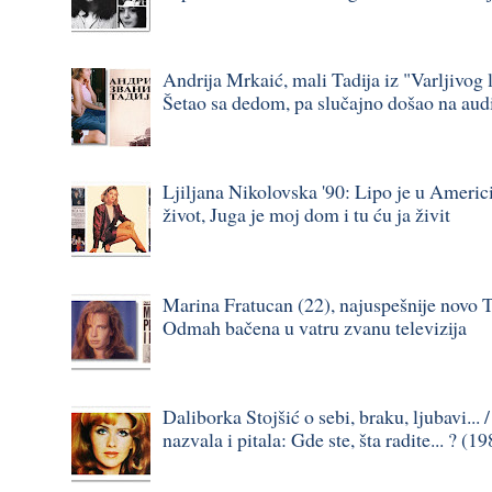
Andrija Mrkaić, mali Tadija iz "Varljivog l
Šetao sa dedom, pa slučajno došao na audi
Ljiljana Nikolovska '90: Lipo je u Americi,
život, Juga je moj dom i tu ću ja živit
Marina Fratucan (22), najuspešnije novo T
Odmah bačena u vatru zvanu televizija
Daliborka Stojšić o sebi, braku, ljubavi... 
nazvala i pitala: Gde ste, šta radite... ? (1