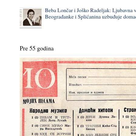
Beba Lončar i Joško Radeljak: Ljubavna 
Beograđanke i Splićanina uzbuđuje domaću
Pre 55 godina