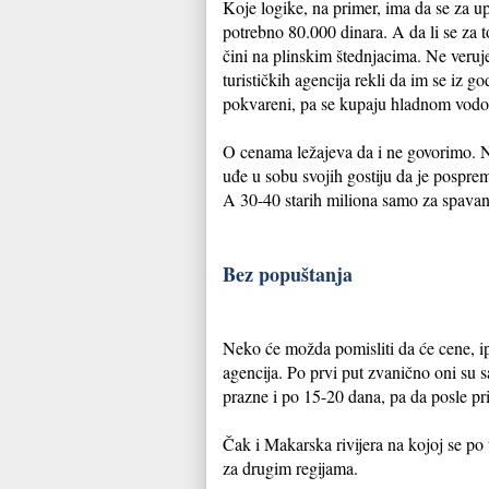
Koje logike, na primer, ima da se za u
potrebno 80.000 dinara. A da li se za to
čini na plinskim štednjacima. Ne veruj
turističkih agencija rekli da im se iz go
pokvareni, pa se kupaju hladnom vod
O cenama ležajeva da i ne govorimo. N
uđe u sobu svojih gostiju da je pospremi
A 30-40 starih miliona samo za spavanj
Bez popuštanja
Neko će možda pomisliti da će cene, ipa
agencija. Po prvi put zvanično oni su s
prazne i po 15-20 dana, pa da posle pri
Čak i Makarska rivijera na kojoj se po 
za drugim regijama.