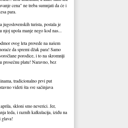
vanje cena" ne treba sumnjati da će i
kesa para.
jugoslovenskih turista, postala je
 u njoj upola manje nego kod nas...
 odmor ovog leta provede na našem
moraće da spremi džak para! Samo
oročlane porodice, i to na skromniji
dnu prosečnu platu! Naravno, bez
inama, tradicionalno prvi put
stavno videti šta sve sačinjava
aprila, skloni smo neverici. Jer,
ja leda, i raznih kalkulacija, iziđu na
i glava!