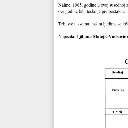
Naime, 1985. godine u ovoj susednoj ze
ove godine biti, teško je pretpostaviti.
Tek, sve u svemu, našim ljudima se loš
Ljiljana Matejić-Vučković
Napisala: