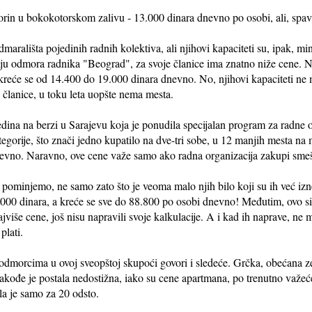
Morin u bokokotorskom zalivu - 13.000 dinara dnevno po osobi, ali, spav
marališta pojedinih radnih kolektiva, ali njihovi kapaciteti su, ipak, 
ju odmora radnika "Beograd", za svoje članice ima znatno niže cene. Na
reće se od 14.400 do 19.000 dinara dnevno. No, njihovi kapaciteti ne 
e članice, u toku leta uopšte nema mesta.
edina na berzi u Sarajevu koja je ponudila specijalan program za radne o
gorije, što znači jedno kupatilo na dve-tri sobe, u 12 manjih mesta na
nevno. Naravno, ove cene važe samo ako radna organizacija zakupi smeš
ominjemo, ne samo zato što je veoma malo njih bilo koji su ih već iznel
00 dinara, a kreće se sve do 88.800 po osobi dnevno! Međutim, ovo sigu
najviše cene, još nisu napravili svoje kalkulacije. A i kad ih naprave, ne
plati.
odmorcima u ovoj sveopštoj skupoći govori i sledeće. Grčka, obećana ze
takođe je postala nedostižna, iako su cene apartmana, po trenutno važeć
la je samo za 20 odsto.