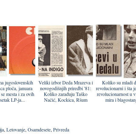
ma jugoslovenskih
Veliki izbor Deda Mrazeva i
Koliko su mladi 
ca ploča, januara
novogodišnjih priredbi '81:
revolucionarni i šta j
 se mesta i za ovih
Koliko zarađuju Taško
revolucionarnost u 
setak LP-ja...
Načić, Kockica, Ršum
mira i blagostan
ija
,
Letovanje
,
Osamdesete
,
Privreda