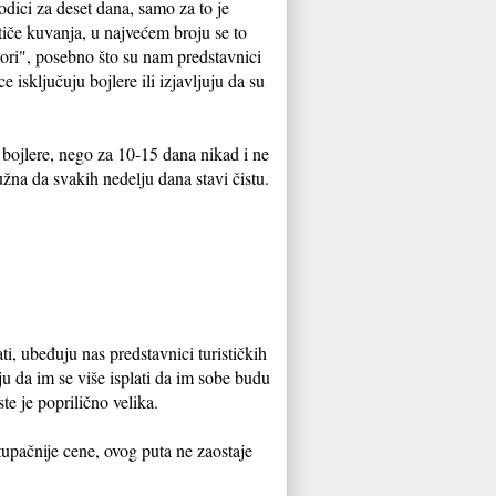
dici za deset dana, samo za to je
 tiče kuvanja, u najvećem broju se to
gori", posebno što su nam predstavnici
e isključuju bojlere ili izjavljuju da su
bojlere, nego za 10-15 dana nikad i ne
dužna da svakih nedelju dana stavi čistu.
ti, ubeđuju nas predstavnici turističkih
ju da im se više isplati da im sobe budu
te je poprilično velika.
stupačnije cene, ovog puta ne zaostaje