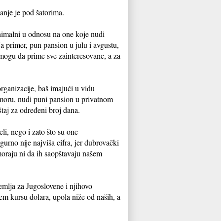
anje je pod šatorima.
minimalni u odnosu na one koje nudi
 primer, pun pansion u julu i avgustu,
mogu da prime sve zainteresovane, a za
rganizacije, baš imajući u vidu
 moru, nudi puni pansion u privatnom
taj za određeni broj dana.
i, nego i zato što su one
rno nije najviša cifra, jer dubrovački
 moraju ni da ih saopštavaju našem
mlja za Jugoslovene i njihovo
em kursu dolara, upola niže od naših, a