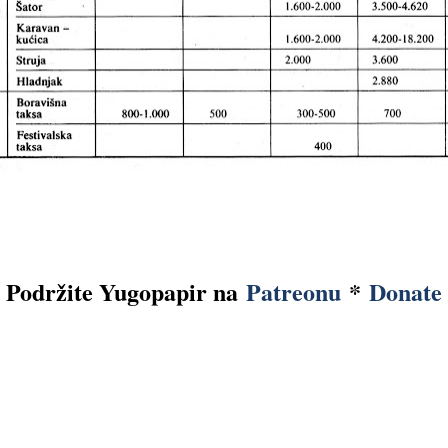
Podržite Yugopapir na
Patreonu
*
Donate