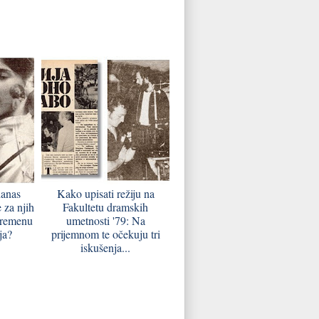
danas
Kako upisati režiju na
e za njih
Fakultetu dramskih
vremenu
umetnosti '79: Na
ja?
prijemnom te očekuju tri
iskušenja...