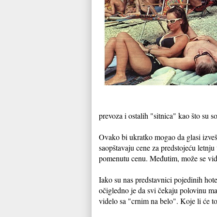
prevoza i ostalih "sitnica" kao što su so
Ovako bi ukratko mogao da glasi izvešt
saopštavaju cene za predstojeću letnju 
pomenutu cenu. Međutim, može se videt
Iako su nas predstavnici pojedinih hotel
očigledno je da svi čekaju polovinu maj
videlo sa "crnim na belo". Koje li će to