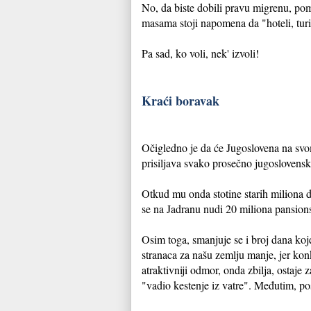
No, da biste dobili pravu migrenu, po
masama stoji napomena da "hoteli, turis
Pa sad, ko voli, nek' izvoli!
Kraći boravak
Očigledno je da će Jugoslovena na svom
prisiljava svako prosečno jugoslovensk
Otkud mu onda stotine starih miliona da
se na Jadranu nudi 20 miliona pansions
Osim toga, smanjuje se i broj dana koje
stranaca za našu zemlju manje, jer konk
atraktivniji odmor, onda zbilja, ostaje
"vadio kestenje iz vatre". Međutim, po