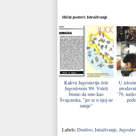
Slični postovi:
Istraživanje
Kakvu Jugoslaviju žele
U izlozi
Jugosloveni '89: Voleli
prodavni
bismo da smo kao
'79, našlo
Švajcarska, "jer se u njoj ne
pede
ratuje"
Labels:
Društvo
,
Istraživanje
,
Jugoslav