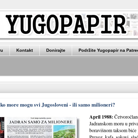
ru
Kontakt
Donirajte
Podržite Yugopapir na Patr
ko more mogu svi Jugosloveni - ili samo milioneri?
April 1988:
Četvoročlano
Jadranskom moru u priva
boravišnom taksom biće p
Prevoz, kafa, sokovi, sla