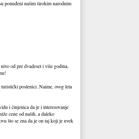
i su ponuđeni našim širokim narodnim
nivo od pre dvadeset i više godina,
nu!
turistički poslenici. Naime, ovog leta
du i činjenica da je i interesovanje
 niže cene od naših, a daleko
vu što se zna da je on taj koji je uvek