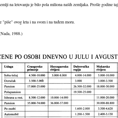
mlji na letovanju je bilo pola miliona naših zemljaka. Prošle godine taj
e "piše" ovog leta i na svom i na tuđem moru.
(Nada, 1988.)