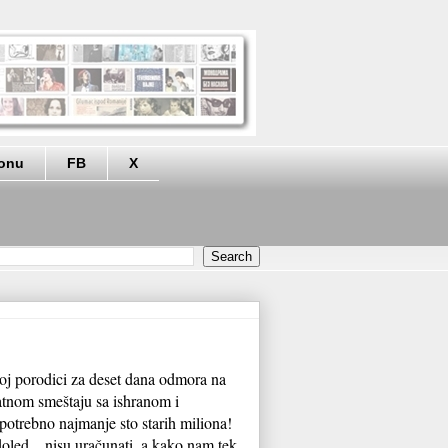
eonu
FB
X
j porodici za deset dana odmora na
tnom smeštaju sa ishranom i
otrebno najmanje sto starih miliona!
doled... nisu uračunati, a kako nam tek