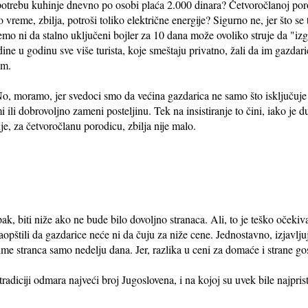
potrebu kuhinje dnevno po osobi plaća 2.000 dinara? Četvoročlanoj poro
 vreme, zbilja, potroši toliko električne energije? Sigurno ne, jer što se
emo ni da stalno uključeni bojler za 10 dana može ovoliko struje da "iz
dine u godinu sve više turista, koje smeštaju privatno, žali da im gazdaric
om.
o, moramo, jer svedoci smo da većina gazdarica ne samo što isključuje 
 ili dobrovoljno zameni posteljinu. Tek na insistiranje to čini, iako je 
e, za četvoročlanu porodicu, zbilja nije malo.
k, biti niže ako ne bude bilo dovoljno stranaca. Ali, to je teško očekiva
aopštili da gazdarice neće ni da čuju za niže cene. Jednostavno, izjavlju
me stranca samo nedelju dana. Jer, razlika u ceni za domaće i strane gos
tradiciji odmara najveći broj Jugoslovena, i na kojoj su uvek bile najpri