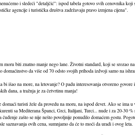
menućemo i sledeći "detaljčić": ispod tabela gotovo svih cenovnika koj
tičke agencije i turistička društva zadržavaju pravo izmjena cijena".
 moru biti znatno manje nego lane. Životni standard, koji se srozao na 
o domaćinstvo da više od 70 odsto svojih prihoda izdvoji samo na ishra
 bi išao na more, na letovanje? O padu interesovanja otvoreno govore i 
kih dana, a tražnja je za četvrtinu manja!
 domaći turisti žele da provedu na moru, na ispod devet. Ako se ima u vi
urenti sa Mediterana Španci, Grci, Italijani, Turci... nude i za 20-30 %
 za čuđenje zašto se nije nešto povoljnije ponudilo domaćem gostu. Pogoto
sle saznavanja ovih cena, sumnjamo da će to moći da uradi i ovog leta.