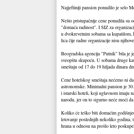
Najjeftiniji pansion ponudilo je selo 
Nešto pristupačnije cene ponudila su od
"domaća radinost". I SIZ za organizaci
u dvokrevetnim sobama sa kupatilom, k
lica čije radne organizacije nisu njihov
Beogradska agencija "Putnik" bila je j
sveopštu skupoću. U sobama druge kate
smeštaju od 17 do 19 hiljada dinara d
Cene hotelskog smeštaja nećemo ni da p
astronomske. Minimalni pansion je 30.0
i istarski hoteli, koji uglavnom imaju 
narodu, jer on to sigurno neće moći da 
Koliko će teško biti domaćim godišnje
letovanje poslednjih nekoliko godina, 
hrana u odnosu na prošlo leto poskupe