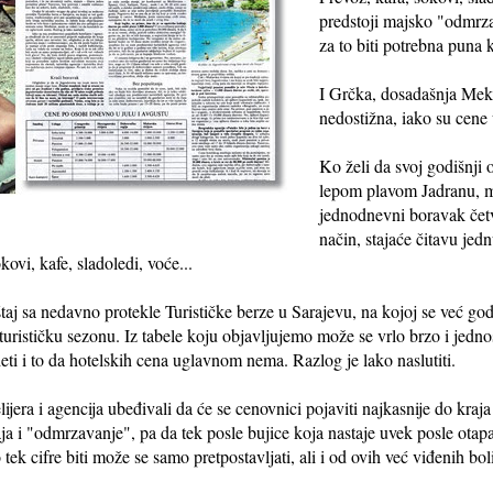
predstoji majsko "odmrza
za to biti potrebna puna 
I Grčka, dosadašnja Meka 
nedostižna, iako su cene
Ko želi da svoj godišnji
lepom plavom Jadranu, 
jednodnevni boravak četv
način, stajaće čitavu je
kovi, kafe, sladoledi, voće...
aj sa nedavno protekle Turističke berze u Sarajevu, na kojoj se već god
turističku sezonu. Iz tabele koju objavljujemo može se vrlo brzo i jedno
i i to da hotelskih cena uglavnom nema. Razlog je lako naslutiti.
ijera i agencija ubeđivali da će se cenovnici pojaviti najkasnije do kraja 
a i "odmrzavanje", pa da tek posle bujice koja nastaje uvek posle otapan
 tek cifre biti može se samo pretpostavljati, ali i od ovih već viđenih bol