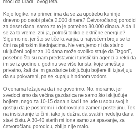
moći da uradi i ovog leta.
Koje logike, na primer, ima da se za upotrebu kuhinje
dnevno po osobi plaća 2.000 dinara? Četvoročlanoj porodici
za deset dana, samo za to je potrebno 80.000 dinara. A da li
se za to vreme, zbilja, potroši toliko električne energije?
Sigurno ne, jer što se tiče kuvanja, u najvećem broju se to
čini na plinskim štednjacima. Ne verujemo ni da stalno
uključeni bojler za 10 dana može ovoliko struje da "izgori",
posebno što su nam predstavnici turističkih agencija rekli da
im se iz godine u godinu sve više turista, koje smeštaju
privatno, žali da im gazdarice isključuju bojlere ili izjavljuju
da su pokvareni, pa se kupaju hladnom vodom.
O cenama ležajeva da i ne govorimo. No, moramo, jer
svedoci smo da većina gazdarica ne samo što isključuje
bojlere, nego za 10-15 dana nikad i ne uđe u sobu svojih
gostiju da je pospremi ili dobrovoljno zameni posteljinu. Tek
na insistiranje to čini, iako je dužna da svakih nedelju dana
stavi čistu. A 30-40 starih miliona samo za spavanje, za
četvoročlanu porodicu, zbilja nije malo.