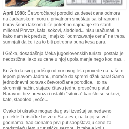
April 1988:
Četvoročlanoj porodici za deset dana odmora
na Jadranskom moru u privatnom smeštaju sa ishranom i
boravišnom taksom biće potrebno najmanje sto starih
miliona! Prevoz, kafa, sokovi, sladoled... nisu uračunati, a
kako nam tek predstoji majsko "odmrzavanje cena" ne treba
sumnjati da će i za to biti potrebna puna kesa para.
I Grčka, dosadašnja Meka jugoslovenskih turista, postala je
nedostižna, iako su cene u njoj upola manje nego kod nas...
Ko želi da svoj godišnji odmor ovog leta provede na našem
lepom plavom Jadranu, moraće da spremi džak para! Samo
jednodnevni boravak četvoročlane porodice, i to na
skromniji način, stajaće čitavu jednu prosečnu platu!
Naravno, bez prevoza i ostalih "sitnica" kao što su sokovi,
kafe, sladoledi, voće...
Ovako bi ukratko mogao da glasi izveštaj sa nedavno
protekle Turističke berze u Sarajevu, na kojoj se već
godinama, tradicionalno prvi put saopštavaju cene za
predstojeću letnju turističku sezonu. Iz tabele koju