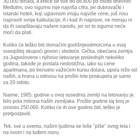
30.000 dinara, a kreće se sve do 88.800 po osobi dnevno!
Međutim, ovo sigurno nije najviša cifra, jer dubrovački i
istarski hoteli, koji uglavnom imaju najviše cene, još nisu
napravili svoje kalkulacije. A i kad ih naprave, ne moraju ni
da ih saopštavaju našem narodu, jer on to sigurno neće
moći da plati.
Koliko će teško biti domaćim godišnjeodmorcima u ovoj
sveopštoj skupoći govori i sledeće. Grčka, obećana zemlja
za Jugoslovene i njihovo letovanje poslednjih nekoliko
godina, takođe je postala nedostižna, iako su cene
apartmana, po trenutno važećem kursu dolara, upola niže od
naših, a hrana u odnosu na prošlo leto poskupela je samo
za 20 odsto.
Naime, 1985. godine u ovoj susednoj zemlji na letovanju je
bilo pola miliona naših zemljaka. Prošle godine taj broj je
iznosio 250.000. Koliko će ih ove godine biti, teško je
pretpostaviti.
Tek, sve u svemu, našim ljudima se loše "piše" ovog leta i
na svom i na tuđem moru.