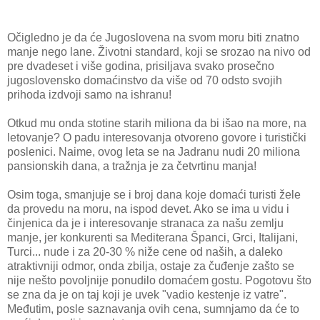
Očigledno je da će Jugoslovena na svom moru biti znatno
manje nego lane. Životni standard, koji se srozao na nivo od
pre dvadeset i više godina, prisiljava svako prosečno
jugoslovensko domaćinstvo da više od 70 odsto svojih
prihoda izdvoji samo na ishranu!
Otkud mu onda stotine starih miliona da bi išao na more, na
letovanje? O padu interesovanja otvoreno govore i turistički
poslenici. Naime, ovog leta se na Jadranu nudi 20 miliona
pansionskih dana, a tražnja je za četvrtinu manja!
Osim toga, smanjuje se i broj dana koje domaći turisti žele
da provedu na moru, na ispod devet. Ako se ima u vidu i
činjenica da je i interesovanje stranaca za našu zemlju
manje, jer konkurenti sa Mediterana Španci, Grci, Italijani,
Turci... nude i za 20-30 % niže cene od naših, a daleko
atraktivniji odmor, onda zbilja, ostaje za čuđenje zašto se
nije nešto povoljnije ponudilo domaćem gostu. Pogotovu što
se zna da je on taj koji je uvek "vadio kestenje iz vatre".
Međutim, posle saznavanja ovih cena, sumnjamo da će to