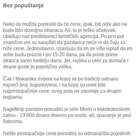
Bez popuštanja
Neko će možda pomisliti da će cene, ipak, biti niže ako ne
bude bilo dovoljno stranaca. Ali, to je teško očekivati,
ubeđuju nas predstavnici turističkih agencija. Po prvi put
zvanično oni su saopštili da gazdarice neće ni da čuju za
niže cene. Jednostavno, izjavljuju da im se više isplati da im
sobe budu prazne i po 15-20 dana, pa da posle prime
stranca samo nedelju dana. Jer, razlika u ceni za domaće i
strane goste je poprilično velika.
Čak i Makarska rivijera na kojoj se po tradiciji odmara
najveći broj Jugoslovena, i na kojoj su uvek bile
najpristupačnije cene, ovog puta ne zaostaje za drugim
regijama.
Najjeftiniji pansion ponudilo je selo Morin u bokokotorskom
zalivu - 13.000 dinara dnevno po osobi, ali, spavanje je pod
šatorima.
Nešto pristupačnije cene ponudila su odmarališta pojedinih