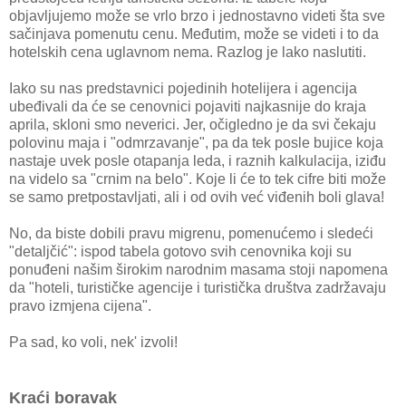
objavljujemo može se vrlo brzo i jednostavno videti šta sve
sačinjava pomenutu cenu. Međutim, može se videti i to da
hotelskih cena uglavnom nema. Razlog je lako naslutiti.
Iako su nas predstavnici pojedinih hotelijera i agencija
ubeđivali da će se cenovnici pojaviti najkasnije do kraja
aprila, skloni smo neverici. Jer, očigledno je da svi čekaju
polovinu maja i "odmrzavanje", pa da tek posle bujice koja
nastaje uvek posle otapanja leda, i raznih kalkulacija, iziđu
na videlo sa "crnim na belo". Koje li će to tek cifre biti može
se samo pretpostavljati, ali i od ovih već viđenih boli glava!
No, da biste dobili pravu migrenu, pomenućemo i sledeći
"detaljčić": ispod tabela gotovo svih cenovnika koji su
ponuđeni našim širokim narodnim masama stoji napomena
da "hoteli, turističke agencije i turistička društva zadržavaju
pravo izmjena cijena".
Pa sad, ko voli, nek' izvoli!
Kraći boravak