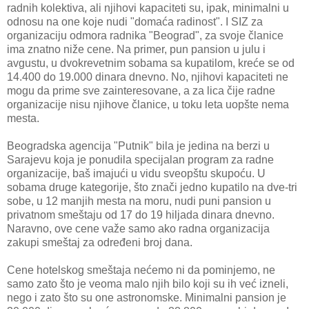
radnih kolektiva, ali njihovi kapaciteti su, ipak, minimalni u
odnosu na one koje nudi "domaća radinost". I SIZ za
organizaciju odmora radnika "Beograd", za svoje članice
ima znatno niže cene. Na primer, pun pansion u julu i
avgustu, u dvokrevetnim sobama sa kupatilom, kreće se od
14.400 do 19.000 dinara dnevno. No, njihovi kapaciteti ne
mogu da prime sve zainteresovane, a za lica čije radne
organizacije nisu njihove članice, u toku leta uopšte nema
mesta.
Beogradska agencija "Putnik" bila je jedina na berzi u
Sarajevu koja je ponudila specijalan program za radne
organizacije, baš imajući u vidu sveopštu skupoću. U
sobama druge kategorije, što znači jedno kupatilo na dve-tri
sobe, u 12 manjih mesta na moru, nudi puni pansion u
privatnom smeštaju od 17 do 19 hiljada dinara dnevno.
Naravno, ove cene važe samo ako radna organizacija
zakupi smeštaj za određeni broj dana.
Cene hotelskog smeštaja nećemo ni da pominjemo, ne
samo zato što je veoma malo njih bilo koji su ih već izneli,
nego i zato što su one astronomske. Minimalni pansion je