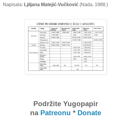
Napisala:
Ljiljana Matejić-Vučković
(Nada, 1988.)
Podržite Yugopapir
na
Patreonu
*
Donate