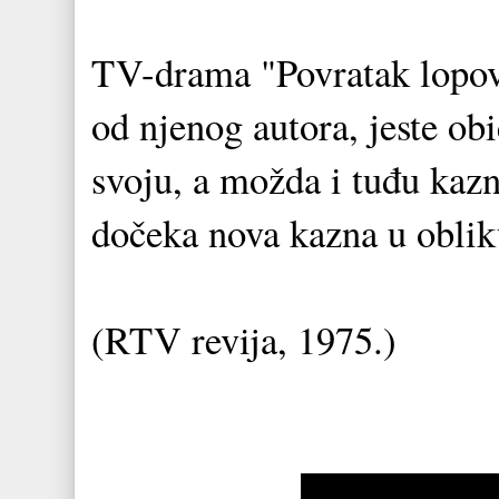
TV-drama "Povratak lopova
od njenog autora, jeste ob
svoju, a možda i tuđu kazn
dočeka nova kazna u obliku
(RTV revija, 1975.)