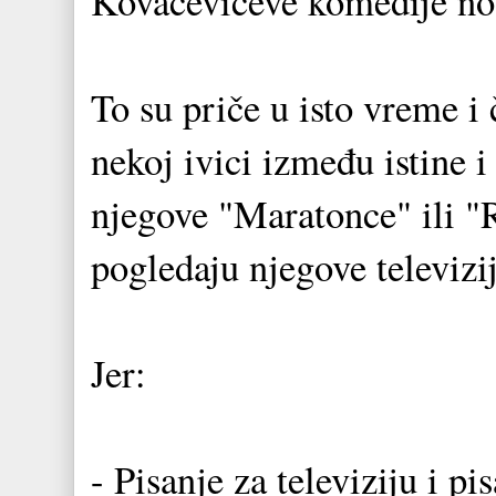
Kovačevićeve komedije nos
To su priče u isto vreme i 
nekoj ivici između istine 
njegove "Maratonce" ili "
pogledaju njegove televizi
Jer:
- Pisanje za televiziju i pi