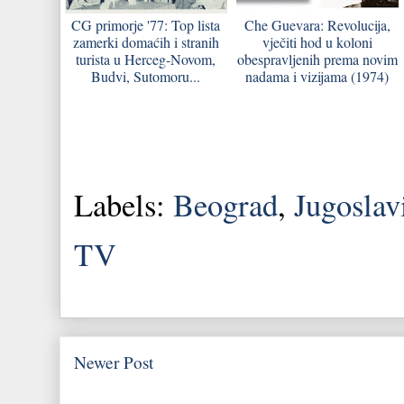
CG primorje '77: Top lista
Che Guevara: Revolucija,
zamerki domaćih i stranih
vječiti hod u koloni
turista u Herceg-Novom,
obespravljenih prema novim
Budvi, Sutomoru...
nadama i vizijama (1974)
Labels:
Beograd
,
Jugoslav
TV
Newer Post