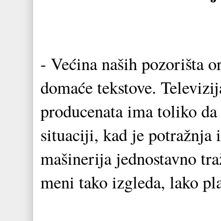
- Većina naših pozorišta or
domaće tekstove. Televizi
producenata ima toliko da 
situaciji, kad je potražnja
mašinerija jednostavno traž
meni tako izgleda, lako pla