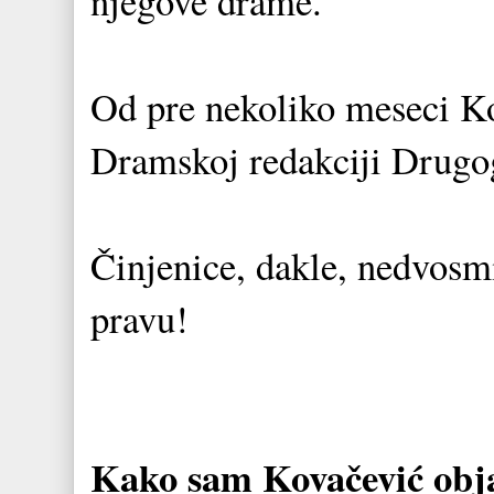
njegove drame.
Od pre nekoliko meseci Ko
Dramskoj redakciji Drugog
Činjenice, dakle, nedvosmi
pravu!
Kako sam Kovačević obja