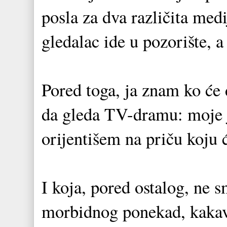
posla za dva različita med
gledalac ide u pozorište,
Pored toga, ja znam ko će 
da gleda TV-dramu: moje j
orijentišem na priču koju 
I koja, pored ostalog, ne 
morbidnog ponekad, kakav