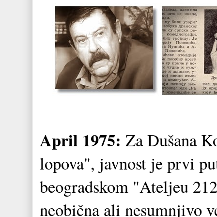
April 1975:
Za Dušana Ko
lopova", javnost je prvi pu
beogradskom "Ateljeu 21
neobična ali nesumnjivo v