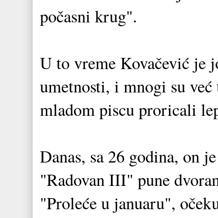
počasni krug".
U to vreme Kovačević je j
umetnosti, i mnogi su već 
mladom piscu proricali lep
Danas, sa 26 godina, on je
"Radovan III" pune dvoranu
"Proleće u januaru", oček