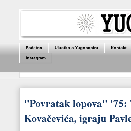
Početna
Ukratko o Yugopapiru
Kontakt
Instagram
"Povratak lopova" '75
Kovačevića, igraju Pavl