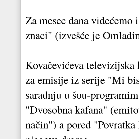
Za mesec dana videćemo i
znaci" (izvešće je Omlad
Kovačevićeva televizijska 
za emisije iz serije "Mi b
saradnju u šou-programim
"Dvosobna kafana" (emitov
način") a pored "Povratka 