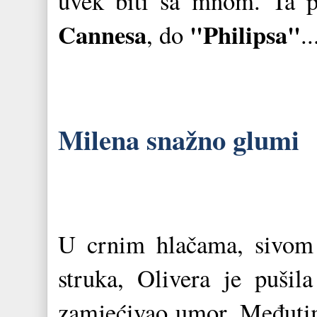
uvek biti sa mnom. Ta 
Cannesa
"Philipsa"
, do
..
Milena snažno glumi
U crnim hlačama, sivom
struka, Olivera je pušil
zamjećivao umor. Međutim,