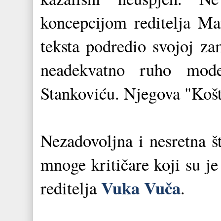
koncepcijom reditelja Mar
teksta podredio svojoj za
neadekvatno ruho mode
Stankoviću. Njegova "Košt
Nezadovoljna i nesretna š
mnoge kritičare koji su je
Vuka Vuča
reditelja
.