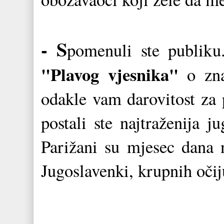
- S
pomenuli ste publiku
"Plavog vjesnika"
o znač
odakle vam darovitost za 
postali ste najtraženija 
Parižani su mjesec dana n
Jugoslavenki, krupnih očij