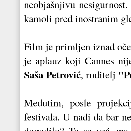
neobjašnjivu nesigurnost
kamoli pred inostranim g
Film je primljen iznad oč
je aplauz koji Cannes nij
Saša Petrović
"P
, roditelj
Međutim, posle projekci
festivala. U nadi da bar n
dogodilo? To se već zna