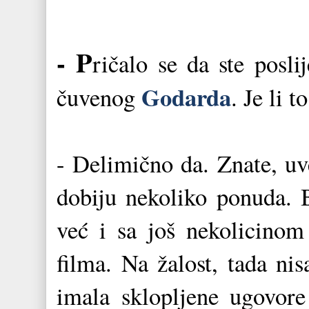
- P
ričalo se da ste posli
Godarda
čuvenog
. Je li t
- Delimično da. Znate, uve
dobiju nekoliko ponuda.
već i sa još nekolicinom 
filma. Na žalost, tada n
imala sklopljene ugovor