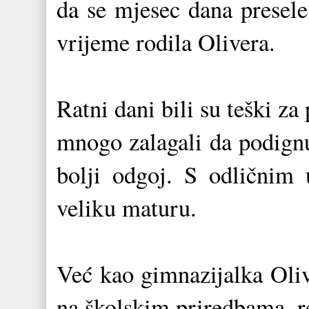
da se mjesec dana presele
vrijeme rodila Olivera.
Ratni dani bili su teški z
mnogo zalagali da podignu 
bolji odgoj. S odličnim 
veliku maturu.
Već kao gimnazijalka Oliv
na školskim priredbama, re