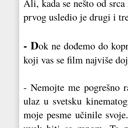
Ali, kada se nešto od srca
prvog usledio je drugi i tr
- D
ok ne dođemo do kopr
koji vas se film najviše d
- Nemojte me pogrešno r
ulaz u svetsku kinematogr
moje pesme učinile svoj