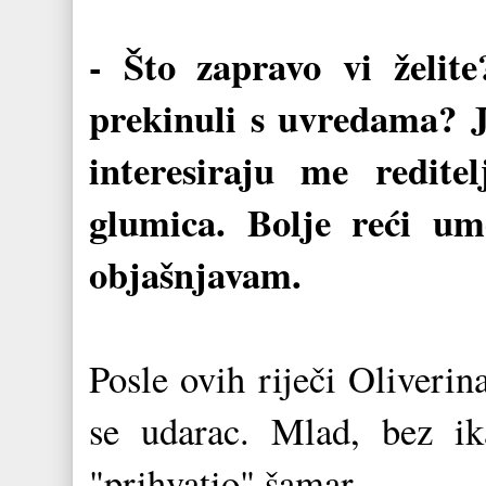
- Što zapravo vi želite
prekinuli s uvredama? J
interesiraju me reditel
glumica. Bolje reći um
objašnjavam.
Posle ovih riječi Oliveri
se udarac. Mlad, bez i
"prihvatio" šamar.