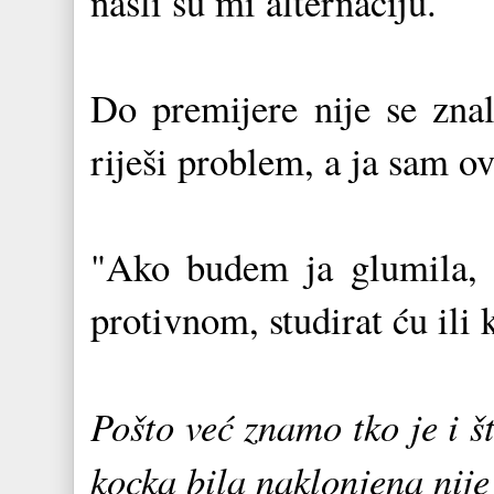
našli su mi alternaciju.
Do premijere nije se zna
riješi problem, a ja sam o
"Ako budem ja glumila, 
protivnom, studirat ću ili k
Pošto već znamo tko je i š
kocka bila naklonjena nije 