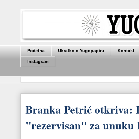
Početna
Ukratko o Yugopapiru
Kontakt
Instagram
Branka Petrić otkriva: 
"rezervisan" za unuku 