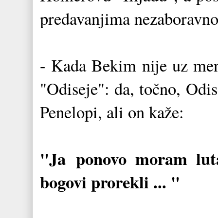
predavanjima nezaboravn
- Kada Bekim nije uz men
"Odiseje": da, točno, Odis
Penelopi, ali on kaže:
"Ja
ponovo moram luta
bogovi prorekli ... "