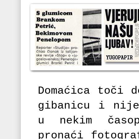
Domaćica toči d
gibanicu i nij
u nekim časo
pronaći fotogra