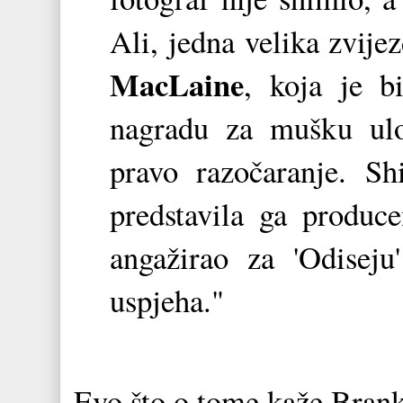
Ali, jedna velika zvijez
MacLaine
, koja je bi
nagradu za mušku ulo
pravo razočaranje. Sh
predstavila ga produc
angažirao za 'Odiseju
uspjeha."
Evo što o tome kaže Brank