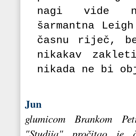
nagi vide n
šarmantna Leig
časnu riječ, b
nikakav zaklet
nikada ne bi ob
Jun
glumicom
Brankom
Pe
"Studija" pročitao je 