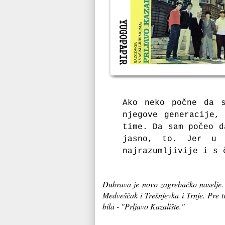
Ako neko počne da s
njegove generacije,
time.
Da sam počeo d
jasno, to.
Jer u 
najrazumljivije i s 
Dubrava je novo zagrebačko naselje. 
Medveščak i Trešnjevka i Trnje. Pre
bila - "Prljavo Kazalište."