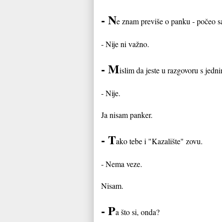
- N
e znam previše o panku - počeo 
- Nije ni važno.
- M
islim da jeste u razgovoru s jed
- Nije.
Ja nisam panker.
- T
ako tebe i "Kazalište" zovu.
- Nema veze.
Nisam.
- P
a što si, onda?