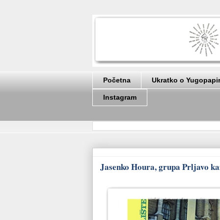
Početna
Ukratko o Yugopapi
Instagram
Jasenko Houra, grupa Prljavo kaz