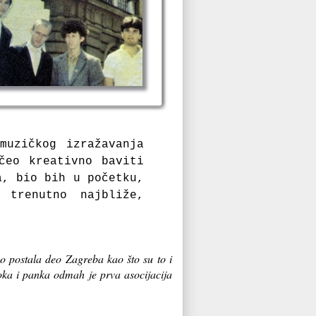
muzičkog izražavanja
čeo kreativno ba
viti
a, bio bih u početku,
trenutno najbliže,
o postala deo Zagreba kao što su to i
ka i panka odmah je prva asocijacija