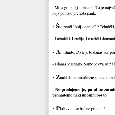
- Moja grupa i ja sviramo. To je najvaž
koja pomalo prerasta pank.
- Š
to znači "bolje svirate" ? Tehnički,
- I tehnički. I zrelije. I muzički dotera
- A
li istinito. Da li je to danas već 
- I danas je istinito. Samo je ova istina
- Z
nači da ne zarađujete s muzikom k
- Ne prodajemo je, pa ni ne zarađu
pronađemo neki unosniji posao.
- P
loče vam se baš ne prodaju?