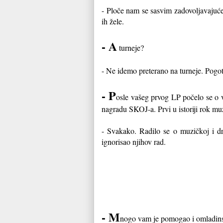
- Ploče nam se sasvim zadovoljavajuće 
ih žele.
- A
turneje?
- Ne idemo preterano na turneje. Pogo
- P
osle vašeg prvog LP počelo se o v
nagradu SKOJ-a. Prvi u istoriji rok m
- Svakako. Radilo se o muzičkoj i dru
ignorisao njihov rad.
- M
nogo vam je pomogao i omladins