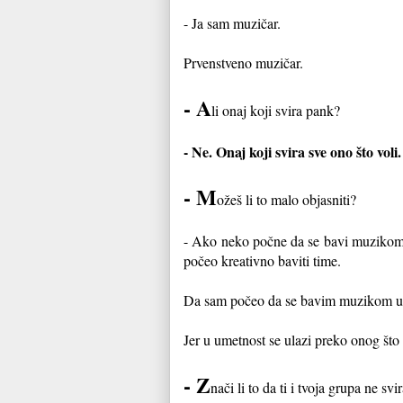
- Ja sam muzičar.
Prvenstveno muzičar.
- A
li onaj koji svira pank?
- Ne. Onaj koji svira sve ono što voli.
- M
ožeš li to malo objasniti?
- Ako neko počne da se bavi muzikom u
počeo kreativno ba
viti time.
Da sam počeo da se bavim muzikom u d
Jer u umetnost se ulazi preko onog što t
- Z
nači li to da ti i tvoja grupa ne sv