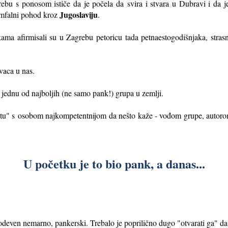
rebu s ponosom ističe da je počela da
svira i stvara u Dubravi i da 
Jugoslaviju
jumfalni pohod kroz
.
ama afirmisali su u Zagrebu petoricu tada petnaestogodišnjaka, stras
ovaca u nas.
u jednu od najboljih (ne samo pank!) grupa u zemlji.
štu" s
osobom najkompetentnijom da nešto kaže - vođom grupe, autorom 
U početku je to bio pank, a danas...
odeven nemarno, pankerski. Trebalo je poprilično dugo "otvarati ga" da 