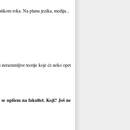
tikom roka. Na planu jezika, medija...
i nerazumljive teorije koje će neko opet
se upišem na fakultet. Koji? Još ne