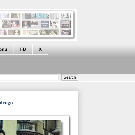
eonu
FB
X
 drugo