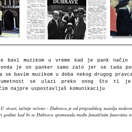
e bavi muzikom u vreme kad je pank način 
 onda je on panker samo zato jer se tada po
a se bavim muzikom u doba nekog drugog pravc
umetnost se ulazi preko onog što ti je 
čim najpre uspostavljaš komunikaciju
U stvari, tačnije rečeno - Dubrava je od prigradskog naselja nedavn
 tri godine kad bi se Dubrava spomenula među fanatičnim fanovima ro