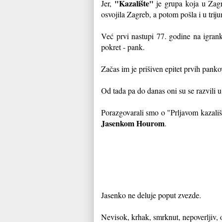
"Kazalište"
Jer,
je grupa koja u Zag
osvojila Zagreb, a potom pošla i u tri
Već prvi nastupi 77. godine na igrank
pokret - pank.
Začas im je prišiven epitet prvih pank
Od tada pa do danas oni su se razvili 
Porazgovarali smo o "Prljavom kazali
Jasenkom Hourom
.
Jasenko ne deluje poput zvezde.
Nevisok, krhak, smrknut, nepoverljiv, 