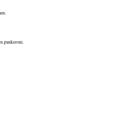
sam.
nim pankerom.