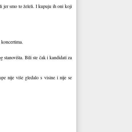
jer smo to želeli. I kupuju ih oni koji
 koncertima.
tanovišta. Bili ste čak i kandidati za
e nije više gledalo s visine i nije se