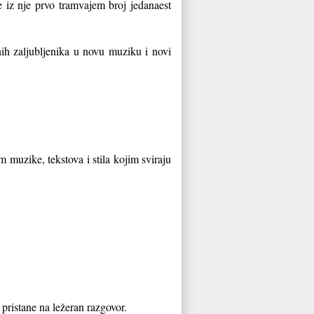
je iz nje prvo tramvajem broj jedanaest
nih zaljubljenika u novu muziku i novi
muzike, tekstova i stila kojim sviraju
pristane na ležeran razgovor.