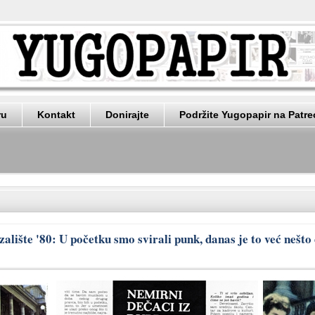
ru
Kontakt
Donirajte
Podržite Yugopapir na Patr
alište '80: U početku smo svirali punk, danas je to već nešto