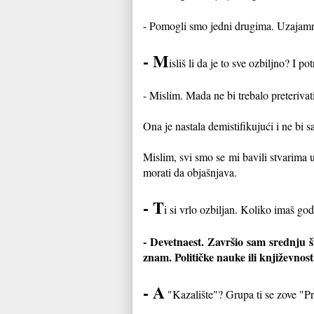
- Pomogli smo jedni drugima. Uzajamno.
- M
isliš li da je to sve ozbiljno? I p
- Mislim. Mada ne bi trebalo preterivati
Ona je nastala demistifikujući i ne bi s
Mislim, svi smo se mi bavili stvarima u
morati da objašnjava.
- T
i si vrlo ozbiljan. Koliko imaš god
- Devetnaest. Završio sam srednju 
znam. Političke nauke ili književnos
- A
"Kazalište"? Grupa ti se zove "Prl