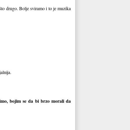
ešto drugo. Bolje sviramo i to je muzika
alnija.
vimo, bojim se da bi brzo morali da