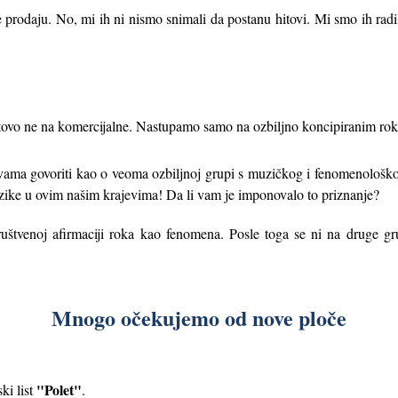
prodaju. No, mi ih ni nismo snimali da postanu hitovi. Mi smo ih radili 
tovo ne na komercijalne. Nastupamo samo na ozbiljno koncipiranim rok
ama govoriti kao o veoma ozbiljnoj grupi s muzičkog i fenomenološkog s
uzike u ovim našim krajevima! Da li vam je imponovalo to priznanje?
štvenoj afirmaciji roka kao fenomena. Posle toga se ni na druge grup
Mnogo očekujemo od nove ploče
"Polet"
ki list
.