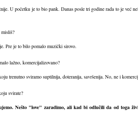
nije. U početku je to bio pank. Danas posle tri godine rada to je već n
 misliš?
nije. Pre je to bilo pomalo muzički sirovo.
pomalo lažno, komercijalizovano?
 koju trenutno sviramo suptilnija, doteranija, savršenija. No, ne i komercij
oju svirate?
jemo. Nešto "love" zaradimo, ali kad bi odlučili da od toga ži