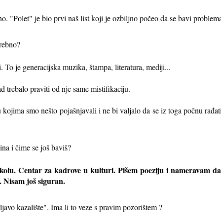
 "Polet" je bio prvi naš list koji je ozbiljno počeo da se bavi problema
otrebno?
. To je generacijska muzika, štampa, literatura, mediji...
ad trebalo praviti od nje same mistifikaciju.
 kojima smo nešto pojašnjavali i ne bi valjalo da se iz toga počnu rađat
ina i čime se još baviš?
školu. Centar za kadrove u kulturi. Pišem poeziju i nameravam da 
t. Nisam još siguran.
javo kazalište". Ima li to veze s pravim pozorištem ?