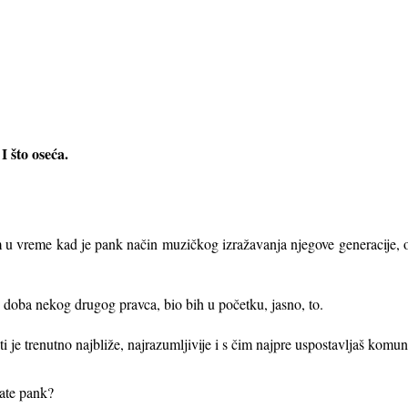
 I što oseća.
 vreme kad je pank način muzičkog izražavanja njegove generacije, o
oba nekog drugog pravca, bio bih u početku, jasno, to.
i je trenutno najbliže, najrazumljivije i s čim najpre uspostavljaš komun
irate pank?