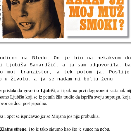
rodicom na Bledu. On je bio na nekakvom do
i Ljubiša Samardžić, a ja sam odgovorila: b
ko moj tranzistor, a tek potom ja. Poslije
o u životu, a ja se nadam ni bolju ženu
Ljubiši
e pristala da govori o
, ali ipak na prvi dogovoreni sastanak ni
 samo Ljubišu koji se iz petnih žila trudio da ispriča svoju suprugu, koja
govor će doći poslijepodne.
 i opet se ispričavao jer se Mirjana još nije probudila.
Zlatne stijene
, i to je tako sigurno kao što je sunce na nebu.