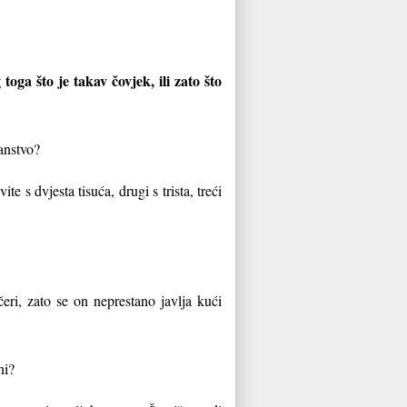
oga što je takav čovjek, ili zato što
anstvo?
vite s dvjesta tisuća, drugi s trista, treći
ri, zato se on neprestano javlja kući
ni?