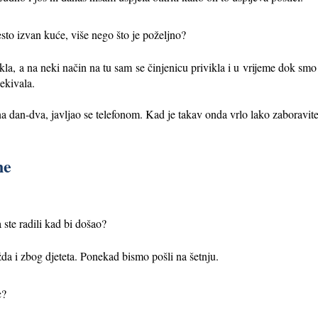
esto izvan kuće, više nego što je poželjno?
kla, a na neki način na tu sam se činjenicu privikla i u vrijeme dok sm
ekivala.
a dan-dva, javljao se telefonom. Kad je takav onda vrlo lako zaboravite 
ne
a ste radili kad bi došao?
žda i zbog djeteta. Ponekad bismo pošli na šetnju.
c?