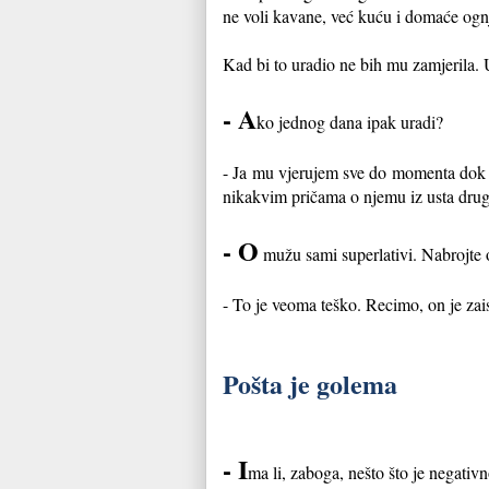
ne voli kavane, već kuću i domaće ogn
Kad bi to uradio ne bih mu zamjerila. 
- A
ko jednog dana ipak uradi?
- Ja mu vjerujem sve do momenta dok se
nikakvim pričama o njemu iz usta drug
- O
mužu sami superlativi. Nabrojte 
- To je veoma teško. Recimo, on je za
Pošta je golema
- I
ma li, zaboga, nešto što je negativ