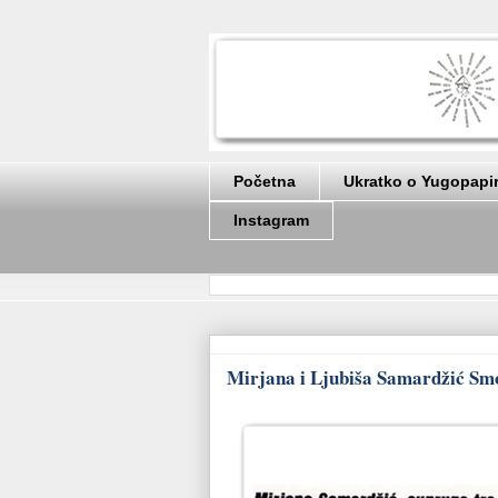
Početna
Ukratko o Yugopapi
Instagram
Mirjana i Ljubiša Samardžić Smok