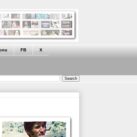
eonu
FB
X