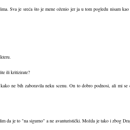
dima. Sva je sreća što je mene oženio jer ja u tom pogledu nisam ka
kteru.
te ili kritizirate?
je kako ne bih zaboravila neku scenu. On to dobro podnosi, ali mi se
im da je to "na sigurno" a ne avanturistički. Možda je tako i zbog Dra