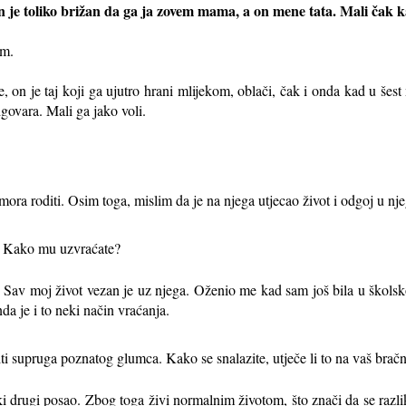
On je toliko brižan da ga ja zovem mama, a on mene tata. Mali čak k
am.
 on je taj koji ga ujutro hrani mlijekom, oblači, čak i onda kad u šes
dgovara. Mali ga jako voli.
mora roditi. Osim toga, mislim da je na njega utjecao život i odgoj u nje
ž. Kako mu uzvraćate?
i. Sav moj život vezan je uz njega. Oženio me kad sam još bila u škols
da je i to neki način vraćanja.
iti supruga poznatog glumca. Kako se snalazite, utječe li to na vaš bračn
i drugi posao. Zbog toga živi normalnim životom, što znači da se razl