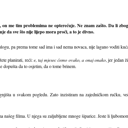
a, on me tim problemima ne opterećuje. Ne znam zašto. Da li zbog t
je da sve što nije lijepo mora proći, a to je divno.
ulogu, pa prema tome sad ima i sad nema novaca, nije lagano voditi kuć
te planirati, reći:
e, taj mjesec ćemo ovako, a onaj onako
, jer jedan ži
e dopušta da to osjetim, da o tome brinem.
gnjišta u svakom pogledu. Zato inzistiram na zajedničkom ručku, veče
a našeg filma. U njega su zaljubljene mnoge šiparice. Jeste li ljubomor