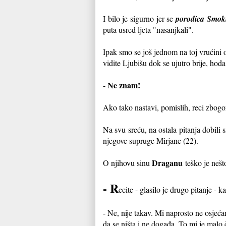
I bilo je sigurno jer se
porodica Smok
puta usred ljeta "nasanjkali".
Ipak smo se još jednom na toj vrućini o
vidite Ljubišu dok se ujutro brije, ho
- Ne znam!
Ako tako nastavi, pomislih, reci zbogo
Na svu sreću, na ostala pitanja dobili 
njegove supruge Mirjane (22).
Draganu
O njihovu sinu
teško je nešt
- R
ecite - glasilo je drugo pitanje 
- Ne, nije takav. Mi naprosto ne osjeća
da se ništa i ne događa. To mi je malo č