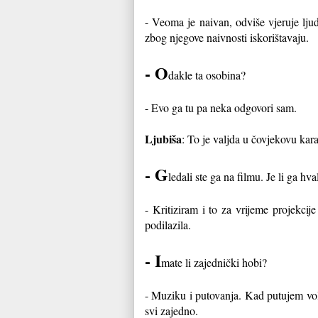
- Veoma je naivan, odviše vjeruje lju
zbog njegove naivnosti iskorištavaju.
- O
dakle ta osobina?
- Evo ga tu pa neka odgovori sam.
Ljubiša
: To je valjda u čovjekovu kara
- G
ledali ste ga na filmu. Je li ga hvali
- Kritiziram i to za vrijeme projekci
podilazila.
- I
mate li zajednički hobi?
- Muziku i putovanja. Kad putujem vol
svi zajedno.