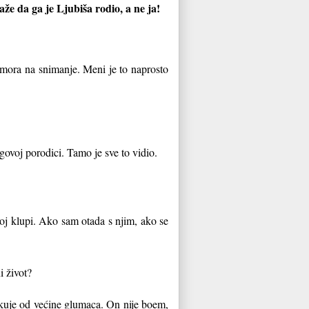
aže da ga je Ljubiša rodio, a ne ja!
t mora na snimanje. Meni je to naprosto
govoj porodici. Tamo je sve to vidio.
koj klupi. Ako sam otada s njim, ako se
i život?
ikuje od većine glumaca. On nije boem,