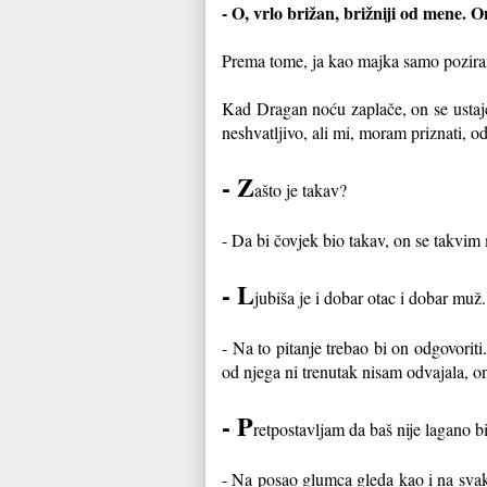
- O, vrlo brižan, brižniji od mene. 
Prema tome, ja kao majka samo pozir
Kad Dragan noću zaplače, on se ustaje,
neshvatljivo, ali mi, moram priznati, o
- Z
ašto je takav?
- Da bi čovjek bio takav, on se takvim 
- L
jubiša je i dobar otac i dobar mu
- Na to pitanje trebao bi on odgovorit
od njega ni trenutak nisam odvajala, on
- P
retpostavljam da baš nije lagano b
- Na posao glumca gleda kao i na svak