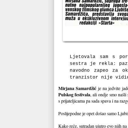
Ljetovala sam s po
sestra je rekla: paz
navodno zapeo za o
tranzistor nije vidi
Mirjana Samardžić
je na jedvite jad
Pulskog festivala
, ali ondje smo našli
s prijateljicama pa sada spava i na raz
Poslijepodne je opet došao samo Ljubiša
Kako reče, sutradan ujutro evo njih na