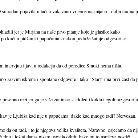
i
sutradan pojavila u tačno zakazano vrijeme nasmijana i dobroćudna 
hladili jer je Mirjana na naše prvo pitanje koje je glasilo: kako
da po kući u pidžami i papučama - nakon poduže šutnje odgovorila:
m intervjuu i javi u redakciju da od porodice Smoki nema ništa.
smo sasvim iskrene i spontane odgovore i tako "Start" ima prvi čast da 
o posebno reći jer ga je više zanimao sladoled i kokta negoli razgovori n
- kakav je Ljubiša kad nije u papučama, dakle kad mnogo radi? Nervozan
mo da on radi, i to je njegova velika kvaliteta. Naravno, osjećamo da nij
udno i još ni danas nisam uspjela otkriti kako on to uspijeva postići.