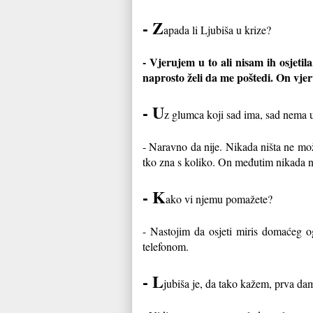
- Z
apada li Ljubiša u krize?
- Vjerujem u to ali nisam ih osjetil
naprosto želi da me poštedi. On vjeru
- U
z glumca koji sad ima, sad nema 
- Naravno da nije. Nikada ništa ne može
tko zna s koliko. On međutim nikada n
- K
ako vi njemu pomažete?
- Nastojim da osjeti miris domaćeg o
telefonom.
- L
jubiša je, da tako kažem, prva dam