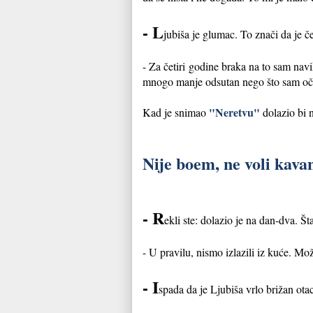
- L
jubiša je glumac. To znači da je č
- Za četiri godine braka na to sam navi
mnogo manje odsutan nego što sam oč
"Neretvu"
Kad je snimao
dolazio bi n
Nije boem, ne voli kava
- R
ekli ste: dolazio je na dan-dva. Št
- U pravilu, nismo izlazili iz kuće. Mo
- I
spada da je Ljubiša vrlo brižan ota