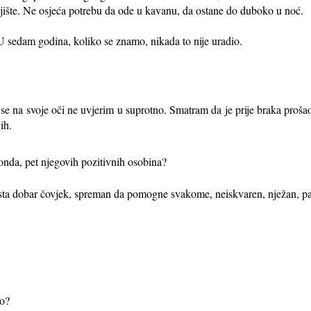
jište. Ne osjeća potrebu da ode u kavanu, da ostane do duboko u noć.
U sedam godina, koliko se znamo, nikada to nije uradio.
 na svoje oči ne uvjerim u suprotno. Smatram da je prije braka prošao
ih.
onda, pet njegovih pozitivnih osobina?
ista dobar čovjek, spreman da pomogne svakome, neiskvaren, nježan, paž
no?