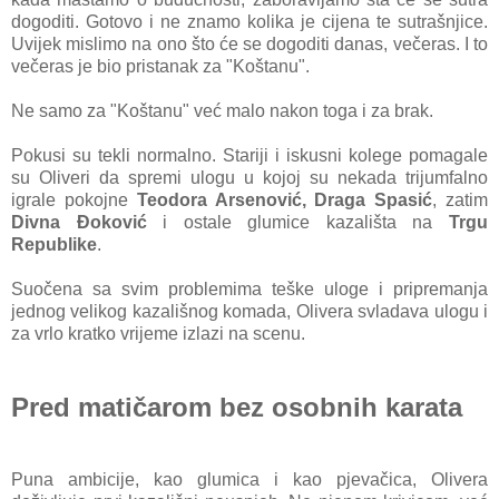
dogoditi. Gotovo i ne znamo kolika je cijena te sutrašnjice.
Uvijek mislimo na ono što će se dogoditi danas, večeras. I to
večeras je bio pristanak za "Koštanu".
Ne samo za "Koštanu" već malo nakon toga i za brak.
Pokusi su tekli normalno. Stariji i iskusni kolege pomagale
su Oliveri da spremi ulogu u kojoj su nekada trijumfalno
igrale pokojne
Teodora Arsenović, Draga Spasić
, zatim
Divna Đoković
i ostale glumice kazališta na
Trgu
Republike
.
Suočena sa svim problemima teške uloge i pripremanja
jednog velikog kazališnog komada, Olivera svladava ulogu i
za vrlo kratko vrijeme izlazi na scenu.
Pred matičarom bez osobnih karata
Puna ambicije, kao glumica i kao pjevačica, Olivera