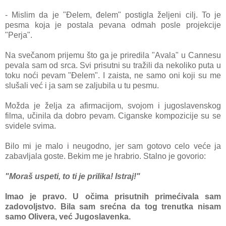
- Mislim da je "Đelem, đelem" postigla željeni cilj. To je
pesma koja je postala pevana odmah posle projekcije
"Perja".
Na svečanom prijemu što ga je priredila "Avala" u Cannesu
pevala sam od srca. Svi prisutni su tražili da nekoliko puta u
toku noći pevam "Đelem". I zaista, ne samo oni koji su me
slušali već i ja sam se zaljubila u tu pesmu.
Možda je želja za afirmacijom, svojom i jugoslavenskog
filma, učinila da dobro pevam. Ciganske kompozicije su se
svidele svima.
Bilo mi je malo i neugodno, jer sam gotovo celo veće ja
zabavljala goste. Bekim me je hrabrio. Stalno je govorio:
"Moraš uspeti, to ti je prilika! Istraj!"
Imao je pravo. U očima prisutnih primećivala sam
zadovoljstvo. Bila sam srećna da tog trenutka nisam
samo Olivera, već Jugoslavenka.