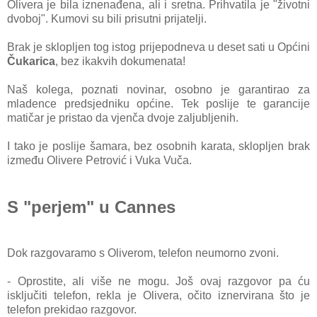
Olivera je bila iznenađena, ali i sretna. Prihvatila je "životni
dvoboj". Kumovi su bili prisutni prijatelji.
Brak je sklopljen tog istog prijepodneva u deset sati u Općini
Čukarica
, bez ikakvih dokumenata!
Naš kolega, poznati novinar, osobno je garantirao za
mladence predsjedniku općine. Tek poslije te garancije
matičar je pristao da vjenča dvoje zaljubljenih.
I tako je poslije šamara, bez osobnih karata, sklopljen brak
između Olivere Petrović i Vuka Vuča.
S "perjem" u Cannes
Dok razgovaramo s Oliverom, telefon neumorno zvoni.
- Oprostite, ali više ne mogu. Još ovaj razgovor pa ću
isključiti telefon, rekla je Olivera, očito iznervirana što je
telefon prekidao razgovor.