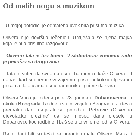
Od malih nogu s muzikom
- U mojoj porodici je odmalena uvek bila prisutna muzika...
Olivera nije dovršila rečenicu. Umiješala se njena majka
koja je bila prisutna razgovoru:
- Oliverin tata je bio boem. U slobodnom vremenu rado
je pevušio sa drugovima.
- Tata je voleo da svira na usnoj harmonici, kaže Olivera. - I
danas, kad sednemo svi zajedno, posle nekoliko otpevanih
pesama, tata uzima usnu harmoniku i počne da svira.
Olivera Vučo je rođena prije 28 godina u
Dobanovcima
, u
okolici
Beograda
. Roditelji su joj živjeli u Beogradu, ali teški
predratni dani natjerali su porodicu
Petrović
(Oliverino
djevojačko prezime) da se mjesec dana presele u
Dobanovce kod rodbine. I baš se u to vrijeme rodila Olivera.
Ratni dani bili su teški za porodicu male Olivere. Majka i