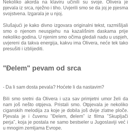
Nekoliko akorda na klaviru učinili su svoje. Olivera je
pjevala iz srca, nježno i tiho. Uvjerili smo se da joj je pjesma
svojstvena. Izgarala je u njoj.
Slušajući je kako divno izgovara originalni tekst, razmišljali
smo o njenom neuspjehu na kazališnim daskama prije
nekoliko godina. U njenim smo očima gledali nadu u uspjeh,
uvjereni da takva energija, kakvu ima Olivera, neće tek tako
presušiti i izblijediti.
"Đelem" pevam od srca
- Da li sam dosta pevala? Hoćete li da nastavim?
Bili smo sretni da Olivera i uza sav primjetni umor želi da
nam još nešto otpjeva. Pristali smo. Otpjevala je nekoliko
ciganskih melodija za koje je dobila još dvije zlatne ploče.
Pjevala je i čuvenu "Đelem, đelem" iz filma "Skupljači
perja", koja je postala ne samo bestseler u Jugoslaviji već i
u mnogim zemljama Evrope.