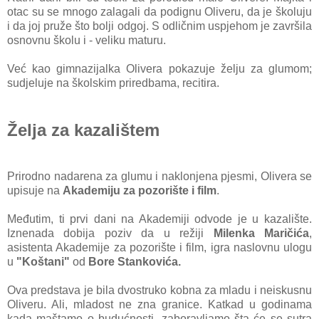
otac su se mnogo zalagali da podignu Oliveru, da je školuju
i da joj pruže što bolji odgoj. S odličnim uspjehom je završila
osnovnu školu i - veliku maturu.
Već kao gimnazijalka Olivera pokazuje želju za glumom;
sudjeluje na školskim priredbama, recitira.
Želja za kazalištem
Prirodno nadarena za glumu i naklonjena pjesmi, Olivera se
upisuje na
Akademiju za pozorište i film
.
Međutim, ti prvi dani na Akademiji odvode je u kazalište.
Iznenada dobija poziv da u režiji
Milenka Maričića
,
asistenta Akademije za pozorište i film, igra naslovnu ulogu
u
"Koštani"
od
Bore Stankovića.
Ova predstava je bila dvostruko kobna za mladu i neiskusnu
Oliveru. Ali, mladost ne zna granice. Katkad u godinama
kada maštamo o budućnosti, zaboravljamo šta će se sutra