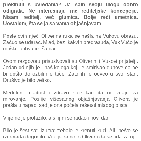
prekinuli s uvredama? Ja sam svoju ulogu dobro
odigrala. Ne interesiraju me rediteljske koncepcije.
Nisam reditelj, već glumica. Bolje reći umetnica.
Uostalom, šta se ja sa vama objašnjavam.
Posle ovih riječi Oliverina ruka se našla na Vukovu obrazu.
Začuo se udarac. Mlad, bez ikakvih predrasuda, Vuk Vučo je
muški "prihvatio" šamar.
Ovom razgovoru prisustvovali su Oliverini i Vukovi prijatelji.
Jedan od njih je i naš kolega koji je smirivao duhove da ne
bi došlo do ozbiljnije tuče. Zato ih je odveo u svoj stan.
Društvo je bilo veliko.
Međutim, mladost i zdravo srce kao da ne znaju za
mirovanje. Poslije višesatnog objašnjavanja Olivera je
prešla u napad: sad je ona počela rešetati mladog pisca.
Vrijeme je prolazilo, a s njim se rađao i novi dan.
Bilo je šest sati izjutra; trebalo je krenuti kući. Ali, nešto se
iznenada dogodilo. Vuk je zamolio Oliveru da se uda za nj...