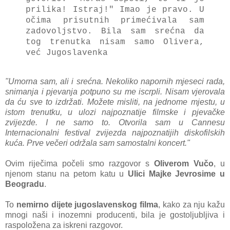
prilika! Istraj!" Imao je pravo. U
očima prisutnih primećivala sam
zadovoljstvo. Bila sam srećna da
tog trenutka nisam samo Olivera,
već Jugoslavenka
"Umorna sam, ali i srećna. Nekoliko napornih mjeseci rada,
snimanja i pjevanja potpuno su me iscrpli. Nisam vjerovala
da ću sve to izdržati. Možete misliti, na jednome mjestu, u
istom trenutku, u ulozi najpoznatije filmske i pjevačke
zvijezde. I ne samo to. Otvorila sam u Cannesu
Internacionalni festival zvijezda najpoznatijih diskofilskih
kuća. Prve večeri održala sam samostalni koncert."
Ovim riječima počeli smo razgovor s
Oliverom Vučo
, u
njenom stanu na petom katu u
Ulici Majke Jevrosime u
Beogradu
.
To
nemirno dijete jugoslavenskog filma
, kako za nju kažu
mnogi naši i inozemni producenti, bila je gostoljubljiva i
raspoložena za iskreni razgovor.