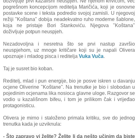
doživljuje prvi kazališni neuspjeh. Ne njenom krivicom, već
pogrešnom koncepcijom reditelja Maričića, koji je osnovne
postavke scene i teksta podredio svojoj zamisli. U njegovoj
režiji "Koštana" dobija neadekvatno ruho moderne šablone,
koja ne pristaje Bori Stankoviću. Njegova "Koštana"
doživljuje potpun neuspjeh.
Nezadovoljna i nesretna što se prvi nastup završio
neuspjehom, uz mnoge kritičare koji su je napali Olivera
upoznaje i mladog pisca i reditelja
Vuka Vuča
.
Taj je susret bio koban.
Reditelj, mlad i pun energije, bio je posve iskren u davanju
ocjene Oliverine "Koštane". Na trenutke je bio i slobodan u
pojedinim ocjenama lika nosioca glavne uloge. Razgovor se
vodio u kazališnom bifeu, i tom je prilikom čak i vrijeđao
protagonisticu.
Olivera je mirno i staloženo primala kritiku, sve do jednog
trenutka kada je uzviknula:
- Što zapravo vi želite? Želite li da nešto učinim da biste