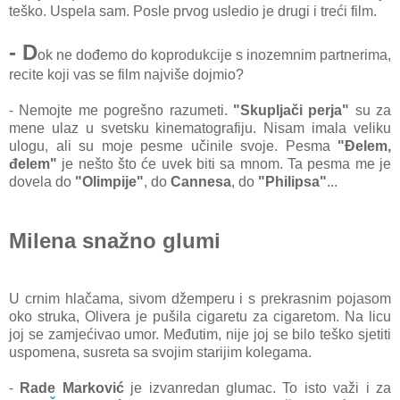
teško. Uspela sam. Posle prvog usledio je drugi i treći film.
- D
ok ne dođemo do koprodukcije s inozemnim partnerima,
recite koji vas se film najviše dojmio?
- Nemojte me pogrešno razumeti.
"Skupljači perja"
su za
mene ulaz u svetsku kinematografiju. Nisam imala veliku
ulogu, ali su moje pesme učinile svoje. Pesma
"Đelem,
đelem"
je nešto što će uvek biti sa mnom. Ta pesma me je
dovela do
"Olimpije"
, do
Cannesa
, do
"Philipsa"
...
Milena snažno glumi
U crnim hlačama, sivom džemperu i s prekrasnim pojasom
oko struka, Olivera je pušila cigaretu za cigaretom. Na licu
joj se zamjećivao umor. Međutim, nije joj se bilo teško sjetiti
uspomena, susreta sa svojim starijim kolegama.
-
Rade Marković
je izvanredan glumac. To isto važi i za