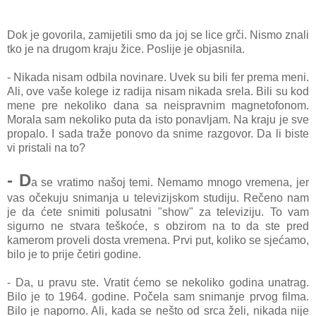
Dok je govorila, zamijetili smo da joj se lice grči. Nismo znali
tko je na drugom kraju žice. Poslije je objasnila.
- Nikada nisam odbila novinare. Uvek su bili fer prema meni.
Ali, ove vaše kolege iz radija nisam nikada srela. Bili su kod
mene pre nekoliko dana sa neispravnim magnetofonom.
Morala sam nekoliko puta da isto ponavljam. Na kraju je sve
propalo. I sada traže ponovo da snime razgovor. Da li biste
vi pristali na to?
- D
a se vratimo našoj temi. Nemamo mnogo vremena, jer
vas očekuju snimanja u televizijskom studiju. Rečeno nam
je da ćete snimiti polusatni "show" za televiziju. To vam
sigurno ne stvara teškoće, s obzirom na to da ste pred
kamerom proveli dosta vremena. Prvi put, koliko se sjećamo,
bilo je to prije četiri godine.
- Da, u pravu ste. Vratit ćemo se nekoliko godina unatrag.
Bilo je to 1964. godine. Počela sam snimanje prvog filma.
Bilo je naporno. Ali, kada se nešto od srca želi, nikada nije