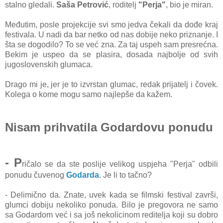
stalno gledali.
Saša Petrović
, roditelj
"Perja"
, bio je miran.
Međutim, posle projekcije svi smo jedva čekali da dođe kraj
festivala. U nadi da bar netko od nas dobije neko priznanje. I
šta se dogodilo? To se već zna. Za taj uspeh sam presrećna.
Bekim je uspeo da se plasira, dosada najbolje od svih
jugoslovenskih glumaca.
Drago mi je, jer je to izvrstan glumac, redak prijatelj i čovek.
Kolega o kome mogu samo najlepše da kažem.
Nisam prihvatila Godardovu ponudu
- P
ričalo se da ste poslije velikog uspjeha "Perja" odbili
ponudu čuvenog
Godarda
. Je li to tačno?
- Delimično da. Znate, uvek kada se filmski festival završi,
glumci dobiju nekoliko ponuda. Bilo je pregovora ne samo
sa Godardom već i sa još nekolicinom reditelja koji su dobro