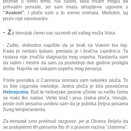
poznati u svetu filma. Na žalost, tada nisam mogla da
prihvatim ponude, jer sam imala sklopljene ugovore s
"Avalom"
. I ploče sam u to vreme snimala. Međutim, taj
poziv nije neostvarljiv.
- Z
a trenutak ćemo vas razvesti od vašeg muža Vuka.
- Zašto, slobodno napišite da je brak sa Vukom bio lep.
Kada je nestalo ljubavi, prestala je i bračna zajednica. Ta
rastava nije značila stagnaciju mog uspeha. Nastavila sam
da radim i mislim da sam za poslednje dve godine postigla
dosta. Najviše se radujem uspehu mog pevanja.
Posle povratka iz Cannesa snimala sam nekoliko ploča. To
su bile ciganske melodije. Jedna ploča je bila posvećena
Hebrejcima
. Baš te hebrejske pesme učinile su nešto čemu
se malo tko nadao. Veliki tiraž i prva zlatna ploča. Verujte,
posle ovih pesama uvidela sam da je publika željna pesama
živog temperamenta.
Za trenutak smo prekinuli razgovor
, jer je Olivera željela da
se podsjetimo tih pjesama što ih s pravom naziva "zlatnima".