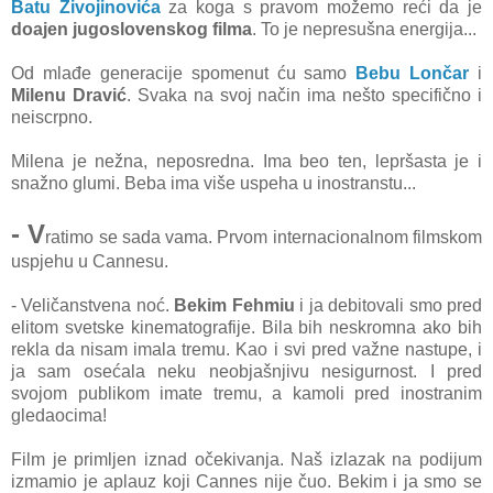
Batu Živojinovića
za koga s pravom možemo reći da je
doajen jugoslovenskog filma
. To je nepresušna energija...
Od mlađe generacije spomenut ću samo
Bebu Lončar
i
Milenu Dravić
. Svaka na svoj način ima nešto specifično i
neiscrpno.
Milena je nežna, neposredna. Ima beo ten, lepršasta je i
snažno glumi. Beba ima više uspeha u inostranstu...
- V
ratimo se sada vama. Prvom internacionalnom filmskom
uspjehu u Cannesu.
- Veličanstvena noć.
Bekim Fehmiu
i ja debitovali smo pred
elitom svetske kinematografije. Bila bih neskromna ako bih
rekla da nisam imala tremu. Kao i svi pred važne nastupe, i
ja sam osećala neku neobjašnjivu nesigurnost. I pred
svojom publikom imate tremu, a kamoli pred inostranim
gledaocima!
Film je primljen iznad očekivanja. Naš izlazak na podijum
izmamio je aplauz koji Cannes nije čuo. Bekim i ja smo se