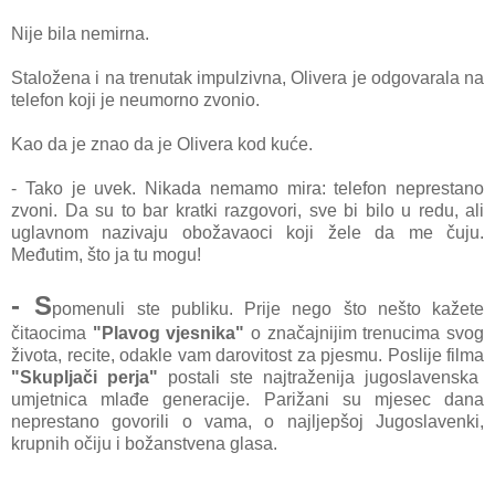
Nije bila nemirna.
Staložena i na trenutak impulzivna, Olivera je odgovarala na
telefon koji je neumorno zvonio.
Kao da je znao da je Olivera kod kuće.
- Tako je uvek. Nikada nemamo mira: telefon neprestano
zvoni. Da su to bar kratki razgovori, sve bi bilo u redu, ali
uglavnom nazivaju obožavaoci koji žele da me čuju.
Međutim, što ja tu mogu!
- S
pomenuli ste publiku. Prije nego što nešto kažete
čitaocima
"Plavog vjesnika"
o značajnijim trenucima svog
života, recite, odakle vam darovitost za pjesmu. Poslije filma
"Skupljači perja"
postali ste najtraženija jugoslavenska
umjetnica mlađe generacije. Parižani su mjesec dana
neprestano govorili o vama, o najljepšoj Jugoslavenki,
krupnih očiju i božanstvena glasa.