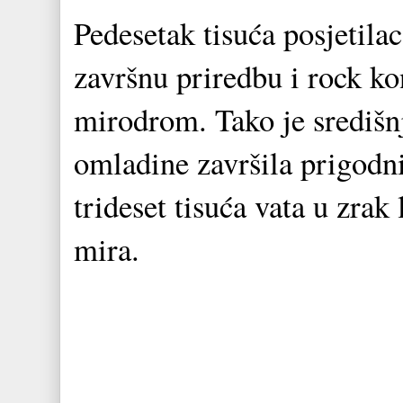
Pedesetak tisuća posjetila
završnu priredbu i rock k
mirodrom. Tako je središ
omladine završila prigod
trideset tisuća vata u zrak 
mira.