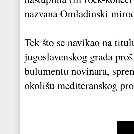
nazvana Omladinski miro
Tek što se navikao na titu
jugoslavenskog grada prošl
bulumentu novinara, spre
okolišu mediteranskog prod