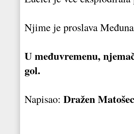
Njime je proslava Međunar
U međuvremenu, njemački
gol.
Dražen Matoše
Napisao: