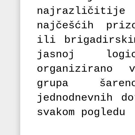
najrazličiti
najčešćih priz
ili brigadirsk
jasnoj logi
organizirano 
grupa šaren
jednodnevnih d
svakom pogledu