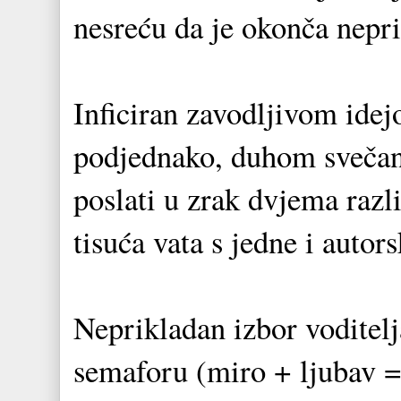
nesreću da je okonča nepri
Inficiran zavodljivom idejo
podjednako, duhom svečan
poslati u zrak dvjema razl
tisuća vata s jedne i auto
Neprikladan izbor voditelj
semaforu (miro + ljubav =