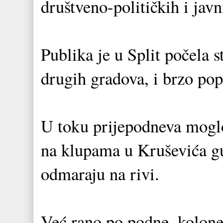
društveno-političkih i javn
Publika je u Split počela 
drugih gradova, i brzo popu
U toku prijepodneva moglo
na klupama u Kruševića g
odmaraju na rivi.
Već rano po podne, kolone