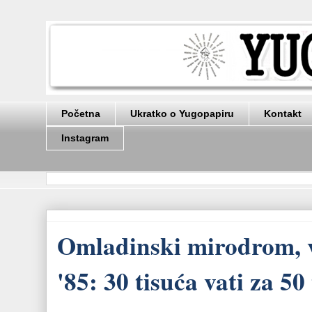
Početna
Ukratko o Yugopapiru
Kontakt
Instagram
Omladinski mirodrom, ve
'85: 30 tisuća vati za 50