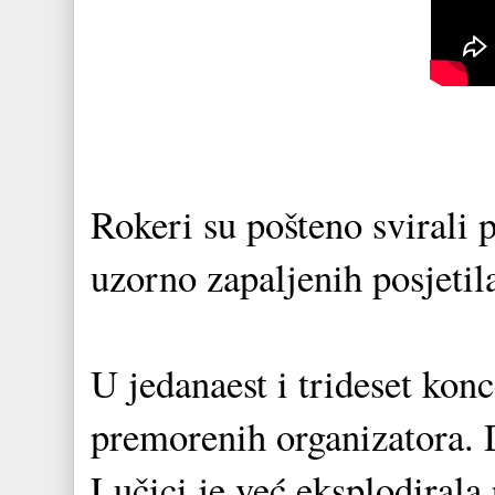
Rokeri su pošteno svirali p
uzorno zapaljenih posjetil
U jedanaest i trideset konc
premorenih organizatora. D
Lučici je već eksplodirala