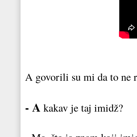
A govorili su mi da to ne 
- A
kakav je taj imidž?