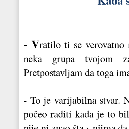
Kada s
- V
ratilo ti se verovatno
neka grupa tvojom za
Pretpostavljam da toga im
- To je varijabilna stvar.
počeo raditi kada je to b
nije ni znao šta s njima d