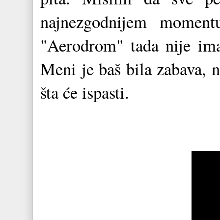
najnezgodnijem momentu
"Aerodrom" tada nije ima
Meni je baš bila zabava, n
šta će ispasti.