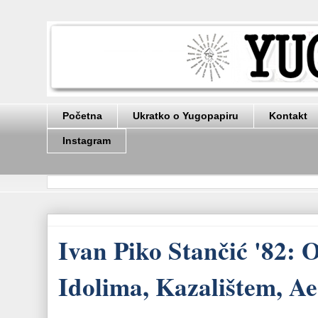
Početna
Ukratko o Yugopapiru
Kontakt
Instagram
Ivan Piko Stančić '82: 
Idolima, Kazalištem, A