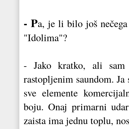
- P
a, je li bilo još nečeg
"Idolima"?
- Jako kratko, ali sam 
rastopljenim saundom. Ja s
sve elemente komercijal
boju. Onaj primarni udar
zaista ima jednu toplu, no