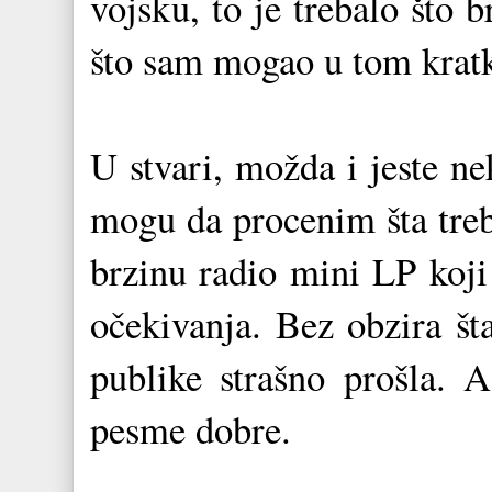
vojsku, to je trebalo što 
što sam mogao u tom kra
U stvari, možda i jeste n
mogu da procenim šta treb
brzinu radio mini LP koji 
očekivanja. Bez obzira št
publike strašno prošla.
pesme dobre.