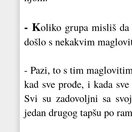
- K
oliko grupa misliš da 
došlo s nekakvim maglovit
- Pazi, to s tim magloviti
kad sve prođe, i kada sve
Svi su zadovoljni sa svo
jedan drugog tapšu po r