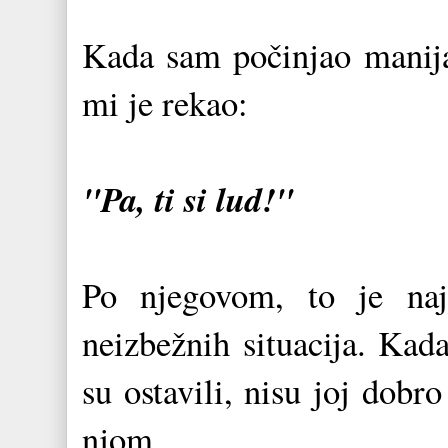
Kada sam počinjao manijač
mi je rekao:
"Pa, ti si lud!"
Po njegovom, to je naj
neizbežnih situacija. Kad
su ostavili, nisu joj dobro
njom.