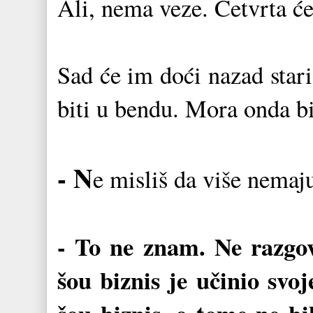
Ali, nema veze. Četvrta će 
Sad će im doći nazad stari
biti u bendu. Mora onda bi
- N
e misliš da više nemaj
- To ne znam. Ne razgov
šou biznis je učinio svo