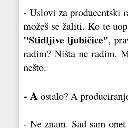
- Uslovi za producentski r
možeš se žaliti. Ko te uo
"Stidljive ljubičice"
, pra
radim? Ništa ne radim. M
nešto.
- A
ostalo? A produciranj
- Ne znam. Sad sam opet d