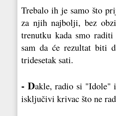
Trebalo ih je samo što prij
za njih najbolji, bez obz
trenutku kada smo raditi
sam da će rezultat biti 
tridesetak sati.
- D
akle, radio si "Idole"
isključivi krivac što ne rad