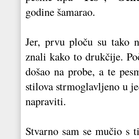
godine šamarao.
Jer, prvu ploču su tako n
znali kako to drukčije. P
došao na probe, a te pesm
stilova strmoglavljeno u j
napraviti.
Stvarno sam se mučio s ti