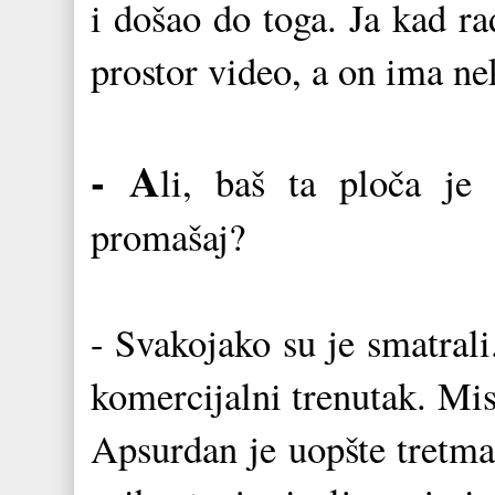
i došao do toga. Ja kad r
prostor video, a on ima ne
- A
li, baš ta ploča je
promašaj?
- Svakojako su je smatrali
komercijalni trenutak. Mi
Apsurdan je uopšte tretma