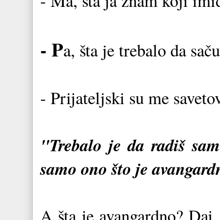
- Ma, šta ja znam koji i
- P
a, šta je trebalo da sač
- Prijateljski su me savetov
"Trebalo je da radiš samo
samo ono što je avangar
A šta je avangardno? Daj, 