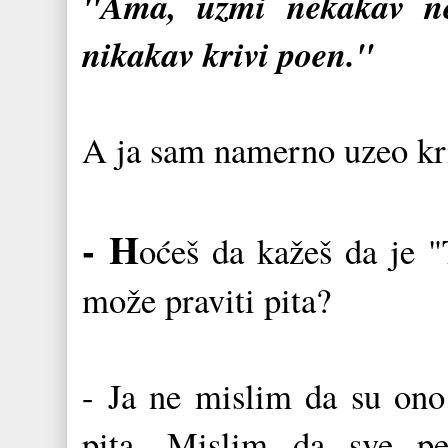
"Ama, uzmi nekakav nep
nikakav krivi poen."
A ja sam namerno uzeo kriv
- H
oćeš da kažeš da je 
može praviti pita?
- Ja ne mislim da su ono 
pita. Mislim da sve p