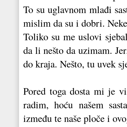
To su uglavnom mlađi sasta
mislim da su i dobri. Neke
Toliko su me uslovi sjeba
da li nešto da uzimam. Je
do kraja. Nešto, tu uvek sj
Pored toga dosta mi je vi
radim, hoću
našem sast
između te naše ploče i ovo