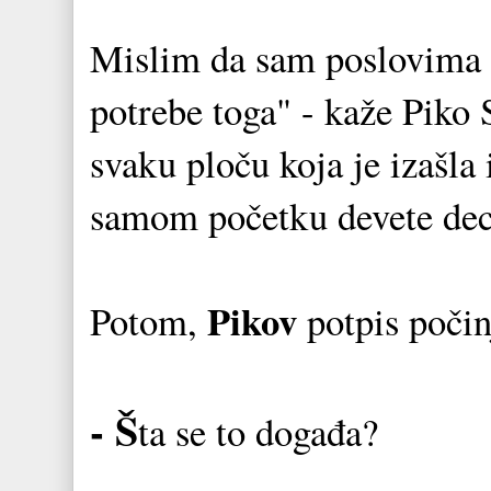
Mislim da sam poslovima 
potrebe toga" - kaže Piko 
svaku ploču koja je izašla
samom početku devete dec
Pikov
Potom,
potpis počinj
- Š
ta se to događa?