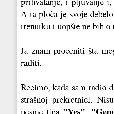
prihvatanje, i pljuvanje 
A ta ploča je svoje debel
trenutku i uopšte ne bih o 
Ja znam proceniti šta mo
raditi.
Recimo, kada sam radio 
strašnoj prekretnici. Ni
"Yes"
"Gene
pesme tipa
,