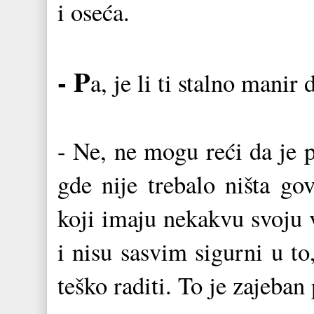
i oseća.
- P
a, je li ti stalno manir 
- Ne, ne mogu reći da je 
gde nije trebalo ništa go
koji imaju nekakvu svoju v
i nisu sasvim sigurni u to
teško raditi. To je zajeban