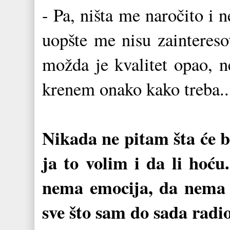
- Pa, ništa me naročito i 
uopšte me nisu zaintereso
možda je kvalitet opao, 
krenem onako kako treba..
Nikada ne pitam šta će b
ja to volim i da li hoć
nema emocija, da nema n
sve što sam do sada radio