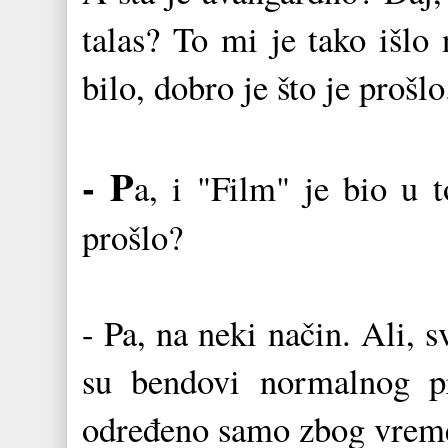
talas? To mi je tako išlo
bilo, dobro je što je prošlo
- P
a, i "Film" je bio u 
prošlo?
- Pa, na neki način. Ali, sv
su bendovi normalnog pr
određeno samo zbog vremen