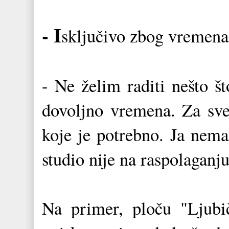
- I
sključivo zbog vremena
- Ne želim raditi nešto š
dovoljno vremena. Za sve
koje je potrebno. Ja nem
studio nije na raspolaganju
Na primer, ploču "Ljub