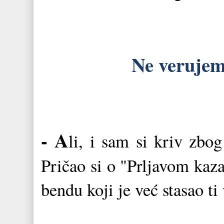
Ne verujem
- A
li, i sam si kriv zbo
Pričao si o "Prljavom kazal
bendu koji je već stasao ti