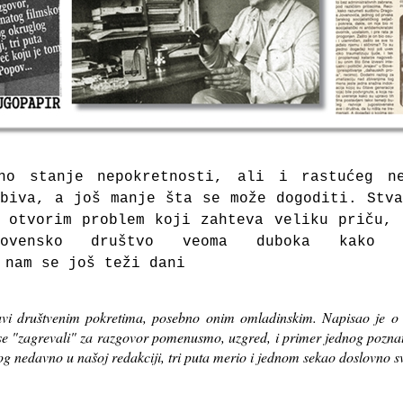
no stanje nepokretnosti, ali i rastućeg n
biva, a još manje šta se može dogoditi. Stv
 otvorim problem koji zahteva veliku priču,
lovensko društvo veoma duboka kako 
 nam se još teži dani
avi društvenim pokretima, posebno onim omladinskim. Napisao je o 
 se "zagrevali" za razgovor pomenusmo, uzgred, i primer jednog poznato
og nedavno u našoj redakciji, tri puta merio i jednom sekao doslovno 