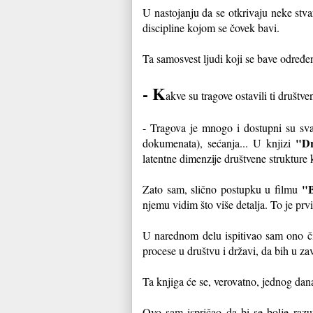
U nastojanju da se otkrivaju neke stva
discipline kojom se čovek bavi.
Ta samosvest ljudi koji se bave odre
- K
akve su tragove ostavili ti društve
- Tragova je mnogo i dostupni su sva
"Dr
dokumenata), sećanja... U knjizi
latentne dimenzije društvene strukture
"
Zato sam, slično postupku u filmu
njemu vidim što više detalja. To je prv
U narednom delu ispitivao sam ono či
procese u društvu i državi, da bih u za
Ta knjiga će se, verovatno, jednog dana
Ovo sam ispričao da bi se bolje ra