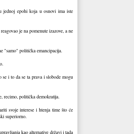
 u jednoj epohi koja u osnovi ima iste
ji reagovao je na pomenute izazove, a ne
 ne "samo" politička emancipacija.
o.
o se i to da se ta prava i slobode mogu
, recimo, politička demokratija.
iti svoje interese i htenja time što će
ski superiorno.
pravljanja kao alternative državi i tada