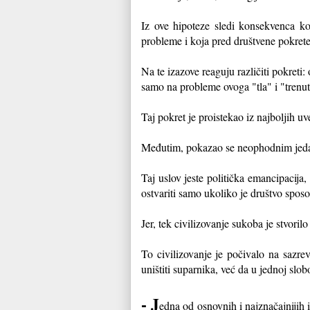
Iz ove hipoteze sledi konsekvenca koj
probleme i koja pred društvene pokrete 
Na te izazove reaguju različiti pokreti
samo na probleme ovoga "tla" i "trenu
Taj pokret je proistekao iz najboljih u
Međutim, pokazao se neophodnim jedan u
Taj uslov jeste politička emancipacija
ostvariti samo ukoliko je društvo spo
Jer, tek civilizovanje sukoba je stvori
To civilizovanje je počivalo na sazrev
uništiti suparnika, već da u jednoj slob
- J
edna od osnovnih i najznačajnijih i