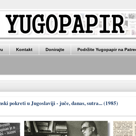
ru
Kontakt
Donirajte
Podržite Yugopapir na Patr
ki pokreti u Jugoslaviji - juče, danas, sutra... (1985)