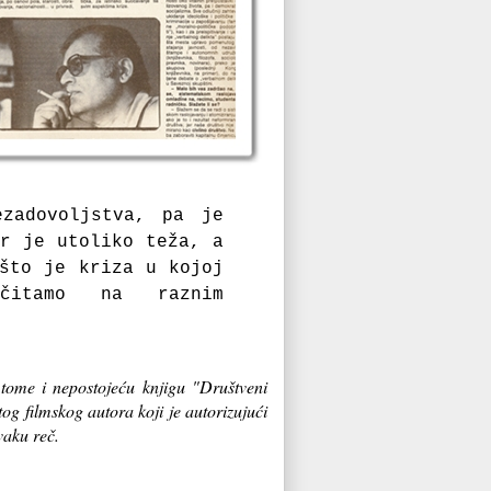
ezadovoljstva, pa je
ar je utoliko teža, a
 što je kriza u kojoj
čitamo na raznim
tome i nepostojeću knjigu "Društveni
g filmskog autora koji je autorizujući
svaku reč.