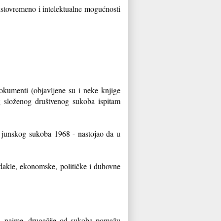
 istovremeno i intelektualne mogućnosti
okumenti (objavljene su i neke knjige
složenog društvenog sukoba ispitam
- junskog sukoba 1968 - nastojao da u
dakle, ekonomske, političke i duhovne
, naime, drugačije od sukoba pomažu