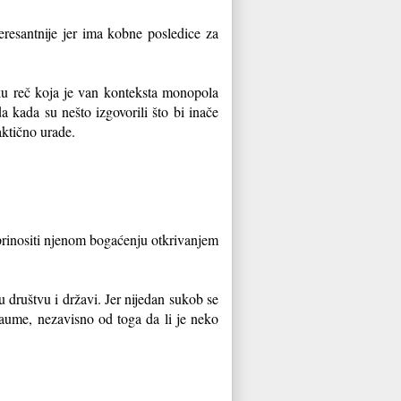
teresantnije jer ima kobne posledice za
aku reč koja je van konteksta monopola
a kada su nešto izgovorili što bi inače
aktično urade.
oprinositi njenom bogaćenju otkrivanjem
u društvu i državi. Jer nijedan sukob se
raume, nezavisno od toga da li je neko