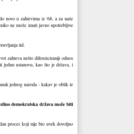
ilo novo u zahtevima iz '68, a za naše
 niko ne može imati javno upotrebljive
ravljanja itd.
vot zahteva nešto diferenciraniji odnos
ti jednu ustanovu, kao što je država, i
anak jednog naroda - kakav je oblik te
edino demokratska država može biti
edan proces koji nije bio uvek dovoljno