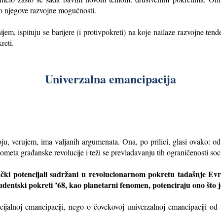
to njegove razvojne mogućnosti.
m, ispituju se barijere (i protivpokreti) na koje nailaze razvojne ten
reti.
Univerzalna emancipacija
u, verujem, ima valjanih argumenata. Ona, po prilici, glasi ovako: od
ometa građanske revolucije i teži se prevladavanju tih ograničenosti so
ački potencijali sadržani u revolucionarnom pokretu tadašnje Evr
studentski pokreti ’68, kao planetarni fenomen, potenciraju ono što 
cijalnoj emancipaciji, nego o čovekovoj univerzalnoj emancipaciji od 