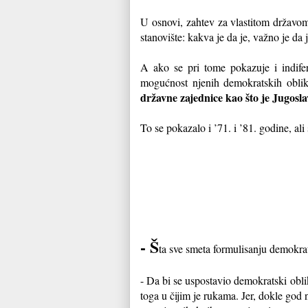
U osnovi, zahtev za vlastitom državom
stanovište: kakva je da je, važno je da 
A ako se pri tome pokazuje i indifere
mogućnost njenih demokratskih oblik
državne zajednice kao što je Jugosla
To se pokazalo i ’71. i ’81. godine, al
- Š
ta sve smeta formulisanju demokra
- Da bi se uspostavio demokratski obli
toga u čijim je rukama. Jer, dokle god 