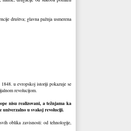
dencije društva; glavna pažnja usmerena
 1848. u evropskoj istoriji pokazuje se
cijalnom revolucijom.
ope nisu realizovani, a težnjama ka
je univerzalno u svakoj revoluciji.
svih oblika zavisnosti: od tehnologije,