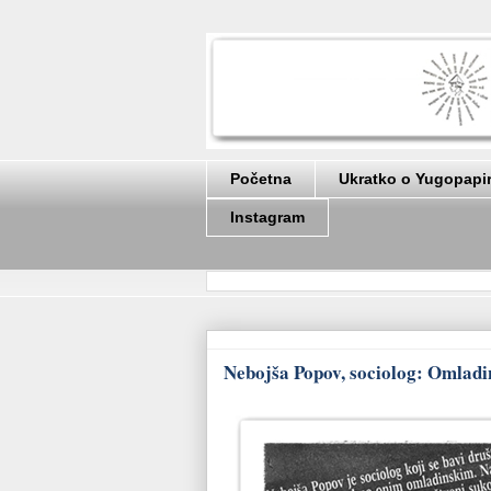
Početna
Ukratko o Yugopapi
Instagram
Nebojša Popov, sociolog: Omladins