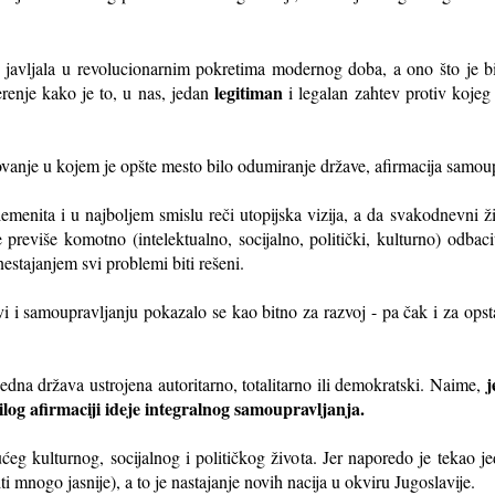
se javljala u revolucionarnim pokretima modernog doba, a ono što je b
legitiman
erenje kako je to, u nas, jedan
i legalan zahtev protiv kojeg
ovanje u kojem je opšte mesto bilo odumiranje države, afirmacija samoup
emenita i u najboljem smislu reči utopijska vizija, a da svakodnevni ži
 previše komotno (intelektualno, socijalno, politički, kulturno) odbaci
estajanjem svi problemi biti rešeni.
i i samoupravljanju pokazalo se kao bitno za razvoj - pa čak i za opst
j
jedna država ustrojena autoritarno, totalitarno ili demokratski. Naime,
rilog afirmaciji ideje integralnog samoupravljanja.
ućeg kulturnog, socijalnog i političkog života. Jer naporedo je tekao j
i mnogo jasnije), a to je nastajanje novih nacija u okviru Jugoslavije.