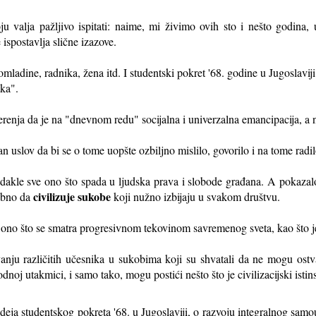
u valja pažljivo ispitati: naime, mi živimo ovih sto i nešto godina,
ispostavlja slične izazove.
: omladine, radnika, žena itd. I studentski pokret '68. godine u Jugoslavi
tka".
verenja da je na "dnevnom redu" socijalna i univerzalna emancipacija, a
slov da bi se o tome uopšte ozbiljno mislilo, govorilo i na tome radil
, dakle sve ono što spada u ljudska prava i slobode građana. A pokazal
civilizuje sukobe
sobno da
koji nužno izbijaju u svakom društvu.
lo ono što se smatra progresivnom tekovinom savremenog sveta, kao što je
anju različitih učesnika u sukobima koji su shvatali da ne mogu ostvar
odnoj utakmici, i samo tako, mogu postići nešto što je civilizacijski istin
deja studentskog pokreta '68. u Jugoslaviji, o razvoju integralnog samou