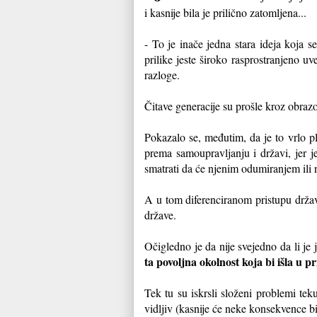
i kasnije bila je prilično zatomljena...
- To je inače jedna stara ideja koja 
prilike jeste široko rasprostranjeno uv
razloge.
Čitave generacije su prošle kroz obraz
Pokazalo se, međutim, da je to vrlo pl
prema samoupravljanju i državi, jer je
smatrati da će njenim odumiranjem ili n
A u tom diferenciranom pristupu držav
države.
Očigledno je da nije svejedno da li je 
ta povoljna okolnost koja bi išla u p
Tek tu su iskrsli složeni problemi tek
vidljiv (kasnije će neke konsekvence bit