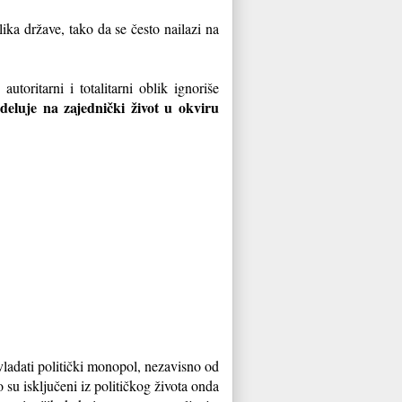
ka države, tako da se često nailazi na
toritarni i totalitarni oblik ignoriše
deluje na zajednički život u okviru
vladati politički monopol, nezavisno od
 su isključeni iz političkog života onda