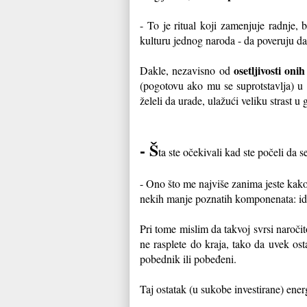
- To je ritual koji zamenjuje radnje, 
kulturu jednog naroda - da poveruju da k
osetljivosti oni
Dakle, nezavisno od
(pogotovu ako mu se suprotstavlja) u n
želeli da urade, ulažući veliku strast u
- Š
ta ste očekivali kad ste počeli da 
- Ono što me najviše zanima jeste kako
nekih manje poznatih komponenata: idej
Pri tome mislim da takvoj svrsi naročit
ne rasplete do kraja, tako da uvek os
pobednik ili pobeđeni.
Taj ostatak (u sukobe investirane) energ