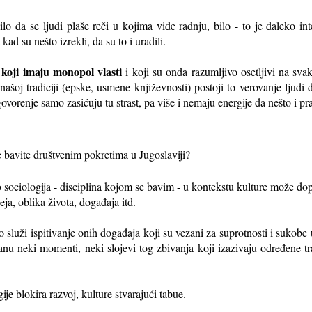
bilo da se ljudi plaše reči u kojima vide radnju, bilo - to je daleko in
ad su nešto izrekli, da su to i uradili.
h koji imaju monopol vlasti
i koji su onda razumljivo osetljivi na sv
ašoj tradiciji (epske, usmene književnosti) postoji to verovanje ljudi d
 govorenje samo zasićuju tu strast, pa više i nemaju energije da nešto i pr
se bavite društvenim pokretima u Jugoslaviji?
 sociologija - disciplina kojom se bavim - u kontekstu kulture može d
a, oblika života, događaja itd.
o služi ispitivanje onih događaja koji su vezani za suprotnosti i sukobe 
tanu neki momenti, neki slojevi tog zbivanja koji izazivaju određene t
ije blokira razvoj, kulture stvarajući tabue.