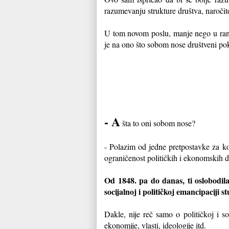
razumevanju strukture društva, naroči
U tom novom poslu, manje nego u ranije
je na ono što sobom nose društveni pok
- A
šta to oni sobom nose?
- Polazim od jedne pretpostavke za koj
ograničenost političkih i ekonomskih d
Od 1848. pa do danas, ti oslobodil
socijalnoj i političkoj emancipaciji 
Dakle, nije reč samo o političkoj i so
ekonomije, vlasti, ideologije itd.