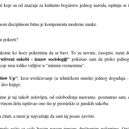
ri koje su od značaja za kulturno bogatstvo jednog naroda, ispituju se
đenom disciplinom bitna je komponenta moderne nauke.
ni pokreti?
kome ko hoće pokretima da se bavi. To su novine, časopisi, razni d
uštveni sukobi - izazov sociologiji"
pokušao sam da preko jednog 
 koje nisu toliko vidljive u "mirnim vremenima".
Blow Up"
, kroz uveličavanje (u tehničkom smislu) jednog događaja 
i deo knjige.
me je taj sukob uslovljen, od oslobođenja naovamo, posmatrao sam, 
vršnom delu ispitivao ono što je proisteklo iz junskih sukoba.
 čitati, a meni je najvažnije da sam taj posao završio.
zumelo zašto se sada bavim novom temom: društvenim pokretima. Oni