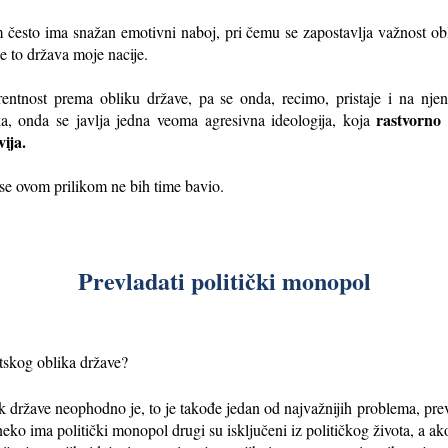
 često ima snažan emotivni naboj, pri čemu se zapostavlja važnost obli
je to država moje nacije.
ntnost prema obliku države, pa se onda, recimo, pristaje i na njen au
rastvorno 
a, onda se javlja jedna veoma agresivna ideologija, koja
vija.
i se ovom prilikom ne bih time bavio.
Prevladati politički monopol
tskog oblika države?
k države neophodno je, to je takođe jedan od najvažnijih problema, pre
neko ima politički monopol drugi su isključeni iz političkog života, a ako