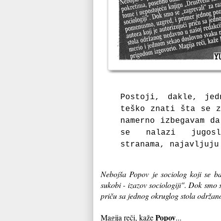
Postoji, dakle, jed
teško znati šta se z
namerno izbegavam da
se nalazi jugos
stranama, najavljuju
Nebojša Popov je sociolog koji se b
sukobi - izazov sociologiji". Dok smo
priču sa jednog okruglog stola održan
Popov
Magija reči, kaže
...