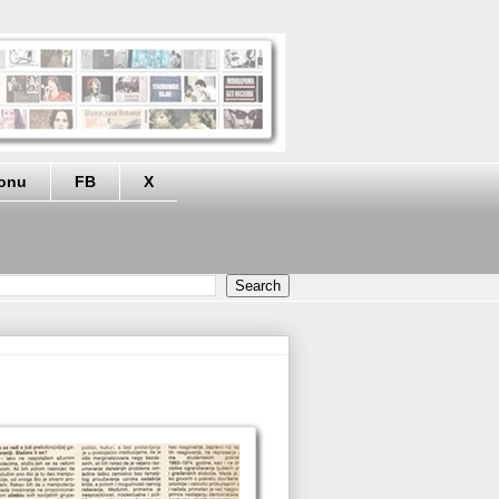
eonu
FB
X