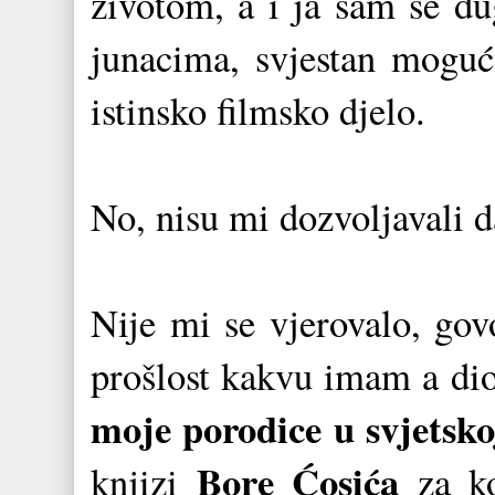
životom, a i ja sam se d
junacima, svjestan moguć
istinsko filmsko djelo.
No, nisu mi dozvoljavali da
Nije mi se vjerovalo, gov
prošlost kakvu imam a dio
moje porodice u svjetsko
Bore Ćosića
knjizi
za ko