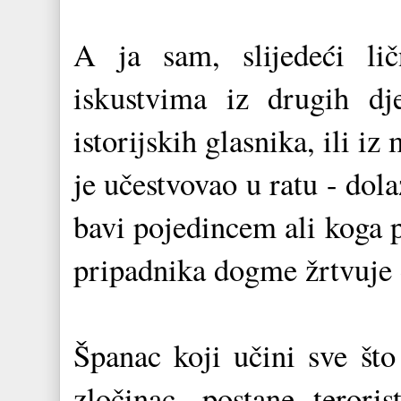
A ja sam, slijedeći li
iskustvima iz drugih dj
istorijskih glasnika, ili i
je učestvovao u ratu - dol
bavi pojedincem ali koga p
pripadnika dogme žrtvuje 
Španac koji učini sve što
zločinac, postane terori