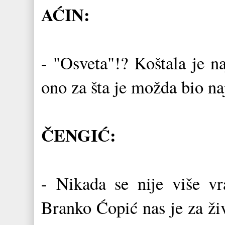
AĆIN:
- "Osveta"!? Koštala je n
ono za šta je možda bio naj
ČENGIĆ:
- Nikada se nije više v
Branko Ćopić nas je za ži