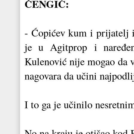
ČENGIĆ:
- Ćopićev kum i prijatelj 
je u Agitprop
i naređ
Kulenović nije mogao da v
nagovara da učini najpodlij
I to ga je učinilo nesret
No na kraju je otišao kod