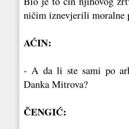
Bio je to čin njihovog žrt
ničim iznevjerili moralne 
AĆIN:
- A da li ste sami po arh
Danka Mitrova?
ČENGIĆ: