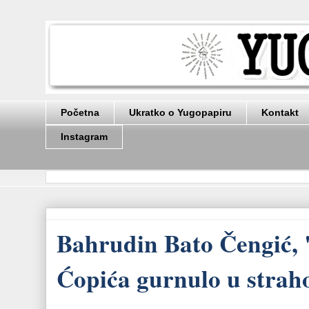
Početna
Ukratko o Yugopapiru
Kontakt
Instagram
Bahrudin Bato Čengić, "
Ćopića gurnulo u straho