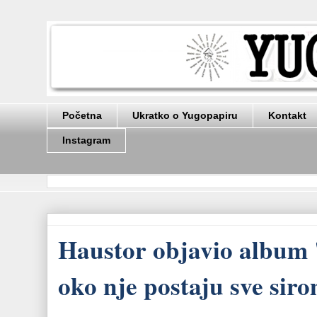
Početna
Ukratko o Yugopapiru
Kontakt
Instagram
Haustor objavio album "
oko nje postaju sve sirom