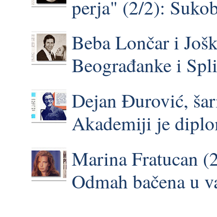
perja" (2/2): Suk
Beba Lončar i Još
Beograđanke i Spli
Dejan Đurović, ša
Akademiji je dipl
Marina Fratucan (2
Odmah bačena u vat