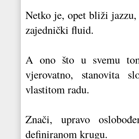
Netko je, opet bliži jazzu
zajednički fluid.
A ono što u svemu tome 
vjerovatno, stanovita
vlastitom radu.
Znači, upravo oslobođ
definiranom krugu.