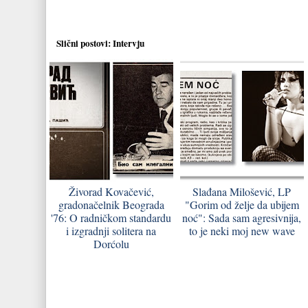
Slični postovi:
Intervju
Živorad Kovačević,
Slađana Milošević, LP
gradonačelnik Beograda
"Gorim od želje da ubijem
'76: O radničkom standardu
noć": Sada sam agresivnija,
i izgradnji solitera na
to je neki moj new wave
Dorćolu