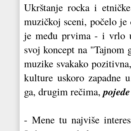
Ukrštanje rocka i etničk
muzičkoj sceni, počelo je 
je među prvima - i vrlo 
svoj koncept na "Tajnom g
muzike svakako pozitivna,
kulture uskoro zapadne u 
pojede 
ga, drugim rečima,
- Mene tu najviše interes