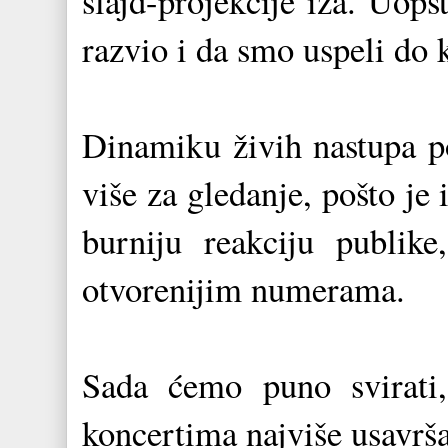
slajd-projekcije iza. Uop
razvio i da smo uspeli do 
Dinamiku živih nastupa po
više za gledanje, pošto je
burniju reakciju publik
otvorenijim numerama.
Sada ćemo puno svirati,
koncertima najviše usavrš