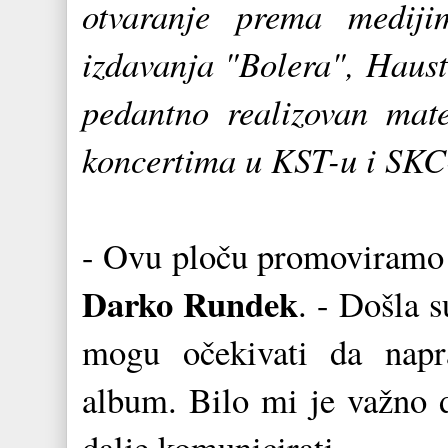
otvaranje prema mediji
izdavanja "Bolera", Haust
pedantno realizovan mat
koncertima u KST-u i SKC-
- Ovu ploču promoviramo 
Darko Rundek
. - Došla 
mogu očekivati da napra
album. Bilo mi je važno 
dalje komunicirati.