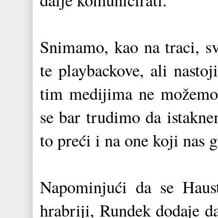
Snimamo, kao na traci, sv
te playbackove, ali nasto
tim medijima ne možemo p
se bar trudimo da istakne
to preći i na one koji nas g
Napominjući da se Haust
hrabriji, Rundek dodaje d