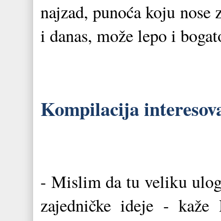
najzad, punoća koju nose z
i danas, može lepo i bogato
Kompilacija interesov
- Mislim da tu veliku ulo
zajedničke ideje - kaže