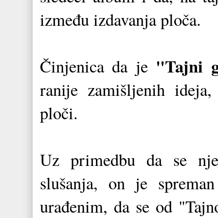
između izdavanja ploča.
"Tajni 
Činjenica da je
ranije zamišljenih ideja
ploči.
Uz primedbu da se nje
slušanja, on je spreman
urađenim, da se od "Tajno