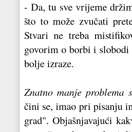
- Da, tu sve vrijeme drži
što to može zvučati prete
Stvari ne treba mistifiko
govorim o borbi i slobodi 
bolje izraze.
Znatno manje problema s
čini se, imao pri pisanju i
grad". Objašnjavajući kakv