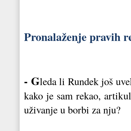
Pronalaženje pravih r
- G
leda li Rundek još uve
kako je sam rekao, artiku
uživanje u borbi za nju?