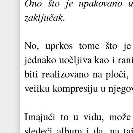
Ono što je upakovano 
zaključak.
No, uprkos tome što je 
jednako uočljiva kao i ran
biti realizovano na ploči, 
veiiku kompresiju u njeg
Imajući to u vidu, može 
sledeći album i da, na ta