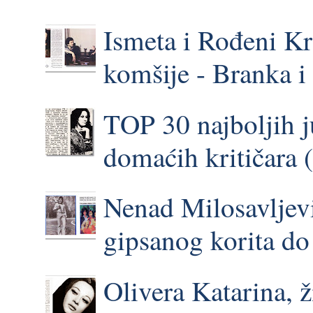
Ismeta i Rođeni Kr
komšije - Branka 
TOP 30 najboljih 
domaćih kritičara 
Nenad Milosavljevi
gipsanog korita do 
Olivera Katarina, 