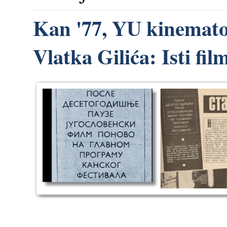
Kan '77, YU kinemato
Vlatka Gilića: Isti fi