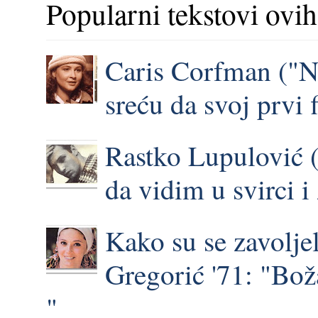
Popularni tekstovi ovih
Caris Corfman ("N
sreću da svoj prvi 
Rastko Lupulović (
da vidim u svirci 
Kako su se zavoljel
Gregorić '71: "Bož
"