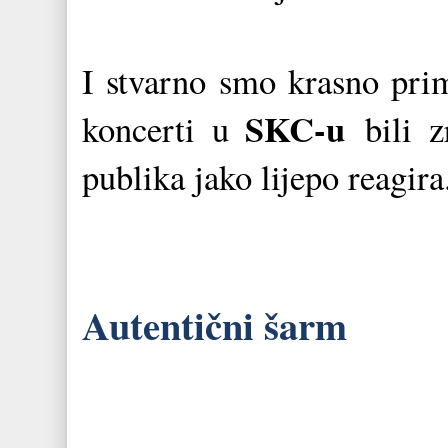
I stvarno smo krasno prim
SKC-u
koncerti u
bili zr
publika jako lijepo reagira
Autentični šarm