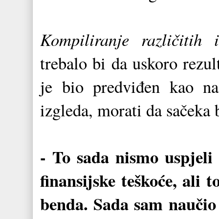
Kompiliranje različitih
trebalo bi da uskoro rezult
je bio predviđen kao na
izgleda, morati da sačeka 
- To sada nismo uspjeli r
finansijske teškoće, ali t
benda. Sada sam naučio 