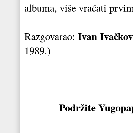
albuma, više vraćati prvi
Ivan Ivačkov
Razgovarao:
1989.)
Podržite Yugopa