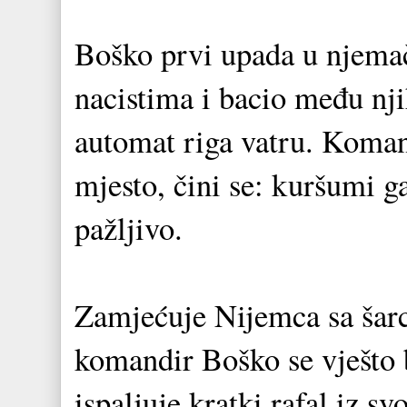
Boško prvi upada u njema
nacistima i bacio među nj
automat riga vatru. Koman
mjesto, čini se: kuršumi g
pažljivo.
Zamjećuje Nijemca sa šarc
komandir Boško se vješto b
ispaljuje kratki rafal iz 