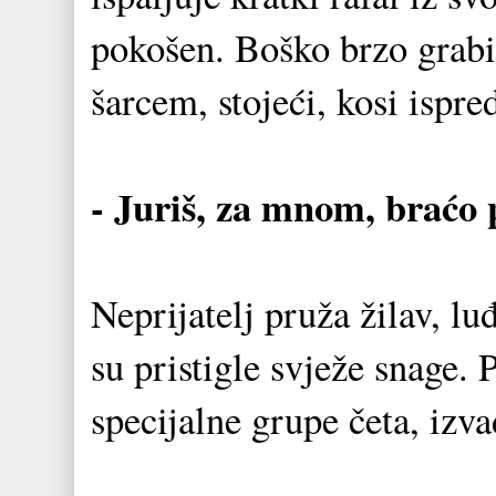
pokošen. Boško brzo grabi 
šarcem, stojeći, kosi ispre
- Juriš, za mnom, braćo p
Neprijatelj pruža žilav, lu
su pristigle svježe snage.
specijalne grupe četa, izvad