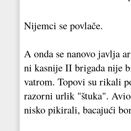
Nijemci se povlače.
A onda se nanovo javlja art
ni kasnije II brigada nij
vatrom. Topovi su rikali p
razorni urlik "štuka". Avio
nisko pikirali, bacajući b