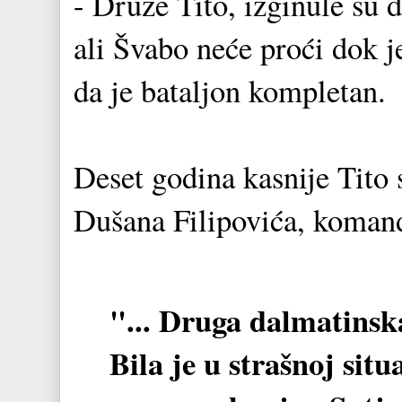
- Druže Tito, izginule su d
ali Švabo neće proći dok j
da je bataljon kompletan.
Deset godina kasnije Tito s
Dušana Filipovića, komand
"... Druga dalmatinska
Bila je u strašnoj sit