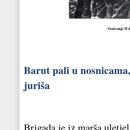
Osnivanje II 
Barut pali u nosnicama,
juriša
Brigada je iz marša uletjel