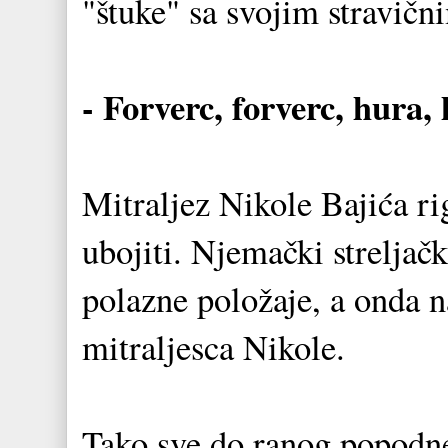
"štuke" sa svojim stravič
- Forverc, forverc, hura,
Mitraljez Nikole Bajića rig
ubojiti. Njemački streljačk
polazne položaje, a onda 
mitraljesca Nikole.
Tako sve do ranog popodne