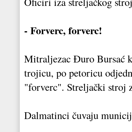
Oficiri iza streljačkog stroj
- Forverc, forverc!
Mitraljezac Đuro Bursać k
trojicu, po petoricu odjed
"forverc". Streljački stroj
Dalmatinci čuvaju municij