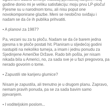
godine donio mi je veliku satisfakciju: moju prvu LP-ploču!
Pjesme su u narodnom tonu, ali nisu poput one
novokomponirane glazbe. Meni se neobično sviđaju i
nadam se da će ih publika prihvatiti.
• A planovi za 1987?
Pa, vezani su za tu ploču. Nadam se da će barem jedna
pjesma s te ploče postati hit. Planiram u sljedećoj godini
nastupiti na nekoliko turneja, a imam i jednu ponudu za
Sjedinjene Američke Države. Rado bih pošla, jer nisam
nikada bila u Americi, no, za sada sve je u fazi pregovora, pa
nerado govorim o tome.
• Zapustili ste karijeru glumice?
Nisam je zapustila, ali trenutno je u drugom planu. Zapravo,
nemam pravih ponuda, pa se za sada bavim samo
pjevanjem.
• I voditeljskim poslom...