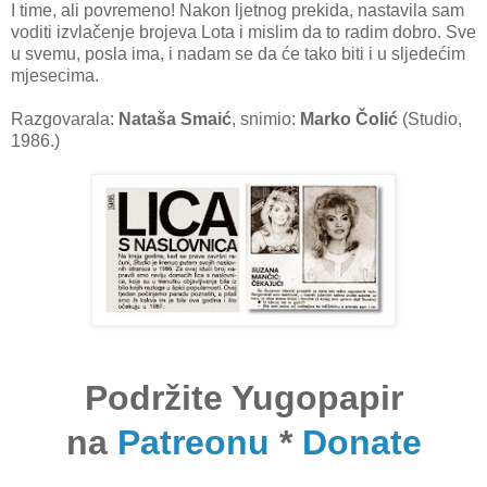
I time, ali povremeno! Nakon ljetnog prekida, nastavila sam
voditi izvlačenje brojeva Lota i mislim da to radim dobro. Sve
u svemu, posla ima, i nadam se da će tako biti i u sljedećim
mjesecima.
Razgovarala:
Nataša Smaić
, snimio:
Marko Čolić
(Studio,
1986.)
Podržite Yugopapir
na
Patreonu
*
Donate