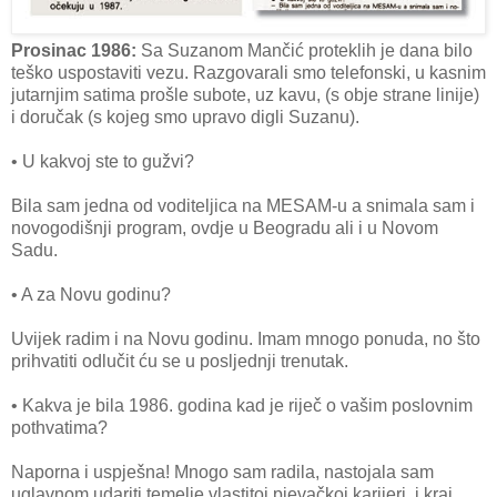
Prosinac 1986:
Sa Suzanom Mančić proteklih je dana bilo
teško uspostaviti vezu. Razgovarali smo telefonski, u kasnim
jutarnjim satima prošle subote, uz kavu, (s obje strane linije)
i doručak (s kojeg smo upravo digli Suzanu).
• U kakvoj ste to gužvi?
Bila sam jedna od voditeljica na MESAM-u a snimala sam i
novogodišnji program, ovdje u Beogradu ali i u Novom
Sadu.
• A za Novu godinu?
Uvijek radim i na Novu godinu. Imam mnogo ponuda, no što
prihvatiti odlučit ću se u posljednji trenutak.
• Kakva je bila 1986. godina kad je riječ o vašim poslovnim
pothvatima?
Naporna i uspješna! Mnogo sam radila, nastojala sam
uglavnom udariti temelje vlastitoj pjevačkoj karijeri, i kraj