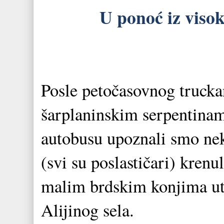
U ponoć iz visoke
Posle petočasovnog trucka
šarplaninskim serpentinam
autobusu upoznali smo nek
(svi su poslastičari) kren
malim brdskim konjima ut
Alijinog sela.