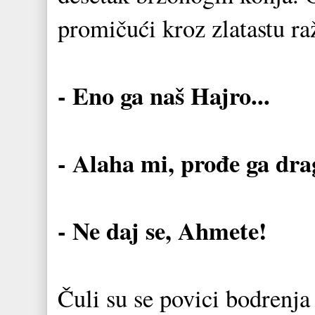
promičući kroz zlatastu ra
- Eno ga naš Hajro...
- Alaha mi, prođe ga dra
- Ne daj se, Ahmete!
Čuli su se povici bodren