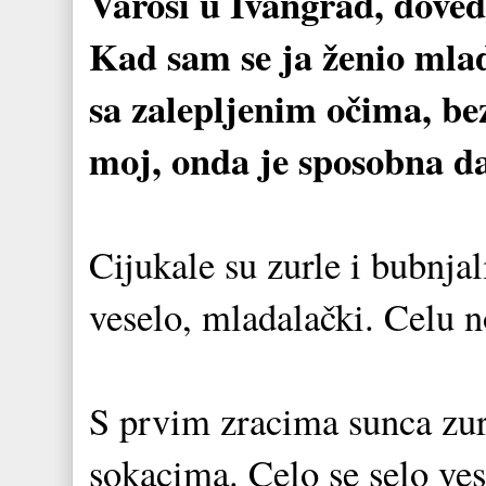
Varoši u Ivangrad, doved
Kad sam se ja ženio mlad
sa zalepljenim očima, bez
moj, onda je sposobna d
Cijukale su zurle i bubnjal
veselo, mladalački. Celu no
S prvim zracima sunca zurl
sokacima. Celo se selo vese