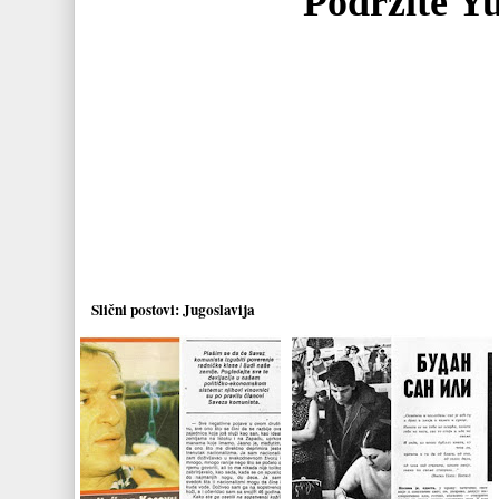
Podržite Y
Slični postovi:
Jugoslavija