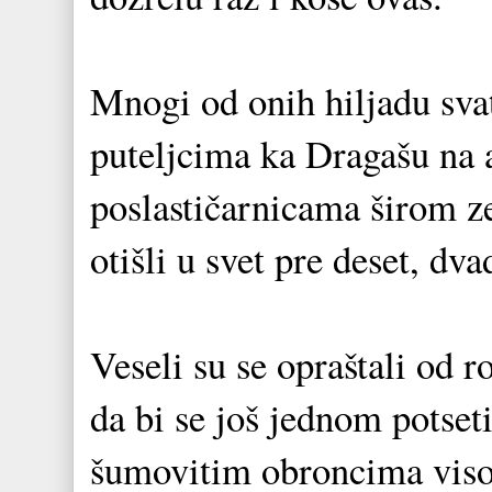
Mnogi od onih hiljadu sva
puteljcima ka Dragašu na 
poslastičarnicama širom z
otišli u svet pre deset, dva
Veseli su se opraštali od 
da bi se još jednom potset
šumovitim obroncima viso