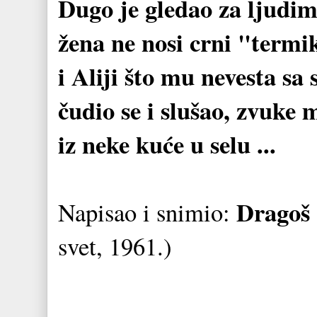
Dugo je gledao za ljudima
žena ne nosi crni "termik
i Aliji što mu nevesta sa
čudio se i slušao, zvuke 
iz neke kuće u selu ...
Dragoš
Napisao i snimio:
svet, 1961.)