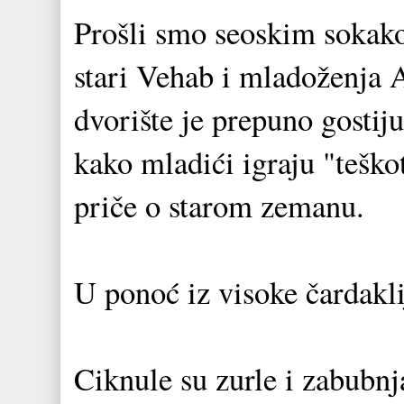
Prošli smo seoskim sokak
stari Vehab i mladoženja A
dvorište je prepuno gostiju
kako mladići igraju "teškot
priče o starom zemanu.
U ponoć iz visoke čardaklij
Ciknule su zurle i zabubnj