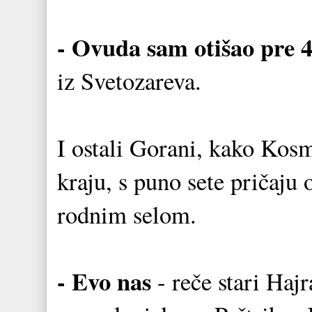
- Ovuda sam otišao pre 4
iz Svetozareva.
I ostali Gorani, kako Kosm
kraju, s puno sete pričaju
rodnim selom.
- Evo nas
- reče stari Ha