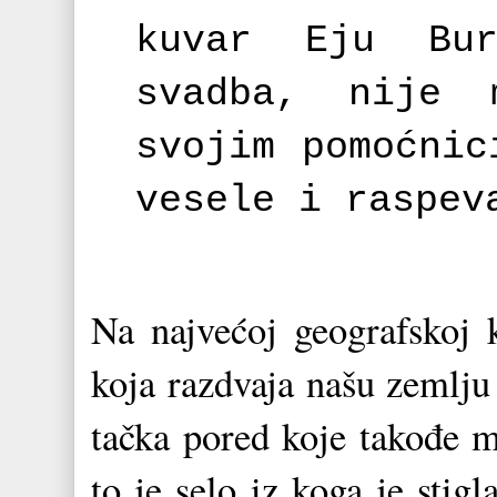
kuvar Eju Bu
svadba, nije
svojim pomoćnic
vesele i raspev
Na najvećoj geografskoj k
koja razdvaja našu zemlju
tačka pored koje takođe m
to je selo iz koga je sti