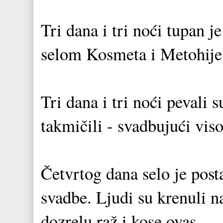
Tri dana i tri noći tupan 
selom Kosmeta i Metohije
Tri dana i tri noći pevali su 
takmičili - svadbujući vis
Četvrtog dana selo je post
svadbe. Ljudi su krenuli n
dozrelu raž i kose ovas.