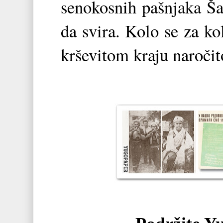
senokosnih pašnjaka Ša
da svira. Kolo se za k
krševitom kraju naročit