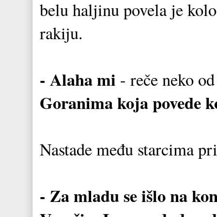
belu haljinu povela je kolo
rakiju.
- Alaha mi
- reče neko od
Goranima koja povede ko
Nastade među starcima pr
- Za mladu se išlo na kon