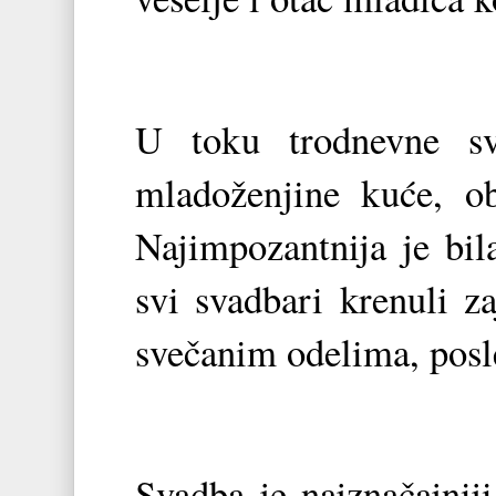
U toku trodnevne sve
mladoženjine kuće, obi
Najimpozantnija je bil
svi svadbari krenuli z
svečanim odelima, posle
Svadba je najznačajnij