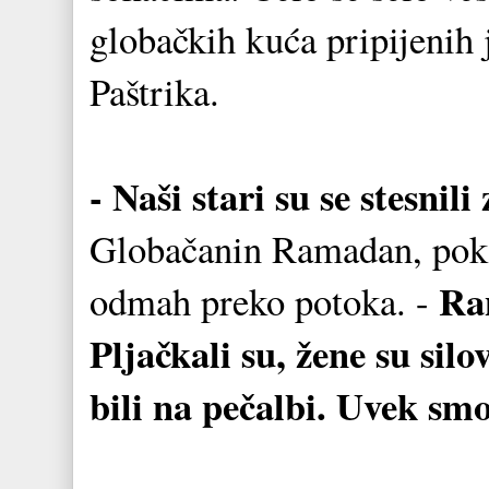
globačkih kuća pripijenih
Paštrika.
- Naši stari su se stesnil
Globačanin Ramadan, poka
Ran
odmah preko potoka. -
Pljačkali su, žene su silo
bili na pečalbi. Uvek sm