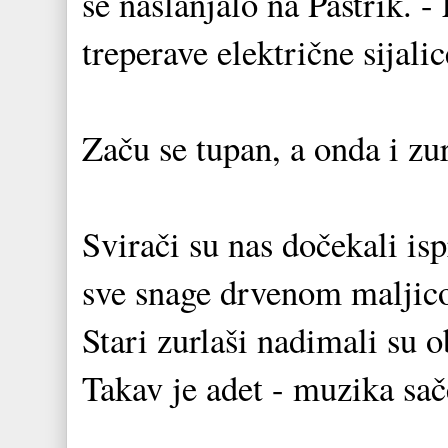
se naslanjalo na Paštrik. -
treperave električne sijali
Začu se tupan, a onda i zur
Svirači su nas dočekali isp
sve snage drvenom maljico
Stari zurlaši nadimali su o
Takav je adet - muzika sače