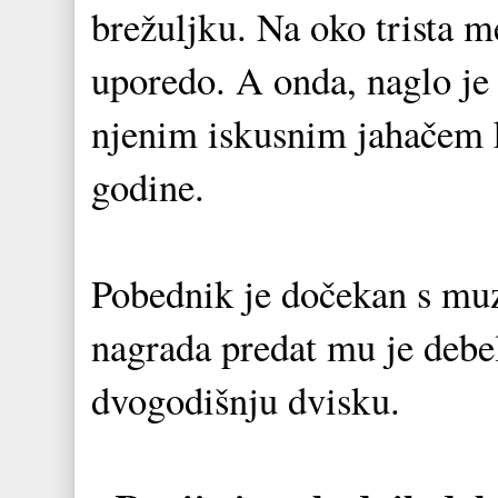
brežuljku. Na oko trista me
uporedo. A onda, naglo je 
njenim iskusnim jahačem k
godine.
Pobednik je dočekan s mu
nagrada predat mu je debel
dvogodišnju dvisku.