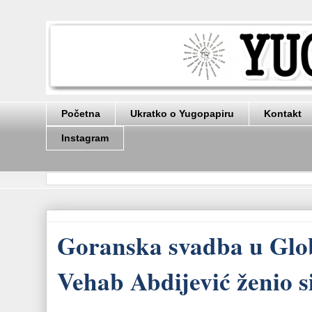
Početna
Ukratko o Yugopapiru
Kontakt
Instagram
Goranska svadba u Glob
Vehab Abdijević ženio s