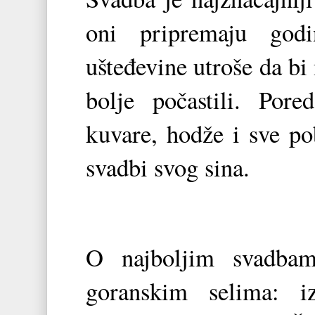
oni pripremaju god
ušteđevine utroše da bi 
bolje počastili. Por
kuvare, hodže i sve p
svadbi svog sina.
O najboljim svadbam
goranskim selima: i