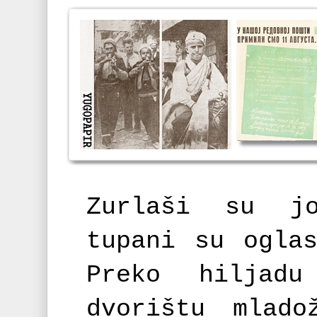
Zurlaši su j
tupani su ogla
Preko hiljad
dvorištu mlado