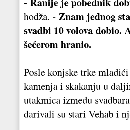
- Ranije je pobednik do
Znam jednog star
hodža. -
svadbi 10 volova dobio. 
šećerom hranio.
Posle konjske trke mladići
kamenja i skakanju u dalji
utakmica između svadbara 
darivali su stari Vehab i n