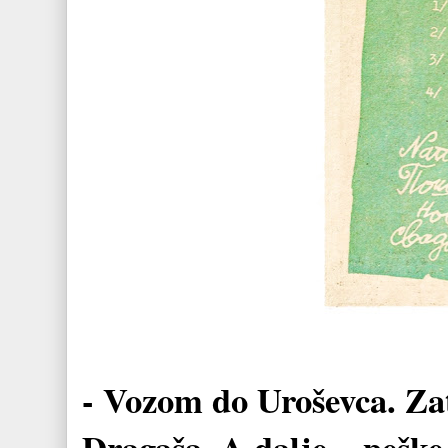
- Vozom do Uroševca. Za
Dragaša. A dalje... peške