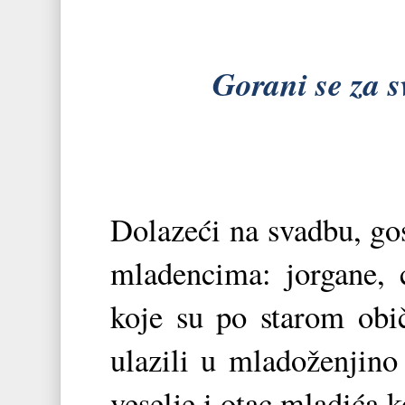
Gorani se za 
Dolazeći na svadbu, go
mladencima: jorgane, ć
koje su po starom obič
ulazili u mladoženjino
veselje i otac mladića k