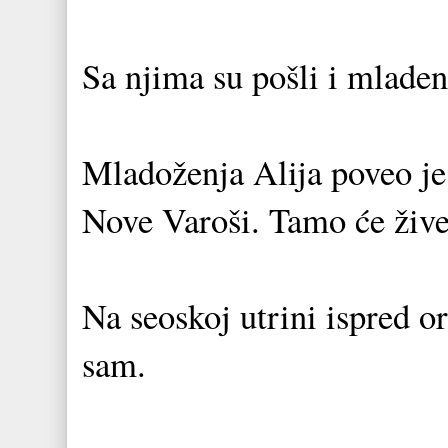
Sa njima su pošli i mladen
Mladoženja Alija poveo je
Nove Varoši. Tamo će živeti
Na seoskoj utrini ispred o
sam.