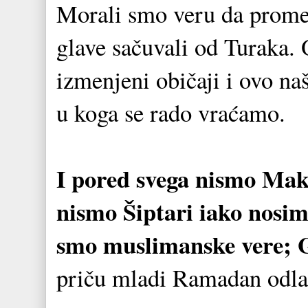
Morali smo veru da prome
glave sačuvali od Turaka. 
izmenjeni običaji i ovo na
u koga se rado vraćamo.
I pored svega nismo Mak
nismo Šiptari iako nosimo
smo muslimanske vere; G
priču mladi Ramadan odlaz