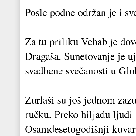
Posle podne održan je i sv
Za tu priliku Vehab je dov
Dragaša. Sunetovanje je uj
svadbene svečanosti u Glo
Zurlaši su još jednom zazur
ručku. Preko hiljadu ljudi
Osamdesetogodišnji kuvar