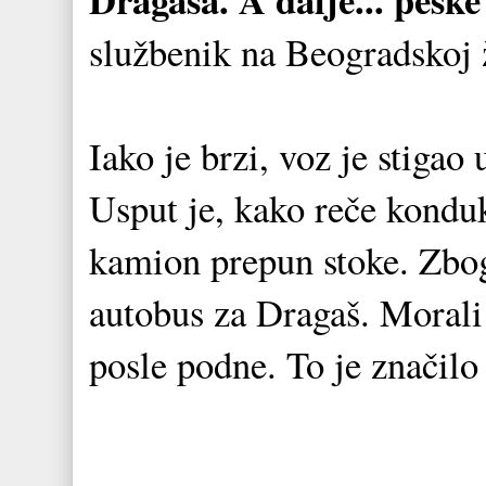
službenik na Beogradskoj ž
Iako je brzi, voz je stigao
Usput je, kako reče konduk
kamion prepun stoke. Zbog
autobus za Dragaš. Morali
posle podne. To je značilo