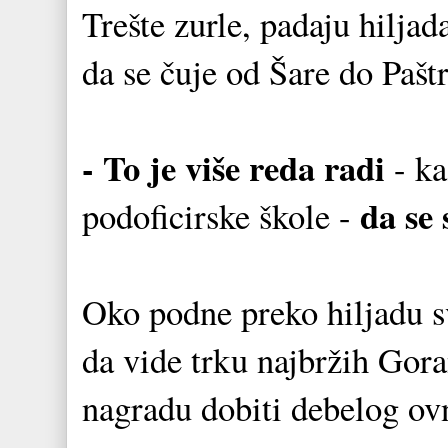
Trešte zurle, padaju hilja
da se čuje od Šare do Pašt
- To je više reda radi
- ka
da se 
podoficirske škole -
Oko podne preko hiljadu sv
da vide trku najbržih Gora
nagradu dobiti debelog ov