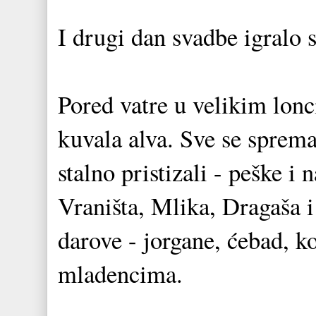
I drugi dan svadbe igralo 
Pored vatre u velikim lonc
kuvala alva. Sve se spremal
stalno pristizali - peške i 
Vraništa, Mlika, Dragaša 
darove - jorgane, ćebad, ko
mladencima.