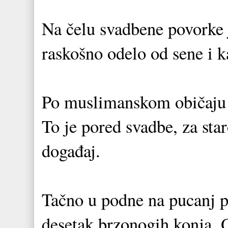
Na čelu svadbene povorke 
raskošno odelo od sene i k
Po muslimanskom običaju o
To je pored svadbe, za sta
događaj.
Tačno u podne na pucanj pr
desetak brzonogih konja. 