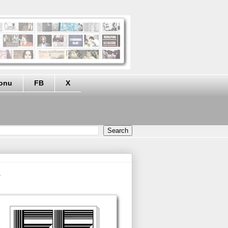
eonu
FB
X
.