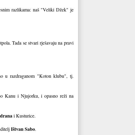
vjesnim razlikama: naš "Veliki Džek" je
tpola. Tada se stvari rješavaju na pravi
đeno u razdraganom "Koton klubu", tj.
po Kanu i Njujorku, i opasno reži na
idrana
i Kusturice.
Ištvan Sabo
ditelj
.