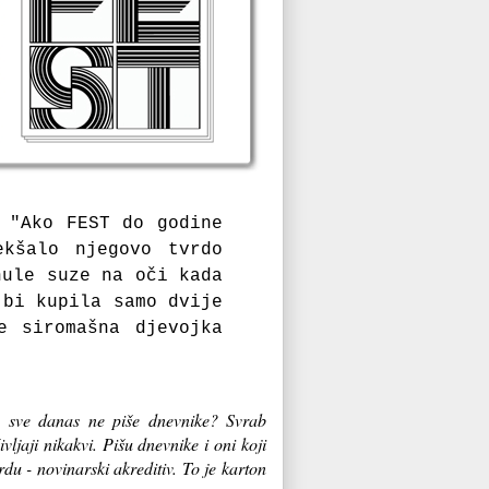
:
"Ako FEST do godine
ekšalo njegovo tvrdo
nule suze na oči kada
 bi kupila samo dvije
e siromašna djevojka
 sve danas ne piše dnevnike? Svrab
ivljaji nikakvi. Pišu dnevnike i oni koji
du - novinarski akreditiv. To je karton