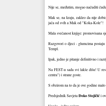
Nije se, međutim, mogao načuditi čud
Mak se, na kraju, zakleo da nije dob
jača od svih a Mak od "Koka-Kole"!
Mala svečanost knjige: promovisana s
Razgovori o djeci - glumcima postaju s
Templ.
Ipak, jedno je pitanje definitivno i raz
Na FEST-u sada svi lakše dišu! U resto
centra") i strane goste.
S obzirom na to da je ove godine malo 
Đoko Stojičić
Predsjednik Savjeta
i ov
Uveče - jedna večera.