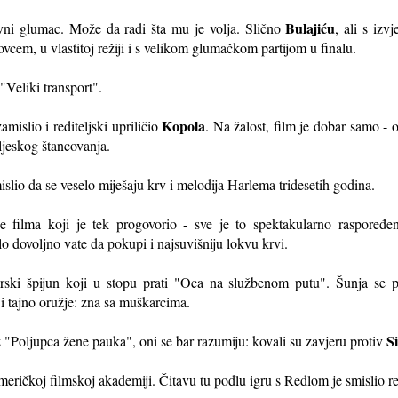
Bulajiću
lavni glumac. Može da radi šta mu je volja. Slično
, ali s iz
vcem, u vlastitoj režiji i s velikom glumačkom partijom u finalu.
"Veliki transport".
Kopola
amislio i rediteljski upriličio
. Na žalost, film je dobar samo - o
aljeskog štancovanja.
mislio da se veselo miješaju krv i melodija Harlema tridesetih godina.
zde filma koji je tek progovorio - sve je to spektakularno raspore
 dovoljno vate da pokupi i najsuvišniju lokvu krvi.
rski špijun koji u stopu prati "Oca na službenom putu". Šunja se 
 tajno oružje: zna sa muškarcima.
S
 "Poljupca žene pauka", oni se bar razumiju: kovali su zavjeru protiv
eričkoj filmskoj akademiji. Čitavu tu podlu igru s Redlom je smislio re