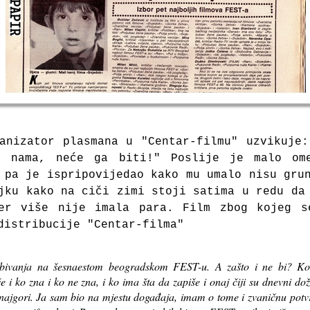
ganizator plasmana u "Centar-filmu" uzvikuje
s nama, neće ga biti!"
Poslije je malo om
 pa je ispripovijedao kako mu umalo nisu gru
jku kako na ciči zimi stoji satima u redu da
jer više nije imala para.
Film zbog ko
jeg s
distribucije "Centar-filma"
zbivanja na šesnaestom beogradskom FEST-u. A zašto i ne bi? Ko
še i ko zna i ko ne zna, i ko ima šta da zapiše i
onaj čiji su dnevni dož
 najgori. Ja sam bio na mjestu događaja, imam o tome i zvaničnu potvr