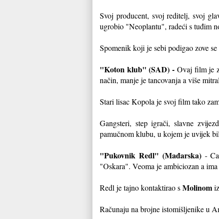
Svoj producent, svoj reditelj, svoj g
ugrobio "Neoplantu", radeći s tuđim no
Spomenik koji je sebi podigao zove se 
"Koton klub" (SAD) -
Ovaj film je z
način, manje je tancovanja a vi
še mitr
Stari lisac Kopola je svoj film tako za
Gangsteri, step igrači, slavne zvije
pamučnom klubu, u kojem je uvijek bilo
"Pukovnik Redl" (Mađarska)
- Ca
"Oskara". Veoma je ambiciozan a ima i
Molinom
Redl je tajno kontaktirao s
iz
Računaju na brojne istomišljenike u Am