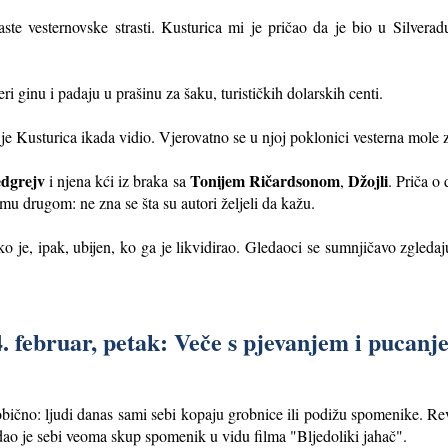
ste vesternovske strasti. Kusturica mi je pričao da je bio u Silver
eri ginu i padaju u prašinu za šaku, turističkih dolarskih centi.
 je Kusturica ikada vidio. Vjerovatno se u njoj poklonici vesterna mole
dgrejv
Tonijem Ričardsonom
Džojli
i njena kći iz braka sa
,
. Priča o
mu drugom: ne zna se šta su autori željeli da kažu.
Ako je, ipak, ubijen, ko ga je likvidirao. Gledaoci se sumnjičavo zgled
. februar, petak: Veče s pjevanjem i pucan
bično: ljudi danas sami sebi kopaju grobnice ili podižu spomenike. R
zidao je sebi veoma skup spomenik u vidu filma "Bljedoliki jahač".