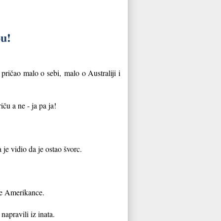
ou!
 pričao malo o sebi,
malo o Australiji i
iču a ne - ja pa ja!
 je vidio da je ostao švorc.
vole Amerikance.
napravili iz inata.