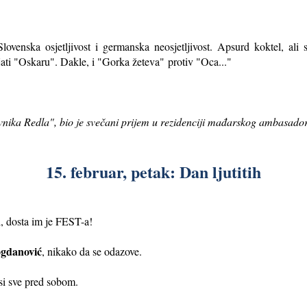
Slovenska osjetljivost i germanska neosjetljivost. Apsurd koktel, al
jati "Oskaru". Dakle, i "Gorka žeteva"
protiv "Oca..."
vnika Redla", bio je svečani prijem u rezidenciji mađarskog ambasado
15. februar, petak: Dan ljutitih
i, dosta im je FEST-a!
gdanović
, nikako da se odazove.
si sve pred sobom.