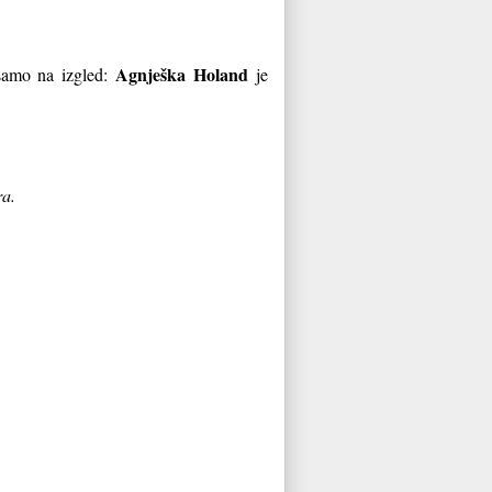
Agnješka Holand
i samo na izgled:
je
ra.