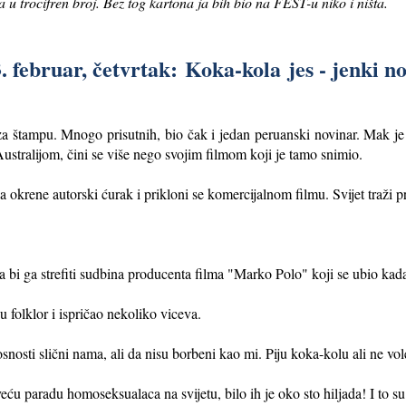
u trocifren broj. Bez tog kartona ja bih bio na FEST-u niko i ništa.
. februar, četvrtak:
Koka-kola
jes - jenki n
za štampu. Mnogo prisutnih, bio čak i jedan peruanski novinar. Mak je
Australijom, čini se više nego svojim filmom koji je tamo snimio.
a okrene autorski ćurak i prikloni se komercijalnom filmu. Svijet traži pr
a bi ga strefiti sudbina producenta filma "Marko Polo" koji se ubio kada
u folklor i ispričao nekoliko viceva.
osnosti slični nama, ali da nisu borbeni kao mi. Piju koka-kolu ali ne 
eću paradu homoseksualaca na svijetu, bilo ih je oko sto hiljada! I to su 