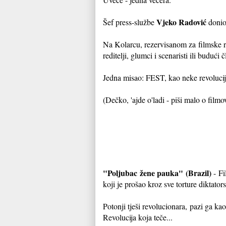
Vjeko Radović
Šef press-službe
donio 
Na Kolarcu, rezervisanom za filmske r
reditelji, glumci i scenaristi ili buduć
Jedna misao: FEST, kao neke revolucije
(Dečko, 'ajde o'ladi - piši malo o film
"Poljubac žene pauka" (Brazil)
- Fi
koji je prošao kroz sve torture diktato
Potonji tješi revolucionara, pazi ga ka
Revolucija koja teče...