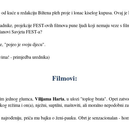
od kuće u redakciju Biltena pleh proje i lonac kiselog kupusa. Ovaj je h
adnike, projekcije FEST-ovih filmova pune ljudi koji nemaju veze s fil
i članovi Savjeta FEST-a?
, "pojeo je svoju djecu".
ovima! - primjedba urednika)
Filmovi:
Vilijama Harta
lm jednog glumca,
, u ulozi "toplog brata". Opet zatvo
rskog režima i on(a), nježni, suptilni, maštoviti, ali moralno nepodobni z
o najrođeniju, priča mu bajku o ženi-pauku. Obrt je senzacionalan - hom