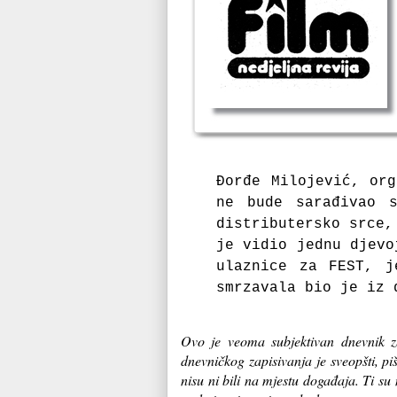
Đorđe Milojević, or
ne bude sarađivao 
distributersko srce,
je vidio jednu djevo
ulaznice za FEST, 
smrzavala bio je iz 
Ovo je veoma subjektivan dnevnik 
dnevničkog zapisivanja je sveopšti, pi
nisu ni bili na mjestu događaja. Ti su