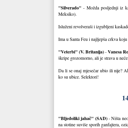
"Silverado"
- Možda posljednji iz ka
Meksiko).
Isluženi revolveraši i izgubljeni kaskad
Ima u Santa Feu i najljepša crkva koju
"Veterbi" (V. Britanija)
Vanesa Re
-
škripe grozomorno, ali je strava u neče
Da li se onaj mjesečar ubio ili nije? 
ko su ubice. Selektori!
14
"Bljedoliki jahač" (SAD)
- Ništa neo
na stotine suviše sporih ganfajtera, o