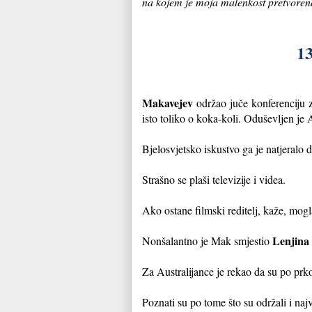
na kojem je moja malenkost pretvorena 
13
Makavejev
održao
juče konferenciju 
isto toliko o koka-koli. Oduševljen je 
Bjelosvjetsko iskustvo ga je natjeralo d
Strašno se plaši televizije i videa.
Ako ostane filmski reditelj, kaže, mogl
Lenjina
Nonšalantno je Mak smjestio
Za Australijance je rekao da su po prk
Poznati su po tome što su održali i najv