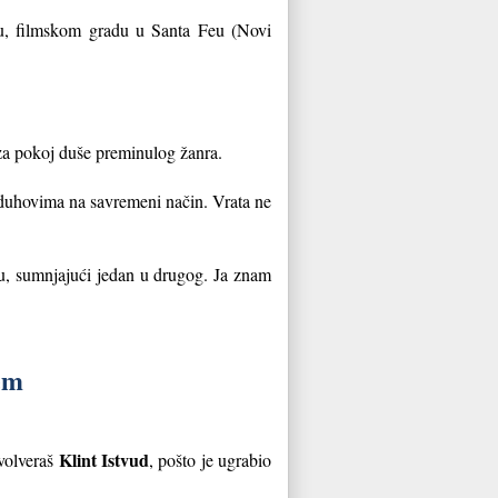
adu, filmskom gradu u Santa Feu (Novi
 za pokoj duše preminulog žanra.
 duhovima na savremeni način. Vrata ne
aju, sumnjajući jedan u drugog. Ja znam
jem
Klint Istvud
evolveraš
, pošto je ugrabio