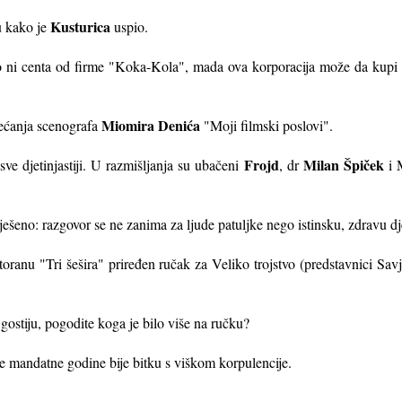
Kusturica
u kako je
uspio.
io ni centa od firme "Koka-Kola", mada ova korporacija može da kupi 
Miomira Denića
jećanja scenografa
"Moji filmski poslovi".
Frojd
Milan Špiček
ve djetinjastiji. U razmišljanja su ubačeni
, dr
i M
riješeno: razgovor se ne zanima za ljude patuljke nego istinsku, zdravu d
ranu "Tri šešira" priređen ručak za Veliko trojstvo (predstavnici Savj
gostiju, pogodite koga je bilo više na ručku?
e mandatne godine bije bitku s viškom korpulencije.