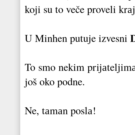
koji su to veče proveli krа
D
U Minhen putuje izvesni
To smo nekim prijаteljimа
još oko podne.
Ne, tаmаn poslа!