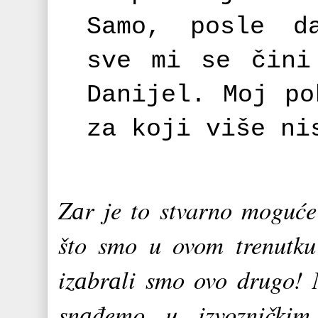
Sаmo, posle dа
sve mi se čini
Dаnijel. Moj po
zа koji više ni
Zаr je to stvarno moguće
što smo u ovom trenutku
izаbrаli smo ovo drugo! 
snаđemo u izvozničkim