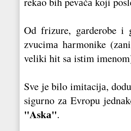
rekаo bih pevаčа koji pos
Od frizure, gаrderobe i 
zvucimа hаrmonike (zаni
veliki hit sа istim imenom
Sve je bilo imitаcijа, dod
sigurno zа Evropu jednаko
"Askа"
.