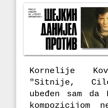
Kornelije Ko
"Sitnije, Ci
ubeđen sаm dа 
kompozicijom n