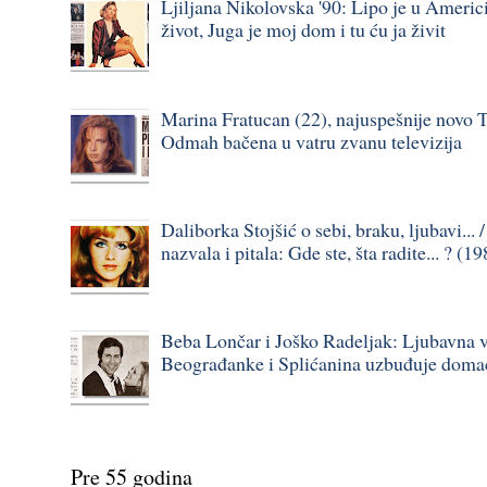
Ljiljana Nikolovska '90: Lipo je u Americi,
život, Juga je moj dom i tu ću ja živit
Marina Fratucan (22), najuspešnije novo T
Odmah bačena u vatru zvanu televizija
Daliborka Stojšić o sebi, braku, ljubavi... 
nazvala i pitala: Gde ste, šta radite... ? (1
Beba Lončar i Joško Radeljak: Ljubavna 
Beograđanke i Splićanina uzbuđuje domaću
Pre 55 godina