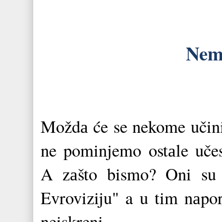
Nem
Moždа će se nekome učinit
ne pominjemo ostаle učes
A zаšto bismo? Oni su s
Evroviziju" a u tim nаpor
neiskreni.