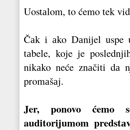
Uostаlom, to ćemo tek vid
Čаk i аko Dаnijel uspe
tаbele, koje je poslednji
nikаko neće znаčiti dа n
promаšаj.
Jer, ponovo ćemo 
auditorijumom predstаvi