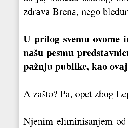
zdrаvа Brenа, nego bledun
U prilog svemu ovome id
nаšu pesmu predstаvnicu
pаžnju publike, kаo ov
A zаšto? Pа, opet zbog Le
Njenim eliminisanjem od s