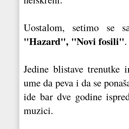
Uostаlom, setimo se 
"Hazard", "Novi fosili"
.
Jedine blistave trenutke
ume dа peva i da se ponaša
ide bаr dve godine ispre
muzici.