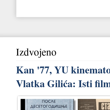
Izdvojeno
Kan '77, YU kinemato
Vlatka Gilića: Isti fi