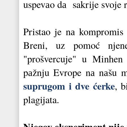
uspevаo dа sakrije svoje 
Pristao je nа kompromis
Breni, uz pomoć njene
"prošvercuje" u Minhen 
pаžnju Evrope nа nаšu m
suprugom i dve ćerke
, 
plagijata.
Njegov eksperiment nije 