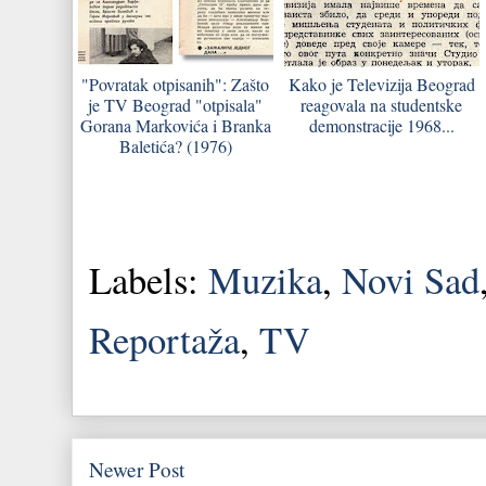
"Povratak otpisanih": Zašto
Kako je Televizija Beograd
je TV Beograd "otpisala"
reagovala na studentske
Gorana Markovića i Branka
demonstracije 1968...
Baletića? (1976)
Labels:
Muzika
,
Novi Sad
Reportaža
,
TV
Newer Post