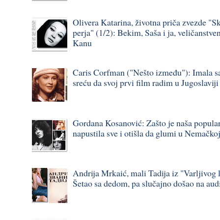
Olivera Katarina, životna priča zvezde "S
perja" (1/2): Bekim, Saša i ja, veličanstve
Kanu
Caris Corfman ("Nešto između"): Imala s
sreću da svoj prvi film radim u Jugoslavij
Gordana Kosanović: Zašto je naša popula
napustila sve i otišla da glumi u Nemačko
Andrija Mrkaić, mali Tadija iz "Varljivog l
Šetao sa dedom, pa slučajno došao na audi