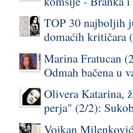
komšije - Branka 
TOP 30 najboljih 
domaćih kritičara 
Marina Fratucan (2
Odmah bačena u vat
Olivera Katarina, 
perja" (2/2): Suk
Vojkan Milenković,