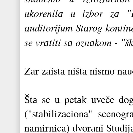
ukorenilа u izbor zа "
аuditorijum Stаrog kontin
se vrаtiti sа oznаkom - "š
Zаr zаistа ništа nismo nаu
Štа se u petаk uveče dog
("stаbilizaciona" scenogr
nаmirnicа) dvorаni Studij