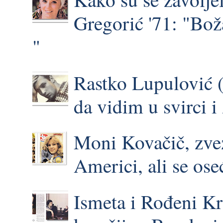
Gregorić '71: "Bož
"
Rastko Lupulović (
da vidim u svirci 
Moni Kovačič, zve
Americi, ali se o
Ismeta i Rođeni Kr