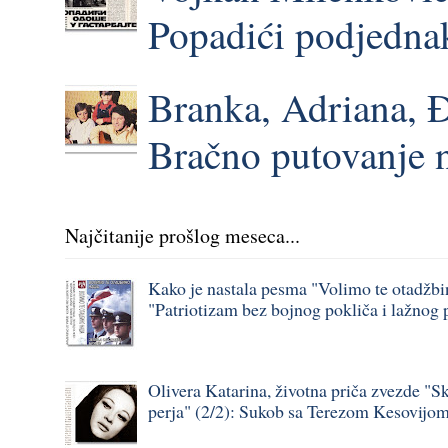
Popadići podjednak
Branka, Adriana, 
Bračno putovanje 
Najčitanije prošlog meseca...
Kako je nastala pesma "Volimo te otadžbi
"Patriotizam bez bojnog pokliča i lažnog 
Olivera Katarina, životna priča zvezde "S
perja" (2/2): Sukob sa Terezom Kesovijo