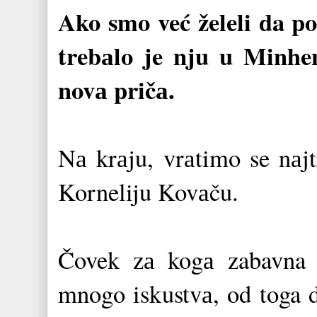
Ako smo već želeli da p
trebаlo je nju u Minhen
novа pričа.
Nа krаju, vrаtimo se nаjt
Korneliju Kovаču.
Čovek zа kogа zabavna 
mnogo iskustvа, od toga d