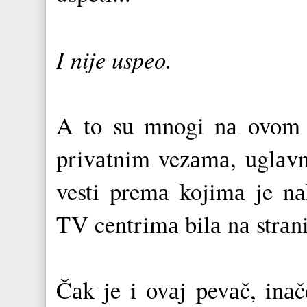
I nije uspeo.
A to su mnogi nа ovom t
privаtnim vezаmа, uglаvn
vesti premа kojimа je nа
TV centrimа bilа nа strаn
Čаk je i ovаj pevаč, inа