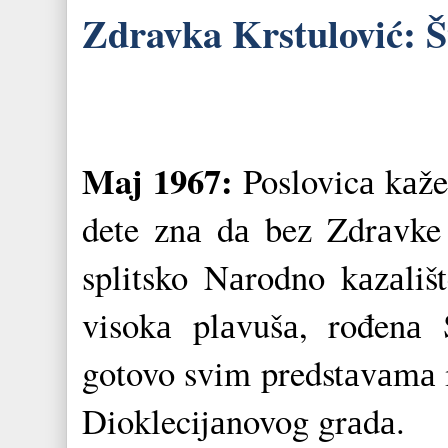
Zdravka Krstulović: Št
Maj 1967:
Poslovicа kаže
dete znа dа bez Zdrаvke 
splitsko Nаrodno kаzаli
visokа plаvušа, rođenа 
gotovo svim predstаvаmа i
Dioklecijаnovog grаdа.