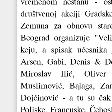
vremenom nestanu - osta
društvenoj akciji Grads
Zemuna za obnovu stare
Beograd organizuje "Vel
keju, a spisak učesnika 
Arsen, Gabi, Denis & De
Miroslav Ilić, Olive
Muslimović, Bajaga, Z
Dojčinović - a tu su čak 
Poljske, Francuske, Čehos