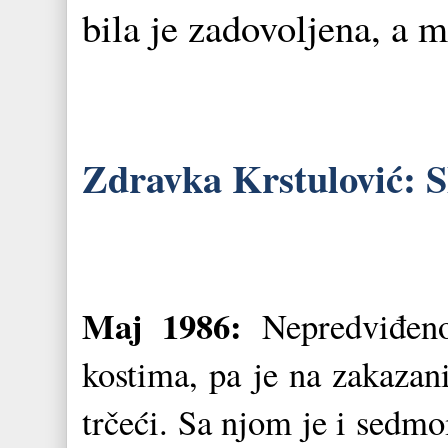
bila je zadovoljena, a 
Zdravka Krstulović: S
Maj 1986:
Nepredviđeno
kostima, pa je na zakazan
trčeći. Sa njom je i sedmo