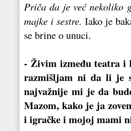
Priča da je već nekoliko 
majke i sestre.
Iako je bak
se brine o unuci.
- Živim između teatra i 
razmišljam ni da li je 
najvažnije mi je da bu
Mazom, kako je ja zovem.
i igračke i mojoj mami ni