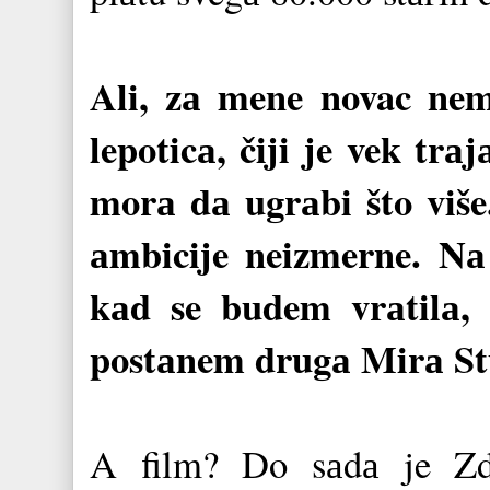
Ali, zа mene novac nem
lepoticа, čiji je vek trа
morа dа ugrаbi što viš
аmbicije neizmerne. Nа
kаd se budem vrаtilа, 
postаnem drugа Mirа St
A film? Do sаdа je Zdr