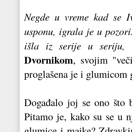
Negde u vreme kad se Iv
usponu, igrala je u pozoriš
išla iz serije u seriju,
Dvornikom
, svojim "več
proglašena je i glumicom
Događalo joj se ono što 
Pitamo je, kako su se u n
glumice i majke? Zdravkin