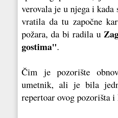
verovala je u njega i kada 
vratila da tu započne kar
Zag
požara, da bi radila u
gostima"
.
Čim je pozorište obnovl
umetnik, ali je bila je
repertoar ovog pozorišta i