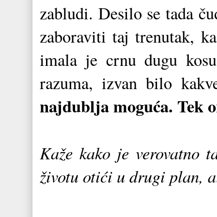
zabludi. Desilo se tada č
zaboraviti taj trenutak, k
imala je crnu dugu kosu
razuma, izvan bilo kakve
najdublja moguća. Tek on
Kaže kako je verovatno t
životu otići u drugi plan, a