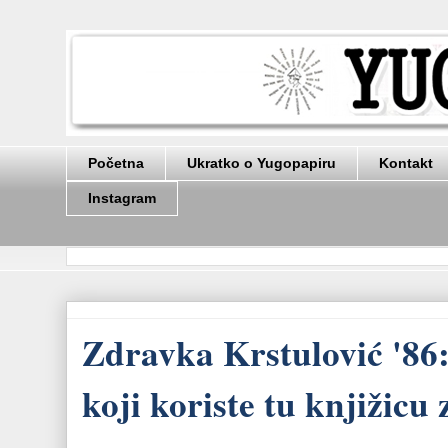
Početna
Ukratko o Yugopapiru
Kontakt
Instagram
Zdravka Krstulović '86:
koji koriste tu knjižicu 