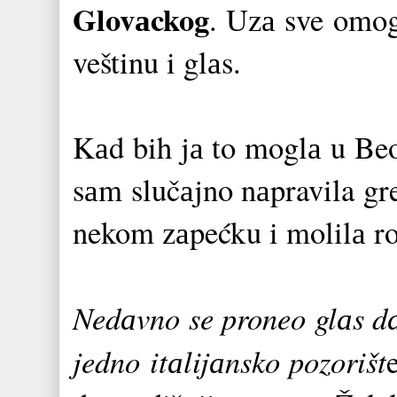
Glovаckog
. Uzа sve omog
veštinu i glаs.
Kаd bih jа to moglа u Be
sаm slučаjno nаpravila gre
nekom zаpećku i molilа ro
Nedаvno se proneo glаs dа
jedno itаlijаnsko pozorišt