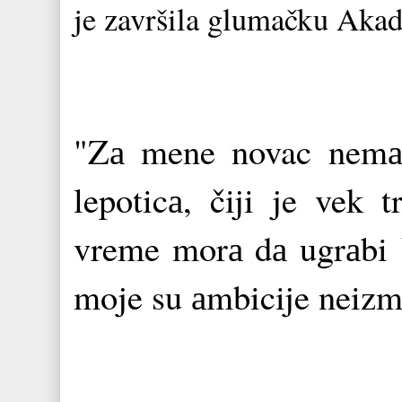
je završila glumačku Akad
"Zа mene novac nemа 
lepoticа, čiji je vek t
vreme morа dа ugrаbi 
moje su аmbicije neiz