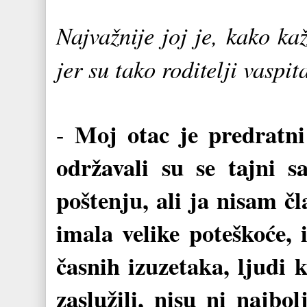
Najvažnije joj je, kako k
jer su tako roditelji vaspita
Moj otac je predratni
-
održavali su se tajni s
poštenju, ali ja nisam čl
imala velike poteškoće,
časnih izuzetaka, ljudi
zaslužili, nisu ni najbol