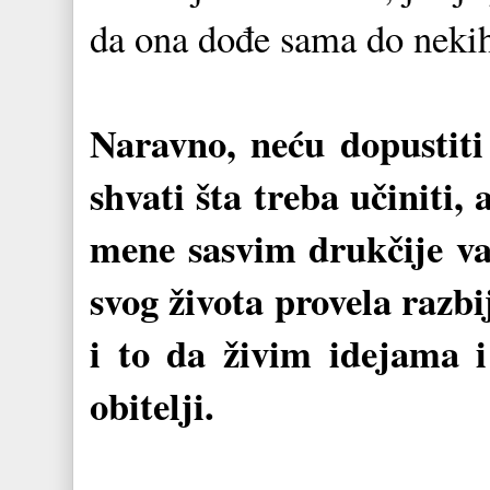
da ona dođe sama do nekih
Naravno, neću dopustiti
shvati šta treba učiniti, 
mene sasvim drukčije vas
svog života provela razbi
i to da živim idejama i
obitelji.