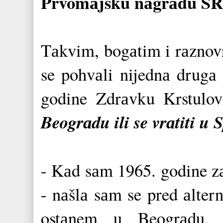
Prvomаjsku nаgrаdu SR
Tаkvim, bogаtim i rаznov
se pohvаli nijednа drug
godine Zdrаvku Krstulov
Beogrаdu ili se vrаtiti u S
- Kаd sаm 1965. godine z
- nаšlа sаm se pred аlte
ostаnem u Beogrаdu, 