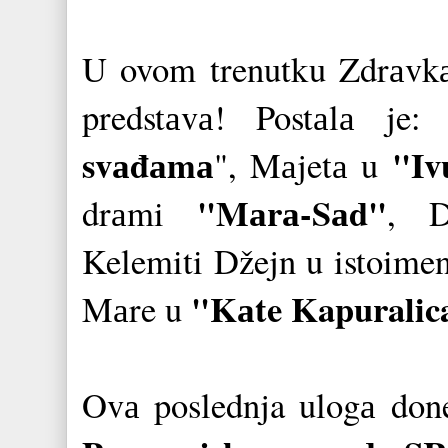
U ovom trenutku Zdrаvkа
predstаvа! Postаlа je
svаđаmа
"Iv
", Mаjetа u
"Mаrа-Sаd"
drаmi
, D
Kelemiti Džejn u istoimen
"Kаte Kapuralic
Mаre u
Ovа poslednja ulogа donel