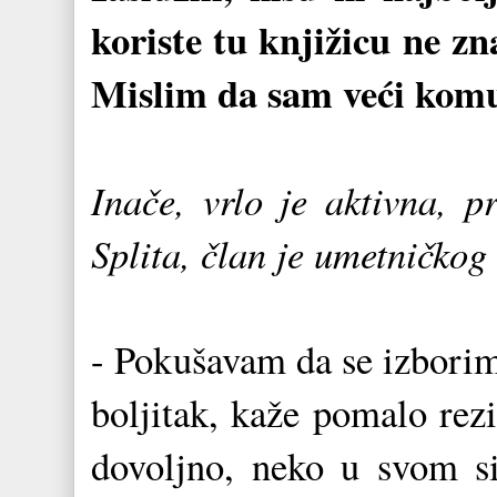
koriste tu knjižicu ne zn
Mislim da sam veći komun
Inače, vrlo je aktivna, p
Splita, član je umetničkog
- Pokušavam da se izborim
boljitak, kaže pomalo rez
dovoljno, neko u svom s