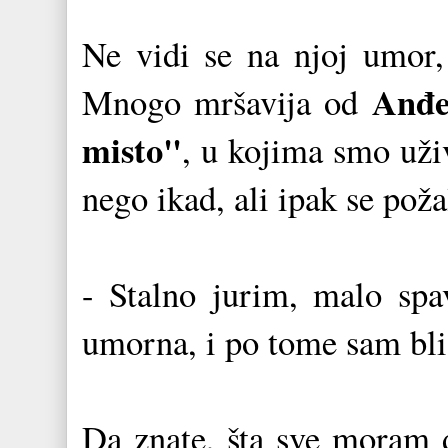
Ne vidi se na njoj umor, 
Anđe
Mnogo mršavija od
misto"
, u kojima smo uži
nego ikad, ali ipak se poža
- Stalno jurim, malo sp
umorna, i po tome sam blis
Da znate, šta sve moram 