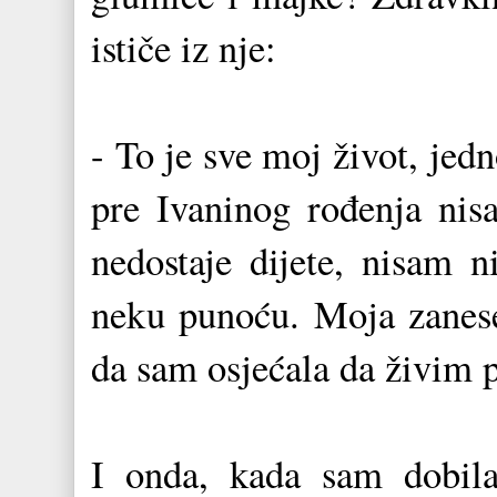
ističe iz nje:
- To je sve moj život, jed
pre Ivaninog rođenja nis
nedostaje dijete, nisam n
neku punoću. Moja zanesen
da sam osjećala da živim
I onda, kada sam dobila