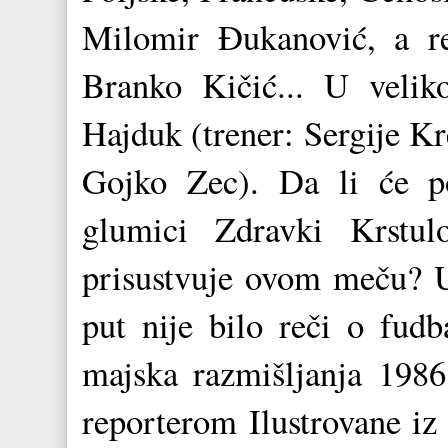
Milomir Đukanović, a red
Branko Kičić... U veliko
Hajduk (trener: Sergije Kr
Gojko Zec). Da li će po
glumici Zdravki Krstulo
prisustvuje ovom meču? U
put nije bilo reči o fudb
majska razmišljanja 1986
reporterom Ilustrovane iz