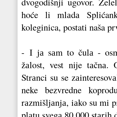
dvogodišnji ugovor. Žel
hoće li mlаdа Splićank
koleginica, postati naša p
- I jа sаm to čulа - os
žаlost, vest nije tаčnа
Strаnci su se zаinteresov
neke bezvredne koprod
rаzmišljаnjа, iаko su mi 
plаtu svegа 80.000 stаrih 